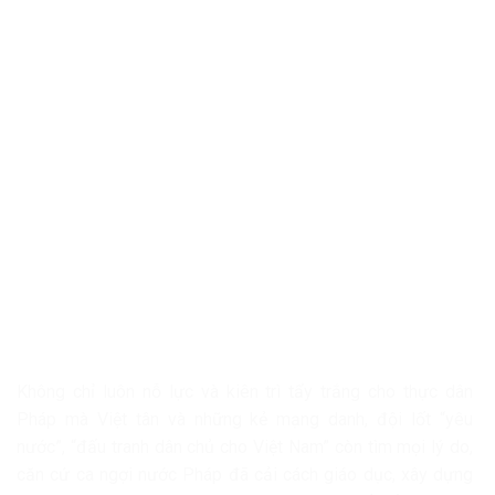
Không chỉ luôn nỗ lực và kiên trì tẩy trắng cho thực dân
Pháp mà Việt tân và những kẻ mạng danh, đội lốt “yêu
nước”, “đấu tranh dân chủ cho Việt Nam” còn tìm mọi lý do,
căn cứ ca ngợi nước Pháp đã cải cách giáo dục, xây dựng