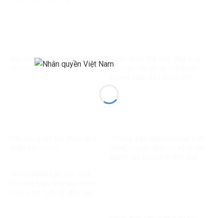
toàn cầu về liêm chính học
thuật
Xây dựng môi trường mạng
Hoàn thiện thể chế, đáp ứng
văn minh, có trách nhiệm
yêu cầu xây dựng nền quốc
phòng toàn dân trong tình
hình mới
Cẩn trọng với thủ đoạn phá
“Phong trào dân chủ hóa Việt
đoàn kết nội bộ
Nam” – Luận điệu cũ kỹ nhằm
xuyên tạc bản chất dân chủ
của Đảng
Tòa Canada bác đơn của
Phương Ngô, VinFast chính
thức vượt “cửa ải” đầu tiên
trong vụ kiện xuyên biên giới