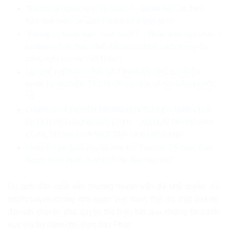
“Bầu cử là nghĩa vụ bị ép buộc”? – Nhận diện sự đánh
tráo khái niệm về quyền chính trị ở Việt Nam
“Không có tranh luận chính sách”? – Nhận diện ngộ nhận
và khẳng định thực chất đối thoại chính sách trong đời
sống nghị trường Việt Nam
CƠ CHẾ HIỆP THƯƠNG VÀ TÍNH DÂN CHỦ ĐẠI DIỆN:
NHÌN TỪ NGUYÊN TẮC PHÁP QUYỀN VÀ SO SÁNH QUỐC
TẾ
CHIẾN DỊCH TRUYỀN THÔNG ĐEN: TỪ GIEO MẦM CHIA
RẼ ĐẾN KÍCH ĐỘNG BẠO LOẠN – ÂM MƯU CHỐNG PHÁ
CÓ HỆ THỐNG CỦA VIỆT TÂN VÀ BĂNG ĐẢNG
Chiêu trò lợi dụng phụ nữ dân tộc Thượng: Tổ chức Cứu
Người Vượt Biển và vở kịch “tù đày tôn giáo”
Dù giới dân chửi vẫn thường mượn vấn đề chủ quyền để
tuyên truyền chống nhà nước Việt Nam, thái độ thật của họ
đối với chuyện chủ quyền thể hiện hết qua những lời bênh
vực mà họ dành cho thực dân Pháp.