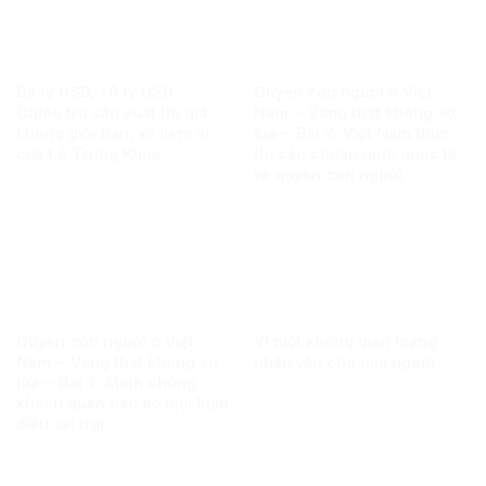
Ba tỷ USD, 10 tỷ USD…
Quyền con người ở Việt
Chiêu trò sản xuất tin giả
Nam – Vàng thật không sợ
không giới hạn, vô liêm sỉ
lửa – Bài 2: Việt Nam thực
của Lê Trung Khoa
thi các chuẩn mực quốc tế
về quyền con người
Quyền con người ở Việt
Vì một không gian mạng
Nam – Vàng thật không sợ
nhân văn cho mỗi người
lửa – Bài 1: Minh chứng
khách quan bác bỏ mọi luận
điệu sai trái