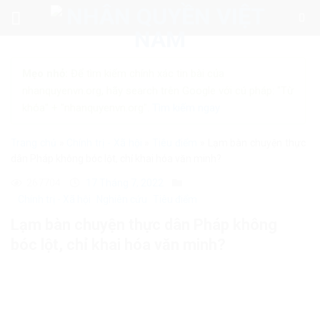
Skip
to
content
Mẹo nhỏ:
Để tìm kiếm chính xác tin bài của
nhanquyenvn.org, hãy search trên Google với cú pháp: "Từ
khóa" + "nhanquyenvn.org".
Tìm kiếm ngay
Trang chủ
»
Chính trị - Xã hội
»
Tiêu điểm
»
Lạm bàn chuyện thực
dân Pháp không bóc lột, chỉ khai hóa văn minh?
267704
17 Tháng 7, 2022
Chính trị - Xã hội
Nghiên cứu
Tiêu điểm
Lạm bàn chuyện thực dân Pháp không
bóc lột, chỉ khai hóa văn minh?