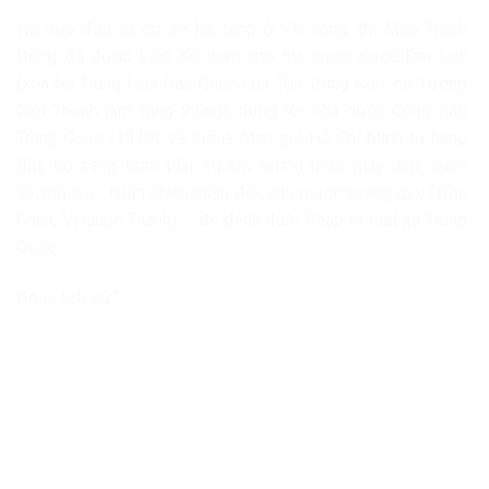
Họ vừa đầu tư cơ sở hạ tầng ở VN xong, thì Mao Trạch
Đông đã được Liên Xô bơm cho mà cướp được Đại Lục
(xoá bỏ Trung Hoa Dân Quốc của Tôn Trung Sơn, do Tưởng
Giới Thạch làm tổng thống), dựng lên nhà nước Cộng Sản
Trung Quốc (1949), và thế là Mao gọi Hồ Chí Minh từ hang
Bắc Bó sang, bơm tiền, vũ khí, lương thực, giày dép, quần
áo, mũ cối… huấn luyện quân đội, cho mượn tướng giỏi (Trần
Canh, Vi Quốc Thanh) … để đánh đuổi Pháp ra thật xa Trung
Quốc.
Đó là lịch sử.”