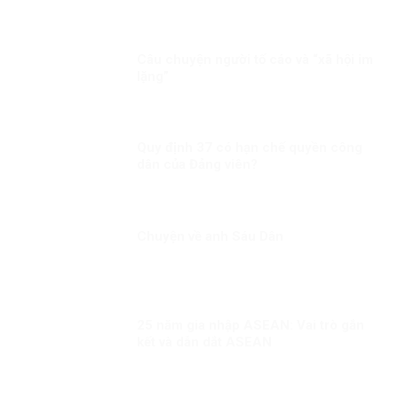
Câu chuyện người tố cáo và “xã hội im
lặng”
Quy định 37 có hạn chế quyền công
dân của Đảng viên?
Chuyện về anh Sáu Dân
25 năm gia nhập ASEAN: Vai trò gắn
kết và dẫn dắt ASEAN