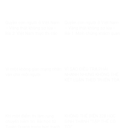
Quyền con người ở Việt Nam
Quyền con người ở Việt Nam
– Vàng thật không sợ lửa –
– Vàng thật không sợ lửa –
Bài 2: Việt Nam thực thi các
Bài 1: Minh chứng khách quan
chuẩn mực quốc tế về quyền
bác bỏ mọi luận điệu sai trái
con người
Vì một không gian mạng nhân
VÌ SAO ĐIỀU TRA PHẢI
văn cho mỗi người
NHANH NHƯNG KHÔNG THỂ
KẾT LUẬN THEO “PHIÊN TÒA
MẠNG”?
Khi một điểm thi làm rung
KHÔNG THỂ BIẾN 328 HỌC
chuyển niềm tin: Bài học từ
SINH THÀNH “TẬP THỂ CÓ
Tuyên Quang trong bức tranh
TỘI”