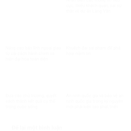
Nhận diện các thông tin tiêu
cực, thiếu khách quan, sai sự
thật về dự án Làng Vân
Nâng cao bản lĩnh ngoại giao
Khuếch đại sai phạm để phá
từ cải cách hành chính và
hoại niềm tin
hiện đại hóa toàn diện
Đưa các chủ trương, quyết
An ninh quốc gia và bảo vệ an
sách thành kết quả cụ thể
ninh quốc gia trong kỷ nguyên
trong cuộc sống
mới phải kiến tạo phát triển
Để lại một bình luận