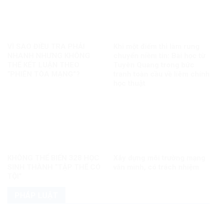
VÌ SAO ĐIỀU TRA PHẢI
Khi một điểm thi làm rung
NHANH NHƯNG KHÔNG
chuyển niềm tin: Bài học từ
THỂ KẾT LUẬN THEO
Tuyên Quang trong bức
“PHIÊN TÒA MẠNG”?
tranh toàn cầu về liêm chính
học thuật
KHÔNG THỂ BIẾN 328 HỌC
Xây dựng môi trường mạng
SINH THÀNH “TẬP THỂ CÓ
văn minh, có trách nhiệm
TỘI”
PHÁP LUẬT