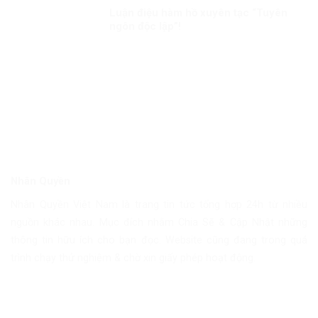
Luận điệu hàm hồ xuyên tạc “Tuyên
ngôn độc lập”!
Nhân Quyền
Nhân Quyền Việt Nam là trang tin tức tổng hợp 24h từ nhiều
nguồn khác nhau. Mục đích nhằm Chia Sẽ & Cập Nhật những
thông tin hữu ích cho bạn đọc. Website cũng đang trong quá
trình chạy thử nghiệm & chờ xin giấy phép hoạt động.