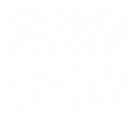
Mới đây, fanpage của đảng Việt Tân đã đăng một bài viết
khẳng định rằng thực dân Pháp không hề bóc lột Việt Nam,
chỉ giúp khai hóa văn minh cho Việt Nam, và xây cho Việt
Nam nhiều công trình phúc lợi. Những lập luận trong bài này
không mới, nó chỉ nhại lại một vài ý mà các nhà dân chửi đã
tua đi tua lại từ mấy năm nay. Dù vậy, đọc nó vẫn buồn cười.
Xin trích ra một đoạn trong bài để các bạn thưởng thức:
“Qua các cuốn sách lớn được xuất bản chính thức ở Việt
Nam, như “Xứ Đông Dương”, “Paul Doumer”, ta đã biết rằng,
người Pháp, họ đã xây dựng các thành phố, lập các trường
đại học, làm đường ô tô, làm cầu qua sông, làm đường sắt
– từ chỗ VN không có gì cả! – … bằng tiền thuế thu được tại
Việt Nam, và tiền vay về từ nước Pháp.
Nếu nói nước Pháp bóc lột Việt Nam, thì thực tế là họ chưa
hề thu hồi vốn.