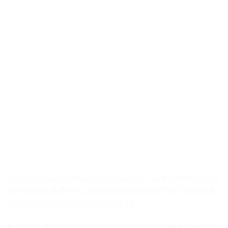
Còn nhiều lắm, hình ảnh người dân Việt Nam nhặt từng hạt
thóc dưới đất khi tiểu thư, phu nhân người Pháp “ban phát”
từ thiện y như cách cho chó, gà ăn!!!
Suy cho cùng, việc các nhà dân chửi cờ vàng bênh thực dân