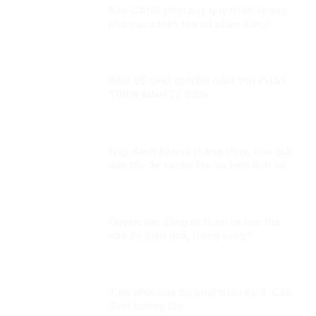
Báo CAND phơi bày quy trình chống
phá các phiên tòa xử phản động!
BẢO VỆ CHỦ QUYỀN GẮN VỚI PHÁT
TRIỂN KINH TẾ BIẾN
Núp danh bàn về thắng-thua, hòa giải
dân tộc để xuyên tạc sự kiện lịch sử
30/4
Quyền vận động từ thiện và làm thế
nào để hiệu quả, trong sáng?
Tầm nhìn của Sự phát triển Kỳ 3: Các
định hướng lớn