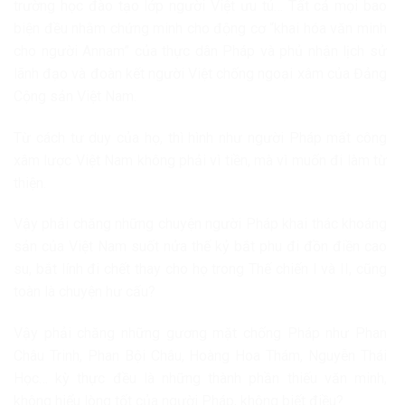
trường học đào tạo lớp người Việt ưu tú… Tất cả mọi bao
biện đều nhằm chứng minh cho động cơ “khai hóa văn minh
cho người Annam” của thực dân Pháp và phủ nhận lịch sử
lãnh đạo và đoàn kết người Việt chống ngoại xâm của Đảng
Cộng sản Việt Nam.
Từ cách tư duy của họ, thì hình như người Pháp mất công
xâm lược Việt Nam không phải vì tiền, mà vì muốn đi làm từ
thiện.
Vậy phải chăng những chuyện người Pháp khai thác khoáng
sản của Việt Nam suốt nửa thế kỷ bắt phu đi đồn điền cao
su, bắt lính đi chết thay cho họ trong Thế chiến I và II, cũng
toàn là chuyện hư cấu?
Vậy phải chăng những gương mặt chống Pháp như Phan
Châu Trinh, Phan Bội Châu, Hoàng Hoa Thám, Nguyễn Thái
Học… kỳ thực đều là những thành phần thiếu văn minh,
không hiểu lòng tốt của người Pháp, không biết điều?