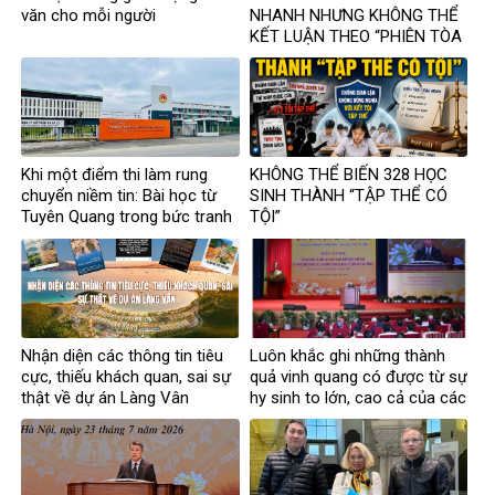
văn cho mỗi người
NHANH NHƯNG KHÔNG THỂ
KẾT LUẬN THEO “PHIÊN TÒA
MẠNG”?
Khi một điểm thi làm rung
KHÔNG THỂ BIẾN 328 HỌC
chuyển niềm tin: Bài học từ
SINH THÀNH “TẬP THỂ CÓ
Tuyên Quang trong bức tranh
TỘI”
toàn cầu về liêm chính học
thuật
Nhận diện các thông tin tiêu
Luôn khắc ghi những thành
cực, thiếu khách quan, sai sự
quả vinh quang có được từ sự
thật về dự án Làng Vân
hy sinh to lớn, cao cả của các
thế hệ đi trước