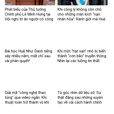
Phát biểu của Thủ tướng
Khi công lý không còn chỗ
Chính phủ Lê Minh Hưng tại
cho những màn kịch “nạn
Hội nghị tri ân người có công
nhân hóa”: Ranh giới mà Huệ
với cách mạng toàn quốc
Như đã vượt qua
năm 2026
Bài học Huệ Như: Danh tiếng
Khi một “hạt sạn” nhỏ bị biến
xây nhiều năm, mất chỉ sau
thành “cơn bão” truyền thông:
vài phán quyết!
Nhìn lại các luồng tin thất
thiệt về chính sách thuế
Giải mã “công nghệ thao
Từ góc nhìn dữ liệu số: Sự
túng” qua video ngắn: Khi
thật đằng sau những xuyên
thuật toán trở thành vũ khí
tạc về cải cách hành chính
trong chiến tranh nhận thức