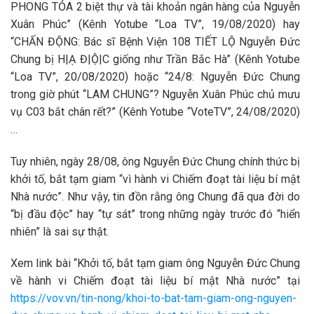
PHONG TỎA 2 biệt thự và tài khoản ngân hàng của Nguyễn
Xuân Phúc” (Kênh Yotube “Loa TV”, 19/08/2020) hay
“CHẤN ĐỘNG: Bác sĩ Bệnh Viện 108 TIẾT LỘ Nguyễn Đức
Chung bị H|Ạ Đ|Ộ|C giống như Trần Bắc Hà” (Kênh Yotube
“Loa TV”, 20/08/2020) hoặc “24/8: Nguyễn Đức Chung
trong giờ phút “LAM CHUNG”? Nguyễn Xuân Phúc chủ mưu
vụ C03 bắt chân rết?” (Kênh Yotube “VoteTV”, 24/08/2020)
…
Tuy nhiên, ngày 28/08, ông Nguyễn Đức Chung chính thức bị
khởi tố, bắt tạm giam “vì hành vi Chiếm đoạt tài liệu bí mật
Nhà nước”. Như vậy, tin đồn rằng ông Chung đã qua đời do
“bị đầu độc” hay “tự sát” trong những ngày trước đó “hiển
nhiên” là sai sự thật.
Xem link bài “Khởi tố, bắt tạm giam ông Nguyễn Đức Chung
về hành vi Chiếm đoạt tài liệu bí mật Nhà nước” tại
https://vov.vn/tin-nong/khoi-to-bat-tam-giam-ong-nguyen-