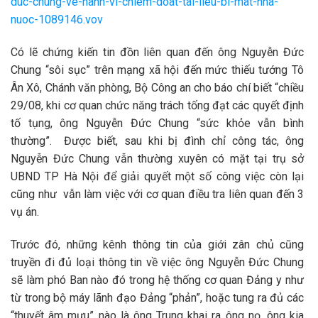
duc-chung-ve-hanh-vi-chiem-doat-tai-lieu-bi-mat-nha-
nuoc-1089146.vov
Có lẽ chứng kiến tin đồn liên quan đến ông Nguyễn Đức
Chung “sôi sục” trên mạng xã hội đến mức thiếu tướng Tô
Ân Xô, Chánh văn phòng, Bộ Công an cho báo chí biết “chiều
29/08, khi cơ quan chức năng trách tống đạt các quyết định
tố tụng, ông Nguyễn Đức Chung “sức khỏe vẫn bình
thường”. Được biết, sau khi bị đình chỉ công tác, ông
Nguyễn Đức Chung vẫn thường xuyên có mặt tại trụ sở
UBND TP Hà Nội để giải quyết một số công việc còn lại
cũng như vẫn làm việc với cơ quan điều tra liên quan đến 3
vụ án.
Trước đó, những kênh thông tin của giới zân chủ cũng
truyền đi đủ loại thông tin về việc ông Nguyễn Đức Chung
sẽ làm phó Ban nào đó trong hệ thống cơ quan Đảng y như
từ trong bộ máy lãnh đạo Đảng “phản”, hoặc tung ra đủ các
“thuyết âm mưu” nào là ông Trung khai ra ông nọ, ông kia