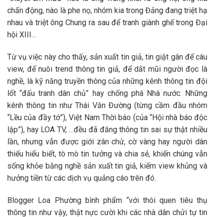
chấn động, nào là phe nọ, nhóm kia trong Đảng đang triệt hạ
nhau và triệt ông Chung ra sau để tranh giành ghế trong Đại
hội XIII…
Từ vụ việc này cho thấy, sản xuất tin giả, tin giật gân để câu
view, để nuôi trend thông tin giả, để dắt mũi người đọc là
nghề, là kỹ năng truyền thông của những kênh thông tin đội
lốt “đấu tranh dân chủ” hay chống phá Nhà nước. Những
kênh thông tin như Thái Văn Đường (từng cầm đầu nhóm
“Lều của đầy tớ”), Việt Nam Thời báo (của “Hội nhà báo độc
lập”), hay LOA TV, …đều đã đăng thông tin sai sự thật nhiều
lần, nhưng vẫn được giới zân chử, cờ vàng hay người dân
thiếu hiểu biết, tò mò tin tưởng và chia sẻ, khiến chúng vẫn
sống khỏe bằng nghề sản xuất tin giả, kiếm view khủng và
hưởng tiền từ các dịch vụ quảng cáo trên đó.
Blogger Loa Phường bình phẩm “với thói quen tiêu thụ
thông tin như vậy, thật nực cười khi các nhà dân chửi tự tin