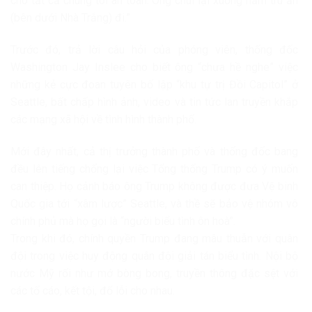
cho tất cả chúng tôi an toàn. Ông chui lại xuống hầm trú ẩn
(bên dưới Nhà Trắng) đi.”
Trước đó, trả lời câu hỏi của phóng viên, thống đốc
Washington Jay Inslee cho biết ông “chưa hề nghe” việc
những kẻ cực đoan tuyên bố lập “khu tự trị Đồi Capitol” ở
Seattle, bất chấp hình ảnh, video và tin tức lan truyền khắp
các mạng xã hội về tình hình thành phố.
Mới đây nhất, cả thị trưởng thành phố và thống đốc bang
đều lên tiếng chống lại việc Tổng thống Trump có ý muốn
can thiệp. Họ cảnh báo ông Trump không được đưa Vệ binh
Quốc gia tới “xâm lược” Seattle, và thề sẽ bảo vệ nhóm vô
chính phủ mà họ gọi là “người biểu tình ôn hoà”.
Trong khi đó, chính quyền Trump đang mâu thuẫn với quân
đội trong việc huy động quân đội giải tán biểu tình. Nội bộ
nước Mỹ rối như mớ bòng bong, truyền thông đặc sệt với
các tố cáo, kết tội, đổ lỗi cho nhau.