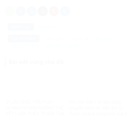
Danh mục:
Tiêu điểm
cộng sản
Công xã
dân chủ
Thẻ tìm kiếm:
Đảng Dân chủ
Hoa Kỳ
tự trị
Bài viết cùng chủ đề:
VÌ SAO ĐIỀU TRA PHẢI
Khi một điểm thi làm rung
NHANH NHƯNG KHÔNG THỂ
chuyển niềm tin: Bài học từ
KẾT LUẬN THEO “PHIÊN TÒA
Tuyên Quang trong bức tranh
MẠNG”?
toàn cầu về liêm chính học
thuật