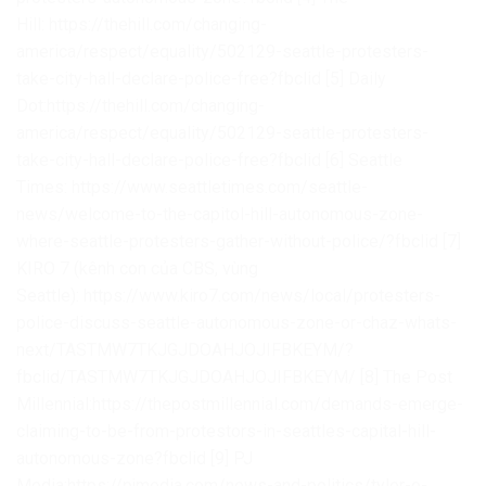
Hill: https://thehill.com/changing-
america/respect/equality/502129-seattle-protesters-
take-city-hall-declare-police-free?fbclid
[5] Daily
Dot:https://thehill.com/changing-
america/respect/equality/502129-seattle-protesters-
take-city-hall-declare-police-free?fbclid
[6] Seattle
Times: https://www.seattletimes.com/seattle-
news/welcome-to-the-capitol-hill-autonomous-zone-
where-seattle-protesters-gather-without-police/?fbclid
[7]
KIRO 7 (kênh con của CBS, vùng
Seattle): https://www.kiro7.com/news/local/protesters-
police-discuss-seattle-autonomous-zone-or-chaz-whats-
next/TASTMW7TKJGJDOAHJOJIFBKEYM/?
fbclid/TASTMW7TKJGJDOAHJOJIFBKEYM/
[8] The Post
Millennial:https://thepostmillennial.com/demands-emerge-
claiming-to-be-from-protestors-in-seattles-capital-hill-
autonomous-zone?fbclid
[9] PJ
Media:https://pjmedia.com/news-and-politics/tyler-o-