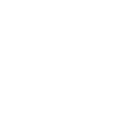
neil/2020/06/10/inside-antifas-peoples-republic-of-
capitol-hill-in-seattle-n514861?fbclid
[10]
Medium: https://medium.com/@seattleblmanon3/the-
demands-of-the-collective-black-voices-at-free-capitol-
hill-to-the-government-of-seattle-ddaee51d3e47?fbclid
[11] Capitol Hill
Seattle: https://www.capitolhillseattle.com/2020/06/welcome
to-free-capitol-hill-capitol-hill-autonomous-zone-forms-
around-emptied-east-precinct/?fbclid
[12] The New York
Times: https://www.nytimes.com/2020/06/11/us/seattle-
autonomous-zone.html?fbclid
[13] Washington
Post: https://www.washingtonpost.com/nation/2020/06/11/t
seattle-autonomous-zone-inslee/?fbclid
[14]
CNN: https://edition.cnn.com/2020/06/11/us/seattle-
police-autonomous-zone/index.html?fbcli