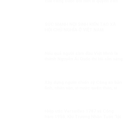
của công cuộc đổi mới vì quyền con
người
SỨC MẠNH NỘI SINH KIẾN TẠO XÃ
HỘI CHỦ NGHĨA Ở VIỆT NAM
Nếu quả người cầm đầu Việt Minh là
thánh Nguyễn Ái Quốc thì tôi sẵn sàng
thoái vị ngay
Xây dựng người chiến sỹ Công an bản
lĩnh, nhân văn, vì nước quên thân, vì
dân phục vụ
Hiệp ước Versailles 1787 và Công
hàm 1958: Khi Trương Nhân Tuấn “lật
sử” bằng suy diễn và đánh tráo khái
niệm