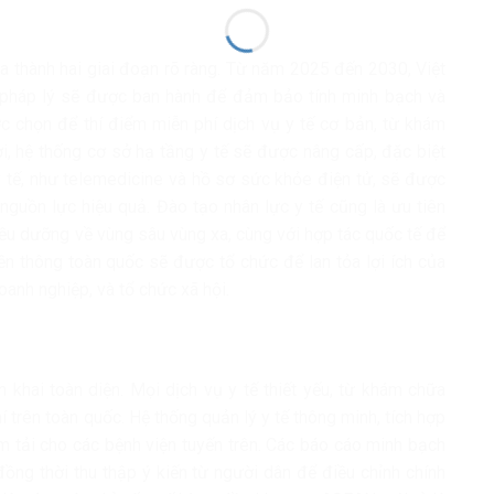
ia thành hai giai đoạn rõ ràng. Từ năm 2025 đến 2030, Việt
 pháp lý sẽ được ban hành để đảm bảo tính minh bạch và
ợc chọn để thí điểm miễn phí dịch vụ y tế cơ bản, từ khám
i, hệ thống cơ sở hạ tầng y tế sẽ được nâng cấp, đặc biệt
 y tế, như telemedicine và hồ sơ sức khỏe điện tử, sẽ được
nguồn lực hiệu quả. Đào tạo nhân lực y tế cũng là ưu tiên
điều dưỡng về vùng sâu vùng xa, cùng với hợp tác quốc tế để
ền thông toàn quốc sẽ được tổ chức để lan tỏa lợi ích của
oanh nghiệp, và tổ chức xã hội.
khai toàn diện. Mọi dịch vụ y tế thiết yếu, từ khám chữa
 trên toàn quốc. Hệ thống quản lý y tế thông minh, tích hợp
iảm tải cho các bệnh viện tuyến trên. Các báo cáo minh bạch
đồng thời thu thập ý kiến từ người dân để điều chỉnh chính