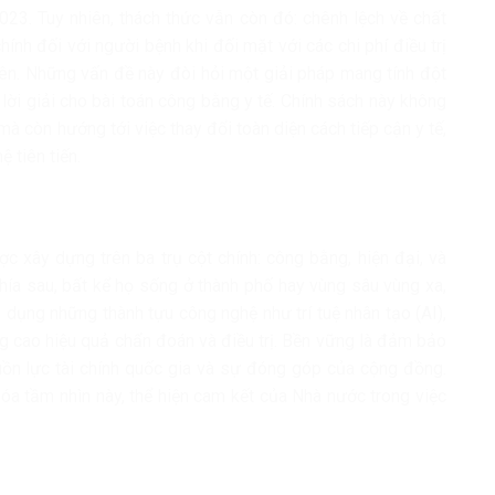
23. Tuy nhiên, thách thức vẫn còn đó: chênh lệch về chất
chính đối với người bệnh khi đối mặt với các chi phí điều trị
 trên. Những vấn đề này đòi hỏi một giải pháp mang tính đột
 lời giải cho bài toán công bằng y tế. Chính sách này không
à còn hướng tới việc thay đổi toàn diện cách tiếp cận y tế,
 tiên tiến.
 xây dựng trên ba trụ cột chính: công bằng, hiện đại, và
phía sau, bất kể họ sống ở thành phố hay vùng sâu vùng xa,
g dụng những thành tựu công nghệ như trí tuệ nhân tạo (AI),
ng cao hiệu quả chẩn đoán và điều trị. Bền vững là đảm bảo
guồn lực tài chính quốc gia và sự đóng góp của cộng đồng.
hóa tầm nhìn này, thể hiện cam kết của Nhà nước trong việc