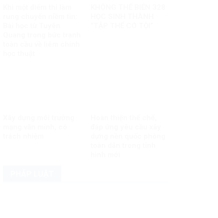
Khi một điểm thi làm
KHÔNG THỂ BIẾN 328
rung chuyển niềm tin:
HỌC SINH THÀNH
Bài học từ Tuyên
“TẬP THỂ CÓ TỘI”
Quang trong bức tranh
toàn cầu về liêm chính
học thuật
Xây dựng môi trường
Hoàn thiện thể chế,
mạng văn minh, có
đáp ứng yêu cầu xây
trách nhiệm
dựng nền quốc phòng
toàn dân trong tình
hình mới
PHÁP LUẬT