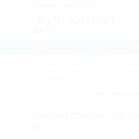
Skip
Nhanquyenvn.org@gmail.com
to
content
TRANG CHỦ
TIN TỨC
CHÍNH TRỊ – XÃ HỘ
Mẹo nhỏ:
Để tìm kiếm chính xác tin bài của nhanq
+ "nhanquyenvn.org".
Tìm kiếm ngay
Trang chủ
»
Chính trị - Xã hội
»
Hành trình 2030-2035: Vi
66984
6 Tháng 8, 2025
Chính trị - Xã hội
Hành trình 2030-2035: Việt Na
đại