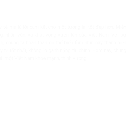
 tế, mà là lời cam kết cho một tương lai tốt đẹp hơn. Miễn
g, nhân văn, và khát vọng vươn lên của Việt Nam. Với sự
, chúng ta hoàn toàn có thể biến tầm nhìn này thành hiện
tế tốt nhất, không lo gánh nặng tài chính. Hôm nay, chúng
hái một Việt Nam khỏe mạnh, thịnh vượng.