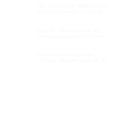
TIẾP CẬN QUYỀN TRÊN KHÔNG
GIAN MẠNG NHÌN TỪ ỨNG XỬ
CỦA CÁC QUỐC GIA
Xung đột Nga-Ukraine và lập
trường ngoại giao của Việt Nam
(2)
Chống tham nhũng, vì sao
chúng ta càng làm quyết liệt, họ
càng chống phá?