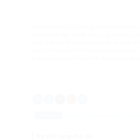
Hành trình 2030-2035 không chỉ là một kế hoạch y
viện phí toàn dân là biểu tượng của sự công bằn
đồng lòng của Nhà nước, người dân, và cộng đồng
thực, để mọi người Việt Nam đều được chăm sóc y 
ta gieo hạt giống cho sức khỏe, để ngày mai gặt 
Danh mục:
Chính trị - Xã hội
Nghiên cứu
Tiêu điểm
Bài viết cùng chủ đề: