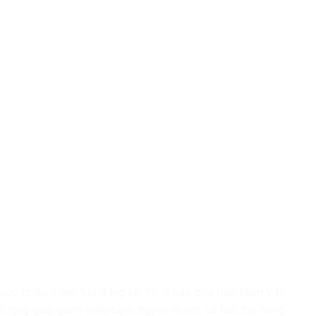
ợc nhiều thành tựu đáng kể. Tỷ lệ bao phủ bảo hiểm y tế
 rộng giúp giảm thiểu bệnh truyền nhiễm, và tuổi thọ trung