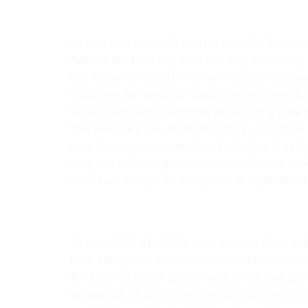
Lộ trình thực hiện miễn viện phí toàn dân được ch
Nam sẽ tập trung xây dựng nền tảng. Các khung
khả thi của chính sách. Một số tỉnh/thành sẽ đư
chữa bệnh đến cung cấp thuốc thiết yếu. Đồng thờ
tại các bệnh viện tuyến huyện và tỉnh. Công nghệ
triển khai mạnh mẽ để hỗ trợ quản lý và phân bổ 
hàng đầu, với các chương trình thu hút bác sĩ và 
nâng cao chất lượng chuyên môn. Chiến dịch truy
chính sách, kêu gọi sự đồng thuận từ người dân, d
Từ năm 2030 đến 2035, chính sách sẽ được triển 
bệnh, xét nghiệm, đến thuốc men, sẽ được miễn phí
AI và dữ liệu lớn, sẽ giúp tối ưu hóa quy trình, g
về hiệu quả và chi phí sẽ được công bố định kỳ, 