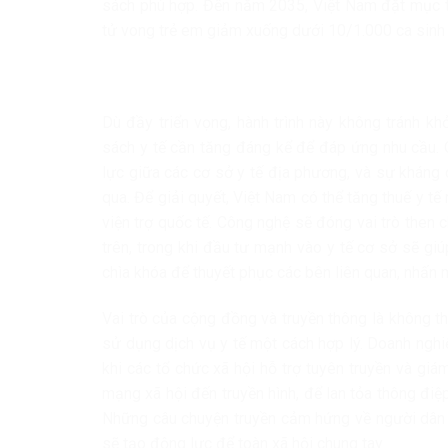
sách phù hợp. Đến năm 2035, Việt Nam đặt mục ti
tử vong trẻ em giảm xuống dưới 10/1.000 ca sinh v
Dù đầy triển vọng, hành trình này không tránh khỏ
sách y tế cần tăng đáng kể để đáp ứng nhu cầu. Q
lực giữa các cơ sở y tế địa phương, và sự kháng
qua. Để giải quyết, Việt Nam có thể tăng thuế y tế
viện trợ quốc tế. Công nghệ sẽ đóng vai trò then 
trên, trong khi đầu tư mạnh vào y tế cơ sở sẽ gi
chìa khóa để thuyết phục các bên liên quan, nhấn 
Vai trò của cộng đồng và truyền thông là không t
sử dụng dịch vụ y tế một cách hợp lý. Doanh nghiệ
khi các tổ chức xã hội hỗ trợ tuyên truyền và giá
mạng xã hội đến truyền hình, để lan tỏa thông đi
Những câu chuyện truyền cảm hứng về người dân đ
sẽ tạo động lực để toàn xã hội chung tay.