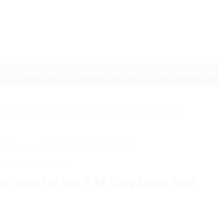
I
PHÁP LUẬT
NHÌN RA THẾ GIỚI
CÁC NHÓM QUYỀ
uyenvn.org, hãy search trên Google với cú pháp: "Từ khóa"
ệt Nam vươn tới nền Y tế công bằng, hiện đại
Nghiên cứu
Tiêu điểm
m vươn tới nền Y tế công bằng, hiện