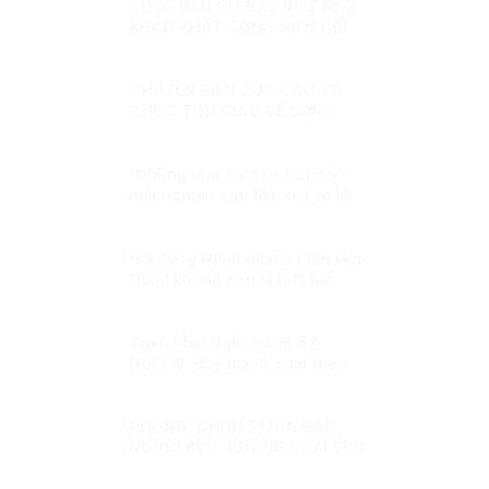
CUỘC BẦU CỬ ĐẶC BIỆT KỲ 3:
KHAO KHÁT CÔNG HIẾN ĐỔI
MỚI
CHUYỂN BIẾN CỦA CÁC TỔ
CHỨC TÔN GIÁO ĐỂ ĐỒNG
HÀNH CÙNG SỰ PHÁT TRIỂN
CỦA ĐẤT NƯỚC
“Những nhà Tiên tri Nói dối”:
một nghiên cứu Marxist về lối
tuyên truyền dân túy
Hội đồng Nhân quyền Liên Hợp
Quốc không nên là một bãi
chiến trường
Triển khai Nghị quyết 57-
NQ/TW: Đẩy mạnh phát triển
nội dung số
PHÒNG, CHỐNG MUA BÁN
NGƯỜI KỲ 1: KHÔNG LOẠI TRỪ
MỘT AI