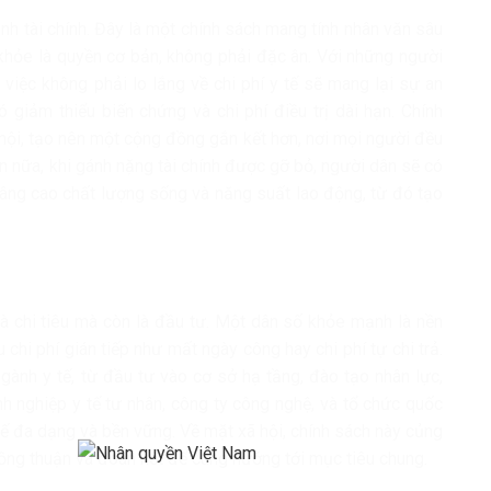
ạnh tài chính. Đây là một chính sách mang tính nhân văn sâu
hỏe là quyền cơ bản, không phải đặc ân. Với những người
 việc không phải lo lắng về chi phí y tế sẽ mang lại sự an
giảm thiểu biến chứng và chi phí điều trị dài hạn. Chính
hội, tạo nên một cộng đồng gắn kết hơn, nơi mọi người đều
 nữa, khi gánh nặng tài chính được gỡ bỏ, người dân sẽ có
ng cao chất lượng sống và năng suất lao động, từ đó tạo
 là chi tiêu mà còn là đầu tư. Một dân số khỏe mạnh là nền
chi phí gián tiếp như mất ngày công hay chi phí tự chi trả.
gành y tế, từ đầu tư vào cơ sở hạ tầng, đào tạo nhân lực,
 nghiệp y tế tư nhân, công ty công nghệ, và tổ chức quốc
y tế đa dạng và bền vững. Về mặt xã hội, chính sách này củng
ồng thuận và đoàn kết để cùng hướng tới mục tiêu chung.