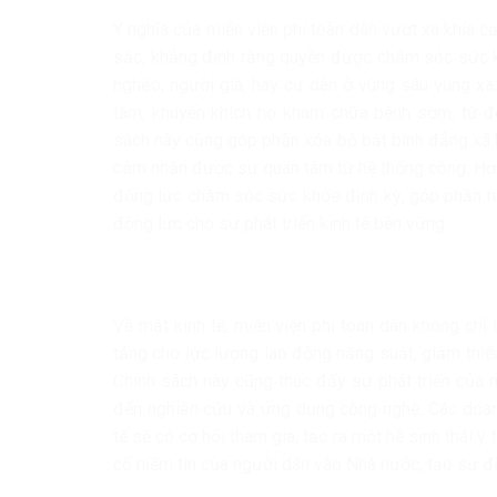
Ý nghĩa của miễn viện phí toàn dân vượt xa khía c
sắc, khẳng định rằng quyền được chăm sóc sức k
nghèo, người già, hay cư dân ở vùng sâu vùng xa,
tâm, khuyến khích họ khám chữa bệnh sớm, từ đó 
sách này cũng góp phần xóa bỏ bất bình đẳng xã 
cảm nhận được sự quan tâm từ hệ thống công. Hơn
động lực chăm sóc sức khỏe định kỳ, góp phần nâ
động lực cho sự phát triển kinh tế bền vững.
Về mặt kinh tế, miễn viện phí toàn dân không chỉ
tảng cho lực lượng lao động năng suất, giảm thiểu 
Chính sách này cũng thúc đẩy sự phát triển của n
đến nghiên cứu và ứng dụng công nghệ. Các doanh
tế sẽ có cơ hội tham gia, tạo ra một hệ sinh thái 
cố niềm tin của người dân vào Nhà nước, tạo sự đ