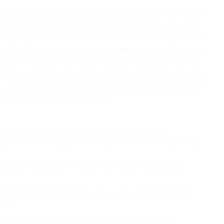
quyền cơ bản của mỗi con người. Trong bối cảnh Việt Nam
t triển, hệ thống y tế không chỉ cần đáp ứng nhu cầu chăm
ng và hiện đại. Với tầm nhìn chiến lược hướng tới năm
ền y tế lấy con người làm trung tâm, trong đó chủ trương
ch sử. Chính sách này không chỉ mang ý nghĩa nhân văn sâu
c trong việc xóa bỏ rào cản tài chính, đảm bảo mọi người
. Hành trình này không chỉ là một kế hoạch y tế, mà còn là
ệt Nam khỏe mạnh, thịnh vượng.
ự đánh tráo khái niệm về quyền chính trị ở Việt Nam
ngộ nhận và khẳng định thực chất đối thoại chính sách trong
 DIỆN: NHÌN TỪ NGUYÊN TẮC PHÁP QUYỀN VÀ SO SÁNH
ẦM CHIA RẼ ĐẾN KÍCH ĐỘNG BẠO LOẠN – ÂM MƯU CHỐNG
ĐẢNG
hức Cứu Người Vượt Biển và vở kịch “tù đày tôn giáo”