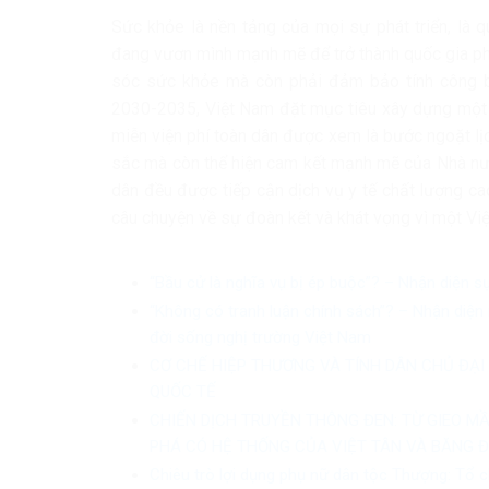
Sức khỏe là nền tảng của mọi sự phát triển, là 
đang vươn mình mạnh mẽ để trở thành quốc gia phá
sóc sức khỏe mà còn phải đảm bảo tính công bằ
2030-2035, Việt Nam đặt mục tiêu xây dựng một n
miễn viện phí toàn dân được xem là bước ngoặt lị
sắc mà còn thể hiện cam kết mạnh mẽ của Nhà nướ
dân đều được tiếp cận dịch vụ y tế chất lượng cao
câu chuyện về sự đoàn kết và khát vọng vì một Vi
“Bầu cử là nghĩa vụ bị ép buộc”? – Nhận diện s
“Không có tranh luận chính sách”? – Nhận diện 
đời sống nghị trường Việt Nam
CƠ CHẾ HIỆP THƯƠNG VÀ TÍNH DÂN CHỦ ĐẠI
QUỐC TẾ
CHIẾN DỊCH TRUYỀN THÔNG ĐEN: TỪ GIEO M
PHÁ CÓ HỆ THỐNG CỦA VIỆT TÂN VÀ BĂNG 
Chiêu trò lợi dụng phụ nữ dân tộc Thượng: Tổ c