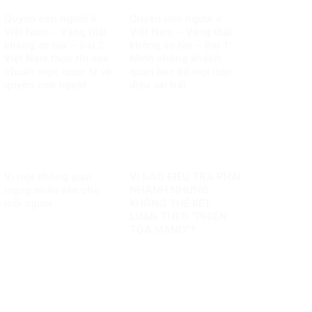
Quyền con người ở
Quyền con người ở
Việt Nam – Vàng thật
Việt Nam – Vàng thật
không sợ lửa – Bài 2:
không sợ lửa – Bài 1:
Việt Nam thực thi các
Minh chứng khách
chuẩn mực quốc tế về
quan bác bỏ mọi luận
quyền con người
điệu sai trái
Vì một không gian
VÌ SAO ĐIỀU TRA PHẢI
mạng nhân văn cho
NHANH NHƯNG
mỗi người
KHÔNG THỂ KẾT
LUẬN THEO “PHIÊN
TÒA MẠNG”?