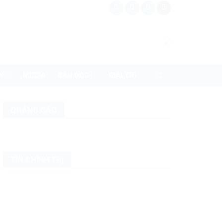
N
MEDIA
BẠN ĐỌC
GIẢI TRÍ
QUẢNG CÁO
TIN CHÍNH TRỊ