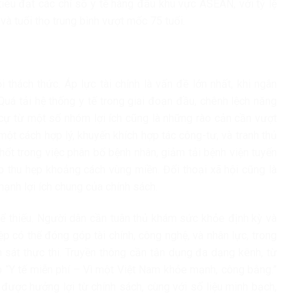
êu đạt các chỉ số y tế hàng đầu khu vực ASEAN, với tỷ lệ
à tuổi thọ trung bình vượt mốc 75 tuổi.
i thách thức. Áp lực tài chính là vấn đề lớn nhất, khi ngân
uá tải hệ thống y tế trong giai đoạn đầu, chênh lệch năng
 cự từ một số nhóm lợi ích cũng là những rào cản cần vượt
 một cách hợp lý, khuyến khích hợp tác công-tư, và tranh thủ
chốt trong việc phân bổ bệnh nhân, giảm tải bệnh viện tuyến
úp thu hẹp khoảng cách vùng miền. Đối thoại xã hội cũng là
mạnh lợi ích chung của chính sách.
hể thiếu. Người dân cần tuân thủ khám sức khỏe định kỳ và
p có thể đóng góp tài chính, công nghệ, và nhân lực, trong
m sát thực thi. Truyền thông cần tận dụng đa dạng kênh, từ
ệp “Y tế miễn phí – Vì một Việt Nam khỏe mạnh, công bằng.”
ược hưởng lợi từ chính sách, cùng với số liệu minh bạch,