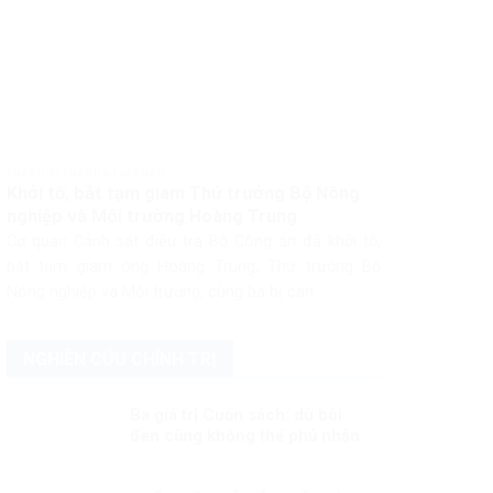
PHÁP LUẬT PHÁP LUẬT VIỆT NAM
Khởi tố, bắt tạm giam Thứ trưởng Bộ Nông
nghiệp và Môi trường Hoàng Trung
Cơ quan Cảnh sát điều tra Bộ Công an đã khởi tố,
bắt tạm giam ông Hoàng Trung, Thứ trưởng Bộ
Nông nghiệp và Môi trường, cùng ba bị can...
NGHIÊN CỨU CHÍNH TRỊ
Ba giá trị Cuốn sách: dù bôi
đen cũng không thể phủ nhận
được!