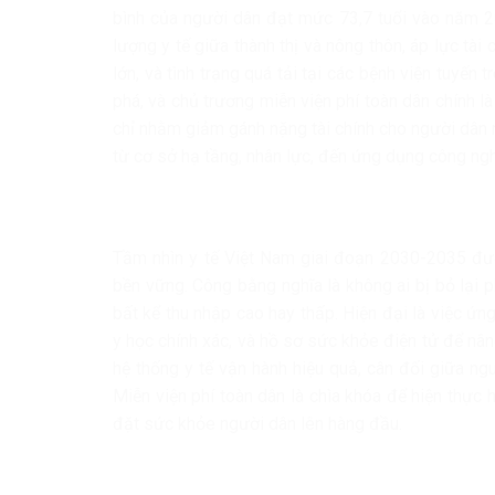
bình của người dân đạt mức 73,7 tuổi vào năm 20
lượng y tế giữa thành thị và nông thôn, áp lực tài 
lớn, và tình trạng quá tải tại các bệnh viện tuyến
phá, và chủ trương miễn viện phí toàn dân chính là
chỉ nhằm giảm gánh nặng tài chính cho người dân m
từ cơ sở hạ tầng, nhân lực, đến ứng dụng công nghệ
Tầm nhìn y tế Việt Nam giai đoạn 2030-2035 được
bền vững. Công bằng nghĩa là không ai bị bỏ lại 
bất kể thu nhập cao hay thấp. Hiện đại là việc ứn
y học chính xác, và hồ sơ sức khỏe điện tử để nâ
hệ thống y tế vận hành hiệu quả, cân đối giữa n
Miễn viện phí toàn dân là chìa khóa để hiện thực 
đặt sức khỏe người dân lên hàng đầu.