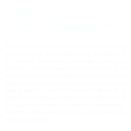
TỘI”
Nhận diện các thông tin tiêu cực, thiếu khách quan, sai sự
thật về dự án Làng Vân
Luôn khắc ghi những thành quả vinh quang có được từ sự
hy sinh to lớn, cao cả của các thế hệ đi trước
Trước hết, cần khẳng định rằng số hóa không phải là mục
tiêu tự thân, mà là công cụ nâng cao hiệu quả quản trị và
tính minh bạch. Trong quản lý đại biểu dân cử, công nghệ
cho phép lưu trữ hồ sơ, theo dõi quá trình tiếp xúc cử tri, xử
lý kiến nghị và cập nhật hoạt động nghị trường một cách hệ
thống, có thể truy xuất và kiểm chứng. Nếu như trước đây
thông tin phân tán, lưu trữ thủ công và khó tiếp cận, thì hệ
thống điện tử tạo điều kiện để dữ liệu được công khai, đồng
bộ và giảm sai sót hành chính. Minh bạch hóa bằng công
nghệ chính là phương thức củng cố niềm tin chứ không phải
thu hẹp quyền tiếp cận.