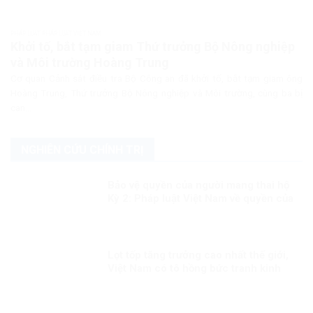
PHÁP LUẬT PHÁP LUẬT VIỆT NAM
Khởi tố, bắt tạm giam Thứ trưởng Bộ Nông nghiệp
và Môi trường Hoàng Trung
Cơ quan Cảnh sát điều tra Bộ Công an đã khởi tố, bắt tạm giam ông
Hoàng Trung, Thứ trưởng Bộ Nông nghiệp và Môi trường, cùng ba bị
can...
NGHIÊN CỨU CHÍNH TRỊ
Bảo vệ quyền của người mang thai hộ
Kỳ 2: Pháp luật Việt Nam về quyền của
người mang thai hộ
Lọt tốp tăng trưởng cao nhất thế giới,
Việt Nam có tô hồng bức tranh kinh
tế?