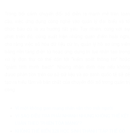
Trong bối cảnh chuyển đổi số diễn ra mạnh mẽ trên toàn
cầu, việc ứng dụng công nghệ vào quản lý đại biểu và tổ
chức bầu cử là xu hướng tất yếu. Tuy nhiên, cùng với sự
phát triển đó, cũng xuất hiện những quan điểm hoài nghi,
cho rằng việc số hóa dữ liệu cử tri, quản lý hồ sơ ứng viên
bằng nền tảng điện tử hoặc ứng dụng trí tuệ nhân tạo trong
xử lý đơn thư có thể dẫn tới “kiểm soát thông tin” hoặc
“giảm tính minh bạch”. Những nhận định này nếu không
được phân tích trên cơ sở dữ liệu và so sánh quốc tế sẽ dễ
tạo ra hiểu lầm về bản chất của chuyển đổi số trong quản trị
công.
Vì một không gian mạng nhân văn cho mỗi người
VÌ SAO ĐIỀU TRA PHẢI NHANH NHƯNG KHÔNG THỂ KẾT
LUẬN THEO “PHIÊN TÒA MẠNG”?
KHÔNG THỂ BIẾN 328 HỌC SINH THÀNH “TẬP THỂ CÓ