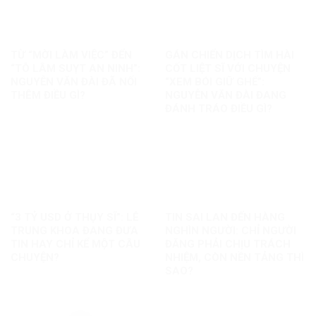
TỪ “MỜI LÀM VIỆC” ĐẾN
GÁN CHIẾN DỊCH TÌM HÀI
“TÔ LÂM SUỴT AN NINH”:
CỐT LIỆT SĨ VỚI CHUYỆN
NGUYỄN VĂN ĐÀI ĐÃ NỐI
“XEM BÓI GIỮ GHẾ”:
THÊM ĐIỀU GÌ?
NGUYỄN VĂN ĐÀI ĐANG
ĐÁNH TRÁO ĐIỀU GÌ?
“3 TỶ USD Ở THỤY SĨ”: LÊ
TIN SAI LAN ĐẾN HÀNG
TRUNG KHOA ĐANG ĐƯA
NGHÌN NGƯỜI: CHỈ NGƯỜI
TIN HAY CHỈ KỂ MỘT CÂU
ĐĂNG PHẢI CHỊU TRÁCH
CHUYỆN?
NHIỆM, CÒN NỀN TẢNG THÌ
SAO?