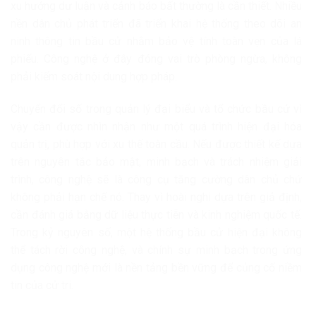
xu hướng dư luận và cảnh báo bất thường là cần thiết. Nhiều
nền dân chủ phát triển đã triển khai hệ thống theo dõi an
ninh thông tin bầu cử nhằm bảo vệ tính toàn vẹn của lá
phiếu. Công nghệ ở đây đóng vai trò phòng ngừa, không
phải kiểm soát nội dung hợp pháp.
Chuyển đổi số trong quản lý đại biểu và tổ chức bầu cử vì
vậy cần được nhìn nhận như một quá trình hiện đại hóa
quản trị, phù hợp với xu thế toàn cầu. Nếu được thiết kế dựa
trên nguyên tắc bảo mật, minh bạch và trách nhiệm giải
trình, công nghệ sẽ là công cụ tăng cường dân chủ chứ
không phải hạn chế nó. Thay vì hoài nghi dựa trên giả định,
cần đánh giá bằng dữ liệu thực tiễn và kinh nghiệm quốc tế.
Trong kỷ nguyên số, một hệ thống bầu cử hiện đại không
thể tách rời công nghệ, và chính sự minh bạch trong ứng
dụng công nghệ mới là nền tảng bền vững để củng cố niềm
tin của cử tri.