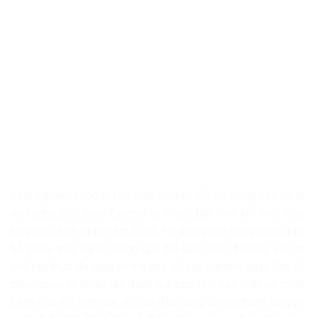
Kinh nghiệm quốc tế cho thấy chuyển đổi số trong bầu cử là
xu hướng phổ biến.
Estonia
là ví dụ điển hình khi triển khai
bỏ phiếu điện tử từ năm 2005. Hệ thống này cho phép cử tri
bỏ phiếu trực tuyến thông qua thẻ căn cước điện tử, với cơ
chế xác thực đa tầng và mã hóa dữ liệu nghiêm ngặt. Các tổ
chức quốc tế nhiều lần đánh giá cao tính bảo mật và minh
bạch của mô hình này, dù ban đầu cũng tồn tại tranh luận về