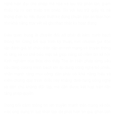
nghệ hiện đại cho phép mã hóa và lưu trữ phân tán, giảm
thiểu rủi ro can thiệp trái phép. So với lưu trữ giấy tờ, hệ
thống điện tử nếu được thiết kế đúng chuẩn còn an toàn hơn
nhờ khả năng truy vết và ghi nhận nhật ký hoạt động.
Điều quan trọng là chuyển đổi số phải đi kèm minh bạch
thông tin. Công bố quy trình kỹ thuật, mời chuyên gia độc
lập đánh giá, tổ chức diễn tập an ninh mạng và truyền thông
rõ ràng về cơ chế bảo mật sẽ giúp củng cố niềm tin xã hội.
Kinh nghiệm của
Đức
cho thấy Tòa án Hiến pháp từng yêu
cầu tăng cường minh bạch khi áp dụng công nghệ bỏ phiếu,
nhấn mạnh rằng mọi công dân phải có khả năng hiểu và
kiểm chứng quy trình. Điều này khẳng định rằng công nghệ
và dân chủ không đối lập, mà cần được kết hợp trên nền
tảng pháp quyền.
Trong bối cảnh thông tin lan truyền nhanh trên mạng xã hội,
việc ứng dụng trí tuệ nhân tạo để phát hiện tin giả, phân tích