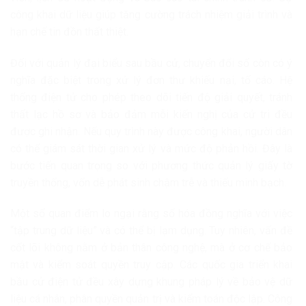
công khai dữ liệu giúp tăng cường trách nhiệm giải trình và
hạn chế tin đồn thất thiệt.
Đối với quản lý đại biểu sau bầu cử, chuyển đổi số còn có ý
nghĩa đặc biệt trong xử lý đơn thư khiếu nại, tố cáo. Hệ
thống điện tử cho phép theo dõi tiến độ giải quyết, tránh
thất lạc hồ sơ và bảo đảm mỗi kiến nghị của cử tri đều
được ghi nhận. Nếu quy trình này được công khai, người dân
có thể giám sát thời gian xử lý và mức độ phản hồi. Đây là
bước tiến quan trọng so với phương thức quản lý giấy tờ
truyền thống, vốn dễ phát sinh chậm trễ và thiếu minh bạch.
Một số quan điểm lo ngại rằng số hóa đồng nghĩa với việc
“tập trung dữ liệu” và có thể bị lạm dụng. Tuy nhiên, vấn đề
cốt lõi không nằm ở bản thân công nghệ, mà ở cơ chế bảo
mật và kiểm soát quyền truy cập. Các quốc gia triển khai
bầu cử điện tử đều xây dựng khung pháp lý về bảo vệ dữ
liệu cá nhân, phân quyền quản trị và kiểm toán độc lập. Công