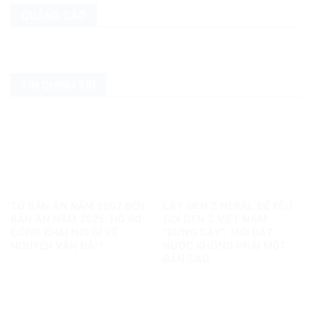
QUẢNG CÁO
TIN CHÍNH TRỊ
TỪ BẢN ÁN NĂM 2007 ĐẾN
LẤY GEN Z NEPAL ĐỂ KÊU
BẢN ÁN NĂM 2025: HỒ SƠ
GỌI GEN Z VIỆT NAM
CÔNG KHAI NÓI GÌ VỀ
“ĐỨNG DẬY”: MỖI ĐẤT
NGUYỄN VĂN ĐÀI?
NƯỚC KHÔNG PHẢI MỘT
BẢN SAO