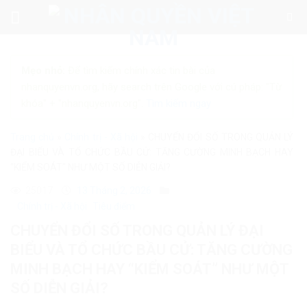
Skip
to
content
Mẹo nhỏ:
Để tìm kiếm chính xác tin bài của
nhanquyenvn.org, hãy search trên Google với cú pháp: "Từ
khóa" + "nhanquyenvn.org".
Tìm kiếm ngay
Trang chủ
»
Chính trị - Xã hội
»
CHUYỂN ĐỔI SỐ TRONG QUẢN LÝ
ĐẠI BIỂU VÀ TỔ CHỨC BẦU CỬ: TĂNG CƯỜNG MINH BẠCH HAY
“KIỂM SOÁT” NHƯ MỘT SỐ DIỄN GIẢI?
25017
13 Tháng 2, 2026
Chính trị - Xã hội
Tiêu điểm
CHUYỂN ĐỔI SỐ TRONG QUẢN LÝ ĐẠI
BIỂU VÀ TỔ CHỨC BẦU CỬ: TĂNG CƯỜNG
MINH BẠCH HAY “KIỂM SOÁT” NHƯ MỘT
SỐ DIỄN GIẢI?