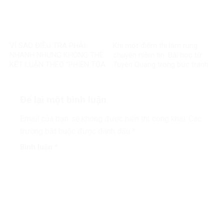
VÌ SAO ĐIỀU TRA PHẢI
Khi một điểm thi làm rung
NHANH NHƯNG KHÔNG THỂ
chuyển niềm tin: Bài học từ
KẾT LUẬN THEO “PHIÊN TÒA
Tuyên Quang trong bức tranh
MẠNG”?
toàn cầu về liêm chính học
thuật
Để lại một bình luận
Email của bạn sẽ không được hiển thị công khai.
Các
trường bắt buộc được đánh dấu
*
Bình luận
*