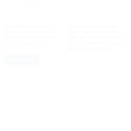
Ba tỷ USD, 10 tỷ USD…
Quyền con người ở Việt
Chiêu trò sản xuất tin giả
Nam – Vàng thật không sợ
không giới hạn, vô liêm sỉ
lửa – Bài 2: Việt Nam thực
của Lê Trung Khoa
thi các chuẩn mực quốc tế
về quyền con người
PHÁP LUẬT