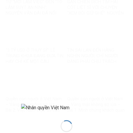
TỪ “MỜI LÀM VIỆC” ĐẾN “TÔ
GÁN CHIẾN DỊCH TÌM HÀI
LÂM SUỴT AN NINH”:
CỐT LIỆT SĨ VỚI CHUYỆN
NGUYỄN VĂN ĐÀI ĐÃ NỐI
“XEM BÓI GIỮ GHẾ”: NGUYỄN
THÊM ĐIỀU GÌ?
VĂN ĐÀI ĐANG ĐÁNH TRÁO
ĐIỀU GÌ?
“3 TỶ USD Ở THỤY SĨ”: LÊ
TIN SAI LAN ĐẾN HÀNG
TRUNG KHOA ĐANG ĐƯA TIN
NGHÌN NGƯỜI: CHỈ NGƯỜI
HAY CHỈ KỂ MỘT CÂU
ĐĂNG PHẢI CHỊU TRÁCH
CHUYỆN?
NHIỆM, CÒN NỀN TẢNG THÌ
SAO?
Quyền con người ở Việt Nam
Quyền con người ở Việt Nam
– Vàng thật không sợ lửa –
– Vàng thật không sợ lửa –
Bài 2: Việt Nam thực thi các
Bài 1: Minh chứng khách quan
chuẩn mực quốc tế về quyền
bác bỏ mọi luận điệu sai trái
con người