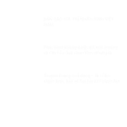
BẢN SẮC GIÁ TRỊ NHÂN SINH VIỆT
NAM
Phát triển không đánh đổi môi trường
và văn hóa: lựa chọn khó, nhưng là
con đường đúng
Truyền thông chủ động – lá chắn
chiến lược bảo vệ Đại hội XIV trước làn
sóng xuyên tạc!