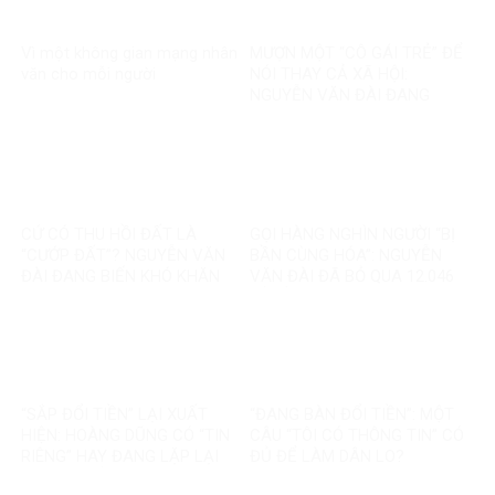
Vì một không gian mạng nhân
MƯỢN MỘT “CÔ GÁI TRẺ” ĐỂ
văn cho mỗi người
NÓI THAY CẢ XÃ HỘI:
NGUYỄN VĂN ĐÀI ĐANG
GOM MỌI KHÓ KHĂN THÀNH
“MẤT NIỀM TIN”
CỨ CÓ THU HỒI ĐẤT LÀ
GỌI HÀNG NGHÌN NGƯỜI “BỊ
“CƯỚP ĐẤT”? NGUYỄN VĂN
BẦN CÙNG HÓA”: NGUYỄN
ĐÀI ĐANG BIẾN KHÓ KHĂN
VĂN ĐÀI ĐÃ BỎ QUA 12.046
THÀNH MỘT CÂU CHUYỆN
TỶ ĐỒNG TÁI ĐỊNH CƯ VÀ
KHÁC
85.000 SUẤT NHÀ ĐẤT THẾ
NÀO?
“SẮP ĐỔI TIỀN” LẠI XUẤT
“ĐANG BÀN ĐỔI TIỀN”: MỘT
HIỆN: HOÀNG DŨNG CÓ “TIN
CÂU “TÔI CÓ THÔNG TIN” CÓ
RIÊNG” HAY ĐANG LẶP LẠI
ĐỦ ĐỂ LÀM DÂN LO?
MỘT TIN ĐỒN CŨ?