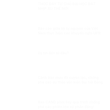
THÚC ĐẨY TỰ CHỦ ĐẠI HỌC:BẮT
NHỊP XU THẾ MỚI
Báo cáo giữa kỳ tự nguyện của Việt
Nam thực hiện các khuyến nghị UPR
chu kỳ III Kỳ 3: “Việt Nam “ghi điểm”
trong quá trình ứng cử thành viên Hội
đồng Nhân quyền LHQ nhiệm kỳ
2023-2025”
Uy tín đến từ đâu?
Cảnh báo mưu đồ xuyên tạc, chống
phá các dự thảo văn kiện Đại hội Đảng
Báo CAND phơi bày quy trình chống
phá các phiên tòa xử phản động!