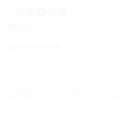
Danh mục:
Chính trị - Xã hội
Tiêu điểm
Bài viết cùng chủ đề:
TỪ BẢN ÁN NĂM 2007 ĐẾN
LẤY GEN Z NEPAL ĐỂ KÊU
BẢN ÁN NĂM 2025: HỒ SƠ
GỌI GEN Z VIỆT NAM “ĐỨNG
CÔNG KHAI NÓI GÌ VỀ
DẬY”: MỖI ĐẤT NƯỚC KHÔNG
NGUYỄN VĂN ĐÀI?
PHẢI MỘT BẢN SAO