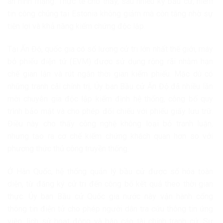
an ninh mạng. Thực tế cho thấy, sau nhiều kỳ bầu cử, niềm
tin công chúng tại Estonia không giảm mà còn tăng nhờ sự
tiện lợi và khả năng kiểm chứng độc lập.
Tại
Ấn Độ
, quốc gia có số lượng cử tri lớn nhất thế giới, máy
bỏ phiếu điện tử (EVM) được sử dụng rộng rãi nhằm hạn
chế gian lận và rút ngắn thời gian kiểm phiếu. Mặc dù có
những tranh cãi chính trị, Ủy ban Bầu cử Ấn Độ đã nhiều lần
mời chuyên gia độc lập kiểm định hệ thống, công bố quy
trình bảo mật và cho phép đối chiếu với phiếu giấy lưu trữ.
Điều này cho thấy công nghệ không loại bỏ tranh luận,
nhưng tạo ra cơ chế kiểm chứng khách quan hơn so với
phương thức thủ công truyền thống.
Ở
Hàn Quốc
, hệ thống quản lý bầu cử được số hóa toàn
diện, từ đăng ký cử tri đến công bố kết quả theo thời gian
thực. Ủy ban Bầu cử Quốc gia nước này vận hành cổng
thông tin điện tử cho phép người dân tra cứu thông tin ứng
viên, lịch sử hoạt động và báo cáo tài chính tranh cử. Sự