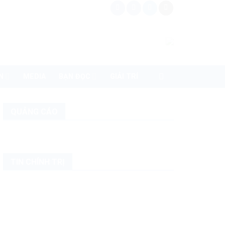
N
MEDIA
BẠN ĐỌC
GIẢI TRÍ
QUẢNG CÁO
TIN CHÍNH TRỊ