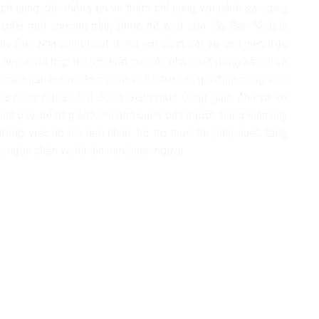
h cung cấp thông tin và thậm chí cùng với cảnh sát cung
 triển một chương trình (theo đề xuất của Tây Ban Nha) là
y Ban Nha cùng hoạt động với cảnh sát và làm việc trực
s Nepal
đã hợp tác với luật sư, các nhà hoạt động xã hội và
chặn nạn buôn bán trẻ em và hỗ trợ các gia đình trong việc
n ra nước ngoài. Hội đồng Giám mục Công giáo Anh và xứ
hính phủ để ứng phó với nạn buôn bán người. Sáng kiến này
rong việc hỗ trợ nạn nhân, hỗ trợ thực thi pháp luật, tăng
c, ngăn chặn và lên án nạn buôn người.