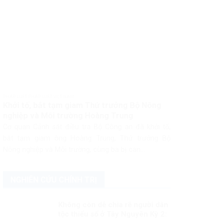
PHÁP LUẬT PHÁP LUẬT VIỆT NAM
Khởi tố, bắt tạm giam Thứ trưởng Bộ Nông
nghiệp và Môi trường Hoàng Trung
Cơ quan Cảnh sát điều tra Bộ Công an đã khởi tố,
bắt tạm giam ông Hoàng Trung, Thứ trưởng Bộ
Nông nghiệp và Môi trường, cùng ba bị can...
NGHIÊN CỨU CHÍNH TRỊ
Không còn dễ chia rẽ người dân
tộc thiểu số ở Tây Nguyên Kỳ 2: