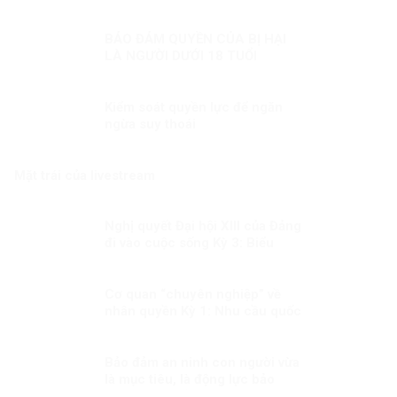
Sự thật không thể bóp méo
BẢO ĐẢM QUYỀN CỦA BỊ HẠI
LÀ NGƯỜI DƯỚI 18 TUỔI
Kiểm soát quyền lực để ngăn
ngừa suy thoái
Mặt trái của livestream
Nghị quyết Đại hội XIII của Đảng
đi vào cuộc sống Kỳ 3: Biểu
tượng của ý chí Việt Nam trong
thời đại mới
Cơ quan “chuyên nghiệp” về
nhân quyền Kỳ 1: Nhu cầu quốc
tế và quốc gia
Bảo đảm an ninh con người vừa
là mục tiêu, là động lực bảo
đảm cho sự ổn định chính trị,