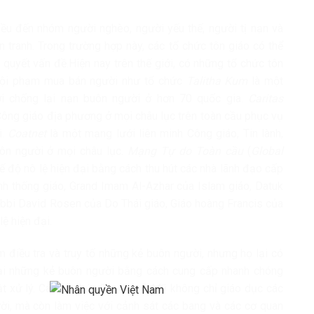
ều đến nhóm người nghèo, người yếu thế, người tị nạn và
ến tranh. Trong trường hợp này, các tổ chức tôn giáo có thể
i quyết vấn đề.Hiện nay trên thế giới, có những tổ chức tôn
i tội phạm mua bán người như tổ chức
Talitha Kum
là một
iới chống lại nạn buôn người ở hơn 70 quốc gia.
Caritas
Công giáo địa phương ở mọi châu lục trên toàn cầu phục vụ
i.
Coatnet
là một mạng lưới liên minh Công giáo, Tin lành,
uôn người ở mọi châu lục.
Mạng Tự do Toàn cầu
(
Global
ế độ nô lệ hiện đại bằng cách thu hút các nhà lãnh đạo cấp
nh thống giáo, Grand Imam Al-Azhar của Islam giáo, Datuk
abbi David Rosen của Do Thái giáo, Giáo hoàng Francis của
ệ hiện đại.
 điều tra và truy tố những kẻ buôn người, nhưng họ lại có
 lại những kẻ buôn người bằng cách cung cấp nhanh chóng
uật xử lý. Các tổ chức Tin lành ở Mỹ không chỉ giáo dục các
ời, mà còn làm việc với cảnh sát các bang và các cơ quan