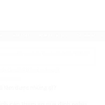
I
PHÁP LUẬT
NHÌN RA THẾ GIỚI
CÁC NHÓM QUYỀ
uyenvn.org, hãy search trên Google với cú pháp: "Từ khóa"
c tôn giáo quốc tế đã làm được những gì?
ội
Nghiên cứu
đã làm được những gì?
ỉnh các tham số của định nghĩa