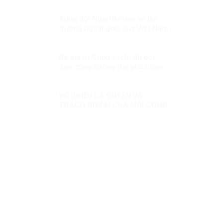
phát triển đất nước Kỳ 1: An
ninh con người – vấn đề toàn
Xung đột Nga-Ukraine và lập
cầu
trường ngoại giao của Việt Nam
(3)
Ba giá trị Cuốn sách: dù bôi
đen cũng không thể phủ nhận
được!
BỎ PHIẾU LÀ QUYỀN VÀ
TRÁCH NHIỆM CỦA MỖI CÔNG
DÂN VIỆT NAM