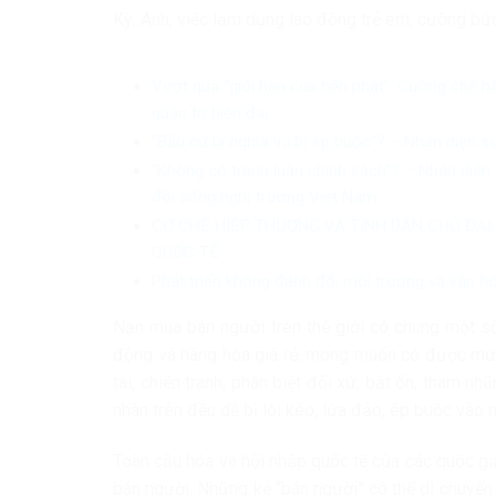
Kỳ, Anh, việc lạm dụng lao động trẻ em, cưỡng bức
Vượt qua “giới hạn của tiền phạt”: Cưỡng chế h
quản trị hiện đại
“Bầu cử là nghĩa vụ bị ép buộc”? – Nhận diện s
“Không có tranh luận chính sách”? – Nhận diện 
đời sống nghị trường Việt Nam
CƠ CHẾ HIỆP THƯƠNG VÀ TÍNH DÂN CHỦ ĐẠI
QUỐC TẾ
Phát triển không đánh đổi môi trường và văn h
Nạn mua bán người trên thế giới có chung một số
động và hàng hóa giá rẻ, mong muốn có được mức
tai, chiến tranh, phân biệt đối xử, bất ổn, tham
nhân trên đều dễ bị lôi kéo, lừa đảo, ép buộc vào
Toàn cầu hóa và hội nhập quốc tế của các quốc g
bán người. Những kẻ “bán người” có thể di chuyển