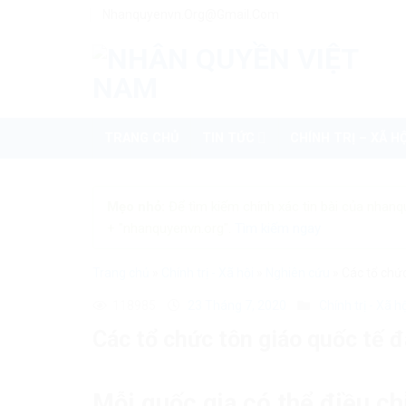
Skip
Nhanquyenvn.org@gmail.com
to
content
TRANG CHỦ
TIN TỨC
CHÍNH TRỊ – XÃ HỘ
Mẹo nhỏ:
Để tìm kiếm chính xác tin bài của nhanq
+ "nhanquyenvn.org".
Tìm kiếm ngay
Trang chủ
»
Chính trị - Xã hội
»
Nghiên cứu
»
Các tổ chứ
118985
23 Tháng 7, 2020
Chính trị - Xã h
Các tổ chức tôn giáo quốc tế 
Mỗi quốc gia có thể điều ch