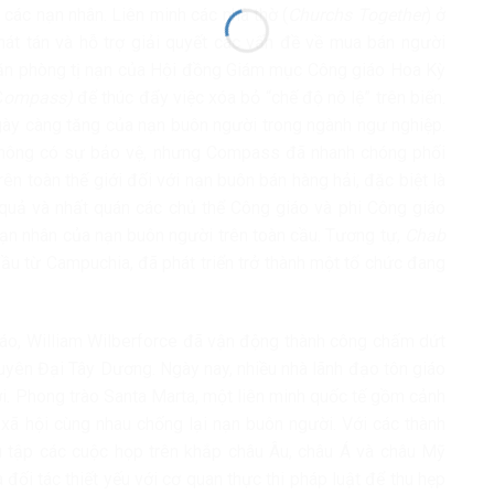
 các nạn nhân. Liên minh các nhà thờ (
Churchs Together
) ở
hát tán và hỗ trợ giải quyết các vấn đề về mua bán người
 Văn phòng tị nạn của Hội đồng Giám mục Công giáo Hoa Kỳ
C
ompass)
để thúc đẩy việc xóa bỏ “chế độ nô lệ” trên biển.
gày càng tăng của nạn buôn người trong ngành ngư nghiệp.
 không có sự bảo vệ, nhưng Compass đã nhanh chóng phối
n toàn thế giới đối với nạn buôn bán hàng hải, đặc biệt là
u quả và nhất quán các chủ thể Công giáo và phi Công giáo
nạn nhân của nạn buôn người trên toàn cầu. Tương tự,
Chab
ầu từ Campuchia, đã phát triển trở thành một tổ chức đang
 giáo, William Wilberforce đã vận động thành công chấm dứt
uyên Đại Tây Dương. Ngày nay, nhiều nhà lãnh đạo tôn giáo
mới. Phong trào Santa Marta, một liên minh quốc tế gồm cảnh
 xã hội cùng nhau chống lại nạn buôn người. Với các thành
u tập các cuộc họp trên khắp châu Âu, châu Á và châu Mỹ
à đối tác thiết yếu với cơ quan thực thi pháp luật để thu hẹp