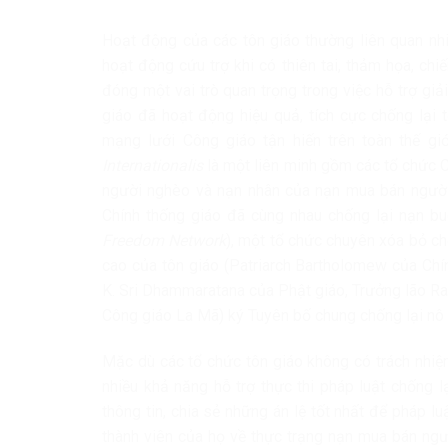
Hoạt động của các tôn giáo thường liên quan nhi
hoạt động cứu trợ khi có thiên tai, thảm họa, chi
đóng một vai trò quan trọng trong việc hỗ trợ giả
giáo đã hoạt động hiệu quả, tích cực chống lạ
mạng lưới Công giáo tận hiến trên toàn thế g
Internationalis
là một liên minh gồm các tổ chức 
người nghèo và nạn nhân của nạn mua bán ngườ
Chính thống giáo đã cùng nhau chống lại nạn b
Freedom Network
), một tổ chức chuyên xóa bỏ ch
cao của tôn giáo (Patriarch Bartholomew của Chí
K. Sri Dhammaratana của Phật giáo, Trưởng lão R
Công giáo La Mã) ký Tuyên bố chung chống lại nô l
Mặc dù các tổ chức tôn giáo không có trách nhiệm
nhiều khả năng hỗ trợ thực thi pháp luật chống
thông tin, chia sẻ những án lệ tốt nhất để pháp l
thành viên của họ về thực trạng nạn mua bán ngư