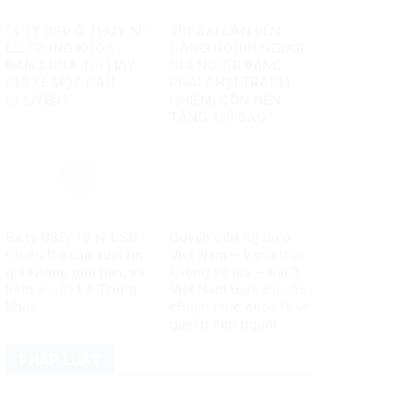
“3 TỶ USD Ở THỤY SĨ”:
TIN SAI LAN ĐẾN
LÊ TRUNG KHOA
HÀNG NGHÌN NGƯỜI:
ĐANG ĐƯA TIN HAY
CHỈ NGƯỜI ĐĂNG
CHỈ KỂ MỘT CÂU
PHẢI CHỊU TRÁCH
CHUYỆN?
NHIỆM, CÒN NỀN
TẢNG THÌ SAO?
Ba tỷ USD, 10 tỷ USD…
Quyền con người ở
Chiêu trò sản xuất tin
Việt Nam – Vàng thật
giả không giới hạn, vô
không sợ lửa – Bài 2:
liêm sỉ của Lê Trung
Việt Nam thực thi các
Khoa
chuẩn mực quốc tế về
quyền con người
PHÁP LUẬT