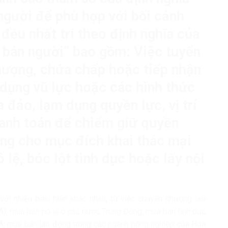
người để phù hợp với bối cảnh
đều nhất trí theo định nghĩa của
bán người” bao gồm: Việc tuyển
hượng, chứa chấp hoặc tiếp nhận
dụng vũ lực hoặc các hình thức
 đảo, lạm dụng quyền lực, vị trí
anh toán để chiếm giữ quyền
ụng cho mục đích khai thác mại
lệ, bóc lột tình dục hoặc lấy nội
ới nhiều biểu hiện khác nhau, từ việc chuyển nhượng lao
Á), mua bán nô lệ ở các nước Trung Đông; mua bán tình dục
 Á; mua bán lao động trong các ngành nông nghiệp của Hoa