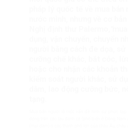
pháp lý quốc tế về mua bán 
nước mình, nhưng về cơ bản 
Nghị định thư Palermo
,“
mua 
dụng, vận chuyển, chuyển n
người bằng cách đe dọa, sử 
cưỡng chế khác, bắt cóc, lừa
hoặc cho nhận các khoản th
kiểm soát người khác, sử d
dâm, lao động cưỡng bức, nô 
tạng.
Mua bán người là một vấn đề hình sự phức tạp v
động trên các tàu đánh cá (phổ biến ở Đông Nam 
(mại dâm) ở các thành phố lớn của châu Âu, châu