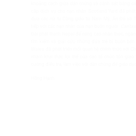
khoảng cách giữa dân chúng và cảnh sát bằng các
cấp dịch vụ cho nạn nhân. Scotland Yard đã phát
đưa các nữ tu Công giáo từ Nam Mỹ, Ấn Độ và Tâ
tiếp với các nạn nhân của nạn buôn người.
Carita
Đài phát thanh Nepal để nâng cao nhận thức, ngăn 
tìm kiếm và giải cứu những đứa trẻ bị buôn bá
Wales đã phát triển mối quan hệ chính thức với C
nhằm khai thác lợi thế của các tổ chức tôn giáo t
cường điều tra, làm việc với dân chúng để giáo dụ
Hồng Hạnh