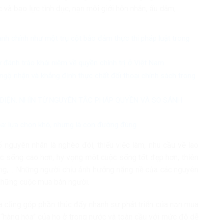
 và bạo lực tình dục, nạn môi giới hôn nhân, ấu dâm,…
ành chính như một trụ cột bảo đảm thực thi pháp luật trong
ự đánh tráo khái niệm về quyền chính trị ở Việt Nam
ngộ nhận và khẳng định thực chất đối thoại chính sách trong
 DIỆN: NHÌN TỪ NGUYÊN TẮC PHÁP QUYỀN VÀ SO SÁNH
óa: lựa chọn khó, nhưng là con đường đúng
 nguyên nhân là nghèo đói, thiếu việc làm, nhu cầu về lao
 sống cao hơn, hy vọng một cuộc sống tốt đẹp hơn, thiên
 nhũng,… Những người chịu ảnh hưởng nặng nề của các nguyên
 những cuộc mua bán người.
ia cũng góp phần thúc đẩy nhanh sự phát triển của nạn mua
 “hàng hóa” của họ ở trong nước và toàn cầu với mức độ dễ