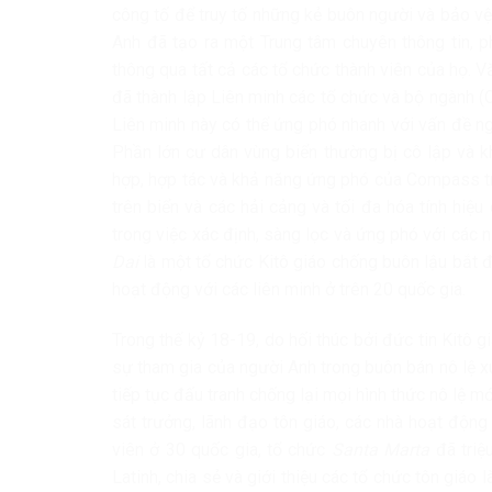
công tố để truy tố những kẻ buôn người và bảo vệ
Anh đã tạo ra một Trung tâm chuyên thông tin, p
thông qua tất cả các tổ chức thành viên của họ.
đã thành lập Liên minh các tổ chức và bộ ngành (
Liên minh này có thể ứng phó nhanh với vấn đề n
Phần lớn cư dân vùng biển thường bị cô lập và
hợp, hợp tác và khả năng ứng phó của Compass trê
trên biển và các hải cảng và tối đa hóa tính hiệ
trong việc xác định, sàng lọc và ứng phó với các 
Dai
là một tổ chức Kitô giáo chống buôn lậu bắt đ
hoạt động với các liên minh ở trên 20 quốc gia.
Trong thế kỷ 18-19, do hối thúc bởi đức tin Kitô
sự tham gia của người Anh trong buôn bán nô lệ x
tiếp tục đấu tranh chống lại mọi hình thức nô lệ 
sát trưởng, lãnh đạo tôn giáo, các nhà hoạt động
viên ở 30 quốc gia, tổ chức
Santa Marta
đã triệ
Latinh, chia sẻ và giới thiệu các tổ chức tôn giáo l