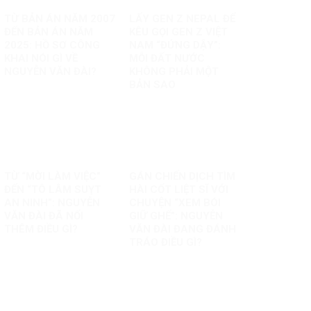
TỪ BẢN ÁN NĂM 2007
LẤY GEN Z NEPAL ĐỂ
ĐẾN BẢN ÁN NĂM
KÊU GỌI GEN Z VIỆT
2025: HỒ SƠ CÔNG
NAM “ĐỨNG DẬY”:
KHAI NÓI GÌ VỀ
MỖI ĐẤT NƯỚC
NGUYỄN VĂN ĐÀI?
KHÔNG PHẢI MỘT
BẢN SAO
TỪ “MỜI LÀM VIỆC”
GÁN CHIẾN DỊCH TÌM
ĐẾN “TÔ LÂM SUỴT
HÀI CỐT LIỆT SĨ VỚI
AN NINH”: NGUYỄN
CHUYỆN “XEM BÓI
VĂN ĐÀI ĐÃ NỐI
GIỮ GHẾ”: NGUYỄN
THÊM ĐIỀU GÌ?
VĂN ĐÀI ĐANG ĐÁNH
TRÁO ĐIỀU GÌ?