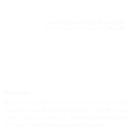
Thành công của Đại hội XIII của Đảng
và Cuộc bầu cử Quốc hội Kỳ 1 Hệ quả
tất yếu của việc kiên định, vận dụng
sáng tạo chủ nghĩa Mác-Lênin, tư
tưởng Hồ Chí Minh
Nhân Quyền
Nhân Quyền Việt Nam là trang tin tức tổng hợp 24h từ nhiều
nguồn khác nhau. Mục đích nhằm Chia Sẽ & Cập Nhật những
thông tin hữu ích cho bạn đọc. Website cũng đang trong quá
trình chạy thử nghiệm & chờ xin giấy phép hoạt động.