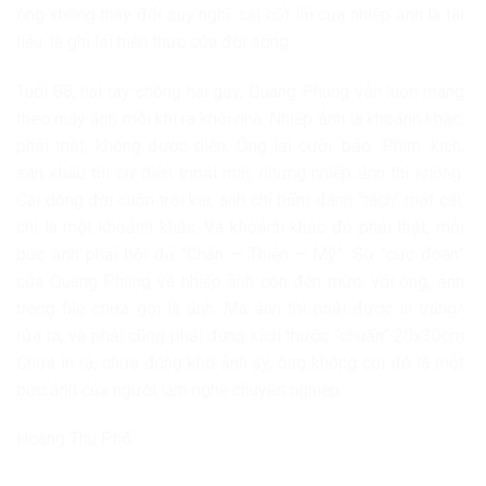
ông không thay đổi suy nghĩ: cái cốt lõi của nhiếp ảnh là tài
liệu, là ghi lại hiện thực của đời sống.
Tuổi 88, hai tay chống hai gậy, Quang Phùng vẫn luôn mang
theo máy ảnh mỗi khi ra khỏi nhà. Nhiếp ảnh là khoảnh khắc,
phải thật, không được diễn. Ông lại cười, bảo: Phim, kịch,
sân khấu thì cứ diễn thoải mái, nhưng nhiếp ảnh thì không.
Cái dòng đời cuộn trôi kia, anh chỉ bấm đánh “tách” một cái,
chỉ là một khoảnh khắc. Và khoảnh khắc đó phải thật, mỗi
bức ảnh phải hội đủ “Chân – Thiện – Mỹ”. Sự “cực đoan”
của Quang Phùng về nhiếp ảnh còn đến mức, với ông, ảnh
trong file chưa gọi là ảnh. Mà ảnh thì phải được in tráng/
rửa ra; và phải cũng phải đúng kích thước “chuẩn” 20x30cm
Chưa in ra, chưa đúng khổ ảnh ấy, ông không coi đó là một
bức ảnh của người làm nghề chuyên nghiệp.
Hoàng Thu Phố