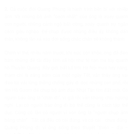
2.
Cả cuộc đời Quang Phùng là hành trình bền bỉ với nhiếp
ảnh. Và những bộ ảnh “oách nhất” của ông là xoay quanh
con người, những cảnh ngộ bất công, xoáy quanh sự ngăn
cách giàu nghèo. Để chụp được những điều ấy, không dấn
thân, không lăn xả vào đời sống chắc chắn sẽ không thành.
Chính vì thế, nhiều năm trước, khi sức còn khỏe, ông đã đeo
bám những đề tài đầy tính xã hội như tệ nạn ma túy quanh
hồ Thuyền Quang. Bây giờ, bất kể trời Hà Nội mưa hay nắng,
thậm chí là sáng sớm của một ngày Tết, vẫn thấy ông vai
đeo túi vải lững thững chống gậy đi dọc những con phố, rồi
lên Hồ Gươm để chụp bộ ảnh đào Nhật Tân tìm đất mới. Có
người bảo ông là “chân đi”, vì già rồi vẫn không chịu ngừng
nghỉ. Lại có người bảo ông đi bộ thế cũng là cách tập thể
dục. Cũng có lần có người ví von ông là “người chụp ảnh
bằng chân”… Tất cả đều có cái đúng, và có cái… chưa đúng.
Quang Phùng đi, vì ông sống theo thuyết “thiên – địa –