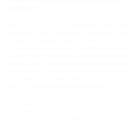
vẫn cố mà đi.
1.
Suốt bao năm nay Quang Phùng vẫn sống trong một căn
phòng nhỏ, ở trong xóm Hạ Hồi (Hà Nội). Căn phòng chỉ hơn
chục mét vuông, vừa là chỗ làm việc, tiếp khách vừa là nơi
bảo quản, lưu trữ hàng ngàn tấm phim, ảnh mà ông đã chụp
suốt hơn nửa thế kỷ qua. Đây cũng chính là chỗ ông có thể
ngả lưng mỗi khi thấm mệt. Trước còn khỏe, ông tầng dưới,
bà tầng trên. Nay cả hai đều già yếu, mỗi người một giường
kê ngay dưới tầng 1, để tiện trông nom nhau, nên không gian
đã chật càng chật hơn. Nhưng điều ấy không hề gì, vì với
ông, chỉ cần một khoảnh đủ để ngả lưng là được.
Khai mạc triển lãm “Quốc kỳ, Quốc ca, Quốc huy: Biểu
tượng tự hào dân tộc Việt Nam”
Bàn về văn học nghệ thuật miền Nam trước 1975
Sự trở lại của những nhà văn nữ vang bóng