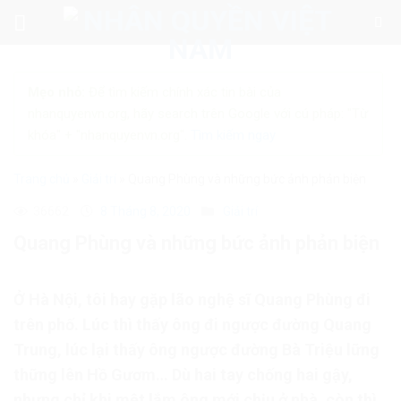
Skip
to
content
Mẹo nhỏ:
Để tìm kiếm chính xác tin bài của
nhanquyenvn.org, hãy search trên Google với cú pháp: "Từ
khóa" + "nhanquyenvn.org".
Tìm kiếm ngay
Trang chủ
»
Giải trí
»
Quang Phùng và những bức ảnh phản biện
36662
8 Tháng 8, 2020
Giải trí
Quang Phùng và những bức ảnh phản biện
Ở Hà Nội, tôi hay gặp lão nghệ sĩ Quang Phùng đi
trên phố. Lúc thì thấy ông đi ngược đường Quang
Trung, lúc lại thấy ông ngược đường Bà Triệu lững
thững lên Hồ Gươm… Dù hai tay chống hai gậy,
nhưng chỉ khi mệt lắm ông mới chịu ở nhà, còn thì