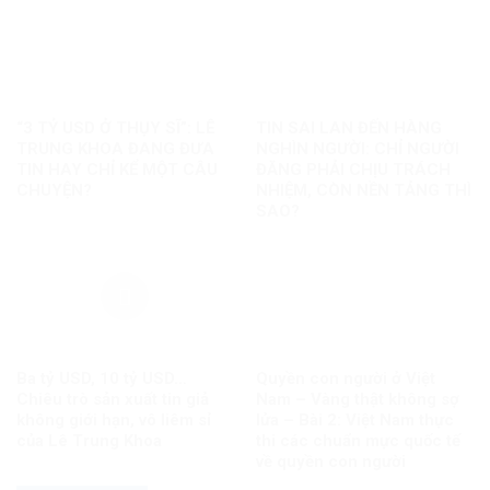
“3 TỶ USD Ở THỤY SĨ”: LÊ
TIN SAI LAN ĐẾN HÀNG
TRUNG KHOA ĐANG ĐƯA
NGHÌN NGƯỜI: CHỈ NGƯỜI
TIN HAY CHỈ KỂ MỘT CÂU
ĐĂNG PHẢI CHỊU TRÁCH
CHUYỆN?
NHIỆM, CÒN NỀN TẢNG THÌ
SAO?
Ba tỷ USD, 10 tỷ USD…
Quyền con người ở Việt
Chiêu trò sản xuất tin giả
Nam – Vàng thật không sợ
không giới hạn, vô liêm sỉ
lửa – Bài 2: Việt Nam thực
của Lê Trung Khoa
thi các chuẩn mực quốc tế
về quyền con người