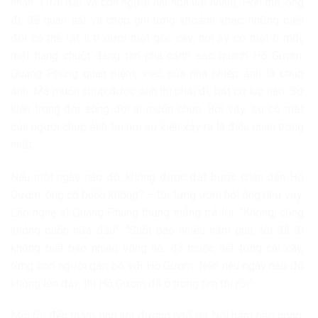
nhân” (Trời đất và con người hài hòa với nhau). Hơn thế, ông
đi, để quan sát và chớp ghi từng khoảnh khắc, những biến
đổi có thể rất li ti dưới một gốc cây, nơi ấy có một ổ mối,
một hang chuột đang tàn phá cảnh sắc quanh Hồ Gươm.
Quang Phùng quan niệm, việc của nhà nhiếp ảnh là chụp
ảnh. Mà muốn chụp được ảnh thì phải đi, bất cứ lúc nào. Sự
kiện trong đời sống đợi ai muốn chụp. Bởi vậy, sự có mặt
của người chụp ảnh tại nơi sự kiện xảy ra là điều quan trọng
nhất.
Nếu một ngày nào đó, không được đặt bước chân đến Hồ
Gươm, ông có buồn không? – tôi từng ướm hỏi ông như vậy.
Lão nghệ sĩ Quang Phùng thủng thẳng trả lời: “Không, cũng
không buồn nữa đâu”. “Suốt bao nhiêu năm qua, tôi đã đi
không biết bao nhiêu vòng hồ, đã thuộc hết từng cái cây,
từng con người gắn bó với Hồ Gươm. Nên nếu ngày nào đó
không lên đây, thì Hồ Gươm đã ở trong tim tôi rồi”.
Mới rồi đến thăm ông khi đường phố Hà Nội hầm hập nóng.