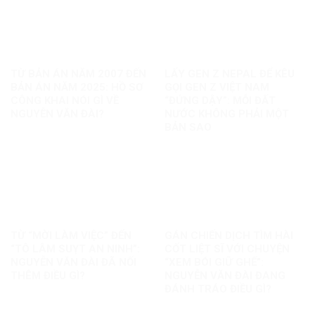
TỪ BẢN ÁN NĂM 2007 ĐẾN
LẤY GEN Z NEPAL ĐỂ KÊU
BẢN ÁN NĂM 2025: HỒ SƠ
GỌI GEN Z VIỆT NAM
CÔNG KHAI NÓI GÌ VỀ
“ĐỨNG DẬY”: MỖI ĐẤT
NGUYỄN VĂN ĐÀI?
NƯỚC KHÔNG PHẢI MỘT
BẢN SAO
TỪ “MỜI LÀM VIỆC” ĐẾN
GÁN CHIẾN DỊCH TÌM HÀI
“TÔ LÂM SUỴT AN NINH”:
CỐT LIỆT SĨ VỚI CHUYỆN
NGUYỄN VĂN ĐÀI ĐÃ NỐI
“XEM BÓI GIỮ GHẾ”:
THÊM ĐIỀU GÌ?
NGUYỄN VĂN ĐÀI ĐANG
ĐÁNH TRÁO ĐIỀU GÌ?