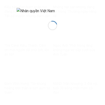
Kiều bào Việt Nam khắp nơi
Những hạt sạn không đáng
đang nô nức đón không khí
có trong ‘Thương ngày nắng
Tết cổ truyền nhưng đám dân
về’
chủ cuội vẫn đang chạy ăn
từng bữa
‘Trà Cave’ Kiều Thanh: Cảm
Ngọc Anh ‘Phố trong làng’
ơn mọi người đã chửi bới, lên
không ngại vợ sắp cưới của
án tôi!
Anh Tuấn
Đàm Vĩnh Hưng: ‘Tôi khủng
NSND Trần Nhượng: 3 đời vợ,
hoảng tinh thần vì lùm xùm từ
tuổi 70 sống một mình cô
thiện’
độc