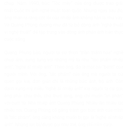
chụp. Năm 1990, bức “Tóc mây” của ông được trao giải
nhất Cuộc thi ảnh nghệ thuật toàn quốc. Nhưng ngay sau đó,
ông nhận ra rằng cốt lõi của nhiếp ảnh không hẳn là như vậy.
Và Quang Phùng dường như đã từ bỏ dòng ảnh “nghệ thuật
vị nghệ thuật” để tập trung vào dòng ảnh phản ánh hiện thực
cuộc sống.
Quang Phùng bảo, người ta cứ thích “thần thánh hóa” nghề
chụp ảnh, xưng tụng với những mỹ từ như “tác phẩm nhiếp
ảnh”, “nghệ sĩ nhiếp ảnh”. Theo ông, đó là một cái “bệnh” của
người mình. Với ông, “tác phẩm” của ông mà người ta cứ
quen gọi kia, đơn giản chỉ là những bức ảnh, bộ ảnh. Còn
danh xưng mỹ miều “nghệ sĩ nhiếp ảnh” kia người ta cứ gọi,
ông phải chịu thôi, chứ thực lòng, ông chỉ muốn “an phận”
với cụm từ: Nhà nhiếp ảnh Quang Phùng. Nhiều lần nhiều lúc
nhiều nơi, Quang Phùng cố gắng tránh gọi bức ảnh của mình
là “tác phẩm”, ông cũng không muốn bị gọi là “nghệ sĩ nhiếp
ảnh”. Những lúc bị/được gọi như thế, ông chỉ mỉm cười.