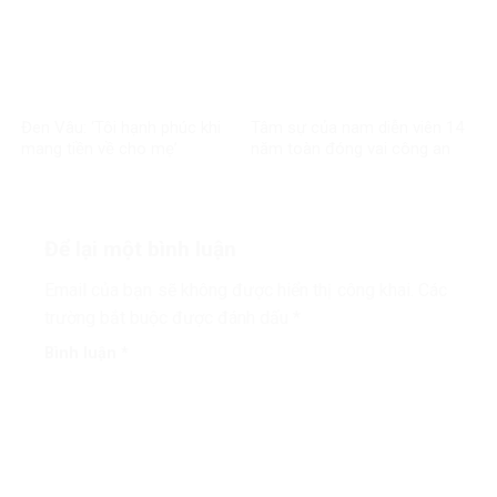
Đen Vâu: ‘Tôi hạnh phúc khi
Tâm sự của nam diễn viên 14
mang tiền về cho mẹ’
năm toàn đóng vai công an
Để lại một bình luận
Email của bạn sẽ không được hiển thị công khai.
Các
trường bắt buộc được đánh dấu
*
Bình luận
*