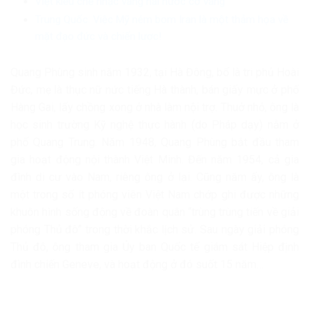
Việt kiều chế nhạc vàng hài hước cờ vàng
Trung Quốc: Việc Mỹ ném bom Iran là một thảm họa về
mặt đạo đức và chiến lược!
Quang Phùng sinh năm 1932, tại Hà Đông, bố là tri phủ Hoài
Đức, mẹ là thục nữ nức tiếng Hà thành, bán giấy mực ở phố
Hàng Gai, lấy chồng xong ở nhà làm nội trợ. Thuở nhỏ, ông là
học sinh trường Kỹ nghệ thực hành (do Pháp dạy) nằm ở
phố Quang Trung. Năm 1948, Quang Phùng bắt đầu tham
gia hoạt động nội thành Việt Minh. Đến năm 1954, cả gia
đình di cư vào Nam, riêng ông ở lại. Cũng năm ấy, ông là
một trong số ít phóng viên Việt Nam chớp ghi được những
khuôn hình sống động về đoàn quân “trùng trùng tiến về giải
phóng Thủ đô” trong thời khắc lịch sử. Sau ngày giải phóng
Thủ đô, ông tham gia Ủy ban Quốc tế giám sát Hiệp định
đình chiến Geneve, và hoạt động ở đó suốt 15 năm…