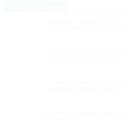
NGHIÊN CỨU CHÍNH TRỊ
VIỆT NAM TỰ TIN ỨNG CỬ THÀNH
VIÊN HỘI ĐỒNG NHÂN QUYỀN LIÊN
HỢP QUỐC KỲ 1: CÔNG CUỘC ĐỔI
MỚI – NỀN TẢNG BẢO ĐẢM QUYỀN
CON NGƯỜI
Việt Nam cần dứt khoát trong việc lựa
chọn mô hình “kiến tạo phát triển”
Từ HRW đến BPSOS:thủ đoạn bôi nhọ
nhân quyền Việt Nam dưới vỏ bọc
khách quan
Các tổ chức tôn giáo quốc tế đã làm
được những gì?