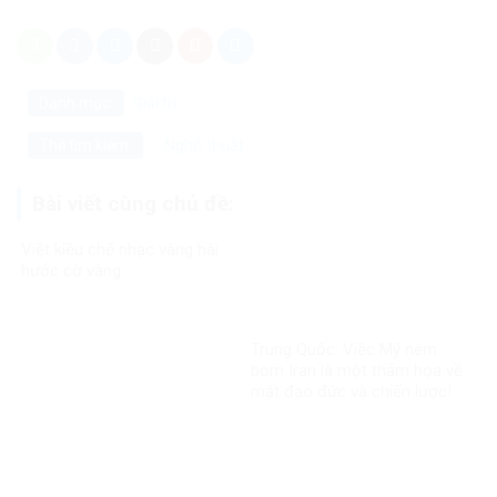
Danh mục:
Giải trí
Nghệ thuật
Thẻ tìm kiếm:
Bài viết cùng chủ đề:
Việt kiều chế nhạc vàng hài
hước cờ vàng
Trung Quốc: Việc Mỹ ném
bom Iran là một thảm họa về
mặt đạo đức và chiến lược!