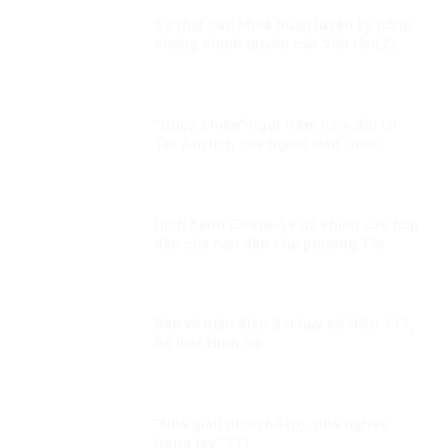
Sự thật các khoá huấn luyện kỹ năng
chống chính quyền của Việt tân(2):
thủ đoạn tuyển chọn người thông qua
huấn luyện!
“Cuộc chiến” ngót trăm năm đòi lại
Tết Âm lịch của người Hàn Quốc
Dịch bệnh CoVid-19 đã khiến sức hấp
dẫn của nền dân chủ phương Tây
ngày càng giảm
Bàn về luận điệu đòi hủy bỏ Điều 117,
Bộ luật Hình sự
“Nhà giàu nhận hỗ trợ, nhà nghèo
trắng tay” ???