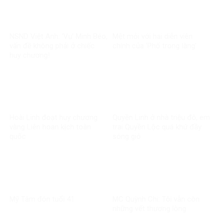
NSND Việt Anh: ‘Vụ’ Minh Béo,
Mệt mỏi với hai diễn viên
vấn đề không phải ở chiếc
chính của ‘Phố trong làng’
huy chương!
Hoài Linh đoạt huy chương
Quyền Linh ở nhà triệu đô, em
vàng Liên hoan kịch toàn
trai Quyền Lộc quá khứ đầy
quốc
sóng gió
Mỹ Tâm đón tuổi 41
MC Quỳnh Chi: Tôi vẫn còn
những vết thương lòng