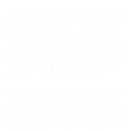
Lão nghệ sĩ Quang Phùng lại mủm mỉm cười và bảo, đã
theo nhiếp ảnh thì phải theo tới tận cùng. Đã chụp cái gì
phải chụp chi tiết. Như thế, anh mới có thể để lại cho thế hệ
sau, cho vài ba chục năm nữa. Khi ấy, thế hệ sau sẽ có cái
nhìn khách quan về việc chúng ta đã ứng xử với thiên nhiên,
với cây xanh Hà Nội… “Tôi luôn mong Hà Nội tốt đẹp hơn, vì
thế tôi thường chụp cái xấu, cái chưa đẹp, cái không ổn
định… Tôi quan niệm, nhiếp ảnh phải đóng góp một tiếng nói
mang tính phản biện xã hội, để cuộc sống này ngày một
hoàn thiện hơn”- nhà nhiếp ảnh Quang Phùng nói.
3.
Nhiếp ảnh, với Quang Phùng, là công việc. Một công việc
ông yêu thích, đam mê và dấn thân. Công việc đó, giúp ông
ghi chép, phản ảnh được sự biến đổi của đời sống xã hội.
Ông cũng muốn dùng nhiếp ảnh để nói lên tiếng nói phản
biện. Suốt hơn nửa thế kỷ cầm máy, Quang Phùng có thể
thay đổi nhiều phương tiện chụp ảnh, nhưng có một điều