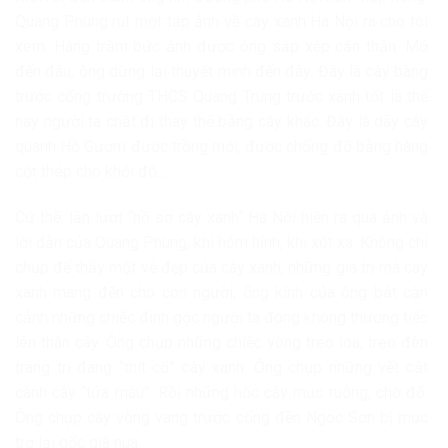
Quang Phùng rút một tập ảnh về cây xanh Hà Nội ra cho tôi
xem. Hàng trăm bức ảnh được ông sắp xếp cẩn thận. Mở
đến đâu, ông dừng lại thuyết minh đến đây. Đây là cây bàng
trước cổng trường THCS Quang Trung trước xanh tốt là thế
nay người ta chặt đi thay thế bằng cây khác. Đây là dãy cây
quanh Hồ Gươm được trồng mới, được chống đỡ bằng hàng
cột thép cho khỏi đổ…
Cứ thế, lần lượt “hồ sơ cây xanh” Hà Nội hiện ra qua ảnh và
lời dẫn của Quang Phùng, khi hóm hỉnh, khi xót xa. Không chỉ
chụp để thấy một vẻ đẹp của cây xanh, những giá trị mà cây
xanh mang đến cho con người, ống kính của ông bắt cận
cảnh những chiếc đinh gộc người ta đóng không thương tiếc
lên thân cây. Ông chụp những chiếc vòng treo loa, treo đèn
trang trí đang “thít cổ” cây xanh. Ông chụp những vết cắt
cành cây “tứa máu”. Rồi những hốc cây mục ruỗng, chờ đổ.
Ông chụp cây vông vang trước cổng đền Ngọc Sơn bị mục
trơ lại gốc già nua…