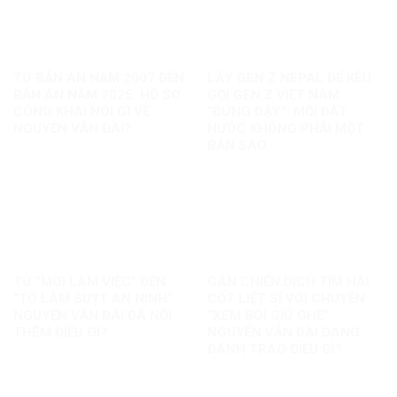
TỪ BẢN ÁN NĂM 2007 ĐẾN
LẤY GEN Z NEPAL ĐỂ KÊU
BẢN ÁN NĂM 2025: HỒ SƠ
GỌI GEN Z VIỆT NAM
CÔNG KHAI NÓI GÌ VỀ
“ĐỨNG DẬY”: MỖI ĐẤT
NGUYỄN VĂN ĐÀI?
NƯỚC KHÔNG PHẢI MỘT
BẢN SAO
TỪ “MỜI LÀM VIỆC” ĐẾN
GÁN CHIẾN DỊCH TÌM HÀI
“TÔ LÂM SUỴT AN NINH”:
CỐT LIỆT SĨ VỚI CHUYỆN
NGUYỄN VĂN ĐÀI ĐÃ NỐI
“XEM BÓI GIỮ GHẾ”:
THÊM ĐIỀU GÌ?
NGUYỄN VĂN ĐÀI ĐANG
ĐÁNH TRÁO ĐIỀU GÌ?