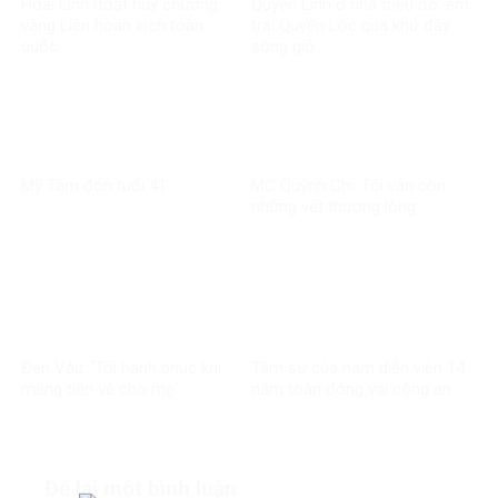
Hoài Linh đoạt huy chương
Quyền Linh ở nhà triệu đô, em
vàng Liên hoan kịch toàn
trai Quyền Lộc quá khứ đầy
quốc
sóng gió
Mỹ Tâm đón tuổi 41
MC Quỳnh Chi: Tôi vẫn còn
những vết thương lòng
Đen Vâu: ‘Tôi hạnh phúc khi
Tâm sự của nam diễn viên 14
mang tiền về cho mẹ’
năm toàn đóng vai công an
Để lại một bình luận