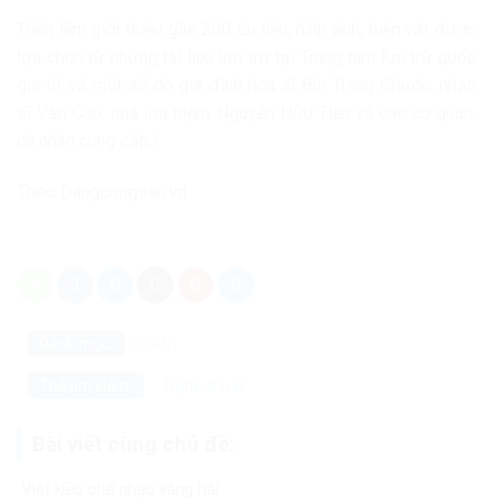
Triển lãm giới thiệu gần 200 tài liệu, hình ảnh, hiện vật được
lựa chọn từ những tài liệu lưu trữ tại Trung tâm lưu trữ quốc
gia III và một số do gia đình họa sĩ Bùi Trang Chước, nhạc
sĩ Văn Cao, nhà lưu niệm Nguyễn Hữu Tiến và các cơ quan,
cá nhân cung cấp./.
Theo Dangcongsan.vn
Danh mục:
Giải trí
Nghệ thuật
Thẻ tìm kiếm:
Bài viết cùng chủ đề:
Việt kiều chế nhạc vàng hài