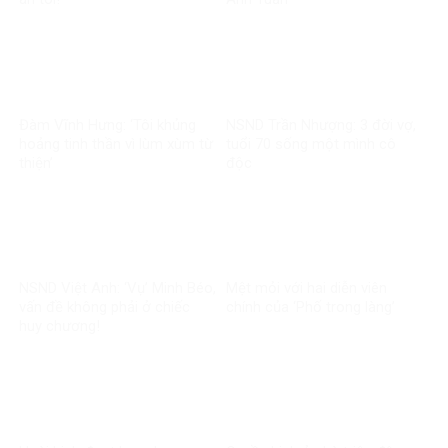
Đàm Vĩnh Hưng: ‘Tôi khủng
NSND Trần Nhượng: 3 đời vợ,
hoảng tinh thần vì lùm xùm từ
tuổi 70 sống một mình cô
thiện’
độc
NSND Việt Anh: ‘Vụ’ Minh Béo,
Mệt mỏi với hai diễn viên
vấn đề không phải ở chiếc
chính của ‘Phố trong làng’
huy chương!