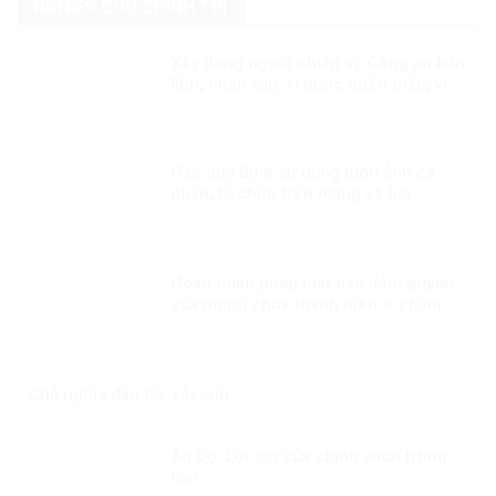
NGHIÊN CỨU CHÍNH TRỊ
Xây dựng người chiến sỹ Công an bản
lĩnh, nhân văn, vì nước quên thân, vì
dân phục vụ
Cần quy định sử dụng hình ảnh cá
nhân, tổ chức trên mạng xã hội
Hoàn thiện pháp luật bảo đảm quyền
của người chưa thành niên vi phạm
pháp luật
Chủ nghĩa dân tộc vắc-xin
Ấn Độ: Lợi ích của chính sách trung
lập!