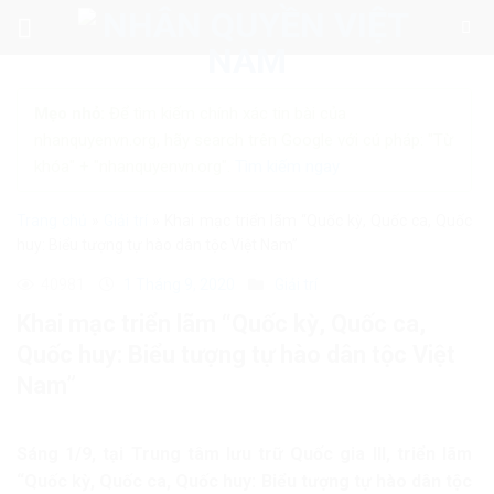
Skip
to
content
Mẹo nhỏ:
Để tìm kiếm chính xác tin bài của
nhanquyenvn.org, hãy search trên Google với cú pháp: "Từ
khóa" + "nhanquyenvn.org".
Tìm kiếm ngay
Trang chủ
»
Giải trí
»
Khai mạc triển lãm “Quốc kỳ, Quốc ca, Quốc
huy: Biểu tượng tự hào dân tộc Việt Nam”
40981
1 Tháng 9, 2020
Giải trí
Khai mạc triển lãm “Quốc kỳ, Quốc ca,
Quốc huy: Biểu tượng tự hào dân tộc Việt
Nam”
Sáng 1/9, tại Trung tâm lưu trữ Quốc gia III, triển lãm
“Quốc kỳ, Quốc ca, Quốc huy: Biểu tượng tự hào dân tộc