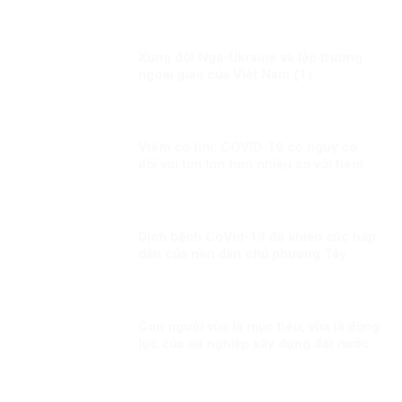
Xung đột Nga-Ukraine và lập trường
ngoại giao của Việt Nam (1)
Viêm cơ tim: COVID-19 có nguy cơ
đối với tim lớn hơn nhiều so với tiêm
chủng!
Dịch bệnh CoVid-19 đã khiến sức hấp
dẫn của nền dân chủ phương Tây
ngày càng giảm
Con người vừa là mục tiêu, vừa là động
lực của sự nghiệp xây dựng đất nước