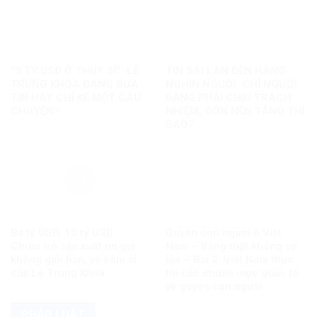
“3 TỶ USD Ở THỤY SĨ”: LÊ
TIN SAI LAN ĐẾN HÀNG
TRUNG KHOA ĐANG ĐƯA
NGHÌN NGƯỜI: CHỈ NGƯỜI
TIN HAY CHỈ KỂ MỘT CÂU
ĐĂNG PHẢI CHỊU TRÁCH
CHUYỆN?
NHIỆM, CÒN NỀN TẢNG THÌ
SAO?
Ba tỷ USD, 10 tỷ USD…
Quyền con người ở Việt
Chiêu trò sản xuất tin giả
Nam – Vàng thật không sợ
không giới hạn, vô liêm sỉ
lửa – Bài 2: Việt Nam thực
của Lê Trung Khoa
thi các chuẩn mực quốc tế
về quyền con người
PHÁP LUẬT