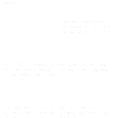
hước cờ vàng
Trung Quốc: Việc Mỹ ném
bom Iran là một thảm họa về
mặt đạo đức và chiến lược!
Kiều bào Việt Nam khắp nơi
Những hạt sạn không đáng
đang nô nức đón không khí
có trong ‘Thương ngày nắng
Tết cổ truyền nhưng đám dân
về’
chủ cuội vẫn đang chạy ăn
từng bữa
‘Trà Cave’ Kiều Thanh: Cảm
Ngọc Anh ‘Phố trong làng’
ơn mọi người đã chửi bới, lên
không ngại vợ sắp cưới của
án tôi!
Anh Tuấn