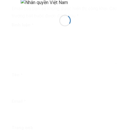
Email của bạn sẽ không được hiển thị công khai.
Các
trường bắt buộc được đánh dấu
*
Bình luận
*
Tên
*
Email
*
Trang web