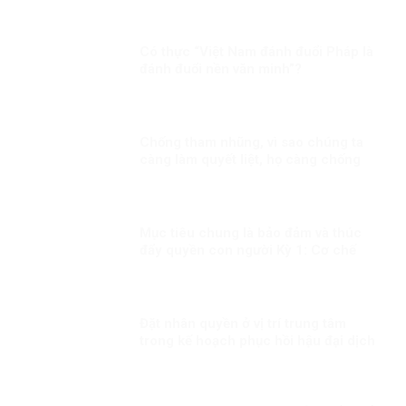
Có thực “Việt Nam đánh đuổi Pháp là
đánh đuổi nền văn minh”?
Chống tham nhũng, vì sao chúng ta
càng làm quyết liệt, họ càng chống
phá?
Mục tiêu chung là bảo đảm và thúc
đẩy quyền con người Kỳ 1: Cơ chế
quan trọng thúc đẩy và bảo vệ quyền
con người
Đặt nhân quyền ở vị trí trung tâm
trong kế hoạch phục hồi hậu đại dịch