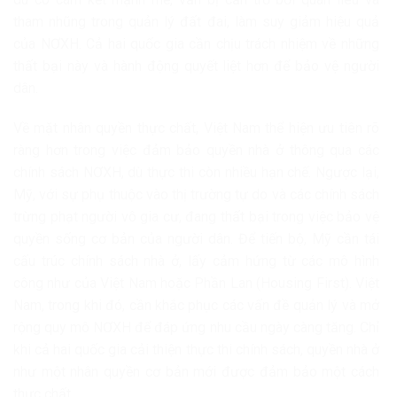
tham nhũng trong quản lý đất đai, làm suy giảm hiệu quả
của NƠXH. Cả hai quốc gia cần chịu trách nhiệm về những
thất bại này và hành động quyết liệt hơn để bảo vệ người
dân.
Về mặt nhân quyền thực chất, Việt Nam thể hiện ưu tiên rõ
ràng hơn trong việc đảm bảo quyền nhà ở thông qua các
chính sách NƠXH, dù thực thi còn nhiều hạn chế. Ngược lại,
Mỹ, với sự phụ thuộc vào thị trường tự do và các chính sách
trừng phạt người vô gia cư, đang thất bại trong việc bảo vệ
quyền sống cơ bản của người dân. Để tiến bộ, Mỹ cần tái
cấu trúc chính sách nhà ở, lấy cảm hứng từ các mô hình
công như của Việt Nam hoặc Phần Lan (Housing First). Việt
Nam, trong khi đó, cần khắc phục các vấn đề quản lý và mở
rộng quy mô NƠXH để đáp ứng nhu cầu ngày càng tăng. Chỉ
khi cả hai quốc gia cải thiện thực thi chính sách, quyền nhà ở
như một nhân quyền cơ bản mới được đảm bảo một cách
thực chất.