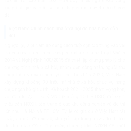
Tòa án Tối cao năm 2024—đã đẩy nhiều người vào vòng
xoáy bắt giữ và mất tài sản, thay vì giải quyết gốc rễ vấn
đề.
Việt Nam: Chính sách nhà ở xã hội do nhà nước dẫn
dắt
Ngược lại, Việt Nam áp dụng cách tiếp cận tập trung vào vai
trò của nhà nước trong cung cấp nhà ở giá rẻ.
Luật Nhà ở
2014
và
Nghị định 100/2015
đã thiết lập khung pháp lý cho
chương trình nhà ở xã hội, nhắm đến công nhân, người thu
nhập thấp và các nhóm yếu thế. Từ 2015-2020, Việt Nam
xây dựng khoảng 30 triệu m² nhà ở xã hội, phục vụ hàng
chục ngàn hộ gia đình. Kế hoạch 2021-2025 tham vọng hơn,
với đầu tư 2,5 triệu tỷ VND (khoảng 100 tỷ USD) để xây 1
triệu căn NƠXH, tập trung ở các khu công nghiệp và đô thị
lớn như Hà Nội và TP.HCM. Tỷ lệ vô gia cư ở Việt Nam rất
thấp, dưới 0,5% dân số, chủ yếu tập trung ở các đô thị lớn
do di cư lao động. Tuy nhiên, chương trình NƠXH đối mặt