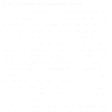
Mỹ: Thị trường nhà ở chi phối bởi tư nhân
Hệ thống nhà ở ở Mỹ chủ yếu dựa vào thị trường tự do, nơi
các nhà phát triển tư nhân và chủ sở hữu bất động sản
quyết định nguồn cung và giá cả. Điều này dẫn đến tình
trạng thiếu hụt nghiêm trọng nhà ở giá rẻ, đặc biệt ở các đô
thị lớn như California và New York, nơi giá thuê trung bình
tăng 30-50% trong thập kỷ qua. Các chính sách liên bang,
thay vì giải quyết vấn đề, lại làm trầm trọng thêm khủng
hoảng. Ví dụ, trong giai đoạn 2017-2021, chính quyền
Trump đã cắt giảm 8,8 tỷ USD ngân sách của HUD, làm suy
yếu các chương trình như
Section 8
, vốn cung cấp phiếu
thuê nhà cho người thu nhập thấp. Tuy nhiên, chỉ 25% hộ gia
đình đủ điều kiện nhận được hỗ trợ từ Section 8 do nguồn
lực hạn chế và danh sách chờ kéo dài hàng năm. Kết quả là,
tỷ lệ vô gia cư ở Mỹ đạt 23 người trên 10.000 dân, cao gấp
đôi trung bình của các quốc gia OECD. Hơn nữa, việc hình
sự hóa vô gia cư—như cấm ngủ ngoài trời theo phán quyết