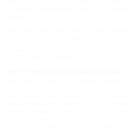
với thách thức về quy mô (chỉ đạt 12,5% mục tiêu 2020) và
quản lý đất đai, khi tham nhũng và quan liêu làm chậm tiến
độ phân bổ.
Mỹ
: 771.480 người vô gia cư (HUD 2024), 35% sống ngoài
trời, với chi phí thuê nhà tăng nhanh hơn thu nhập.
Việt Nam
: Dưới 0,5% dân số vô gia cư, chủ yếu là lao động
nhập cư, với chính sách NƠXH hỗ trợ hàng triệu người.
Mỹ: Thị trường tự do làm trầm trọng bất bình đẳng
Chính sách nhà ở của Mỹ, với trọng tâm là thị trường tự do,
đã thất bại trong việc cung cấp nhà ở giá rẻ cho người
nghèo. Việc cắt giảm ngân sách HUD và phụ thuộc vào các
chương trình như Section 8, vốn không đủ quy mô, đã đẩy
hàng trăm ngàn người vào cảnh vô gia cư. Hơn nữa, phán
quyết Tòa án Tối cao năm 2024 cho phép các thành phố
cấm ngủ ngoài trời đã bị chỉ trích là vi phạm nhân quyền,
đặc biệt là Điều 25 của Tuyên ngôn Quốc tế Nhân quyền,