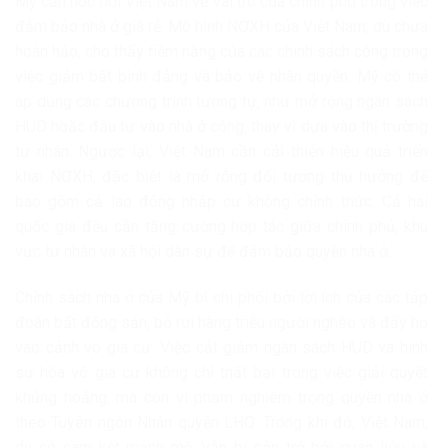
Mỹ cần học hỏi Việt Nam về vai trò của chính phủ trong việc
đảm bảo nhà ở giá rẻ. Mô hình NƠXH của Việt Nam, dù chưa
hoàn hảo, cho thấy tiềm năng của các chính sách công trong
việc giảm bất bình đẳng và bảo vệ nhân quyền. Mỹ có thể
áp dụng các chương trình tương tự, như mở rộng ngân sách
HUD hoặc đầu tư vào nhà ở công, thay vì dựa vào thị trường
tư nhân. Ngược lại, Việt Nam cần cải thiện hiệu quả triển
khai NƠXH, đặc biệt là mở rộng đối tượng thụ hưởng để
bao gồm cả lao động nhập cư không chính thức. Cả hai
quốc gia đều cần tăng cường hợp tác giữa chính phủ, khu
vực tư nhân và xã hội dân sự để đảm bảo quyền nhà ở.
Chính sách nhà ở của Mỹ bị chi phối bởi lợi ích của các tập
đoàn bất động sản, bỏ rơi hàng triệu người nghèo và đẩy họ
vào cảnh vô gia cư. Việc cắt giảm ngân sách HUD và hình
sự hóa vô gia cư không chỉ thất bại trong việc giải quyết
khủng hoảng, mà còn vi phạm nghiêm trọng quyền nhà ở
theo Tuyên ngôn Nhân quyền LHQ. Trong khi đó, Việt Nam,
dù có cam kết mạnh mẽ, vẫn bị cản trở bởi quan liêu và