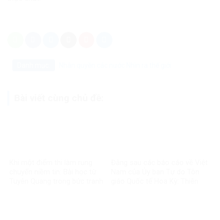
Danh mục:
Nhân quyền các nước
Nhìn ra thế giới
Bài viết cùng chủ đề:
Khi một điểm thi làm rung
Đằng sau các báo cáo về Việt
chuyển niềm tin: Bài học từ
Nam của Ủy ban Tự do Tôn
Tuyên Quang trong bức tranh
giáo Quốc tế Hoa Kỳ: Thiên
toàn cầu về liêm chính học
kiến và tiêu chuẩn kép
thuật