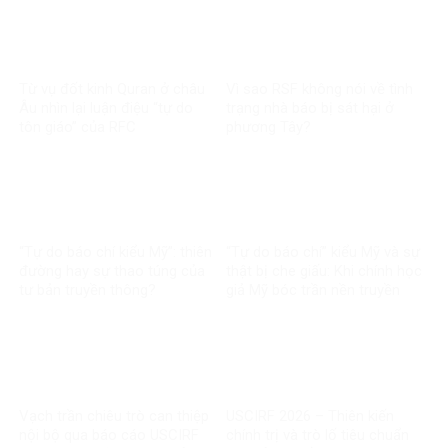
Từ vụ đốt kinh Quran ở châu
Vì sao RSF không nói về tình
Âu nhìn lại luận điệu “tự do
trạng nhà báo bị sát hại ở
tôn giáo” của RFC
phương Tây?
“Tự do báo chí kiểu Mỹ”: thiên
“Tự do báo chí” kiểu Mỹ và sự
đường hay sự thao túng của
thật bị che giấu: Khi chính học
tư bản truyền thông?
giả Mỹ bóc trần nền truyền
thông bị tài phiệt thao túng
Vạch trần chiêu trò can thiệp
USCIRF 2026 – Thiên kiến
nội bộ qua báo cáo USCIRF
chính trị và trò lố tiêu chuẩn