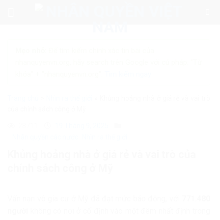
Skip
to
content
Mẹo nhỏ:
Để tìm kiếm chính xác tin bài của
nhanquyenvn.org, hãy search trên Google với cú pháp: "Từ
khóa" + "nhanquyenvn.org".
Tìm kiếm ngay
Trang chủ
»
Nhìn ra thế giới
»
Khủng hoảng nhà ở giá rẻ và vai trò
của chính sách công ở Mỹ
28711
19 Tháng 9, 2025
Nhân quyền các nước
Nhìn ra thế giới
Khủng hoảng nhà ở giá rẻ và vai trò của
chính sách công ở Mỹ
Vấn nạn vô gia cư ở Mỹ đã đạt mức báo động, với
771.480
người
không có nơi ở cố định vào một đêm nhất định trong