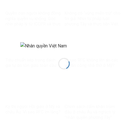
Quyền con người không đồng
Không có “vùng miễn trừ” cho
nghĩa quyền vu khống: Góc
tin giả: Nhìn từ pháp luật
nhìn pháp lý từ ICCPR và thực
phương Tây và thực tiễn Việt
tiễn Việt Nam
Nam
Tiêu chuẩn kép trong đánh
Vì sao RFC không lên án các
giá tự do tôn giáo toàn cầu
vụ tấn công nhà thờ ở Mỹ?
Kỳ thị người Hồi giáo ở Mỹ và
Chính sách cấm khăn trùm
châu Âu: Vì sao RFC im lặng?
đầu ở châu Âu và nghịch lý
“nhân quyền phương Tây”