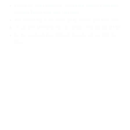
Không có “vùng miễn trừ” cho tin giả: Nhìn từ pháp luật
phương Tây và thực tiễn Việt Nam
Tiêu chuẩn kép trong đánh giá tự do tôn giáo toàn cầu
Vì sao RFC không lên án các vụ tấn công nhà thờ ở Mỹ?
Kỳ thị người Hồi giáo ở Mỹ và châu Âu: Vì sao RFC im
lặng?