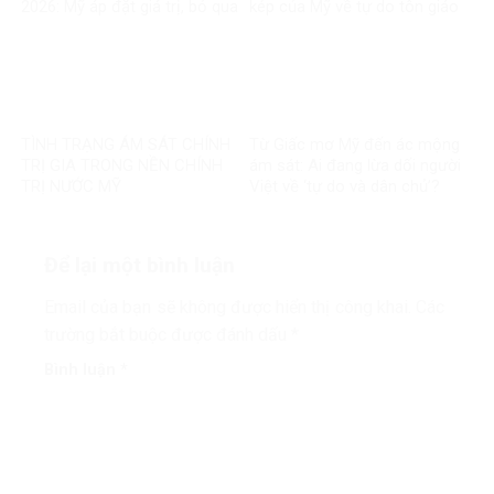
2026: Mỹ áp đặt giá trị, bỏ qua
kép của Mỹ về tự do tôn giáo
thực tế chính mình
TÌNH TRẠNG ÁM SÁT CHÍNH
Từ Giấc mơ Mỹ đến ác mộng
TRỊ GIA TRONG NỀN CHÍNH
ám sát: Ai đang lừa dối người
TRỊ NƯỚC MỸ
Việt về ‘tự do và dân chủ’?
Để lại một bình luận
Email của bạn sẽ không được hiển thị công khai.
Các
trường bắt buộc được đánh dấu
*
Bình luận
*