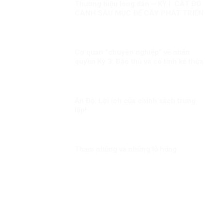
Thương hiệu lòng dân – KỲ I: CẮT BỎ
CÀNH SÂU MỤC ĐỂ CÂY PHÁT TRIỂN
Cơ quan “chuyên nghiệp” về nhân
quyền Kỳ 3: Đặc thù và có tính kế thừa
Ấn Độ: Lợi ích của chính sách trung
lập!
Tham nhũng và những lỗ hổng