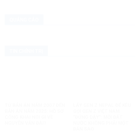
QUẢNG CÁO
TIN CHÍNH TRỊ
TỪ BẢN ÁN NĂM 2007 ĐẾN
LẤY GEN Z NEPAL ĐỂ KÊU
BẢN ÁN NĂM 2025: HỒ SƠ
GỌI GEN Z VIỆT NAM
CÔNG KHAI NÓI GÌ VỀ
“ĐỨNG DẬY”: MỖI ĐẤT
NGUYỄN VĂN ĐÀI?
NƯỚC KHÔNG PHẢI MỘT
BẢN SAO