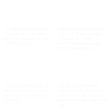
TỪ “MỜI LÀM VIỆC” ĐẾN
GÁN CHIẾN DỊCH TÌM HÀI
“TÔ LÂM SUỴT AN NINH”:
CỐT LIỆT SĨ VỚI CHUYỆN
NGUYỄN VĂN ĐÀI ĐÃ NỐI
“XEM BÓI GIỮ GHẾ”:
THÊM ĐIỀU GÌ?
NGUYỄN VĂN ĐÀI ĐANG
ĐÁNH TRÁO ĐIỀU GÌ?
“3 TỶ USD Ở THỤY SĨ”: LÊ
TIN SAI LAN ĐẾN HÀNG
TRUNG KHOA ĐANG ĐƯA
NGHÌN NGƯỜI: CHỈ NGƯỜI
TIN HAY CHỈ KỂ MỘT CÂU
ĐĂNG PHẢI CHỊU TRÁCH
CHUYỆN?
NHIỆM, CÒN NỀN TẢNG THÌ
SAO?