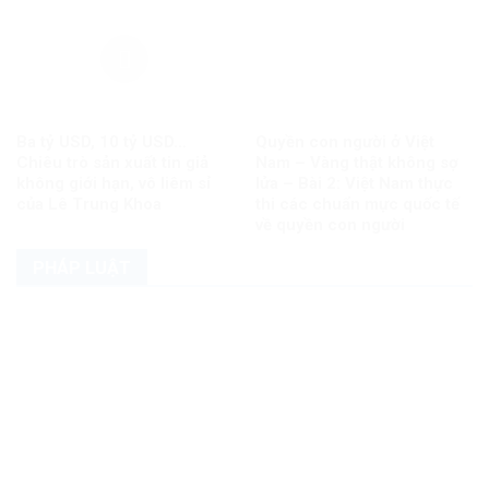
Ba tỷ USD, 10 tỷ USD…
Quyền con người ở Việt
Chiêu trò sản xuất tin giả
Nam – Vàng thật không sợ
không giới hạn, vô liêm sỉ
lửa – Bài 2: Việt Nam thực
của Lê Trung Khoa
thi các chuẩn mực quốc tế
về quyền con người
PHÁP LUẬT