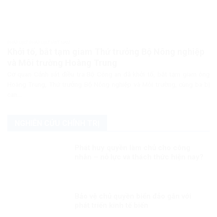
PHÁP LUẬT PHÁP LUẬT VIỆT NAM
Khởi tố, bắt tạm giam Thứ trưởng Bộ Nông nghiệp
và Môi trường Hoàng Trung
Cơ quan Cảnh sát điều tra Bộ Công an đã khởi tố, bắt tạm giam ông
Hoàng Trung, Thứ trưởng Bộ Nông nghiệp và Môi trường, cùng ba bị
can...
NGHIÊN CỨU CHÍNH TRỊ
Phát huy quyền làm chủ cho công
nhân – nỗ lực và thách thức hiện nay?
Bảo vệ chủ quyền biển đảo gắn với
phát triển kinh tế biển