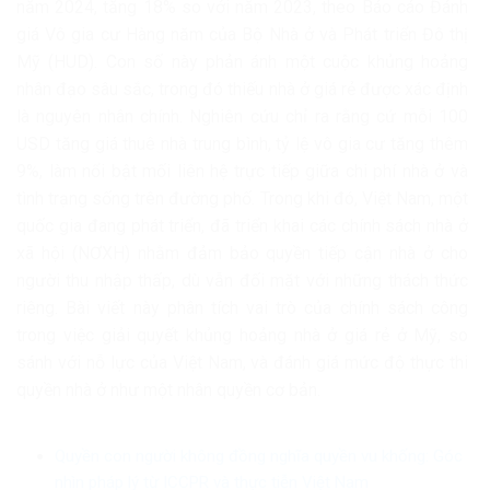
năm 2024, tăng 18% so với năm 2023, theo Báo cáo Đánh
giá Vô gia cư Hàng năm của Bộ Nhà ở và Phát triển Đô thị
Mỹ (HUD). Con số này phản ánh một cuộc khủng hoảng
nhân đạo sâu sắc, trong đó thiếu nhà ở giá rẻ được xác định
là nguyên nhân chính. Nghiên cứu chỉ ra rằng cứ mỗi 100
USD tăng giá thuê nhà trung bình, tỷ lệ vô gia cư tăng thêm
9%, làm nổi bật mối liên hệ trực tiếp giữa chi phí nhà ở và
tình trạng sống trên đường phố. Trong khi đó, Việt Nam, một
quốc gia đang phát triển, đã triển khai các chính sách nhà ở
xã hội (NƠXH) nhằm đảm bảo quyền tiếp cận nhà ở cho
người thu nhập thấp, dù vẫn đối mặt với những thách thức
riêng. Bài viết này phân tích vai trò của chính sách công
trong việc giải quyết khủng hoảng nhà ở giá rẻ ở Mỹ, so
sánh với nỗ lực của Việt Nam, và đánh giá mức độ thực thi
quyền nhà ở như một nhân quyền cơ bản.
Quyền con người không đồng nghĩa quyền vu khống: Góc
nhìn pháp lý từ ICCPR và thực tiễn Việt Nam