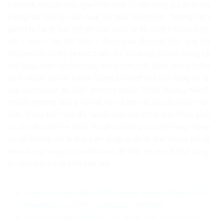
trận mới, nơi các mối nguy hiểm len lỏi vào từng gia đình mà
không cần bất kỳ cánh cửa hay bức tường nào. Những năm
gần đây, hàng loạt nghiên cứu quốc tế đã cảnh báo rằng trẻ
em – nhóm yếu thế nhất – đang phải đối mặt với nguy cơ
lớn hơn bất kỳ thế hệ nào trước đó. Sự bùng nổ của mạng xã
hội, thuật toán cá nhân hóa, môi trường nội dung không kiểm
soát và tốc độ lan truyền thông tin vượt quá khả năng xử lý
của con người đã biến Internet thành “chiến trường mềm”,
nơi tổn thương tâm lý có thể xảy ra chỉ sau vài cú chạm màn
hình. Trong bối cảnh đó, quyết định mạnh mẽ của Chính phủ
Úc về việc cấm trẻ dưới 16 tuổi sử dụng các nền tảng mạng
xã hội không chỉ là một biện pháp quản lý đơn thuần, mà là
hành động mang tính chiến lược để bảo vệ một thế hệ đang
bị các nguy cơ vô hình bao vây.
Quyền con người không đồng nghĩa quyền vu khống: Góc
nhìn pháp lý từ ICCPR và thực tiễn Việt Nam
Không có “vùng miễn trừ” cho tin giả: Nhìn từ pháp luật