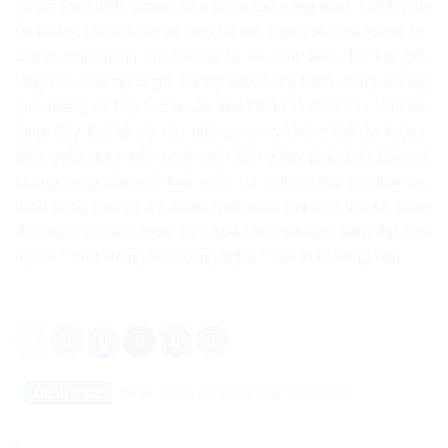
và trẻ em chính là mục tiêu dễ bị tấn công nhất. Chính phủ
Úc đã lựa chọn đứng về phía trẻ em, đứng về phía tương lai.
Quyết định mạnh tay của họ là lời cảnh báo cho thế giới
rằng nếu các quốc gia không chủ động hành động, không
gian mạng sẽ tiếp tục bị các thuật toán và nhóm lợi ích thao
túng, đẩy thế hệ trẻ vào những rủi ro không thể đo lường.
Một quốc gia muốn phát triển bền vững phải biết bảo vệ
những công dân nhỏ tuổi nhất. Và chính trong ý nghĩa đó,
hành động của Úc trở thành hình mẫu của thời đại số: dám
đối mặt với thách thức, dám sửa chữa sai lầm, dám đặt con
người – chứ không phải công nghệ – vào vị trí trung tâm.
Danh mục:
Nhân quyền các nước
Nhìn ra thế giới