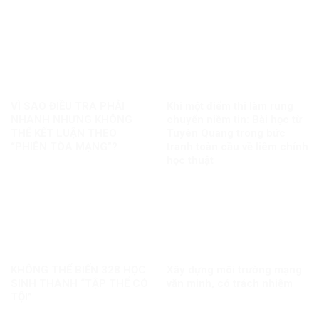
VÌ SAO ĐIỀU TRA PHẢI
Khi một điểm thi làm rung
NHANH NHƯNG KHÔNG
chuyển niềm tin: Bài học từ
THỂ KẾT LUẬN THEO
Tuyên Quang trong bức
“PHIÊN TÒA MẠNG”?
tranh toàn cầu về liêm chính
học thuật
KHÔNG THỂ BIẾN 328 HỌC
Xây dựng môi trường mạng
SINH THÀNH “TẬP THỂ CÓ
văn minh, có trách nhiệm
TỘI”