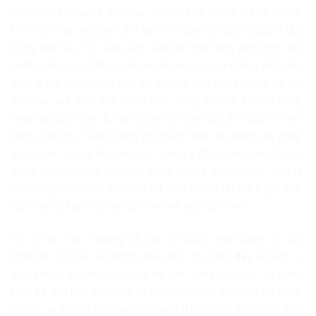
mạnh mẽ với quyết định này. Họ chính là những người chứng
kiến trực tiếp sự biến đổi hành vi của con cái, từ giảm tập
trung học tập, rối loạn cảm xúc đến gia tăng đột ngột các
hành vi tiêu cực. Nhiều phụ huynh kể rằng họ không thể kiểm
soát được hoạt động của trẻ khi các ứng dụng mạng xã hội
liên tục nảy sinh tính năng mới, trong khi trẻ em dễ dàng
vượt qua giới hạn độ tuổi bằng vài thao tác đơn giản. Chính
sách của Úc vì vậy không chỉ nhằm thiết lập hàng rào pháp
lý, mà còn tạo ra lá chắn giúp các gia đình giảm bớt áp lực
trong việc quản lý con cái trong không gian mạng. Đây là
một trong những lý do khiến dư luận xã hội Úc đánh giá lệnh
cấm này là kịp thời, can đảm và hết sức cần thiết.
Tuy nhiên, như thường lệ, các tổ chức nhân danh “tự do
Internet” lập tức lên tiếng phản đối, cho rằng đây là hành vi
xâm phạm quyền tự do của trẻ em. Song lập luận ấy hoàn
toàn bỏ qua bản chất của tự do: tự do luôn gắn liền với trách
nhiệm, và không một quốc gia nào đặt quyền tự do lên trên