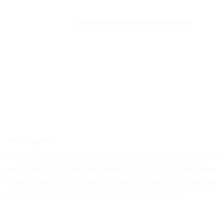
Những con rối giở trò chống phá
Nhân Quyền
Nhân Quyền Việt Nam là trang tin tức tổng hợp 24h từ nhiều
nguồn khác nhau. Mục đích nhằm Chia Sẽ & Cập Nhật những
thông tin hữu ích cho bạn đọc. Website cũng đang trong quá
trình chạy thử nghiệm & chờ xin giấy phép hoạt động.