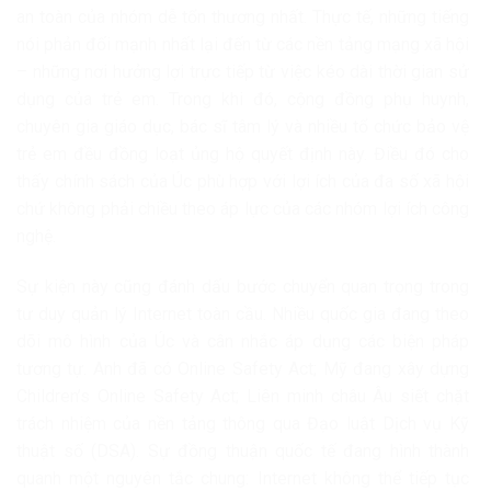
an toàn của nhóm dễ tổn thương nhất. Thực tế, những tiếng
nói phản đối mạnh nhất lại đến từ các nền tảng mạng xã hội
– những nơi hưởng lợi trực tiếp từ việc kéo dài thời gian sử
dụng của trẻ em. Trong khi đó, cộng đồng phụ huynh,
chuyên gia giáo dục, bác sĩ tâm lý và nhiều tổ chức bảo vệ
trẻ em đều đồng loạt ủng hộ quyết định này. Điều đó cho
thấy chính sách của Úc phù hợp với lợi ích của đa số xã hội
chứ không phải chiều theo áp lực của các nhóm lợi ích công
nghệ.
Sự kiện này cũng đánh dấu bước chuyển quan trọng trong
tư duy quản lý Internet toàn cầu. Nhiều quốc gia đang theo
dõi mô hình của Úc và cân nhắc áp dụng các biện pháp
tương tự. Anh đã có Online Safety Act; Mỹ đang xây dựng
Children’s Online Safety Act; Liên minh châu Âu siết chặt
trách nhiệm của nền tảng thông qua Đạo luật Dịch vụ Kỹ
thuật số (DSA). Sự đồng thuận quốc tế đang hình thành
quanh một nguyên tắc chung: Internet không thể tiếp tục