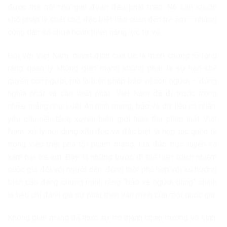
được thả nổi như giai đoạn đầu phát triển. Nó cần khuôn
khổ pháp lý chặt chẽ, đặc biệt liên quan đến trẻ em – những
công dân số chưa hoàn thiện năng lực tự vệ.
Đối với Việt Nam, quyết định của Úc là minh chứng rõ ràng
rằng quản lý không gian mạng không phải là sự hạn chế
quyền con người, mà là biện pháp bảo vệ con người – đúng
nghĩa nhất và cần thiết nhất. Việt Nam đã đi trước trong
nhiều mảng như Luật An ninh mạng, bảo vệ dữ liệu cá nhân,
yêu cầu nền tảng xuyên biên giới tuân thủ pháp luật Việt
Nam, xử lý nội dung xấu độc và đặc biệt là hợp tác quốc tế
trong việc triệt phá tội phạm mạng, lừa đảo trực tuyến và
xâm hại trẻ em. Đây là những bước đi thể hiện trách nhiệm
quốc gia đối với người dân, đồng thời phù hợp với xu hướng
toàn cầu đang chứng minh rằng “bảo vệ người dùng” chính
là tiêu chí đánh giá sự phát triển văn minh của một quốc gia.
Không gian mạng đã thực sự trở thành chiến trường vô hình,