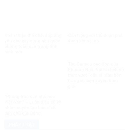
Hoàn thiện thể chế, đáp ứng
Cẩn trọng với thủ đoạn phá
yêu cầu xây dựng nền quốc
đoàn kết nội bộ
phòng toàn dân trong tình
hình mới
Tòa Canada bác đơn của
Phương Ngô, VinFast chính
thức vượt “cửa ải” đầu tiên
trong vụ kiện xuyên biên
giới
“Phong trào dân chủ hóa
Việt Nam” – Luận điệu cũ kỹ
nhằm xuyên tạc bản chất
dân chủ của Đảng
PHÁP LUẬT