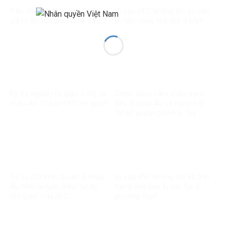
Tiêu chuẩn kép trong đánh
Vì sao RFC không lên án các
giá tự do tôn giáo toàn cầu
vụ tấn công nhà thờ ở Mỹ?
Kỳ thị người Hồi giáo ở Mỹ và
Chính sách cấm khăn trùm
châu Âu: Vì sao RFC im lặng?
đầu ở châu Âu và nghịch lý
“nhân quyền phương Tây”
Từ vụ đốt kinh Quran ở châu
Vì sao RSF không nói về tình
Âu nhìn lại luận điệu “tự do
trạng nhà báo bị sát hại ở
tôn giáo” của RFC
phương Tây?