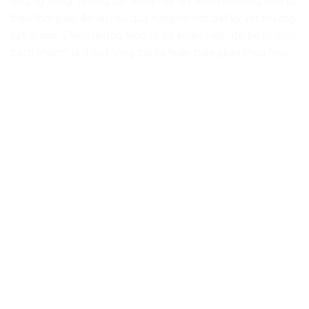
lòng tự trọng. Những tác động này tuy vô hình nhưng tích tụ
theo thời gian, để lại hậu quả nặng nề hơn bất kỳ vết thương
vật lý nào. Chính những thực tế ấy khiến việc “để trẻ tự chịu
trách nhiệm” là điều không thể và hoàn toàn phản khoa học.