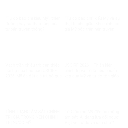
“Tự do báo chí kiểu Mỹ”: thiên
“Tự do báo chí” kiểu Mỹ và sự
đường hay sự thao túng của
thật bị che giấu: Khi chính học
tư bản truyền thông?
giả Mỹ bóc trần nền truyền
thông bị tài phiệt thao túng
Vạch trần chiêu trò can thiệp
USCIRF 2026 – Thiên kiến
nội bộ qua báo cáo USCIRF
chính trị và trò lố tiêu chuẩn
2026: Mỹ áp đặt giá trị, bỏ qua
kép của Mỹ về tự do tôn giáo
thực tế chính mình
TÌNH TRẠNG ÁM SÁT CHÍNH
Từ Giấc mơ Mỹ đến ác mộng
TRỊ GIA TRONG NỀN CHÍNH
ám sát: Ai đang lừa dối người
TRỊ NƯỚC MỸ
Việt về ‘tự do và dân chủ’?