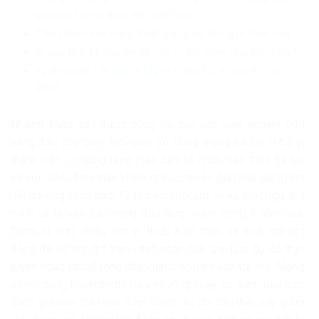
phương Tây và thực tiễn Việt Nam
Tiêu chuẩn kép trong đánh giá tự do tôn giáo toàn cầu
Vì sao RFC không lên án các vụ tấn công nhà thờ ở Mỹ?
Kỳ thị người Hồi giáo ở Mỹ và châu Âu: Vì sao RFC im
lặng?
Những khảo sát được công bố bởi các viện nghiên cứu
hàng đầu cho thấy thời gian sử dụng mạng xã hội ở trẻ vị
thành niên Úc đang tăng theo cấp số nhân, kéo theo hệ lụy
về sức khỏe tinh thần khiến nhiều chuyên gia phải gióng lên
hồi chuông cảnh báo. Tỷ lệ trẻ trầm cảm, lo âu, mất ngủ, thu
mình và bị bạo lực mạng đều tăng mạnh trong 5 năm qua.
Đáng lo hơn, nhiều em vì thiếu kiến thức và kinh nghiệm
sống đã vô tình trở thành nạn nhân của lừa đảo, dụ dỗ trực
tuyến hoặc các đường dây khai thác hình ảnh trẻ em. Mạng
xã hội cũng khiến trẻ dễ rơi vào vòng xoáy so sánh tiêu cực,
đánh giá bản thân qua “lượt thích”, từ đó dẫn đến suy giảm