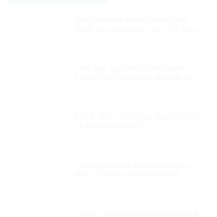
Việt Nam đủ tự tin ứng cử và hoàn
thành tốt vai trò thành viên Hội đồng
nhân quyền LHQ Kỳ 1: Việt Nam sẽ
làm gì nếu đắc cử?
Vượt qua “giới hạn của tiền phạt”:
Cưỡng chế hành chính như một trụ
cột bảo đảm thực thi pháp luật trong
quản trị hiện đại
Đâu là “Vắc xin” phòng chống Covid-
19 của Quảng Ninh?
Cần quy định sử dụng hình ảnh cá
nhân, tổ chức trên mạng xã hội
Tượng Lênin khiến đám chống cộng