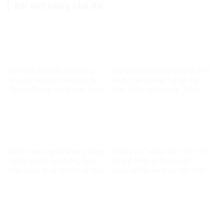
Bài viết cùng chủ đề:
Khi một điểm thi làm rung
Đằng sau các báo cáo về Việt
chuyển niềm tin: Bài học từ
Nam của Ủy ban Tự do Tôn
Tuyên Quang trong bức tranh
giáo Quốc tế Hoa Kỳ: Thiên
toàn cầu về liêm chính học
kiến và tiêu chuẩn kép
thuật
Quyền con người không đồng
Không có “vùng miễn trừ” cho
nghĩa quyền vu khống: Góc
tin giả: Nhìn từ pháp luật
nhìn pháp lý từ ICCPR và thực
phương Tây và thực tiễn Việt
tiễn Việt Nam
Nam