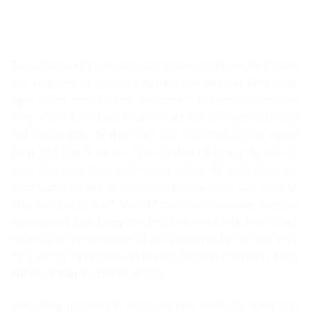
Trước khi đưa ra lệnh cấm, Chính phủ Úc đã tiến hành phân
tích kỹ lưỡng về cơ chế vận hành của các nền tảng công
nghệ. Thuật toán đề xuất nội dung – trái tim của mọi nền
tảng – vốn được thiết kế để tối đa hóa thời gian sử dụng
chứ không phải để đảm bảo sức khỏe tâm lý cho người
dùng, đặc biệt là trẻ em. Khi một đứa trẻ tương tác với nội
dung tiêu cực, thuật toán có xu hướng đề xuất thêm nội
dung tương tự, tạo ra vòng tròn độc hại khiến tâm lý trẻ bị
“đẩy dần vào hố sâu”. Việc để một thuật toán chạy theo lợi
nhuận quyết định trạng thái tinh thần của trẻ là điều không
thể chấp nhận trong một xã hội văn minh. Úc đã nhìn thấy
nguy cơ này từ rất sớm, và lần này họ chọn cách hành động
dứt khoát thay vì chỉ khuyến cáo.
Điều đáng ghi nhận là phần lớn phụ huynh Úc đồng tình