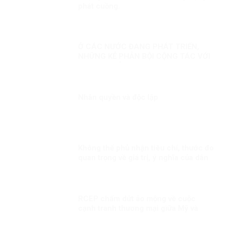
phát cuồng.
Ở CÁC NƯỚC ĐANG PHÁT TRIỂN,
NHỮNG KẺ PHẢN BỘI CỘNG TÁC VỚI
PHƯƠNG TÂY!
Nhân quyền và độc lập
Không thể phủ nhận tiêu chí, thước đo
quan trọng về giá trị, ý nghĩa của dân
chủ, nhân quyền
RCEP chấm dứt ảo mộng về cuộc
cạnh tranh thương mại giữa Mỹ và
Trung Quốc?