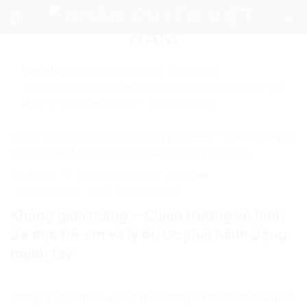
Skip
to
content
Mẹo nhỏ:
Để tìm kiếm chính xác tin bài của
nhanquyenvn.org, hãy search trên Google với cú pháp: "Từ
khóa" + "nhanquyenvn.org".
Tìm kiếm ngay
Trang chủ
»
Nhìn ra thế giới
»
Không gian mạng – Chiến trường vô
hình đe dọa trẻ em và lý do Úc phải hành động mạnh tay
22418
30 Tháng mười một, 2025
Nhân quyền các nước
Nhìn ra thế giới
Không gian mạng – Chiến trường vô hình
đe dọa trẻ em và lý do Úc phải hành động
mạnh tay
Trong kỷ nguyên số, không gian mạng đã trở thành một mặt