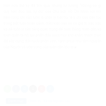
Hơn nửa thế kỷ đã trôi qua, nhưng tư tưởng “Không có gì
quý hơn độc lập, tự do” của Chủ tịch Hồ Chí Minh với nội
hàm rộng lớn vẫn luôn là chân lý bất hủ, là ý chí của dân tộc
trong bất luận hoàn cảnh, điều kiện nào và có giá trị sâu sắc
và sẽ luôn là nền tảng quan trọng để toàn Đảng, toàn dân và
toàn quân ta nỗ lực phấn đấu vượt mọi khó khăn, thách thức
để xây dựng đất nước phồn vinh, hạnh phúc như tâm nguyện
của Người và ước vọng của toàn dân tộc ta.■
Danh mục:
Chính trị - Xã hội
Nghiên cứu