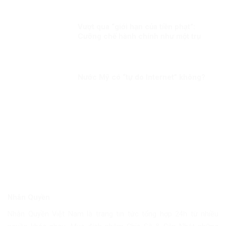
dân
Vượt qua “giới hạn của tiền phạt”:
Cưỡng chế hành chính như một trụ
cột bảo đảm thực thi pháp luật trong
quản trị hiện đại
Nước Mỹ có “tự do Internet” không?
Nhân Quyền
Nhân Quyền Việt Nam là trang tin tức tổng hợp 24h từ nhiều