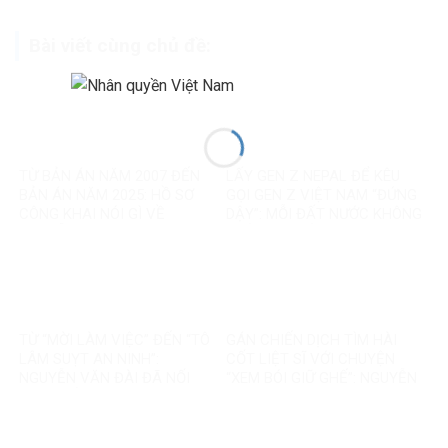
Bài viết cùng chủ đề:
TỪ BẢN ÁN NĂM 2007 ĐẾN
LẤY GEN Z NEPAL ĐỂ KÊU
BẢN ÁN NĂM 2025: HỒ SƠ
GỌI GEN Z VIỆT NAM “ĐỨNG
CÔNG KHAI NÓI GÌ VỀ
DẬY”: MỖI ĐẤT NƯỚC KHÔNG
NGUYỄN VĂN ĐÀI?
PHẢI MỘT BẢN SAO
TỪ “MỜI LÀM VIỆC” ĐẾN “TÔ
GÁN CHIẾN DỊCH TÌM HÀI
LÂM SUỴT AN NINH”:
CỐT LIỆT SĨ VỚI CHUYỆN
NGUYỄN VĂN ĐÀI ĐÃ NỐI
“XEM BÓI GIỮ GHẾ”: NGUYỄN
THÊM ĐIỀU GÌ?
VĂN ĐÀI ĐANG ĐÁNH TRÁO
ĐIỀU GÌ?