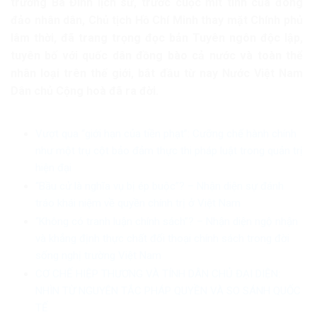
trường Ba Đình lịch sử, trước cuộc mít tinh của đông
đảo nhân dân, Chủ tịch Hồ Chí Minh thay mặt Chính phủ
lâm thời, đã trang trọng đọc bản Tuyên ngôn độc lập,
tuyên bố với quốc dân đồng bào cả nước và toàn thể
nhân loại trên thế giới, bắt đầu từ nay Nước Việt Nam
Dân chủ Cộng hoà đã ra đời.
Vượt qua “giới hạn của tiền phạt”: Cưỡng chế hành chính
như một trụ cột bảo đảm thực thi pháp luật trong quản trị
hiện đại
“Bầu cử là nghĩa vụ bị ép buộc”? – Nhận diện sự đánh
tráo khái niệm về quyền chính trị ở Việt Nam
“Không có tranh luận chính sách”? – Nhận diện ngộ nhận
và khẳng định thực chất đối thoại chính sách trong đời
sống nghị trường Việt Nam
CƠ CHẾ HIỆP THƯƠNG VÀ TÍNH DÂN CHỦ ĐẠI DIỆN:
NHÌN TỪ NGUYÊN TẮC PHÁP QUYỀN VÀ SO SÁNH QUỐC
TẾ