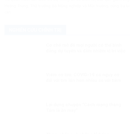
Hoàng Trung, Thứ trưởng Bộ Nông nghiệp và Môi trường, cùng ba bị
can...
NGHIÊN CỨU CHÍNH TRỊ
Cơ chế mở để mọi người có thể bình
đẳng dự tuyển và đảm nhiệm vị trí việc
làm tương xứng với năng lực của họ
Viêm cơ tim: COVID-19 có nguy cơ
đối với tim lớn hơn nhiều so với tiêm
chủng!
Lại dựng chuyện “Cách mạng tháng
Tám là ăn may”