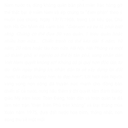
Nam nước ta; dùng không quân bắn phá miền Bắc hòng gỡ
thế thất bại ở miền Nam và ép chúng ta “đàm phán” theo ý
muốn của chúng. Ngày 17/7/1966, trong Lời kêu gọi, Chủ
tịch Hồ Chí Minh đã cảnh báo: “
Giônxơn và bè lũ phải biết
rằng: Chúng có thể đ­ưa 50 vạn quân, 1 triệu quân hoặc
nhiều hơn nữa….
Chiến tranh có thể kéo dài 5 năm, 10
năm, 20 năm hoặc lâu hơn nữa. Hà Nội, Hải Phòng và một
số thành phố, xí nghiệp có thể bị tàn phá, song nhân dân
Việt Nam quyết không sợ! Không có gì quý hơn độc lập, tự
do. Đến ngày thắng lợi, nhân dân ta sẽ xây dựng lại đất
nước ta đàng hoàng hơn, to đẹp hơn!”.
Lời hịch của Người
vang vọng non sông đã truyền sức mạnh cho đồng bào
chiến sĩ cả nước, nung nấu thêm ý chí quyết tâm đánh thắng
giặc Mỹ xâm lược. Toàn Đảng, toàn dân và toàn quân ta đã
làm nên trận “Điện Biên Phủ trên không” và Đại thắng mùa
Xuân năm 1975, đưa đất nước hoà bình, thống nhất, non
sông thu về một mối.