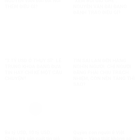
NGUYỄN VĂN ĐÀI ĐÃ NỐI
“XEM BÓI GIỮ GHẾ”:
THÊM ĐIỀU GÌ?
NGUYỄN VĂN ĐÀI ĐANG
ĐÁNH TRÁO ĐIỀU GÌ?
“3 TỶ USD Ở THỤY SĨ”: LÊ
TIN SAI LAN ĐẾN HÀNG
TRUNG KHOA ĐANG ĐƯA
NGHÌN NGƯỜI: CHỈ NGƯỜI
TIN HAY CHỈ KỂ MỘT CÂU
ĐĂNG PHẢI CHỊU TRÁCH
CHUYỆN?
NHIỆM, CÒN NỀN TẢNG THÌ
SAO?
Ba tỷ USD, 10 tỷ USD…
Quyền con người ở Việt
Chiêu trò sản xuất tin giả
Nam – Vàng thật không sợ