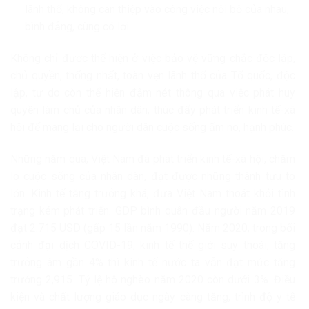
lãnh thổ, không can thiệp vào công việc nội bộ của nhau,
bình đẳng, cùng có lợi.
Không chỉ được thể hiện ở việc bảo vệ vững chắc độc lập,
chủ quyền, thống nhất, toàn vẹn lãnh thổ của Tổ quốc, độc
lập, tự do còn thể hiện đậm nét thông qua việc phát huy
quyền làm chủ của nhân dân, thúc đẩy phát triển kinh tế-xã
hội để mang lại cho người dân cuộc sống ấm no, hạnh phúc.
Những năm qua, Việt Nam đã phát triển kinh tế-xã hội, chăm
lo cuộc sống của nhân dân, đạt được những thành tựu to
lớn. Kinh tế tăng trưởng khá, đưa Việt Nam thoát khỏi tình
trạng kém phát triển. GDP bình quân đầu người năm 2019
đạt 2.715 USD (gấp 15 lần năm 1990). Năm 2020, trong bối
cảnh đại dịch COVID-19, kinh tế thế giới suy thoái, tăng
trưởng âm gần 4% thì kinh tế nước ta vẫn đạt mức tăng
trưởng 2,915. Tỷ lệ hộ nghèo năm 2020 còn dưới 3%. Điều
kiện và chất lượng giáo dục ngày càng tăng, trình độ y tế