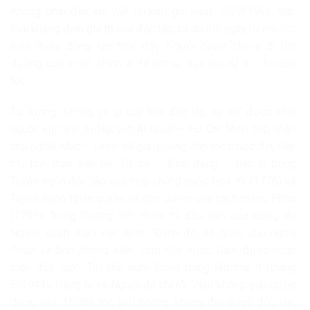
Không phải đến khi viết lời kêu gọi ngày 17/7/1966, Bác
mới khẳng định giá trị của độc lập, tự do mà ngay từ khi còn
niên thiếu, động lực thúc đẩy Người quyết chí ra đi tìm
đường cứu nước, chính là để tìm lại độc lập, tự do cho dân
tộc.
Tư tưởng “Không có gì quý hơn độc lập, tự do” được khởi
nguồn khi lãnh tụ Nguyễn Ái Quốc – Hồ Chí Minh tiếp nhận
chủ nghĩa Mác – Lênin về giải phóng dân tộc thuộc địa, tiếp
thu tinh thần tiến bộ: Tự do – Bình đẳng – Bác ái trong
Tuyên ngôn độc lập của Hợp chúng quốc Hoa Kỳ (1776) và
Tuyên ngôn Nhân quyền và dân quyền của cách mạng Pháp
(1789). Trong Cương lĩnh chính trị đầu tiên của Đảng do
Người soạn thảo xác định: “Đánh đổ đế quốc chủ nghĩa
Pháp và bọn phong kiến. Làm cho nước Nam được hoàn
toàn độc lập”. Tại Hội nghị Trung ương lần thứ 8 (tháng
5/1941), Đảng ta và Người đã chỉ rõ: “Nếu không giải quyết
được vấn đề dân tộc giải phóng, không đòi được độc lập,