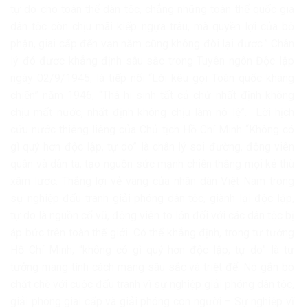
tự do cho toàn thể dân tộc, chẳng những toàn thể quốc gia
dân tộc còn chịu mãi kiếp ngựa trâu, mà quyền lợi của bộ
phận, giai cấp đến vạn năm cũng không đòi lại được.” Chân
lý đó được khẳng định sâu sắc trong Tuyên ngôn Độc lập
ngày 02/9/1945, là tiếp nối “Lời kêu gọi Toàn quốc kháng
chiến” năm 1946, “Thà hi sinh tất cả chứ nhất định không
chịu mất nước, nhất định không chịu làm nô lệ”. Lời hịch
cứu nước thiêng liêng của Chủ tịch Hồ Chí Minh “Không có
gì quý hơn độc lập, tự do” là chân lý soi đường, động viên
quân và dân ta, tạo nguồn sức mạnh chiến thắng mọi kẻ thù
xâm lược. Thắng lợi vẻ vang của nhân dân Việt Nam trong
sự nghiệp đấu tranh giải phóng dân tộc, giành lại độc lập,
tự do là nguồn cổ vũ, động viên to lớn đối với các dân tộc bị
áp bức trên toàn thế giới. Có thể khẳng định, trong tư tưởng
Hồ Chí Minh, “không có gì quý hơn độc lập, tự do” là tư
tưởng mang tính cách mạng sâu sắc và triệt để. Nó gắn bó
chặt chẽ với cuộc đấu tranh vì sự nghiệp giải phóng dân tộc,
giải phóng giai cấp và giải phóng con người – Sự nghiệp vĩ