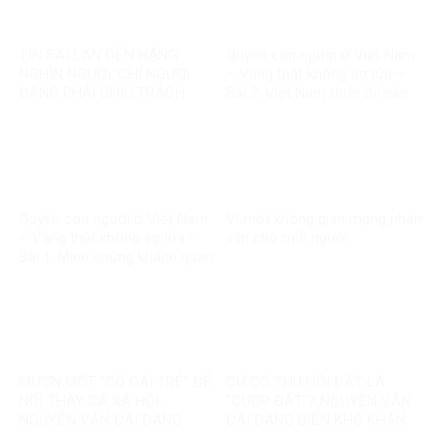
TIN SAI LAN ĐẾN HÀNG
Quyền con người ở Việt Nam
NGHÌN NGƯỜI: CHỈ NGƯỜI
– Vàng thật không sợ lửa –
ĐĂNG PHẢI CHỊU TRÁCH
Bài 2: Việt Nam thực thi các
NHIỆM, CÒN NỀN TẢNG THÌ
chuẩn mực quốc tế về quyền
SAO?
con người
Quyền con người ở Việt Nam
Vì một không gian mạng nhân
– Vàng thật không sợ lửa –
văn cho mỗi người
Bài 1: Minh chứng khách quan
bác bỏ mọi luận điệu sai trái
MƯỢN MỘT “CÔ GÁI TRẺ” ĐỂ
CỨ CÓ THU HỒI ĐẤT LÀ
NÓI THAY CẢ XÃ HỘI:
“CƯỚP ĐẤT”? NGUYỄN VĂN
NGUYỄN VĂN ĐÀI ĐANG
ĐÀI ĐANG BIẾN KHÓ KHĂN
GOM MỌI KHÓ KHĂN THÀNH
THÀNH MỘT CÂU CHUYỆN