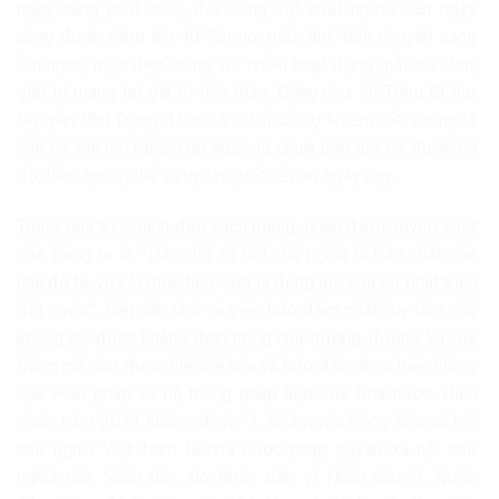
ngày càng phát triển, đời sống vật chất người dân ngày
càng được nâng lên, từ “ăn no, mặc ấm” dần chuyển sang
“ăn ngon, mặc đẹp” cùng với nhiều hoạt động giải vui chơi,
giải trí mang lại giá trị tinh thần. Đúng như lời Tổng Bí thư
Nguyễn Phú Trọng đã nói: Với tất cả sự khiêm tốn, chúng ta
vẫn có thể nói rằng: Đất nước ta chưa bao giờ có được cơ
đồ, tiềm lực, vị thế và uy tín quốc tế như ngày nay.
Trong quá trình lãnh đạo cách mạng, quan điểm xuyên suốt
của Đảng ta là: “Dân chủ xã hội chủ nghĩa là bản chất của
chế độ ta, vừa là mục tiêu, vừa là động lực của sự phát triển
đất nước”. Nền dân chủ và việc bảo đảm phát huy dân chủ
không chỉ được khẳng định trong chủ trương, đường lối của
Đảng mà còn được thể chế hóa và bảo đảm thực hiện thông
qua Hiến pháp và hệ thống pháp luật của Nhà nước. Hiến
pháp năm 2013 khẳng định: “1. Nhà nước Cộng hòa xã hội
chủ nghĩa Việt Nam là nhà nước pháp quyền xã hội chủ
nghĩa của Nhân dân, do Nhân dân, vì Nhân dân; 2. Nước