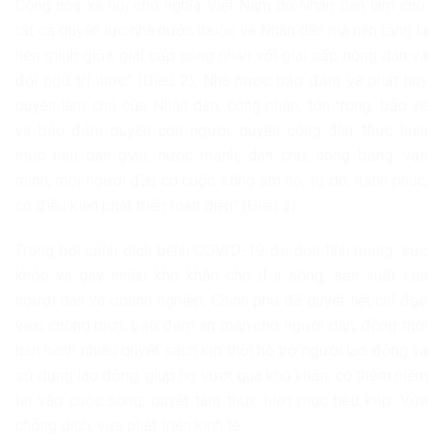
Cộng hòa xã hội chủ nghĩa Việt Nam do Nhân dân làm chủ;
tất cả quyền lực nhà nước thuộc về Nhân dân mà nền tảng là
liên minh giữa giai cấp công nhân với giai cấp nông dân và
đội ngũ trí thức” (Điều 2); Nhà nước bảo đảm và phát huy
quyền làm chủ của Nhân dân; công nhận, tôn trọng, bảo vệ
và bảo đảm quyền con người, quyền công dân; thực hiện
mục tiêu dân giàu, nước mạnh, dân chủ, công bằng, văn
minh, mọi người đều có cuộc sống ấm no, tự do, hạnh phúc,
có điều kiện phát triển toàn diện” (Điều 3).
Trong bối cảnh dịch bệnh COVID-19 đe dọa tính mạng, sức
khỏe và gây nhiều khó khăn cho đời sống, sản xuất của
người dân và doanh nghiệp, Chính phủ đã quyết liệt chỉ đạo
việc chống dịch, bảo đảm an toàn cho người dân, đồng thời
ban hành nhiều quyết sách kịp thời hỗ trợ người lao động và
sử dụng lao động, giúp họ vượt qua khó khăn, có thêm niềm
tin vào cuộc sống; quyết tâm thực hiện mục tiêu kép: Vừa
chống dịch, vừa phát triển kinh tế.