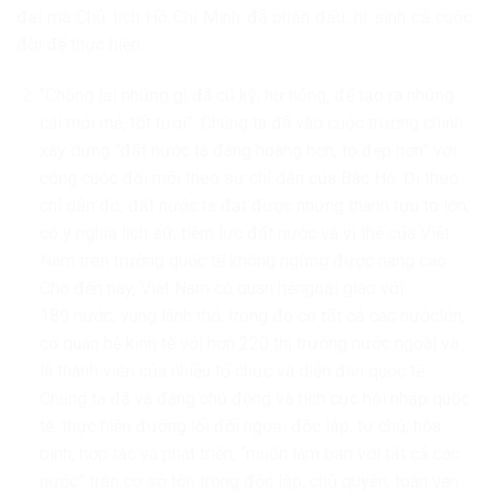
đại mà Chủ tịch Hồ Chí Minh đã phấn đấu, hi sinh cả cuộc
đời để thực hiện.
“Chống lại những gì đã cũ kỹ, hư hỏng, để tạo ra những
cái mới mẻ, tốt tươi”. Chúng ta đã vào cuộc trường chinh
xây dựng “đất nước ta đàng hoàng hơn, to đẹp hơn” với
công cuộc đổi mới theo sự chỉ dẫn của Bác Hồ. Đi theo
chỉ dẫn đó, đất nước ta đạt được những thành tựu to lớn,
có ý nghĩa lịch sử, tiềm lực đất nước và vị thế của Việt
Nam trên trường quốc tế không ngừng được nâng cao.
Cho đến nay, Việt Nam có quan hệngoại giao với
189 nước, vùng lãnh thổ; trong đó có tất cả các nướclớn,
có quan hệ kinh tế với hơn 220 thị trường nước ngoài và
là thành viên của nhiều tổ chức và diễn đàn quốc tế.
Chúng ta đã và đang chủ động và tích cực hội nhập quốc
tế, thực hiện đường lối đối ngoại độc lập, tự chủ, hòa
bình, hợp tác và phát triển, “muốn làm bạn với tất cả các
nước” trên cơ sở tôn trọng độc lập, chủ quyền, toàn vẹn