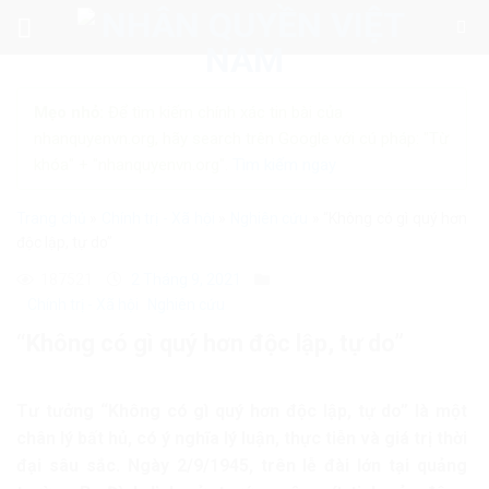
Skip
to
content
Mẹo nhỏ:
Để tìm kiếm chính xác tin bài của
nhanquyenvn.org, hãy search trên Google với cú pháp: "Từ
khóa" + "nhanquyenvn.org".
Tìm kiếm ngay
Trang chủ
»
Chính trị - Xã hội
»
Nghiên cứu
»
“Không có gì quý hơn
độc lập, tự do”
187521
2 Tháng 9, 2021
Chính trị - Xã hội
Nghiên cứu
“Không có gì quý hơn độc lập, tự do”
Tư tưởng “Không có gì quý hơn độc lập, tự do” là một
chân lý bất hủ, có ý nghĩa lý luận, thực tiễn và giá trị thời
đại sâu sắc. Ngày 2/9/1945, trên lễ đài lớn tại quảng