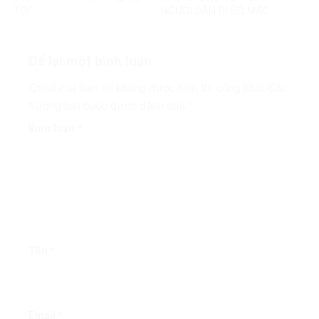
TỘI”
NGƯỜI DÂN BỊ BỎ MẶC
Để lại một bình luận
Email của bạn sẽ không được hiển thị công khai.
Các
trường bắt buộc được đánh dấu
*
Bình luận
*
Tên
*
Email
*