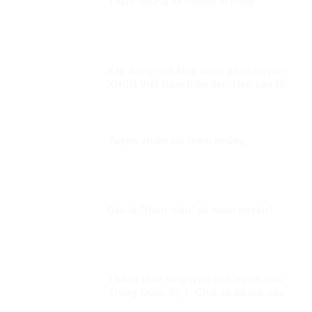
Tham nhũng và những lỗ hổng
Xây dựng một Nhà nước pháp quyền
XHCN Việt Nam hiện đại: Tiếp cận từ
quyền con người
Tuyên chiến với tham nhũng
Đâu là “Hình mẫu” về nhân quyền?
Thách thức về quyền con người của
Trung Quốc Kỳ 1: Chia sẻ lợi ích của
phát triển đồng đều hơn cho người