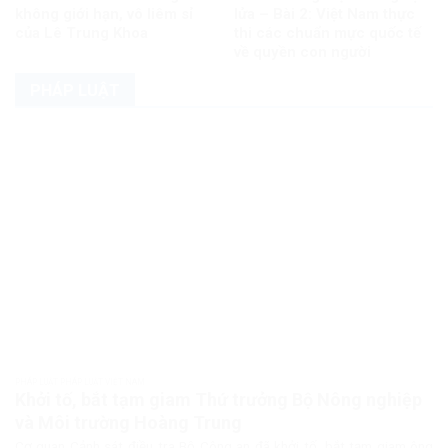
không giới hạn, vô liêm sỉ
lửa – Bài 2: Việt Nam thực
của Lê Trung Khoa
thi các chuẩn mực quốc tế
về quyền con người
PHÁP LUẬT
PHÁP LUẬT PHÁP LUẬT VIỆT NAM
Khởi tố, bắt tạm giam Thứ trưởng Bộ Nông nghiệp
và Môi trường Hoàng Trung
Cơ quan Cảnh sát điều tra Bộ Công an đã khởi tố, bắt tạm giam ông