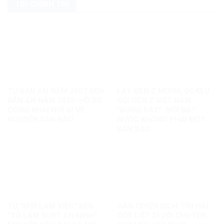
TIN CHÍNH TRỊ
TỪ BẢN ÁN NĂM 2007 ĐẾN
LẤY GEN Z NEPAL ĐỂ KÊU
BẢN ÁN NĂM 2025: HỒ SƠ
GỌI GEN Z VIỆT NAM
CÔNG KHAI NÓI GÌ VỀ
“ĐỨNG DẬY”: MỖI ĐẤT
NGUYỄN VĂN ĐÀI?
NƯỚC KHÔNG PHẢI MỘT
BẢN SAO
TỪ “MỜI LÀM VIỆC” ĐẾN
GÁN CHIẾN DỊCH TÌM HÀI
“TÔ LÂM SUỴT AN NINH”:
CỐT LIỆT SĨ VỚI CHUYỆN