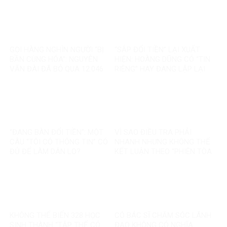
“MẤT NIỀM TIN”
KHÁC
GỌI HÀNG NGHÌN NGƯỜI “BỊ
“SẮP ĐỔI TIỀN” LẠI XUẤT
BẦN CÙNG HÓA”: NGUYỄN
HIỆN: HOÀNG DŨNG CÓ “TIN
VĂN ĐÀI ĐÃ BỎ QUA 12.046
RIÊNG” HAY ĐANG LẶP LẠI
TỶ ĐỒNG TÁI ĐỊNH CƯ VÀ
MỘT TIN ĐỒN CŨ?
85.000 SUẤT NHÀ ĐẤT THẾ
NÀO?
“ĐANG BÀN ĐỔI TIỀN”: MỘT
VÌ SAO ĐIỀU TRA PHẢI
CÂU “TÔI CÓ THÔNG TIN” CÓ
NHANH NHƯNG KHÔNG THỂ
ĐỦ ĐỂ LÀM DÂN LO?
KẾT LUẬN THEO “PHIÊN TÒA
MẠNG”?
KHÔNG THỂ BIẾN 328 HỌC
CÓ BÁC SĨ CHĂM SÓC LÃNH
SINH THÀNH “TẬP THỂ CÓ
ĐẠO KHÔNG CÓ NGHĨA