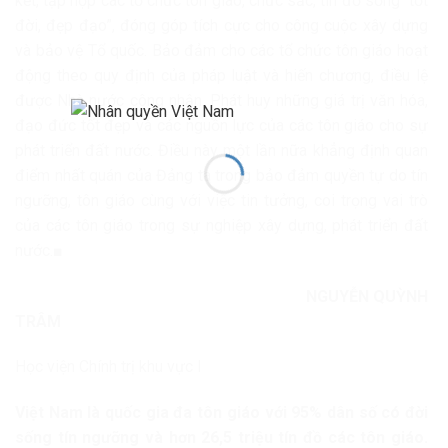
kết, tập hợp các tổ chức tôn giáo, chức sắc, tín đồ sống “tốt
đời, đẹp đạo”, đóng góp tích cực cho công cuộc xây dựng
và bảo vệ Tổ quốc. Bảo đảm cho các tổ chức tôn giáo hoạt
động theo quy định của pháp luật và hiến chương, điều lệ
được Nhà nước công nhận. Phát huy những giá trị văn hóa,
đạo đức tốt đẹp và các nguồn lực của các tôn giáo cho sự
phát triển đất nước. Điều này một lần nữa khẳng định quan
điểm nhất quán của Đảng ta trong bảo đảm quyền tự do tín
ngưỡng, tôn giáo cùng với việc tin tưởng, coi trọng vai trò
của các tôn giáo trong sự nghiệp xây dựng, phát triển đất
nước.■
NGUYỄN QUỲNH
TRÂM
Học viện Chính trị khu vực I
Việt Nam là quốc gia đa tôn giáo với 95% dân số có đời
sống tín ngưỡng và hơn 26,5 triệu tín đồ các tôn giáo.