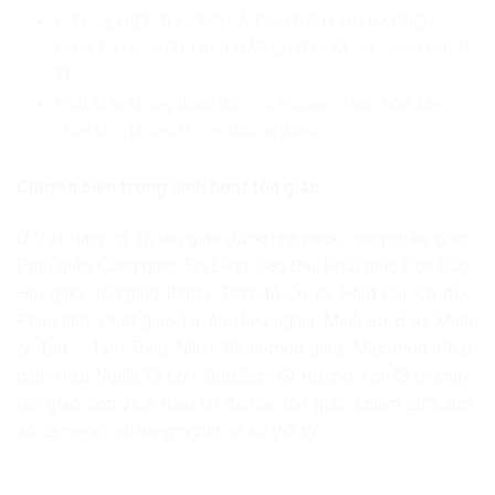
CƠ CHẾ HIỆP THƯƠNG VÀ TÍNH DÂN CHỦ ĐẠI DIỆN:
NHÌN TỪ NGUYÊN TẮC PHÁP QUYỀN VÀ SO SÁNH QUỐC
TẾ
Phát triển không đánh đổi môi trường và văn hóa: lựa
chọn khó, nhưng là con đường đúng
Chuyển biến trong sinh hoạt tôn giáo
Ở Việt Nam có 16 tôn giáo được nhà nước công nhận, gồm:
Phật giáo, Công giáo, Tin Lành, Cao Đài, Phật giáo Hòa Hảo,
Hồi giáo, Tôn giáo Baha’I, Tịnh độ Cư sỹ Phật hội, Cơ đốc
Phục lâm, Phật giáo Tứ Ân Hiếu nghĩa, Minh Sư đạo, Minh
lý đạo – Tam Tông Miếu, Bà-la-môn giáo, Mặc môn, Phật
giáo Hiếu Nghĩa Tà Lơn, Bửu Sơn Kỳ Hương; với 43 tổ chức
tôn giáo, hơn 26,5 triệu tín đồ các tôn giáo, chiếm 28% dân
số cả nước; với hàng nghìn cơ sở thờ tự.