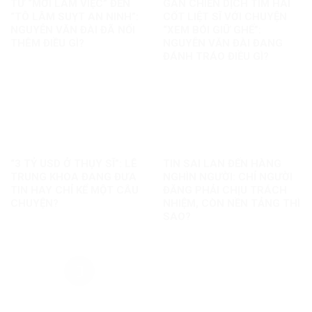
TỪ “MỜI LÀM VIỆC” ĐẾN
GÁN CHIẾN DỊCH TÌM HÀI
“TÔ LÂM SUỴT AN NINH”:
CỐT LIỆT SĨ VỚI CHUYỆN
NGUYỄN VĂN ĐÀI ĐÃ NỐI
“XEM BÓI GIỮ GHẾ”:
THÊM ĐIỀU GÌ?
NGUYỄN VĂN ĐÀI ĐANG
ĐÁNH TRÁO ĐIỀU GÌ?
“3 TỶ USD Ở THỤY SĨ”: LÊ
TIN SAI LAN ĐẾN HÀNG
TRUNG KHOA ĐANG ĐƯA
NGHÌN NGƯỜI: CHỈ NGƯỜI
TIN HAY CHỈ KỂ MỘT CÂU
ĐĂNG PHẢI CHỊU TRÁCH
CHUYỆN?
NHIỆM, CÒN NỀN TẢNG THÌ
SAO?