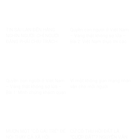
ĐIỀU GÌ?
TIN SAI LAN ĐẾN HÀNG
Quyền con người ở Việt Nam
NGHÌN NGƯỜI: CHỈ NGƯỜI
– Vàng thật không sợ lửa –
ĐĂNG PHẢI CHỊU TRÁCH
Bài 2: Việt Nam thực thi các
NHIỆM, CÒN NỀN TẢNG THÌ
chuẩn mực quốc tế về quyền
SAO?
con người
Quyền con người ở Việt Nam
Vì một không gian mạng nhân
– Vàng thật không sợ lửa –
văn cho mỗi người
Bài 1: Minh chứng khách quan
bác bỏ mọi luận điệu sai trái
MƯỢN MỘT “CÔ GÁI TRẺ” ĐỂ
CỨ CÓ THU HỒI ĐẤT LÀ
NÓI THAY CẢ XÃ HỘI:
“CƯỚP ĐẤT”? NGUYỄN VĂN