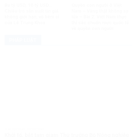
Ba tỷ USD, 10 tỷ USD…
Quyền con người ở Việt
Chiêu trò sản xuất tin giả
Nam – Vàng thật không sợ
không giới hạn, vô liêm sỉ
lửa – Bài 2: Việt Nam thực
của Lê Trung Khoa
thi các chuẩn mực quốc tế
về quyền con người
PHÁP LUẬT
PHÁP LUẬT PHÁP LUẬT VIỆT NAM
Khởi tố, bắt tạm giam Thứ trưởng Bộ Nông nghiệp