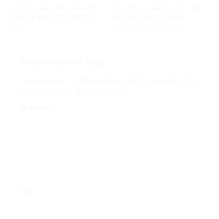
KHÔNG THỂ BIẾN 328 HỌC
CÓ BÁC SĨ CHĂM SÓC LÃNH
SINH THÀNH “TẬP THỂ CÓ
ĐẠO KHÔNG CÓ NGHĨA
TỘI”
NGƯỜI DÂN BỊ BỎ MẶC
Để lại một bình luận
Email của bạn sẽ không được hiển thị công khai.
Các
trường bắt buộc được đánh dấu
*
Bình luận
*
Tên
*