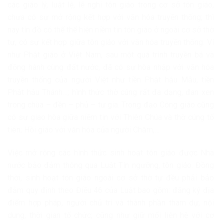
các giáo lý, luật lệ, lễ nghi tôn giáo trong cơ sở tôn giáo,
chưa có sự mở rộng kết hợp với văn hóa truyền thống; thì
nay tín đồ có thể thể hiện niềm tin tôn giáo ở ngoài cơ sở thờ
tự, có sự kết hợp giữa tôn giáo với văn hóa truyền thống. Ví
như Phật giáo ở Việt Nam, sau một quá trình truyền bá và
đồng hành cùng đất nước, đã có sự hòa nhập với văn hóa
truyền thống của người Việt như tiền Phật hậu Mẫu, tiền
Phật hậu Thánh…; hình thức thờ cúng rất đa dạng, đan xen
trong chùa – đền – phủ – tư gia. Trong đạo Công giáo cũng
có sự giao hòa giữa niềm tin với Thiên Chúa và thờ cúng tổ
tiên; Hồi giáo với văn hóa của người Chăm,…
Việc mở rộng các hình thức sinh hoạt tôn giáo được Nhà
nước bảo đảm thông qua Luật Tín ngưỡng, tôn giáo. Đồng
thời, sinh hoạt tôn giáo ngoài cơ sở thờ tự đều phải bảo
đảm quy định theo Điều 46 của Luật bao gồm: đăng ký địa
điểm hợp pháp, người chủ trì và thành phần tham dự, nội
dung, thời gian tổ chức; cũng như giữ mối liên hệ với cơ