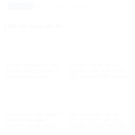
Danh mục:
Chính trị - Xã hội
Nghiên cứu
Bài viết cùng chủ đề:
TỪ BẢN ÁN NĂM 2007 ĐẾN
LẤY GEN Z NEPAL ĐỂ KÊU
BẢN ÁN NĂM 2025: HỒ SƠ
GỌI GEN Z VIỆT NAM “ĐỨNG
CÔNG KHAI NÓI GÌ VỀ
DẬY”: MỖI ĐẤT NƯỚC KHÔNG
NGUYỄN VĂN ĐÀI?
PHẢI MỘT BẢN SAO
TỪ “MỜI LÀM VIỆC” ĐẾN “TÔ
GÁN CHIẾN DỊCH TÌM HÀI
LÂM SUỴT AN NINH”:
CỐT LIỆT SĨ VỚI CHUYỆN
NGUYỄN VĂN ĐÀI ĐÃ NỐI
“XEM BÓI GIỮ GHẾ”: NGUYỄN
THÊM ĐIỀU GÌ?
VĂN ĐÀI ĐANG ĐÁNH TRÁO