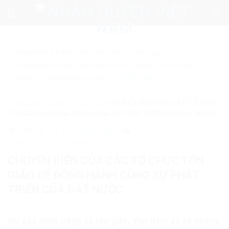
Skip
to
content
Mẹo nhỏ:
Để tìm kiếm chính xác tin bài của
nhanquyenvn.org, hãy search trên Google với cú pháp: "Từ
khóa" + "nhanquyenvn.org".
Tìm kiếm ngay
Trang chủ
»
Chính trị - Xã hội
»
CHUYỂN BIẾN CỦA CÁC TỔ CHỨC
TÔN GIÁO ĐỂ ĐỒNG HÀNH CÙNG SỰ PHÁT TRIỂN CỦA ĐẤT NƯỚC
124075
21 Tháng 8, 2021
Chính trị - Xã hội
Nghiên cứu
CHUYỂN BIẾN CỦA CÁC TỔ CHỨC TÔN
GIÁO ĐỂ ĐỒNG HÀNH CÙNG SỰ PHÁT
TRIỂN CỦA ĐẤT NƯỚC
Với đặc điểm riêng về tôn giáo, Việt Nam đã có những