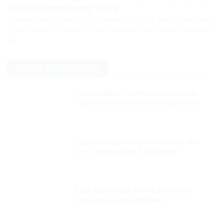
và Môi trường Hoàng Trung
Cơ quan Cảnh sát điều tra Bộ Công an đã khởi tố, bắt tạm giam ông
Hoàng Trung, Thứ trưởng Bộ Nông nghiệp và Môi trường, cùng ba bị
can...
NGHIÊN CỨU CHÍNH TRỊ
Có phải Đảng CSVN bịa ra cái gọi là
“diễn biến hòa bình” để hù dọa nhân
dân?
Thất bại nhục nhã của những kẻ rêu
rao vì nhân quyền ở Việt Nam!
Luận bàn về con đường đi lên chủ
nghĩa xã hội của Việt Nam