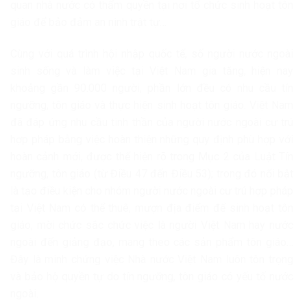
quan nhà nước có thẩm quyền tại nơi tổ chức sinh hoạt tôn
giáo để bảo đảm an ninh trật tự…
Cùng với quá trình hội nhập quốc tế, số người nước ngoài
sinh sống và làm việc tại Việt Nam gia tăng, hiện nay
khoảng gần 90.000 người, phần lớn đều có nhu cầu tín
ngưỡng, tôn giáo và thực hiện sinh hoạt tôn giáo. Việt Nam
đã đáp ứng nhu cầu tinh thần của người nước ngoài cư trú
hợp pháp bằng việc hoàn thiện những quy định phù hợp với
hoàn cảnh mới, được thể hiện rõ trong Mục 2 của Luật Tín
ngưỡng, tôn giáo (từ Điều 47 đến Điều 53); trong đó nổi bật
là tạo điều kiện cho nhóm người nước ngoài cư trú hợp pháp
tại Việt Nam có thể thuê, mượn địa điểm để sinh hoạt tôn
giáo, mời chức sắc chức việc là người Việt Nam hay nước
ngoài đến giảng đạo, mang theo các sản phẩm tôn giáo…
Đây là minh chứng việc Nhà nước Việt Nam luôn tôn trọng
và bảo hộ quyền tự do tín ngưỡng, tôn giáo có yếu tố nước
ngoài.