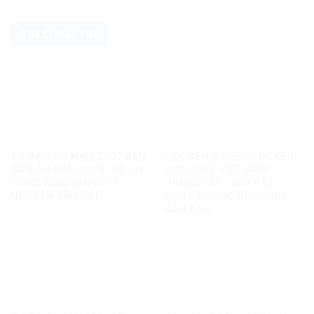
TIN CHÍNH TRỊ
TỪ BẢN ÁN NĂM 2007 ĐẾN
LẤY GEN Z NEPAL ĐỂ KÊU
BẢN ÁN NĂM 2025: HỒ SƠ
GỌI GEN Z VIỆT NAM
CÔNG KHAI NÓI GÌ VỀ
“ĐỨNG DẬY”: MỖI ĐẤT
NGUYỄN VĂN ĐÀI?
NƯỚC KHÔNG PHẢI MỘT
BẢN SAO