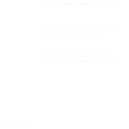
thiểu số ở Tây Nguyên Kỳ 1: Âm mưu
thành lập cái gọi là “Nhà nước Đêga”
NHẬN THỨC MỚI VỀ “ĐỨC” VÀ “TÀI”
TRONG XÂY DỰNG CÁN BỘ
Nỗ lực của Việt Nam trong phòng
chống mua bán người trên 3 lĩnh vực
“Phòng ngừa”, “Bảo vệ” và “Truy tố”
Nhân Quyền