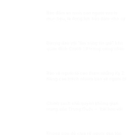
Bảo đảm an ninh con người vừa là
mục tiêu, là động lực bảo đảm cho sự
ổn định chính trị, phát triển đất nước
Kỳ 2: Mối quan hệ giữa an ninh con
người và an ninh quốc gia
Đương đầu với “làn sóng tin giả” liên
quan dịch Covid-19 trong công nhân
Bảo vệ người tố cáo tham nhũng Kỳ 2:
Nâng cao trách nhiệm bảo vệ người tố
cáo tham nhũng
Chính sách chủ quyền không gian
mạng của Trung Quốc – bài học với
Việt Nam!
Không còn dễ chia rẽ người dân tộc