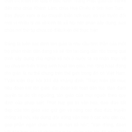
thân trít khăn mỏ quạ ở Bắc Ninh. Trong Phật giáo có thể kể
đến như chùa Khánh Lâm, chùa Huệ Chiếu ở tỉnh Kon Tum…
Đây được xem là sự chuyển biến tích cực, so với trước đổi
mới vì nhiều lý do về kinh tế, xã hội nên phần xây dựng, sửa
chữa nơi thờ tự chưa có điều kiện để thực hiện.
Đảng ta luôn xác định tôn giáo là nhu cầu tinh thần của một
bộ phận nhân dân đang và sẽ tồn tại cùng dân tộc trong quá
trình xây dựng chủ nghĩa xã hội ở nước ta và nhận thức về
sự chuyển biến trong sinh hoạt tôn giáo, mở rộng hoạt động
tôn giáo là xu thế chung trên thế giới trong đó có Việt Nam.
TVăn kiện Đại hội XIII đã khẳng định, “Thực hiện tốt mục
tiêu đoàn kết tôn giáo, đại đoàn kết toàn dân tộc. Bảo đảm
quyền tự do tín ngưỡng, tôn giáo của mọi người theo quy
định của pháp luật. Phát huy giá trị văn hóa, đạo đức tốt
đẹp của tôn giáo vào giữ gìn và nâng cao đạo đức truyền
thống xã hội, xây dựng đời sống văn hóa ở các khu dân cư,
góp phần ngăn chặn các tệ nạn xã hội”; “Vận động, đoàn