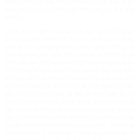
thắng cảnh được bảo đảm bình thường, việc quản lý, sử
dụng, cải tạo, nâng cấp theo quy định pháp luật về di sản
văn hóa…
Từ sau đổi mới đến những năm gần đây, hơn 25.000 cơ sở
được sửa chữa, chiếm 95% tổng cơ sở thờ tự cả nước;
trong đó 1/3 được trùng tu quy mô lớn, và hơn 2.000 cơ sở
được xây dụng mới. Năm 2003 cả nước có 20.065 cơ sở
thờ tự đến năm 2017 tăng lên 29.977 cơ sở thờ tự, trong đó
có 9.343 cơ sở được phục hồi và xây mới. Các công trình
kiến trúc, điêu khắc, hội họa ở các cơ sở tôn giáo được khôi
phục theo hướng gần gũi hơn với các giá trị nghệ thuật dân
gian; như trong Công giáo có Nhà thờ Phát Diệm có sự
tương đồng với kiến trúc truyền thống; nhà thờ mô phỏng
kiến trúc truyền thống của tộc người thiểu số như Nhà thờ
Cam Ly, Nhà thờ Plei Chuet, Nhà thờ K’Long ở khu vực Tây
Nguyên, Nhà thờ Chính tòa Giáo phận Lạng Sơn,…Hình tượng
Đức mẹ đội nón lá, mặc áo dài ở Thánh địa La Vang, áo tứ