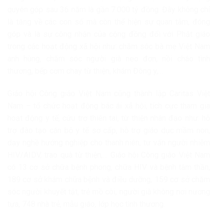
quyên góp sau 36 năm là gần 7.000 tỷ đồng. Đây không chỉ
là tăng về các con số mà còn thể hiện sự quan tâm, đóng
góp và là sự công nhận của cộng đồng đối với Phật giáo
trong các hoạt động xã hội như: chăm sóc bà mẹ Việt Nam
anh hùng, chăm sóc người già neo đơn, nồi cháo tình
thương, bếp cơm chay từ thiện, khám Đông y,…
Giáo hội Công giáo Việt Nam cũng thành lập Caritas Việt
Nam – tổ chức hoạt động bác ái xã hội, tích cực tham gia
hoạt động y tế, cứu trợ thiên tai, từ thiện nhân đạo như: hỗ
trợ đào tạo cán bộ y tế sơ cấp, hỗ trợ giáo dục mầm non,
dạy nghề hướng nghiệp cho thanh niên, tư vấn người nhiễm
HIV/AIDV, trao quà từ thiện,… Giáo hội Công giáo Việt Nam
có 13 cơ sở chữa bệnh phong, chữa HIV và bệnh tâm thần,
189 cơ sở khám chữa bệnh và điều dưỡng, 159 cơ sở chăm
sóc người khuyết tật, trẻ mồ côi, người già không nơi nương
tựa, 748 nhà trẻ, mẫu giáo, lớp học tình thương.