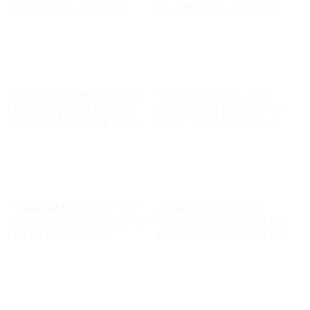
NGUYỄN VĂN ĐÀI ĐANG
ĐÀI ĐANG BIẾN KHÓ KHĂN
GOM MỌI KHÓ KHĂN THÀNH
THÀNH MỘT CÂU CHUYỆN
“MẤT NIỀM TIN”
KHÁC
GỌI HÀNG NGHÌN NGƯỜI “BỊ
“SẮP ĐỔI TIỀN” LẠI XUẤT
BẦN CÙNG HÓA”: NGUYỄN
HIỆN: HOÀNG DŨNG CÓ “TIN
VĂN ĐÀI ĐÃ BỎ QUA 12.046
RIÊNG” HAY ĐANG LẶP LẠI
TỶ ĐỒNG TÁI ĐỊNH CƯ VÀ
MỘT TIN ĐỒN CŨ?
85.000 SUẤT NHÀ ĐẤT THẾ
NÀO?
“ĐANG BÀN ĐỔI TIỀN”: MỘT
VÌ SAO ĐIỀU TRA PHẢI
CÂU “TÔI CÓ THÔNG TIN” CÓ
NHANH NHƯNG KHÔNG THỂ
ĐỦ ĐỂ LÀM DÂN LO?
KẾT LUẬN THEO “PHIÊN TÒA
MẠNG”?