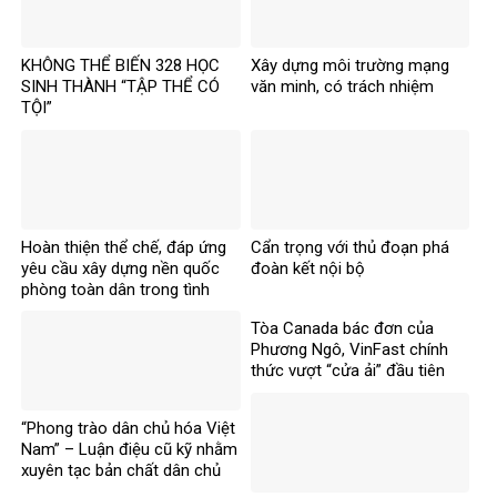
KHÔNG THỂ BIẾN 328 HỌC
Xây dựng môi trường mạng
SINH THÀNH “TẬP THỂ CÓ
văn minh, có trách nhiệm
TỘI”
Hoàn thiện thể chế, đáp ứng
Cẩn trọng với thủ đoạn phá
yêu cầu xây dựng nền quốc
đoàn kết nội bộ
phòng toàn dân trong tình
hình mới
Tòa Canada bác đơn của
Phương Ngô, VinFast chính
thức vượt “cửa ải” đầu tiên
trong vụ kiện xuyên biên giới
“Phong trào dân chủ hóa Việt
Nam” – Luận điệu cũ kỹ nhằm
xuyên tạc bản chất dân chủ
của Đảng