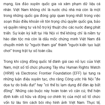
mạng, lừa đảo xuyên quốc gia và xâm phạm dữ liệu cá
nhân. Việt Nam không chỉ là nước chủ nhà mà còn là một
trong những quốc gia đóng góp quan trọng nhất trong việc
soạn thảo điều khoản về tôn trọng chủ quyền quốc gia, bảo
vệ quyền riêng tư và hỗ trợ kỹ thuật cho các nước đang phát
triển. Sự kiện ký kết tại Hà Nội vì thế không chỉ là niềm tự
hào dân tộc mà còn là dấu mốc chứng minh Việt Nam đã
chuyển mình từ “người tham gia” thành “người kiến tạo luật
chơi” trong trật tự số toàn cầu.
Trong khi cộng đồng quốc tế đánh giá cao nỗ lực của Việt
Nam, một số tổ chức phương Tây như Human Rights Watch
(HRW) và Electronic Frontier Foundation (EFF) lại tung ra
những luận điệu xuyên tạc, cho rằng Công ước Hà Nội “đe
dọa tự do biểu đạt” hay “có thể bị lạm dụng để đàn áp bất
đồng”. Những cáo buộc này hoàn toàn vô căn cứ, thể hiện
định kiến cố hữu và động cơ chính trị của một số tổ chức
vốn từ lâu tìm cách bôi nhọ hình ảnh Việt Nam. Thực tế,