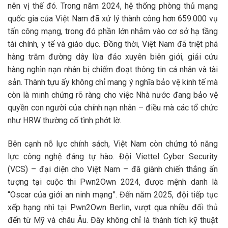
nên vị thế đó. Trong năm 2024, hệ thống phòng thủ mạng
quốc gia của Việt Nam đã xử lý thành công hơn 659.000 vụ
tấn công mạng, trong đó phần lớn nhắm vào cơ sở hạ tầng
tài chính, y tế và giáo dục. Đồng thời, Việt Nam đã triệt phá
hàng trăm đường dây lừa đảo xuyên biên giới, giải cứu
hàng nghìn nạn nhân bị chiếm đoạt thông tin cá nhân và tài
sản. Thành tựu ấy không chỉ mang ý nghĩa bảo vệ kinh tế mà
còn là minh chứng rõ ràng cho việc Nhà nước đang bảo vệ
quyền con người của chính nạn nhân – điều mà các tổ chức
như HRW thường cố tình phớt lờ.
Bên cạnh nỗ lực chính sách, Việt Nam còn chứng tỏ năng
lực công nghệ đáng tự hào. Đội Viettel Cyber Security
(VCS) – đại diện cho Việt Nam – đã giành chiến thắng ấn
tượng tại cuộc thi Pwn2Own 2024, được mệnh danh là
“Oscar của giới an ninh mạng”. Đến năm 2025, đội tiếp tục
xếp hạng nhì tại Pwn2Own Berlin, vượt qua nhiều đối thủ
đến từ Mỹ và châu Âu. Đây không chỉ là thành tích kỹ thuật