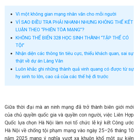
Vì một không gian mạng nhân văn cho mỗi người
VÌ SAO ĐIỀU TRA PHẢI NHANH NHƯNG KHÔNG THỂ KẾT
LUẬN THEO “PHIÊN TÒA MẠNG”?
KHÔNG THỂ BIẾN 328 HỌC SINH THÀNH “TẬP THỂ CÓ
TỘI”
Nhận diện các thông tin tiêu cực, thiếu khách quan, sai sự
thật về dự án Làng Vân
Luôn khắc ghi những thành quả vinh quang có được từ sự
hy sinh to lớn, cao cả của các thế hệ đi trước
Giữa thời đại mà an ninh mạng đã trở thành biên giới mới
của chủ quyền quốc gia và quyền con người, việc Liên Hợp
Quốc lựa chọn Hà Nội làm nơi tổ chức lễ ký kết Công ước
Hà Nội về chống tội phạm mạng vào ngày 25–26 tháng 10
năm 2025 mang ý nghĩa vượt xa khuôn khổ một sự kiện