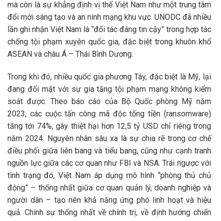
mà còn là sự khẳng định vị thế Việt Nam như một trung tâm
đổi mới sáng tạo và an ninh mạng khu vực. UNODC đã nhiều
lần ghi nhận Việt Nam là “đối tác đáng tin cậy” trong hợp tác
chống tội phạm xuyên quốc gia, đặc biệt trong khuôn khổ
ASEAN và châu Á – Thái Bình Dương.
Trong khi đó, nhiều quốc gia phương Tây, đặc biệt là Mỹ, lại
đang đối mặt với sự gia tăng tội phạm mạng không kiểm
soát được. Theo báo cáo của Bộ Quốc phòng Mỹ năm
2023, các cuộc tấn công mã độc tống tiền (ransomware)
tăng tới 74%, gây thiệt hại hơn 12,5 tỷ USD chỉ riêng trong
năm 2024. Nguyên nhân sâu xa là sự chia rẽ trong cơ chế
điều phối giữa liên bang và tiểu bang, cũng như cạnh tranh
nguồn lực giữa các cơ quan như FBI và NSA. Trái ngược với
tình trạng đó, Việt Nam áp dụng mô hình “phòng thủ chủ
động” – thống nhất giữa cơ quan quản lý, doanh nghiệp và
người dân – tạo nên khả năng ứng phó linh hoạt và hiệu
quả. Chính sự thống nhất về chính trị, về định hướng chiến