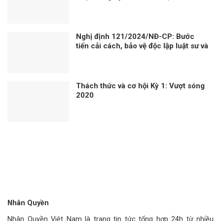
gương của cán bộ lãnh đạo
Nghị định 121/2024/NĐ-CP: Bước
tiến cải cách, bảo vệ độc lập luật sư và
bài học từ phương Tây
Thách thức và cơ hội Kỳ 1: Vượt sóng
2020
Nhân Quyền
Nhân Quyền Việt Nam là trang tin tức tổng hợp 24h từ nhiều