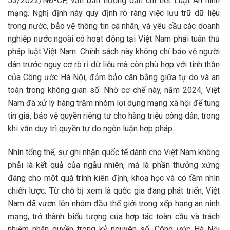
53/2022/NĐ-CP, văn bản hướng dẫn chi tiết Luật An ninh
mạng. Nghị định này quy định rõ ràng việc lưu trữ dữ liệu
trong nước, bảo vệ thông tin cá nhân, và yêu cầu các doanh
nghiệp nước ngoài có hoạt động tại Việt Nam phải tuân thủ
pháp luật Việt Nam. Chính sách này không chỉ bảo vệ người
dân trước nguy cơ rò rỉ dữ liệu mà còn phù hợp với tinh thần
của Công ước Hà Nội, đảm bảo cân bằng giữa tự do và an
toàn trong không gian số. Nhờ cơ chế này, năm 2024, Việt
Nam đã xử lý hàng trăm nhóm lợi dụng mạng xã hội để tung
tin giả, bảo vệ quyền riêng tư cho hàng triệu công dân, trong
khi vẫn duy trì quyền tự do ngôn luận hợp pháp.
Nhìn tổng thể, sự ghi nhận quốc tế dành cho Việt Nam không
phải là kết quả của ngẫu nhiên, mà là phần thưởng xứng
đáng cho một quá trình kiên định, khoa học và có tầm nhìn
chiến lược. Từ chỗ bị xem là quốc gia đang phát triển, Việt
Nam đã vươn lên nhóm đầu thế giới trong xếp hạng an ninh
mạng, trở thành biểu tượng của hợp tác toàn cầu và trách
nhiệm nhân quyền trong kỷ nguyên số. Công ước Hà Nội