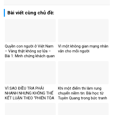
Bài viết cùng chủ đề:
Quyền con người ở Việt Nam
Vì một không gian mạng nhân
– Vàng thật không sợ lửa –
văn cho mỗi người
Bài 1: Minh chứng khách quan
bác bỏ mọi luận điệu sai trái
VÌ SAO ĐIỀU TRA PHẢI
Khi một điểm thi làm rung
NHANH NHƯNG KHÔNG THỂ
chuyển niềm tin: Bài học từ
KẾT LUẬN THEO “PHIÊN TÒA
Tuyên Quang trong bức tranh
MẠNG”?
toàn cầu về liêm chính học
thuật