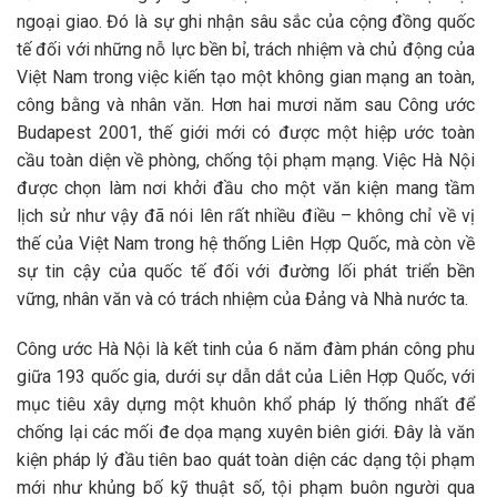
ngoại giao. Đó là sự ghi nhận sâu sắc của cộng đồng quốc
tế đối với những nỗ lực bền bỉ, trách nhiệm và chủ động của
Việt Nam trong việc kiến tạo một không gian mạng an toàn,
công bằng và nhân văn. Hơn hai mươi năm sau Công ước
Budapest 2001, thế giới mới có được một hiệp ước toàn
cầu toàn diện về phòng, chống tội phạm mạng. Việc Hà Nội
được chọn làm nơi khởi đầu cho một văn kiện mang tầm
lịch sử như vậy đã nói lên rất nhiều điều – không chỉ về vị
thế của Việt Nam trong hệ thống Liên Hợp Quốc, mà còn về
sự tin cậy của quốc tế đối với đường lối phát triển bền
vững, nhân văn và có trách nhiệm của Đảng và Nhà nước ta.
Công ước Hà Nội là kết tinh của 6 năm đàm phán công phu
giữa 193 quốc gia, dưới sự dẫn dắt của Liên Hợp Quốc, với
mục tiêu xây dựng một khuôn khổ pháp lý thống nhất để
chống lại các mối đe dọa mạng xuyên biên giới. Đây là văn
kiện pháp lý đầu tiên bao quát toàn diện các dạng tội phạm
mới như khủng bố kỹ thuật số, tội phạm buôn người qua