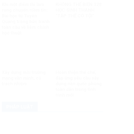
Khi một điểm thi làm
KHÔNG THỂ BIẾN 328
rung chuyển niềm tin:
HỌC SINH THÀNH
Bài học từ Tuyên
“TẬP THỂ CÓ TỘI”
Quang trong bức tranh
toàn cầu về liêm chính
học thuật
Xây dựng môi trường
Hoàn thiện thể chế,
mạng văn minh, có
đáp ứng yêu cầu xây
trách nhiệm
dựng nền quốc phòng
toàn dân trong tình
hình mới
PHÁP LUẬT