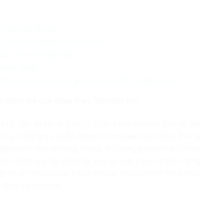
n toàn cho trẻ em
iệc làm bền vững cho thanh niên
 sản cho nữ công nhân
mạng xã hội
 tăng ni tích cực tham gia công tác đền ơn đáp nghĩa
: Kiểm tra cần được thực hiện liên tục
 một vấn đề vô cùng nóng, nhận được sự quan tâm rất lớn
 đối với những vụ án đã được các cơ quan chức năng đưa ra
người dân đều rất bàng hoàng. Bởi, hàng giả có mặt ở khắp
 loại hàng giả tác động rất xấu tới sức khỏe và tính mạng
thực phẩm chức năng, mỹ phẩm hay những nhóm hàng thực
 dùng vô cùng lớn.