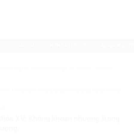
I
PHÁP LUẬT
NHÌN RA THẾ GIỚI
CÁC NHÓM QUYỀ
uyenvn.org, hãy search trên Google với cú pháp: "Từ khóa"
hóa XV: Không khoan nhượng trong xử lý hàng giả, hàng kém chất
nước
 khóa XV: Không khoan nhượng trong
 lượng