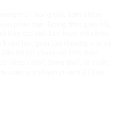
thương mại, hàng giả, xâm phạm
biến phức tạp. Trong thời gian tới,
ủ tiếp tục chỉ đạo thực hiện hiệu
 buôn lậu, gian lận thương mại và
 đẩy lùi tội phạm với tinh thần
ó vùng cấm”; đồng thời, rà soát,
 văn bản quy phạm pháp luật liên