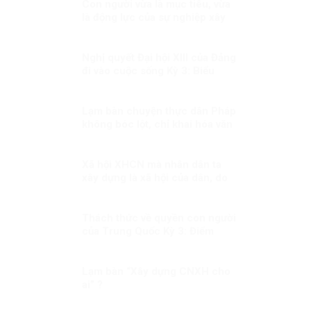
Con người vừa là mục tiêu, vừa
là động lực của sự nghiệp xây
dựng đất nước
Nghị quyết Đại hội XIII của Đảng
đi vào cuộc sống Kỳ 3: Biểu
tượng của ý chí Việt Nam trong
thời đại mới
Lạm bàn chuyện thực dân Pháp
không bóc lột, chỉ khai hóa văn
minh?
Xã hội XHCN mà nhân dân ta
xây dựng là xã hội của dân, do
dân và vì dân
Thách thức về quyền con người
của Trung Quốc Kỳ 3: Điểm
nhấn về phát triển con người
Lạm bàn “Xây dựng CNXH cho
ai” ?