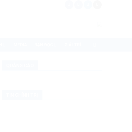
N
MEDIA
BẠN ĐỌC
GIẢI TRÍ
QUẢNG CÁO
TIN CHÍNH TRỊ