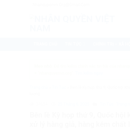
Skip
Nhanquyenvn.org@gmail.com
to
content
TRANG CHỦ
TIN TỨC
CHÍNH TRỊ – XÃ HỘ
Mẹo nhỏ:
Để tìm kiếm chính xác tin bài của nhanq
+ "nhanquyenvn.org".
Tìm kiếm ngay
Trang chủ
»
Tin Tức
»
Bên lề Kỳ họp thứ 9, Quốc hội k
lượng
24654
25 Tháng 6, 2025
Tin Tức
Trong 
Bên lề Kỳ họp thứ 9, Quốc hội
xử lý hàng giả, hàng kém chất