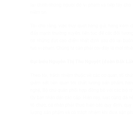
lại chính những người đó vi phạm và tiếp tay cho
niềm tin.
Tôi cho rằng, việc truy quét hàng giả, hàng kém
đẩy mạnh thường xuyên, liên tục để các đối tượng 
có những đợt cao điểm nhất định sau đó lại buông
tục vi phạm. Chúng ta cần phải coi đây là một nh
Đại biểu Nguyễn Thị Thu Nguyệt (đoàn Đắk Lắk)
Theo tôi, trách nhiệm thuộc về các cơ quan, tổ chứ
giám sát liên quan tới chất lượng sản phẩm, hàn
nghệ, Bộ chủ quản phối hợp đồng bộ với các bộ nh
Ủy ban nhân dân các cấp. Hiện nay, luật cũng đã 
tổ chức, cá nhân phải thực hiện các quy định, quy
lượng sản phẩm và có trách nhiệm khi đưa sản phẩ