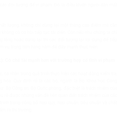
 các đối tượng để vi phạm. Đó là điều khiến người dân mất
 chất lượng, không chỉ dừng lại một tháng cao điểm mà cần
không có cơ hội tiếp tục tái diễn. Còn nếu như chúng ta chỉ
 lỏng hoặc dừng lại thì các đối tượng lại lợi dụng để tiếp
iệm vụ trọng tâm hàng năm để đẩy mạnh thực hiện.
: Có chế tài mạnh hơn với trường hợp cố tình vi phạm
c, cá nhân trong quá trình thực hiện các hoạt động kiểm tra,
g hóa. Quy định rõ là các bộ, ngành là Bộ Khoa học Công
ư: Bộ Công an, Bộ Quốc phòng, đặc biệt là trách nhiệm của
nêu rõ được những vấn đề liên quan đến trách nhiệm của các
 trình trong công bố hợp quy, hợp chuẩn, tiêu chuẩn và chất
m ra thị trường.