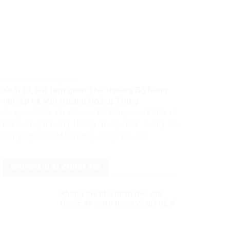
PHÁP LUẬT PHÁP LUẬT VIỆT NAM
Khởi tố, bắt tạm giam Thứ trưởng Bộ Nông
nghiệp và Môi trường Hoàng Trung
Cơ quan Cảnh sát điều tra Bộ Công an đã khởi tố,
bắt tạm giam ông Hoàng Trung, Thứ trưởng Bộ
Nông nghiệp và Môi trường, cùng ba bị can...
NGHIÊN CỨU CHÍNH TRỊ
Không thể phủ nhận tiêu chí,
thước đo quan trọng về giá trị, ý
nghĩa của dân chủ, nhân quyền