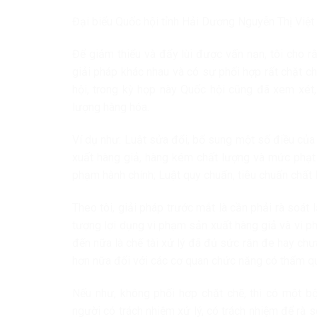
Đại biểu Quốc hội tỉnh Hải Dương Nguyễn Thị Việt
Để giảm thiểu và đẩy lùi được vấn nạn, tôi cho rằ
giải pháp khác nhau và có sự phối hợp rất chặt c
hội, trong kỳ họp này Quốc hội cũng đã xem xét,
lượng hàng hóa.
Ví dụ như: Luật sửa đổi, bổ sung một số điều của 
xuất hàng giả, hàng kém chất lượng và mức phạt t
phạm hành chính; Luật quy chuẩn, tiêu chuẩn chất 
Theo tôi, giải pháp trước mắt là cần phải rà soát
tượng lợi dụng vi phạm sản xuất hàng giả và vi 
đến nữa là chế tài xử lý đã đủ sức răn đe hay ch
hơn nữa đối với các cơ quan chức năng có thẩm qu
Nếu như, không phối hợp chặt chẽ, thì có một bộ
người có trách nhiệm xử lý, có trách nhiệm để rà 