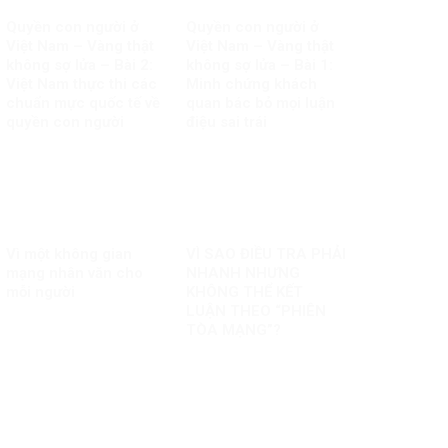
Quyền con người ở
Quyền con người ở
Việt Nam – Vàng thật
Việt Nam – Vàng thật
không sợ lửa – Bài 2:
không sợ lửa – Bài 1:
Việt Nam thực thi các
Minh chứng khách
chuẩn mực quốc tế về
quan bác bỏ mọi luận
quyền con người
điệu sai trái
Vì một không gian
VÌ SAO ĐIỀU TRA PHẢI
mạng nhân văn cho
NHANH NHƯNG
mỗi người
KHÔNG THỂ KẾT
LUẬN THEO “PHIÊN
TÒA MẠNG”?