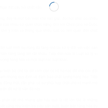
 Nga đặt câu hỏi chất vấn
ng, đây là một bài toán khá nan giải, đòi hỏi phải có nhiều
hẽ của nhiều cơ quan chức năng. Đối với Chính phủ và Quốc
 cho ý kiến và thông qua nhiều luật có liên quan đến chất
Bộ luật hình sự cũng đã tăng chế tài xử lý đối với việc sản
iền cũng tăng lên rất nhiều. Tiếp đến nữa là Luật xử lý vi
lượng hàng hóa và một loạt các luật khác.
 lại toàn bộ chế tài để xem còn có kẽ hở nào để cho các đối
phạm những quy định về đảm bảo chất lượng hàng hóa. Tiếp
ưa; đồng thời, cần phải có sự phối hợp chặt chẽ và mạnh mẽ
yền để xử lý vấn đề này.
 phận rất nhỏ nhưng gây hậu quả là rất lớn. Đó là những
soát cũng như kiểm tra việc sản xuất, buôn bán hàng hóa thì