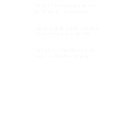
Chiêu trò lợi dụng phụ nữ dân
tộc Thượng: Tổ chức Cứu
Người Vượt Biển và vở kịch “tù
đày tôn giáo”
Hội đồng Nhân quyền Liên Hợp
Quốc không nên là một bãi
chiến trường
BẢO VỆ CHỦ QUYỀN GẮN VỚI
PHÁT TRIỂN KINH TẾ BIẾN