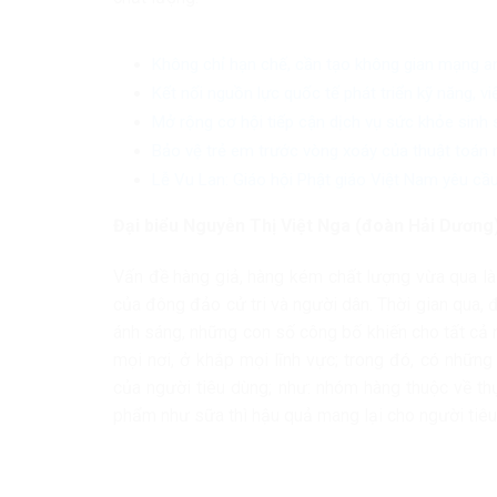
Không chỉ hạn chế, cần tạo không gian mạng a
Kết nối nguồn lực quốc tế phát triển kỹ năng, v
Mở rộng cơ hội tiếp cận dịch vụ sức khỏe sinh
Bảo vệ trẻ em trước vòng xoáy của thuật toán 
Lễ Vu Lan: Giáo hội Phật giáo Việt Nam yêu cầu
Đại biểu Nguyễn Thị Việt Nga (đoàn Hải Dương)
Vấn đề hàng giả, hàng kém chất lượng vừa qua là
của đông đảo cử tri và người dân. Thời gian qua,
ánh sáng, những con số công bố khiến cho tất cả 
mọi nơi, ở khắp mọi lĩnh vực; trong đó, có những
của người tiêu dùng; như: nhóm hàng thuộc về 
phẩm như sữa thì hậu quả mang lại cho người tiêu