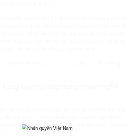
ù hợp với điều kiện thực tế.
iết thực như hoàn thiện mô hình tổ chức và phương thức vận
huy giá trị lịch sử, văn hóa truyền thống; phát triển kinh tế
công nghệ; chính sách dân tộc, tôn giáo; hỗ trợ hộ nghèo,
nh nhà chung cư; quy hoạch, đất đai, môi trường; xây dựng
g các vấn đề về y tế, giáo dục, an sinh xã hội.
 vấn đề người dân còn bức xúc hoặc đã nhiều lần kiến nghị
n, tăng cường ứng dụng công nghệ
ếp tục duy trì và nhân rộng nhiều mô hình đã phát huy hiệu
y thứ Sáu tuần cuối hàng tháng nghe dân nói, nói dân hiểu,
 thứ Bảy – lắng nghe dân nói”, “Cà phê dân sinh”, “Bàn trà
24/7″…