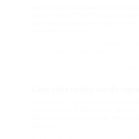
Ngày 18/6/2026, Ban Thường trực Ủy ban Trung ư
hoạch số 17/KH-MTTW-BTT tổ chức các hoạt động “
cấp tỉnh đến cấp xã, khu dân cư; đồng thời lấy kết
tiêu chí đánh giá hiệu quả.
Không chỉ hạn chế, cần tạo không gian mạng a
Kết nối nguồn lực quốc tế phát triển kỹ năng, v
Mở rộng cơ hội tiếp cận dịch vụ sức khỏe sinh
Bảo vệ trẻ em trước vòng xoáy của thuật toán 
Lễ Vu Lan: Giáo hội Phật giáo Việt Nam yêu cầu
Lắng nghe những vấn đề ngườ
Theo kế hoạch, “Tháng nghe dân nói” được tổ ch
thư, Chủ tịch nước Tô Lâm; thực hiện Nghị quyết
phát huy vai trò chủ thể của nhân dân trong xây 
thuận xã hội.