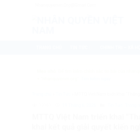
Skip
Nhanquyenvn.org@gmail.com
to
content
TRANG CHỦ
TIN TỨC
CHÍNH TRỊ – XÃ HỘ
Mẹo nhỏ:
Để tìm kiếm chính xác tin bài của nhanq
+ "nhanquyenvn.org".
Tìm kiếm ngay
Trang chủ
»
Tin Tức
»
MTTQ Việt Nam triển khai “Tháng n
13161
19 Tháng 6, 2026
Tin Tức
Trong 
MTTQ Việt Nam triển khai “Thá
khai kết quả giải quyết kiến ng