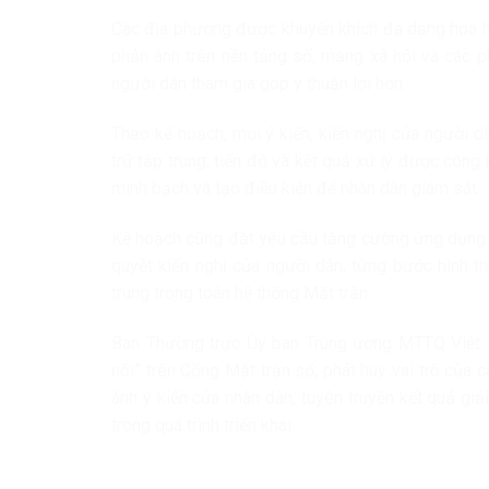
Các địa phương được khuyến khích đa dạng hóa hì
phản ánh trên nền tảng số, mạng xã hội và các p
người dân tham gia góp ý thuận lợi hơn.
Theo kế hoạch, mọi ý kiến, kiến nghị của người dâ
trữ tập trung; tiến độ và kết quả xử lý được côn
minh bạch và tạo điều kiện để nhân dân giám sát.
Kế hoạch cũng đặt yêu cầu tăng cường ứng dụng cô
quyết kiến nghị của người dân; từng bước hình th
trung trong toàn hệ thống Mặt trận.
Ban Thường trực Ủy ban Trung ương MTTQ Việt
nói” trên Cổng Mặt trận số; phát huy vai trò của c
ánh ý kiến của nhân dân, tuyên truyền kết quả giả
trong quá trình triển khai.