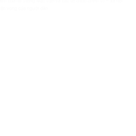
ệm của hệ thống Mặt trận và các tổ chức chính trị – xã hội
uyện vọng của người dân.