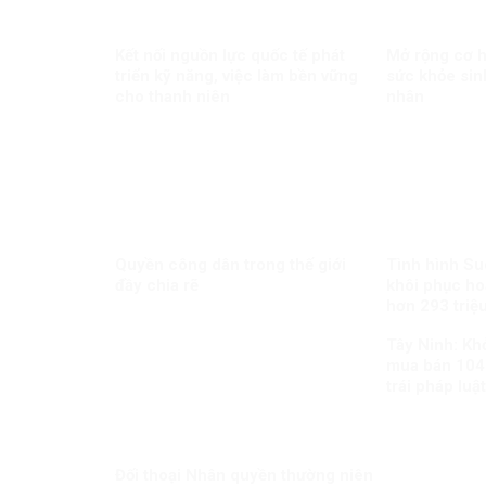
Kết nối nguồn lực quốc tế phát
Mở rộng cơ hộ
triển kỹ năng, việc làm bền vững
sức khỏe sin
cho thanh niên
nhân
Quyền công dân trong thế giới
Tình hình Su
đầy chia rẽ
khôi phục ho
hơn 293 triệu
Tây Ninh: Khở
mua bán 104
trái pháp luật
Đối thoại Nhân quyền thường niên