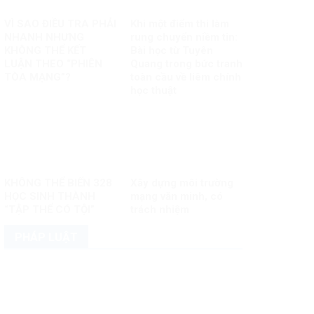
VÌ SAO ĐIỀU TRA PHẢI
Khi một điểm thi làm
NHANH NHƯNG
rung chuyển niềm tin:
KHÔNG THỂ KẾT
Bài học từ Tuyên
LUẬN THEO “PHIÊN
Quang trong bức tranh
TÒA MẠNG”?
toàn cầu về liêm chính
học thuật
KHÔNG THỂ BIẾN 328
Xây dựng môi trường
HỌC SINH THÀNH
mạng văn minh, có
“TẬP THỂ CÓ TỘI”
trách nhiệm
PHÁP LUẬT