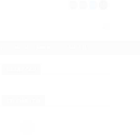
N
MEDIA
BẠN ĐỌC
GIẢI TRÍ
QUẢNG CÁO
TIN CHÍNH TRỊ