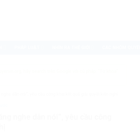
I
PHÁP LUẬT
NHÌN RA THẾ GIỚI
CÁC NHÓM QUYỀ
uyenvn.org, hãy search trên Google với cú pháp: "Từ khóa"
ghe dân nói”, yêu cầu công khai kết quả giải quyết kiến nghị
nước
ng nghe dân nói”, yêu cầu công
hị