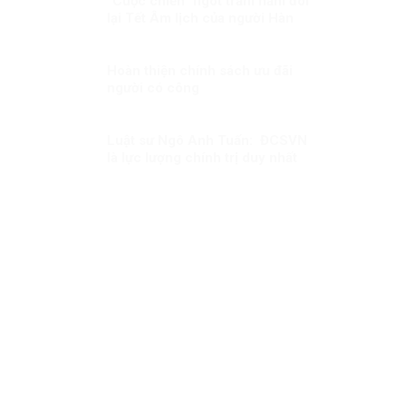
“Cuộc chiến” ngót trăm năm đòi
lại Tết Âm lịch của người Hàn
Quốc
Hoàn thiện chính sách ưu đãi
người có công
Luật sư Ngô Anh Tuấn: ĐCSVN
là lực lượng chính trị duy nhất
có đủ năng lực để quản trị Việt
Nam