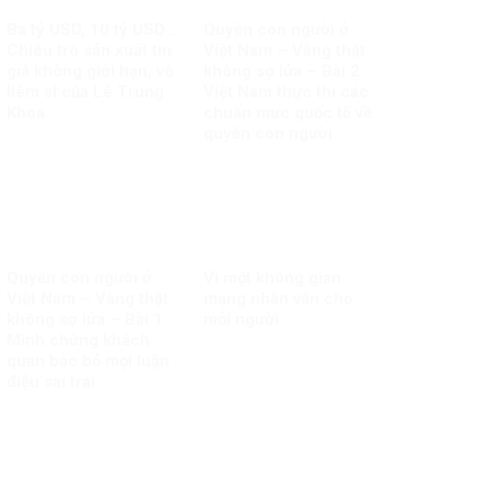
Ba tỷ USD, 10 tỷ USD…
Quyền con người ở
Chiêu trò sản xuất tin
Việt Nam – Vàng thật
giả không giới hạn, vô
không sợ lửa – Bài 2:
liêm sỉ của Lê Trung
Việt Nam thực thi các
Khoa
chuẩn mực quốc tế về
quyền con người
Quyền con người ở
Vì một không gian
Việt Nam – Vàng thật
mạng nhân văn cho
không sợ lửa – Bài 1:
mỗi người
Minh chứng khách
quan bác bỏ mọi luận
điệu sai trái