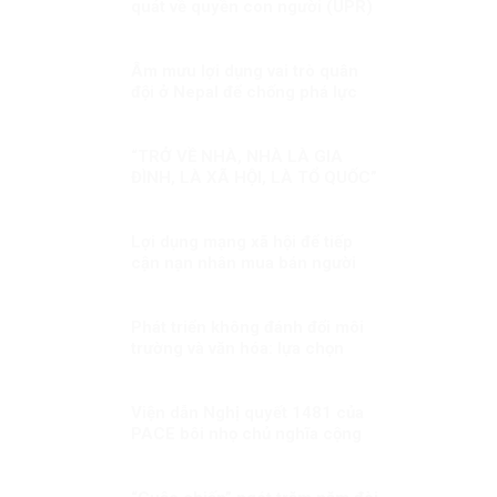
quát về quyền con người (UPR)
– những bước phát triển gần
đây
Âm mưu lợi dụng vai trò quân
đội ở Nepal để chống phá lực
lượng vũ trang Việt Nam
“TRỞ VỀ NHÀ, NHÀ LÀ GIA
ĐÌNH, LÀ XÃ HỘI, LÀ TỔ QUỐC”
Lợi dụng mạng xã hội để tiếp
cận nạn nhân mua bán người
Phát triển không đánh đổi môi
trường và văn hóa: lựa chọn
khó, nhưng là con đường đúng
Viện dẫn Nghị quyết 1481 của
PACE bôi nhọ chủ nghĩa cộng
sản: Một hành động sai lầm và
nguy hiểm!