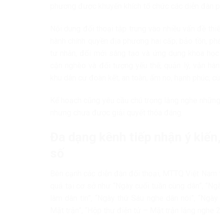
phương được khuyến khích tổ chức các diễn đàn ph
Nội dung đối thoại tập trung vào nhiều vấn đề th
hành chính quyền địa phương hai cấp; bảo tồn, phát 
tư nhân, đổi mới sáng tạo và ứng dụng khoa học 
cận nghèo và đối tượng yếu thế; quản lý, vận hà
khu dân cư đoàn kết, an toàn, ấm no, hạnh phúc; cùn
Kế hoạch cũng yêu cầu chú trọng lắng nghe những
nhưng chưa được giải quyết thỏa đáng.
Đa dạng kênh tiếp nhận ý kiế
số
Bên cạnh các diễn đàn đối thoại, MTTQ Việt Nam ti
quả tại cơ sở như “Ngày cuối tuần cùng dân”, “Ngà
làm dân tin”, “Ngày thứ Sáu nghe dân nói”, “Ngày
Mặt trận”, “Hộp thư điện tử – Mặt trận lắng nghe 