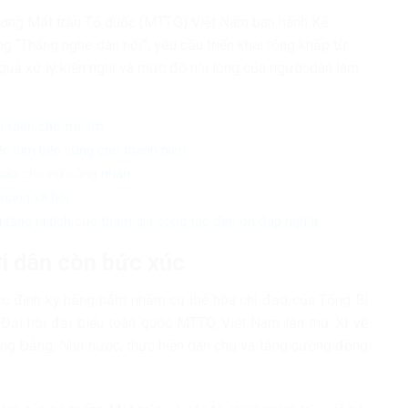
ơng Mặt trận Tổ quốc (MTTQ) Việt Nam ban hành Kế
Tháng nghe dân nói”, yêu cầu triển khai rộng khắp từ
 quả xử lý kiến nghị và mức độ hài lòng của người dân làm
n toàn cho trẻ em
iệc làm bền vững cho thanh niên
 sản cho nữ công nhân
mạng xã hội
 tăng ni tích cực tham gia công tác đền ơn đáp nghĩa
i dân còn bức xúc
ức định kỳ hằng năm nhằm cụ thể hóa chỉ đạo của Tổng Bí
 Đại hội đại biểu toàn quốc MTTQ Việt Nam lần thứ XI về
dựng Đảng, Nhà nước, thực hiện dân chủ và tăng cường đồng