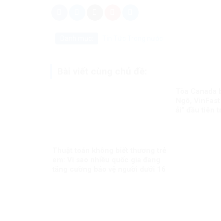
Danh mục:
Tin Tức
Trong nước
Bài viết cùng chủ đề:
Tòa Canada 
Ngô, VinFast
ải” đầu tiên 
biên giới
Thuật toán không biết thương trẻ
em: Vì sao nhiều quốc gia đang
tăng cường bảo vệ người dưới 16
tuổi trên mạng xã hội?