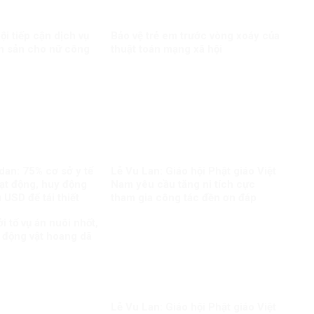
i tiếp cận dịch vụ
Bảo vệ trẻ em trước vòng xoáy của
h sản cho nữ công
thuật toán mạng xã hội
dan: 75% cơ sở y tế
Lễ Vu Lan: Giáo hội Phật giáo Việt
ạt động, huy động
Nam yêu cầu tăng ni tích cực
 USD để tái thiết
tham gia công tác đền ơn đáp
nghĩa
i tố vụ án nuôi nhốt,
 động vật hoang dã
Lễ Vu Lan: Giáo hội Phật giáo Việt