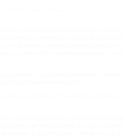
Ủy ban MTTQ Việt Nam thành phố Huế tổ chức cuối tháng
 yêu cầu các hoạt động phải được triển khai ở tất cả các
 chất, hiệu quả, tránh hình thức và chồng chéo trong phối
hội các cấp được yêu cầu trực tiếp xuống địa bàn, tổ chức
 tâm tới các nhóm yếu thế và những người chưa là hội viên,
 nghị, phản ánh của người dân được chuyển tới cá nhân, cơ
quả rõ ràng, đúng thời hạn theo quy định.
ghe dân nói” là tổ chức các “Diễn đàn nhân dân” hoặc diễn
 đổi mới hoạt động đối thoại trực tiếp giữa lãnh đạo Đảng,
ng đối thoại theo hướng tập trung vào các vấn đề lớn và
ng người dân. Ở cấp tỉnh, cấp xã và khu dân cư, các địa