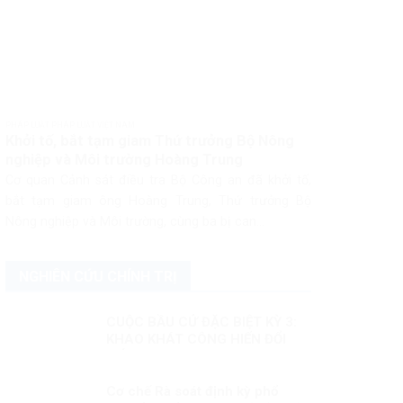
PHÁP LUẬT PHÁP LUẬT VIỆT NAM
Khởi tố, bắt tạm giam Thứ trưởng Bộ Nông
nghiệp và Môi trường Hoàng Trung
Cơ quan Cảnh sát điều tra Bộ Công an đã khởi tố,
bắt tạm giam ông Hoàng Trung, Thứ trưởng Bộ
Nông nghiệp và Môi trường, cùng ba bị can...
NGHIÊN CỨU CHÍNH TRỊ
CUỘC BẦU CỬ ĐẶC BIỆT KỲ 3:
KHAO KHÁT CÔNG HIẾN ĐỔI
MỚI
Cơ chế Rà soát định kỳ phổ