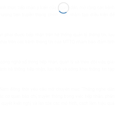
nh thức tiếp nhận ý kiến của người dân, mở rộng các kênh
hương tiện truyền thông chính thức nhằm tạo điều kiện để
n phải được tiếp nhận trên hệ thống quản lý thông tin, lưu
g khai trên các kênh thông tin của MTTQ nhằm bảo đảm tính
ng nghệ số trong tiếp nhận, quản lý và theo dõi việc giải
ành hệ thống tiếp nhận, lưu trữ và công khai thông tin tập
 Nam đồng thời yêu cầu mở chuyên mục “Tháng nghe dân
ác cơ quan báo chí, truyền thông trong việc tiếp nhận, phản
i quyết kiến nghị và lan tỏa các mô hình, cách làm hiệu quả