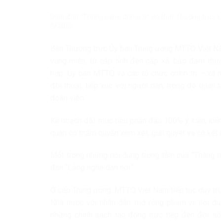
Diễn đàn “Tháng nghe dân nói” do Ban Thường trực 
5/2026.
Ban Thường trực Ủy ban Trung ương MTTQ Việt Nam
vùng miền, từ cấp tỉnh đến cấp xã, bảo đảm thực
hợp. Ủy ban MTTQ và các tổ chức chính trị – xã 
đối thoại, tiếp xúc với người dân, trong đó quan
đoàn viên.
Kế hoạch đặt mục tiêu phấn đấu 100% ý kiến, kiến
quan có thẩm quyền xem xét, giải quyết và có kết 
Một trong những nội dung trọng tâm của “Tháng n
đàn “Lắng nghe dân nói”.
Ở cấp Trung ương, MTTQ Việt Nam tiếp tục duy trì,
Nhà nước với nhân dân; mở rộng phạm vi, nội du
những chính sách tác động trực tiếp đến đời số