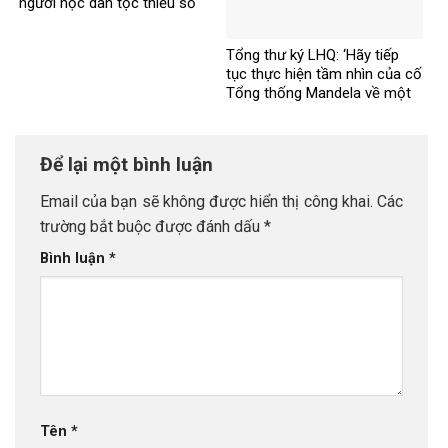
người học dân tộc thiểu số
rất ít người
Tổng thư ký LHQ: ‘Hãy tiếp
tục thực hiện tầm nhìn của cố
Tổng thống Mandela về một
thế giới công bằng, toàn diện,
bình đẳng và hòa bình’
Để lại một bình luận
Email của bạn sẽ không được hiển thị công khai.
Các
trường bắt buộc được đánh dấu
*
Bình luận
*
Tên
*