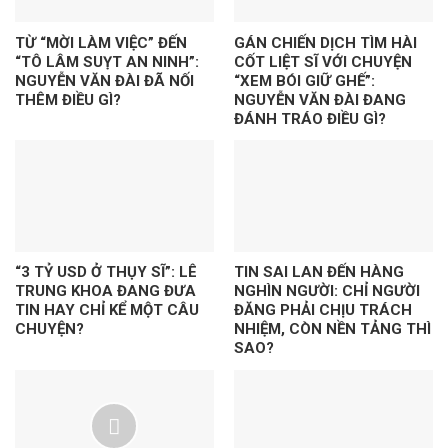
TỪ “MỜI LÀM VIỆC” ĐẾN
GÁN CHIẾN DỊCH TÌM HÀI
“TÔ LÂM SUỴT AN NINH”:
CỐT LIỆT SĨ VỚI CHUYỆN
NGUYỄN VĂN ĐÀI ĐÃ NỐI
“XEM BÓI GIỮ GHẾ”:
THÊM ĐIỀU GÌ?
NGUYỄN VĂN ĐÀI ĐANG
ĐÁNH TRÁO ĐIỀU GÌ?
“3 TỶ USD Ở THỤY SĨ”: LÊ
TIN SAI LAN ĐẾN HÀNG
TRUNG KHOA ĐANG ĐƯA
NGHÌN NGƯỜI: CHỈ NGƯỜI
TIN HAY CHỈ KỂ MỘT CÂU
ĐĂNG PHẢI CHỊU TRÁCH
CHUYỆN?
NHIỆM, CÒN NỀN TẢNG THÌ
SAO?