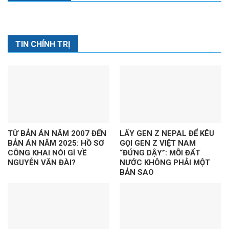
TIN CHÍNH TRỊ
TỪ BẢN ÁN NĂM 2007 ĐẾN
LẤY GEN Z NEPAL ĐỂ KÊU
BẢN ÁN NĂM 2025: HỒ SƠ
GỌI GEN Z VIỆT NAM
CÔNG KHAI NÓI GÌ VỀ
“ĐỨNG DẬY”: MỖI ĐẤT
NGUYỄN VĂN ĐÀI?
NƯỚC KHÔNG PHẢI MỘT
BẢN SAO