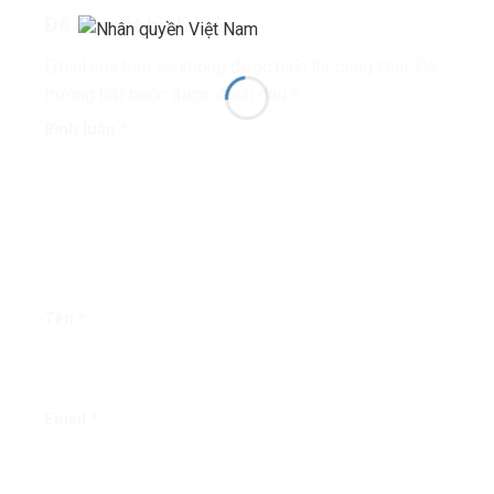
Để lại một bình luận
Email của bạn sẽ không được hiển thị công khai.
Các
trường bắt buộc được đánh dấu
*
Bình luận
*
Tên
*
Email
*