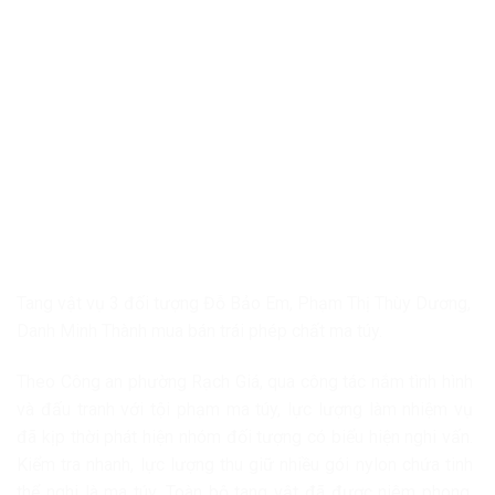
Tang vật vụ 3 đối tượng Đỗ Bảo Em, Phạm Thị Thùy Dương,
Danh Minh Thành mua bán trái phép chất ma túy.
Theo Công an phường Rạch Giá, qua công tác nắm tình hình
và đấu tranh với tội phạm ma túy, lực lượng làm nhiệm vụ
đã kịp thời phát hiện nhóm đối tượng có biểu hiện nghi vấn.
Kiểm tra nhanh, lực lượng thu giữ nhiều gói nylon chứa tinh
thể nghi là ma túy. Toàn bộ tang vật đã được niêm phong,