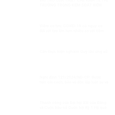
VAI TRÒ CỦA THIẾT CHẾ KINH TẾ THỊ
TRƯỜNG TRONG KIỂM SOÁT KIỂM
SOÁT THAM NHŨNG
Viêm cơ tim: COVID-19 có nguy cơ
đối với tim lớn hơn nhiều so với tiêm
chủng!
Cần thực hiện nghiêm Quy tắc ứng xử
Nghị định 121/2024/NĐ-CP: Bước
tiến cải cách, bảo vệ độc lập luật sư và
bài học từ phương Tây
Thành công của Đại hội XIII của Đảng
và Cuộc bầu cử Quốc hội Kỳ 1 Hệ quả
tất yếu của việc kiên định, vận dụng