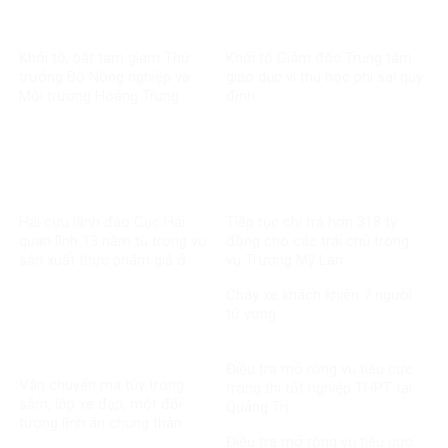
Khởi tố, bắt tạm giam Thứ
Khởi tố Giám đốc Trung tâm
trưởng Bộ Nông nghiệp và
giáo dục vì thu học phí sai quy
Môi trường Hoàng Trung
định
Hai cựu lãnh đạo Cục Hải
Tiếp tục chi trả hơn 318 tỷ
quan lĩnh 13 năm tù trong vụ
đồng cho các trái chủ trong
sản xuất thực phẩm giả ở
vụ Trương Mỹ Lan
MediPhar
Cháy xe khách khiến 7 người
tử vong​
Điều tra mở rộng vụ tiêu cực
Vận chuyển ma túy trong
trong thi tốt nghiệp THPT tại
săm, lốp xe đạp, một đối
Quảng Trị
tượng lĩnh án chung thân
Điều tra mở rộng vụ tiêu cực