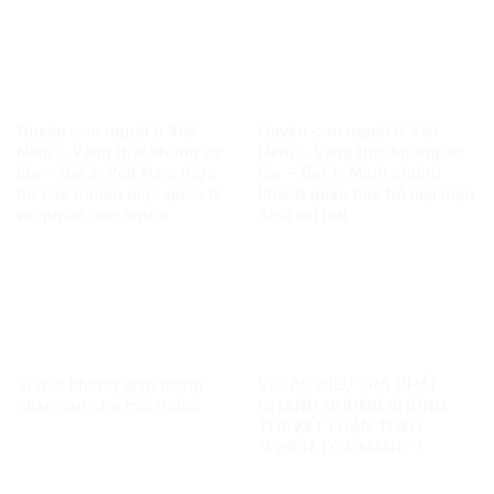
Quyền con người ở Việt
Quyền con người ở Việt
Nam – Vàng thật không sợ
Nam – Vàng thật không sợ
lửa – Bài 2: Việt Nam thực
lửa – Bài 1: Minh chứng
thi các chuẩn mực quốc tế
khách quan bác bỏ mọi luận
về quyền con người
điệu sai trái
Vì một không gian mạng
VÌ SAO ĐIỀU TRA PHẢI
nhân văn cho mỗi người
NHANH NHƯNG KHÔNG
THỂ KẾT LUẬN THEO
“PHIÊN TÒA MẠNG”?