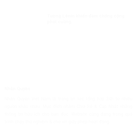
sáng tạo chủ nghĩa Mác-Lênin, tư
tưởng Hồ Chí Minh
Tượng Lênin khiến đám chống cộng
phát cuồng.
Nhân Quyền
Nhân Quyền Việt Nam là trang tin tức tổng hợp 24h từ nhiều
nguồn khác nhau. Mục đích nhằm Chia Sẽ & Cập Nhật những
thông tin hữu ích cho bạn đọc. Website cũng đang trong quá
trình chạy thử nghiệm & chờ xin giấy phép hoạt động.