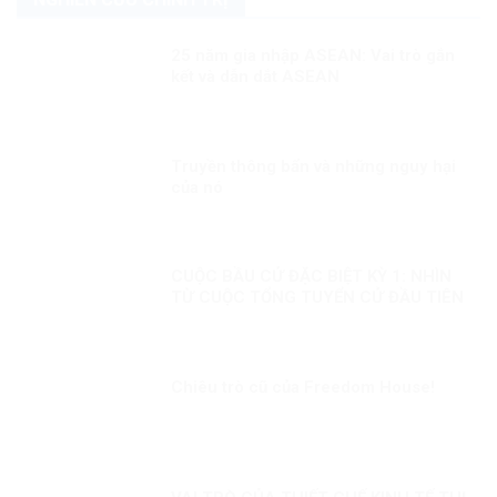
25 năm gia nhập ASEAN: Vai trò gắn
kết và dẫn dắt ASEAN
Truyền thông bẩn và những nguy hại
của nó
CUỘC BẦU CỬ ĐẶC BIỆT KỲ 1: NHÌN
TỪ CUỘC TỔNG TUYỂN CỬ ĐẦU TIÊN
Chiêu trò cũ của Freedom House!