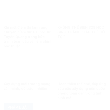
Khi một điểm thi làm rung
KHÔNG THỂ BIẾN 328 HỌC
chuyển niềm tin: Bài học từ
SINH THÀNH “TẬP THỂ CÓ
Tuyên Quang trong bức
TỘI”
tranh toàn cầu về liêm chính
học thuật
Xây dựng môi trường mạng
Hoàn thiện thể chế, đáp ứng
văn minh, có trách nhiệm
yêu cầu xây dựng nền quốc
phòng toàn dân trong tình
hình mới
PHÁP LUẬT