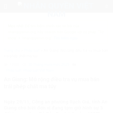
Skip
to
content
Mẹo nhỏ:
Để tìm kiếm chính xác tin bài của
nhanquyenvn.org, hãy search trên Google với cú pháp: "Từ
khóa" + "nhanquyenvn.org".
Tìm kiếm ngay
Trang chủ
»
Pháp luật
»
An Giang: Mở rộng điều tra vụ mua bán
trái phép chất ma túy
17680
30 Tháng mười một, 2025
Pháp luật
Pháp luật Việt Nam
An Giang: Mở rộng điều tra vụ mua bán
trái phép chất ma túy
Ngày 29/11, Công an phường Rạch Giá, tỉnh An
Giang cho biết đơn vị đang tạm giữ hình sự 3