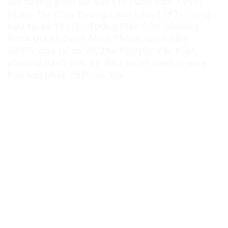
đối tượng gồm: Đỗ Bảo Em (sinh năm 1997),
Phạm Thị Thùy Dương (sinh năm 1997), cùng
ngụ tại số 105/21 đường Mạc Cửu, phường
Rạch Giá và Danh Minh Thành (sinh năm
2007), ngụ tại số 20/29A Nguyễn Văn Kiến,
phường Rạch Giá, để điều tra về hành vi mua
bán trái phép chất ma túy.