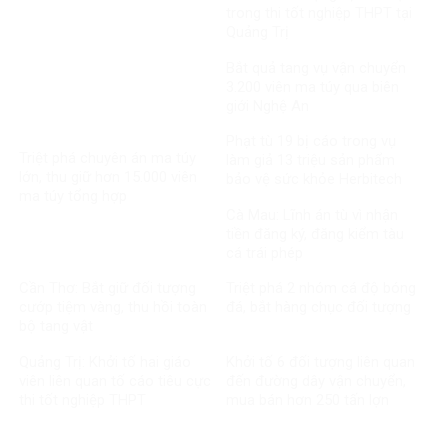
trong thi tốt nghiệp THPT tại
Quảng Trị
Bắt quả tang vụ vận chuyển
3.200 viên ma túy qua biên
giới Nghệ An
Phạt tù 19 bị cáo trong vụ
Triệt phá chuyên án ma túy
làm giả 13 triệu sản phẩm
lớn, thu giữ hơn 15.000 viên
bảo vệ sức khỏe Herbitech
ma túy tổng hợp
Cà Mau: Lĩnh án tù vì nhận
tiền đăng ký, đăng kiểm tàu
cá trái phép
Cần Thơ: Bắt giữ đối tượng
Triệt phá 2 nhóm cá độ bóng
cướp tiệm vàng, thu hồi toàn
đá, bắt hàng chục đối tượng
bộ tang vật
Quảng Trị: Khởi tố hai giáo
Khởi tố 6 đối tượng liên quan
viên liên quan tố cáo tiêu cực
đến đường dây vận chuyển,
thi tốt nghiệp THPT
mua bán hơn 250 tấn lợn
bệnh