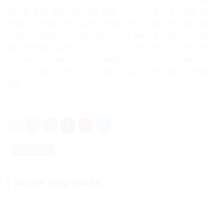
chuyển giám định theo quy định. Thời gian qua, tình hình tội
phạm và tệ nạn liên quan ma túy trên địa bàn còn tiềm ẩn
nhiều diễn biến phức tạp, đặc biệt là trong giới trẻ. Việc kịp
thời phát hiện, ngăn chặn và xử lý các đối tượng nêu trên thể
hiện sự quyết tâm của lực lượng Công an cơ sở trong việc
giữ vững an ninh trật tự, góp phần bảo vệ bình yên cho nhân
dân.
Danh mục:
Pháp luật
Pháp luật Việt Nam
Bài viết cùng chủ đề: