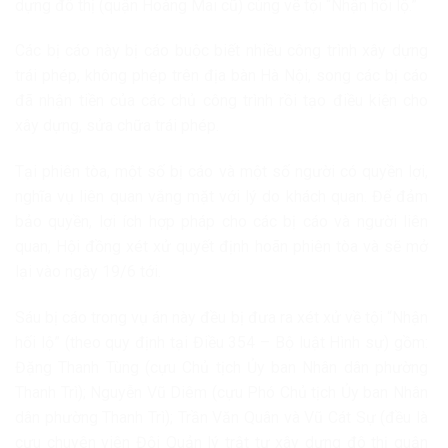
dựng đô thị (quận Hoàng Mai cũ) cùng về tội “Nhận hối lộ.”
Các bị cáo này bị cáo buộc biết nhiều công trình xây dựng
trái phép, không phép trên địa bàn Hà Nội, song các bị cáo
đã nhận tiền của các chủ công trình rồi tạo điều kiện cho
xây dựng, sửa chữa trái phép.
Tại phiên tòa, một số bị cáo và một số người có quyền lợi,
nghĩa vụ liên quan vắng mặt với lý do khách quan. Để đảm
bảo quyền, lợi ích hợp pháp cho các bị cáo và người liên
quan, Hội đồng xét xử quyết định hoãn phiên tòa và sẽ mở
lại vào ngày 19/6 tới.
Sáu bị cáo trong vụ án này đều bị đưa ra xét xử về tội “Nhận
hối lộ” (theo quy định tại Điều 354 – Bộ luật Hình sự) gồm:
Đặng Thanh Tùng (cựu Chủ tịch Ủy ban Nhân dân phường
Thanh Trì); Nguyễn Vũ Diêm (cựu Phó Chủ tịch Ủy ban Nhân
dân phường Thanh Trì); Trần Văn Quân và Vũ Cát Sự (đều là
cựu chuyên viên Đội Quản lý trật tự xây dựng đô thị quận