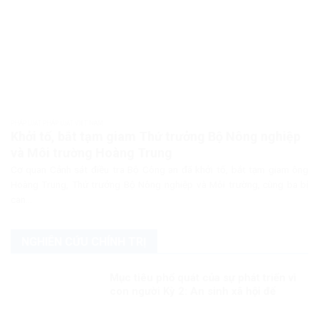
PHÁP LUẬT PHÁP LUẬT VIỆT NAM
Khởi tố, bắt tạm giam Thứ trưởng Bộ Nông nghiệp
và Môi trường Hoàng Trung
Cơ quan Cảnh sát điều tra Bộ Công an đã khởi tố, bắt tạm giam ông
Hoàng Trung, Thứ trưởng Bộ Nông nghiệp và Môi trường, cùng ba bị
can...
NGHIÊN CỨU CHÍNH TRỊ
Mục tiêu phổ quát của sự phát triển vì
con người Kỳ 2: An sinh xã hội để
người dân đều được hưởng thụ công
bằng