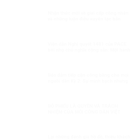
Nhận thức mới về giai cấp công nhân
và những luận điệu xuyên tạc bản
chất giai cấp công nhân hiện nay
Viện dẫn Nghị quyết 1481 của PACE
bôi nhọ chủ nghĩa cộng sản: Một hành
động sai lầm và nguy hiểm!
Bảo đảm tiếp cận công bằng cho mọi
người dân Kỳ 2: Sự minh bạch nhưng
linh hoạt trong công tác tiêm chủng
BỎ PHIẾU LÀ QUYỀN VÀ TRÁCH
NHIỆM CỦA MỖI CÔNG DÂN VIỆT
NAM
Lại những đánh giá hồ đồ, thiếu khách