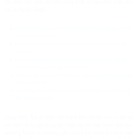
đã nhận tiền của các chủ công trình rồi tạo điều kiện cho
xây dựng trái phép.
Khởi tố, bắt tạm giam Thứ trưởng Bộ Nông nghiệp và Môi
trường Hoàng Trung
Khởi tố Giám đốc Trung tâm giáo dục vì thu học phí sai
quy định
Hai cựu lãnh đạo Cục Hải quan lĩnh 13 năm tù trong vụ
sản xuất thực phẩm giả ở MediPhar
Tiếp tục chi trả hơn 318 tỷ đồng cho các trái chủ trong vụ
Trương Mỹ Lan
Vận chuyển ma túy trong săm, lốp xe đạp, một đối tượng
lĩnh án chung thân
Sáng 10/6, Tòa án Nhân dân thành phố Hà Nội đưa ra xét xử
sơ thẩm 6 bị cáo từng làm việc tại Ủy ban Nhân dân các
phường Thanh Trì, Hoàng Liệt (cũ) và Đội Quản lý trật tự xây