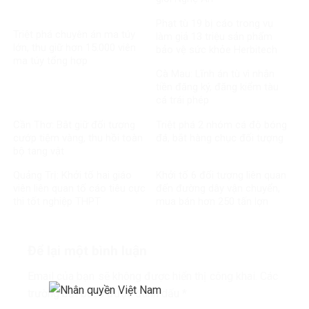
Phạt tù 19 bị cáo trong vụ
Triệt phá chuyên án ma túy
làm giả 13 triệu sản phẩm
lớn, thu giữ hơn 15.000 viên
bảo vệ sức khỏe Herbitech
ma túy tổng hợp
Cà Mau: Lĩnh án tù vì nhận
tiền đăng ký, đăng kiểm tàu
cá trái phép
Cần Thơ: Bắt giữ đối tượng
Triệt phá 2 nhóm cá độ bóng
cướp tiệm vàng, thu hồi toàn
đá, bắt hàng chục đối tượng
bộ tang vật
Quảng Trị: Khởi tố hai giáo
Khởi tố 6 đối tượng liên quan
viên liên quan tố cáo tiêu cực
đến đường dây vận chuyển,
thi tốt nghiệp THPT
mua bán hơn 250 tấn lợn
bệnh
Để lại một bình luận
Email của bạn sẽ không được hiển thị công khai.
Các
trường bắt buộc được đánh dấu
*