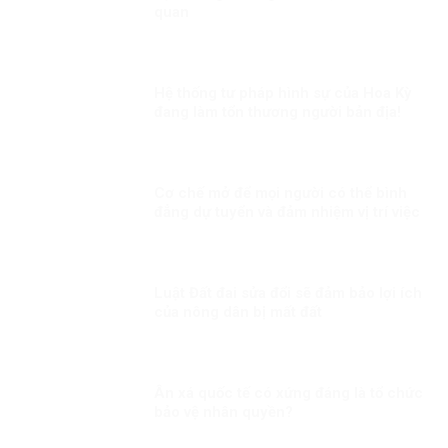
quan
Hệ thống tư pháp hình sự của Hoa Kỳ
đang làm tổn thương người bản địa!
Cơ chế mở để mọi người có thể bình
đẳng dự tuyển và đảm nhiệm vị trí việc
làm tương xứng với năng lực của họ
Luật Đất đai sửa đổi sẽ đảm bảo lợi ích
của nông dân bị mất đất
Ân xá quốc tế có xứng đáng là tổ chức
bảo vệ nhân quyền?