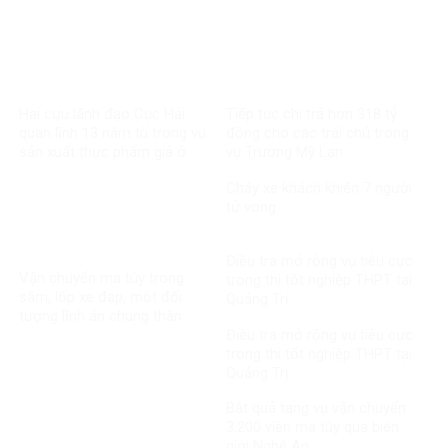
Hai cựu lãnh đạo Cục Hải
Tiếp tục chi trả hơn 318 tỷ
quan lĩnh 13 năm tù trong vụ
đồng cho các trái chủ trong
sản xuất thực phẩm giả ở
vụ Trương Mỹ Lan
MediPhar
Cháy xe khách khiến 7 người
tử vong​
Điều tra mở rộng vụ tiêu cực
Vận chuyển ma túy trong
trong thi tốt nghiệp THPT tại
săm, lốp xe đạp, một đối
Quảng Trị
tượng lĩnh án chung thân
Điều tra mở rộng vụ tiêu cực
trong thi tốt nghiệp THPT tại
Quảng Trị
Bắt quả tang vụ vận chuyển
3.200 viên ma túy qua biên
giới Nghệ An