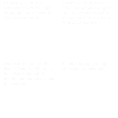
Ba tỷ USD, 10 tỷ USD…
Quyền con người ở Việt
Chiêu trò sản xuất tin giả
Nam – Vàng thật không sợ
không giới hạn, vô liêm sỉ
lửa – Bài 2: Việt Nam thực
của Lê Trung Khoa
thi các chuẩn mực quốc tế
về quyền con người
Quyền con người ở Việt
Vì một không gian mạng
Nam – Vàng thật không sợ
nhân văn cho mỗi người
lửa – Bài 1: Minh chứng
khách quan bác bỏ mọi luận
điệu sai trái