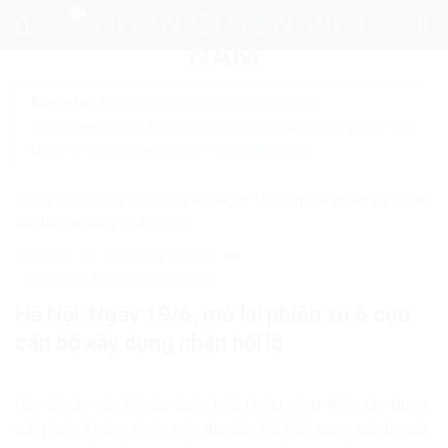
Skip
to
content
Mẹo nhỏ:
Để tìm kiếm chính xác tin bài của
nhanquyenvn.org, hãy search trên Google với cú pháp: "Từ
khóa" + "nhanquyenvn.org".
Tìm kiếm ngay
Trang chủ
»
Pháp luật
»
Hà Nội: Ngày 19/6, mở lại phiên xử 6 cựu
cán bộ xây dựng nhận hối lộ
8793
10 Tháng 6, 2026
Pháp luật
Pháp luật Việt Nam
Hà Nội: Ngày 19/6, mở lại phiên xử 6 cựu
cán bộ xây dựng nhận hối lộ
Các bị cáo này bị cáo buộc biết nhiều công trình xây dựng
trái phép, không phép trên địa bàn Hà Nội, song các bị cáo