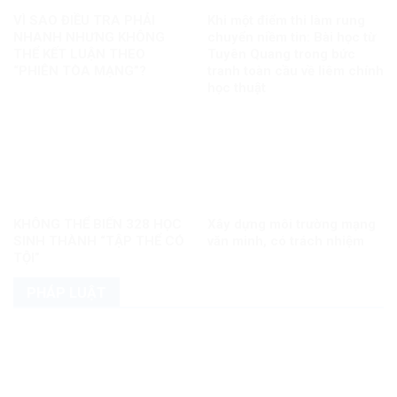
VÌ SAO ĐIỀU TRA PHẢI
Khi một điểm thi làm rung
NHANH NHƯNG KHÔNG
chuyển niềm tin: Bài học từ
THỂ KẾT LUẬN THEO
Tuyên Quang trong bức
“PHIÊN TÒA MẠNG”?
tranh toàn cầu về liêm chính
học thuật
KHÔNG THỂ BIẾN 328 HỌC
Xây dựng môi trường mạng
SINH THÀNH “TẬP THỂ CÓ
văn minh, có trách nhiệm
TỘI”
PHÁP LUẬT