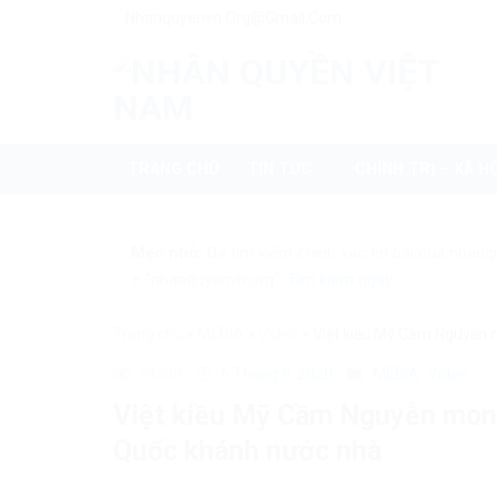
Skip
Nhanquyenvn.org@gmail.com
to
content
TRANG CHỦ
TIN TỨC
CHÍNH TRỊ – XÃ HỘ
Mẹo nhỏ:
Để tìm kiếm chính xác tin bài của nhanq
+ "nhanquyenvn.org".
Tìm kiếm ngay
Trang chủ
»
MEDIA
»
Video
»
Việt kiều Mỹ Cầm Nguyễn 
39580
6 Tháng 9, 2020
MEDIA
Video
Việt kiều Mỹ Cầm Nguyễn mon
Quốc khánh nước nhà