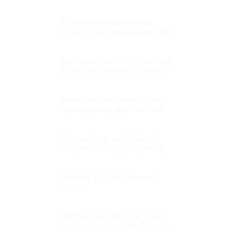
thịnh hành ở phương Tây?
AI trong tay kẻ phản động:
Chiêu trò bôi nhọ lãnh đạo Việt
Nam và Bác Hồ
Nghị quyết Đại hội XIII của Đảng
đi vào cuộc sống Kỳ 1: Không
chùn bước trước khó khăn, khi
có dịch mọi người dân đều là
chiến sĩ
Những con “cà cuống” cố tình
xuyên tạc Hiệp định Paris bất
chấp lý lẽ?
Cần mạnh tay, quyết tâm và
tăng chế tài trong xử lý thông
tin xấu, độc
Nước Mỹ có “tự do Internet”
không?
Việt Nam cần dứt khoát trong
việc lựa chọn mô hình “kiến tạo