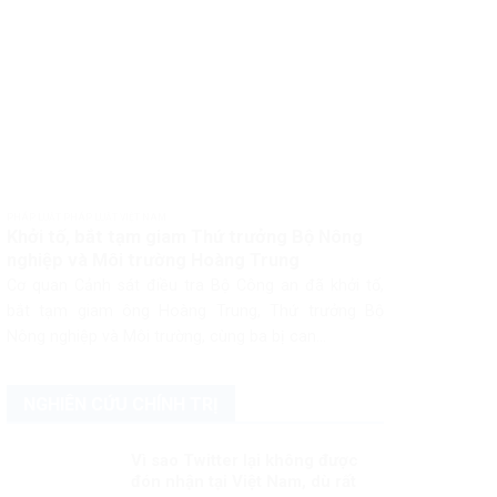
PHÁP LUẬT PHÁP LUẬT VIỆT NAM
Khởi tố, bắt tạm giam Thứ trưởng Bộ Nông
nghiệp và Môi trường Hoàng Trung
Cơ quan Cảnh sát điều tra Bộ Công an đã khởi tố,
bắt tạm giam ông Hoàng Trung, Thứ trưởng Bộ
Nông nghiệp và Môi trường, cùng ba bị can...
NGHIÊN CỨU CHÍNH TRỊ
Vì sao Twitter lại không được
đón nhận tại Việt Nam, dù rất