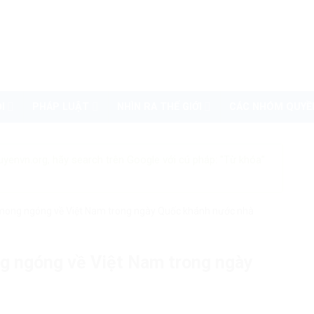
I
PHÁP LUẬT
NHÌN RA THẾ GIỚI
CÁC NHÓM QUYỀ
uyenvn.org, hãy search trên Google với cú pháp: "Từ khóa"
mong ngóng về Việt Nam trong ngày Quốc khánh nước nhà
g ngóng về Việt Nam trong ngày