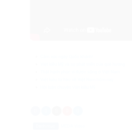
Cảm xúc ngày Quốc khánh!
Việt kiều Mỹ và sự phát triển của quê hương
Thật hạnh phúc vì được sống ở Việt Nam
Việt kiều tự hào về Việt Nam hôm nay
Hội luận chuyện Việt kiều Mỹ
Danh mục:
MEDIA
Video