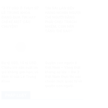
“3 TỶ USD Ở THỤY SĨ”:
TIN SAI LAN ĐẾN
LÊ TRUNG KHOA
HÀNG NGHÌN NGƯỜI:
ĐANG ĐƯA TIN HAY
CHỈ NGƯỜI ĐĂNG
CHỈ KỂ MỘT CÂU
PHẢI CHỊU TRÁCH
CHUYỆN?
NHIỆM, CÒN NỀN
TẢNG THÌ SAO?
Ba tỷ USD, 10 tỷ USD…
Quyền con người ở
Chiêu trò sản xuất tin
Việt Nam – Vàng thật
giả không giới hạn, vô
không sợ lửa – Bài 2:
liêm sỉ của Lê Trung
Việt Nam thực thi các
Khoa
chuẩn mực quốc tế về
quyền con người
PHÁP LUẬT