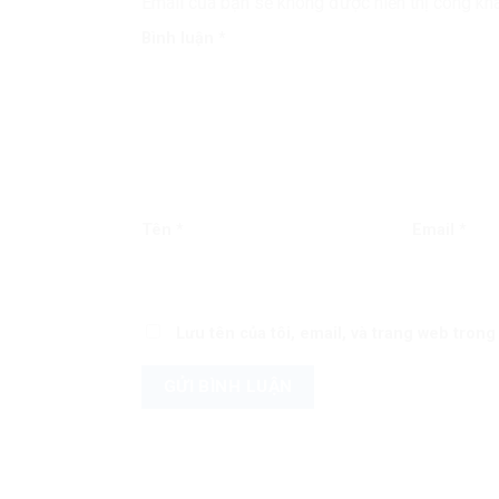
Email của bạn sẽ không được hiển thị công kha
Bình luận
*
Tên
*
Email
*
Lưu tên của tôi, email, và trang web trong 