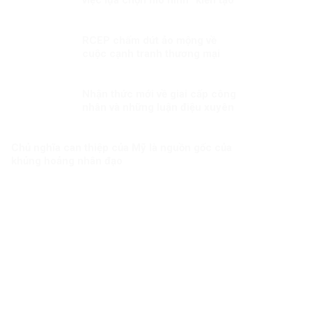
phát triển”
RCEP chấm dứt ảo mộng về
cuộc cạnh tranh thương mại
giữa Mỹ và Trung Quốc?
Nhận thức mới về giai cấp công
nhân và những luận điệu xuyên
tạc bản chất giai cấp công
nhân hiện nay
Chủ nghĩa can thiệp của Mỹ là nguồn gốc của
khủng hoảng nhân đạo