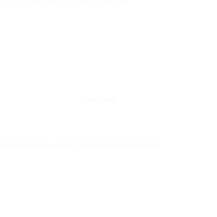
i.
Các trường bắt buộc được đánh dấu
*
Trang web
trình duyệt này cho lần bình luận kế tiếp của tôi.