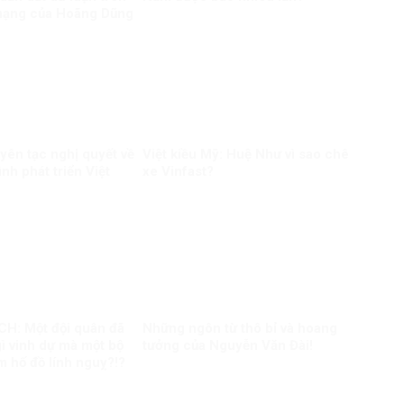
mạng của Hoãng Dũng
yên tạc nghị quyết về
Việt kiều Mỹ: Huệ Như vì sao chê
nh phát triển Việt
xe Vinfast?
H: Một đội quân đã
Những ngôn từ thô bỉ và hoang
gì vinh dự mà một bộ
tưởng của Nguyễn Văn Đài!
 hố đồ lính nguỵ?!?