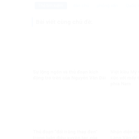
dân chủ
phỏng vấn
Quốc 
Thẻ tìm kiếm:
Bài viết cùng chủ đề:
Sự lộng ngôn và thủ đoạn kích
Việt kiều M
động trơ trẽn của Nguyễn Văn Đài
xúc với mấy 
phía Nam
Thủ đoạn “đổi trắng thay đen”
Nhận diện th
trong luận điệu xuyên tạc của
Làng Vân để 