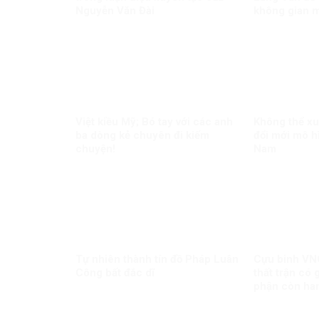
Nguyễn Văn Đài
không gian 
Việt kiều Mỹ; Bó tay với các anh
Không thể xu
ba dòng kẻ chuyên đi kiếm
đổi mới mô hì
chuyện!
Nam
Tự nhiên thành tín đồ Pháp Luân
Cựu binh VNC
Công bất đắc dĩ
thất trận có 
phận còn ham