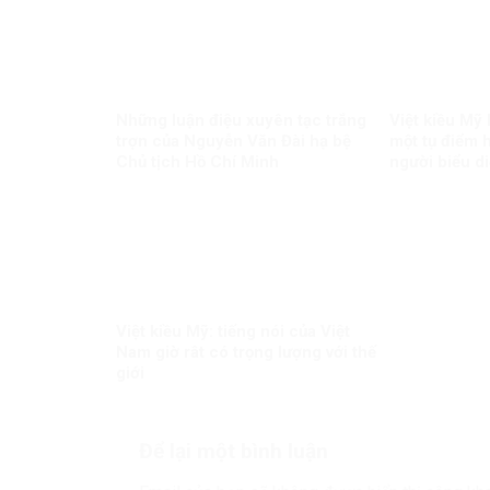
Những luận điệu xuyên tạc trắng
Việt kiều Mỹ
trợn của Nguyễn Văn Đài hạ bệ
một tụ điểm 
Chủ tịch Hồ Chí Minh
người biểu d
độ cũ
Việt kiều Mỹ: tiếng nói của Việt
Nam giờ rât có trọng lượng với thế
giới
Để lại một bình luận