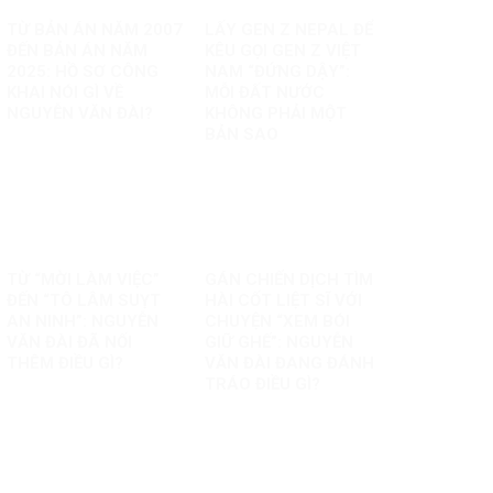
TỪ BẢN ÁN NĂM 2007
LẤY GEN Z NEPAL ĐỂ
ĐẾN BẢN ÁN NĂM
KÊU GỌI GEN Z VIỆT
2025: HỒ SƠ CÔNG
NAM “ĐỨNG DẬY”:
KHAI NÓI GÌ VỀ
MỖI ĐẤT NƯỚC
NGUYỄN VĂN ĐÀI?
KHÔNG PHẢI MỘT
BẢN SAO
TỪ “MỜI LÀM VIỆC”
GÁN CHIẾN DỊCH TÌM
ĐẾN “TÔ LÂM SUỴT
HÀI CỐT LIỆT SĨ VỚI
AN NINH”: NGUYỄN
CHUYỆN “XEM BÓI
VĂN ĐÀI ĐÃ NỐI
GIỮ GHẾ”: NGUYỄN
THÊM ĐIỀU GÌ?
VĂN ĐÀI ĐANG ĐÁNH
TRÁO ĐIỀU GÌ?