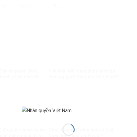
Khánh
Việt kiều
Việt Nam
ỹ Cầm Nguyễn: Bức
Việt kiều Mỹ cũng được kiến ba
thành phần mới nổi
khoang gọi là Dư luận viên 3 củ!?
ủ đoạn lợi dụng dự án
Chau Hoang 8 năm nay về Việt
dẫn dắt dư luận trên
Nam được bao nhiêu lần?