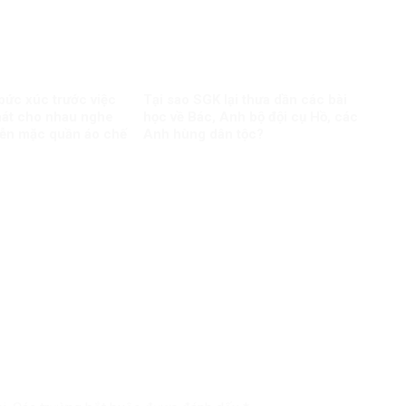
 bức xúc trước việc
Tại sao SGK lại thưa dần các bài
hát cho nhau nghe
học về Bác, Anh bộ đội cụ Hồ, các
iễn mặc quần áo chế
Anh hùng dân tộc?