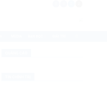
N
MEDIA
BẠN ĐỌC
GIẢI TRÍ
QUẢNG CÁO
TIN CHÍNH TRỊ