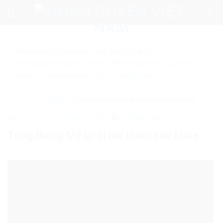
Skip
to
content
Mẹo nhỏ:
Để tìm kiếm chính xác tin bài của
nhanquyenvn.org, hãy search trên Google với cú pháp: "Từ
khóa" + "nhanquyenvn.org".
Tìm kiếm ngay
Trang chủ
»
MEDIA
»
Tổng thống Mỹ lại bị hỏi thăm sức khỏe
7913
16 Tháng 5, 2026
MEDIA
Video
Tổng thống Mỹ lại bị hỏi thăm sức khỏe