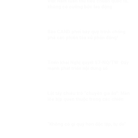
Việt Nam tuân thủ tiêu chuẩn quốc tế,
không có cưỡng bức lao động
Báo CAND phơi bày quy trình chống
phá các phiên tòa xử phản động!
Triển khai Nghị quyết 57-NQ/TW: Đẩy
mạnh phát triển nội dung số
Lật tẩy chiêu trò “chuyên gia ảo”: Màn
lòe bịp quen thuộc trong các chiến
dịch chống phá những sự kiện trọng
đại
“Không có gì quý hơn độc lập, tự do”