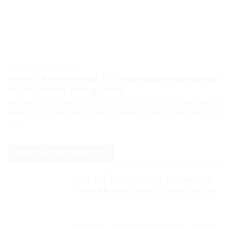
PHÁP LUẬT PHÁP LUẬT VIỆT NAM
Khởi tố, bắt tạm giam Thứ trưởng Bộ Nông nghiệp
và Môi trường Hoàng Trung
Cơ quan Cảnh sát điều tra Bộ Công an đã khởi tố, bắt tạm giam ông
Hoàng Trung, Thứ trưởng Bộ Nông nghiệp và Môi trường, cùng ba bị
can...
NGHIÊN CỨU CHÍNH TRỊ
CƠ CHẾ HIỆP THƯƠNG VÀ TÍNH DÂN
CHỦ ĐẠI DIỆN: NHÌN TỪ NGUYÊN TẮC
PHÁP QUYỀN VÀ SO SÁNH QUỐC TẾ