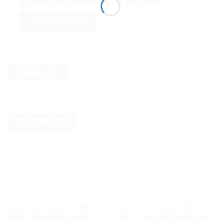
duyệt này cho lần bình luận kế tiếp của tôi.
QUẢNG CÁO
TIN CHÍNH TRỊ
Quyền con người ở Việt
Quyền con người ở Việt
Nam – Vàng thật không sợ
Nam – Vàng thật không sợ