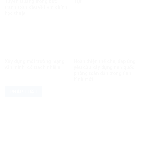
Tuyên Quang trong bức
TỘI”
tranh toàn cầu về liêm chính
học thuật
Xây dựng môi trường mạng
Hoàn thiện thể chế, đáp ứng
văn minh, có trách nhiệm
yêu cầu xây dựng nền quốc
phòng toàn dân trong tình
hình mới
PHÁP LUẬT