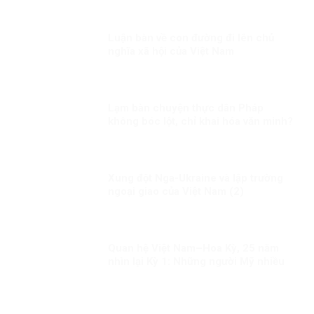
Luận bàn về con đường đi lên chủ
nghĩa xã hội của Việt Nam
Lạm bàn chuyện thực dân Pháp
không bóc lột, chỉ khai hóa văn minh?
Xung đột Nga-Ukraine và lập trường
ngoại giao của Việt Nam (2)
Quan hệ Việt Nam–Hoa Kỳ, 25 năm
nhìn lại Kỳ 1: Những người Mỹ nhiều
duyên nợ với Việt Nam