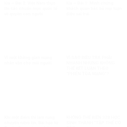
lửa – Bài 2: Việt Nam thực
lửa – Bài 1: Minh chứng
thi các chuẩn mực quốc tế
khách quan bác bỏ mọi luận
về quyền con người
điệu sai trái
Vì một không gian mạng
VÌ SAO ĐIỀU TRA PHẢI
nhân văn cho mỗi người
NHANH NHƯNG KHÔNG
THỂ KẾT LUẬN THEO
“PHIÊN TÒA MẠNG”?
Khi một điểm thi làm rung
KHÔNG THỂ BIẾN 328 HỌC
chuyển niềm tin: Bài học từ
SINH THÀNH “TẬP THỂ CÓ