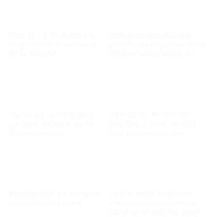
Ngày 27 – 7: Tri ân các Anh
Chân dung một đối tượng
hùng liệt sĩ Đoàn tàu Không
phản động hải ngoại và những
số tại Vũng Rô
thủ đoạn chống phá có hệ
thống
Tây nội địa và chống cộng
Việt kiều Mỹ: An ninh Việt
cực ngoo vào nghe chị An
Nam luôn đi trước nên Việt
Nhiên nói chuyện
Nam chưa bao giờ thua
Kẻ chuyên bày trò chống phá
Làm rõ vai trò, trách nhiệm
có tên Nguyễn Văn Đài
của Cục xuất bản trong việc
cấp phép XB sách xúc phạm