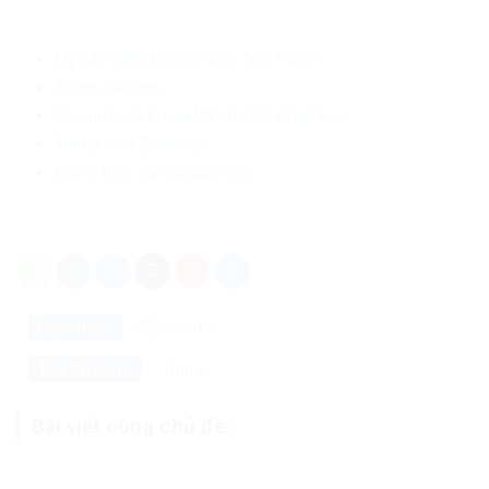
Mỹ cấm điều tra vĩnh viễn ông Trump
Trump và Putin
Gáo nước lạnh của Mỹ cho EU và bài học
Trump chửi Zelensky
Giá trị thực sự của dân chủ
Danh mục:
MEDIA
Video
Trump
Thẻ tìm kiếm:
Bài viết cùng chủ đề: