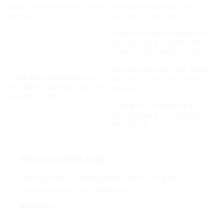
biện, khai phóng để xúc phạm
những kẻ muốn gieo mầm
lãnh tụ
xấu vào nền giáo dục
Tượng Nữ thần Khai phóng và
bà Hiệu trưởng Việt kiều Mỹ.
Vì sao dư luận phản ứng dữ
dội?
“Đàn áp xuyên quốc gia” Nhãn
Cộng đồng Cali không được
dán chính trị hay bằng chứng
diễu hành ngày Độc Lập, Việt
pháp lý
kiều Mỹ nói gì?
“Sương mù“ Strasbourg và
thực tế pháp lý của những bị
can trốn nã
Để lại một bình luận
Email của bạn sẽ không được hiển thị công khai.
Các
trường bắt buộc được đánh dấu
*
Bình luận
*