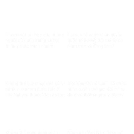
CT Hồ Chí Minh
Thêm một bài học cho những
Tại sao tổ chức nhân quyền
người sử dụng mạng xã hội
quốc tế (HRW) đòi thả tự do
thiếu ý thức trách nhiệm
Nam trọc và đồng bọn?
Không thể quy chụp việc xử lý
Việt kiều Mỹ hội luận: Tổ chức
hành vi vi phạm pháp luật ở
nhân quyền thế giới đòi trả tự
Tây Nguyên thành “đàn áp tôn
do cho nhóm người vi phạm
giáo
pháp luật?
Không thể nhân danh phản
Nhân dân Việt Nam “khai tử”