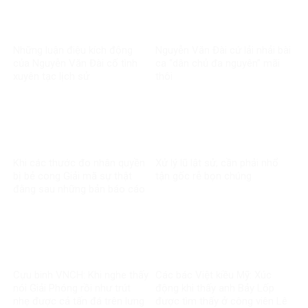
Những luận điệu kích động
Nguyễn Văn Đài cứ lải nhải bài
của Nguyễn Văn Đài cố tình
ca “dân chủ đa nguyên” mãi
xuyên tạc lịch sử
thôi
Khi các thước đo nhân quyền
Xử lý lũ lật sử, cần phải nhổ
bị bẻ cong Giải mã sự thật
tận gốc rễ bọn chúng
đằng sau những bản báo cáo
một chiều về Việt Nam
Cựu binh VNCH: Khi nghe thấy
Các bác Việt kiều Mỹ: Xúc
nói Giải Phóng rồi như trút
động khi thấy anh Bảy Lốp
nhẹ được cả tấn đá trên lưng
được tìm thấy ở công viên Lê