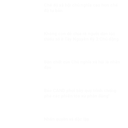
Chế độ xã hội chủ nghĩa cao hơn chế
độ tư bản
Không còn dễ chia rẽ người dân tộc
thiểu số ở Tây Nguyên Kỳ 3:Chủ động
phòng ngừa, đấu tranh
Bản chất của Chủ nghĩa xã hội là nhân
đạo
Báo CAND phơi bày quy trình chống
phá các phiên tòa xử phản động!
Nhân quyền và độc lập