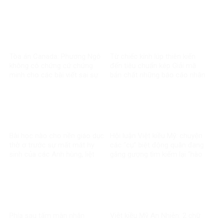
Thị Riêng
Tòa án Canada: Phương Ngô
Từ chiếc kính lúp thiên kiến
không có chứng cứ chứng
đến tiêu chuẩn kép Giải mã
minh cho các bài viết sai sự
bản chất những báo cáo nhân
thật về Vingroup
quyền về Việt Nam
Bài học nào cho nền giáo dục
Hội luận Việt kiều Mỹ: chuyện
thờ ơ trước sự mất mát hy
các “cụ” biệt động quân đang
sinh của các Anh hùng, liệt
gắng gượng tìm kiếm lại “hào
sĩ?
quang”
Phía sau tấm màn nhân
Việt kiều Mỹ An Nhiên: 2 chữ