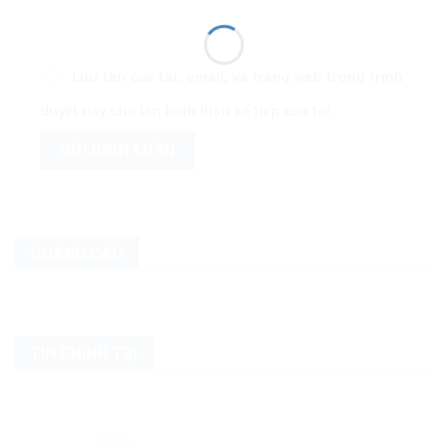
Lưu tên của tôi, email, và trang web trong trình
duyệt này cho lần bình luận kế tiếp của tôi.
QUẢNG CÁO
TIN CHÍNH TRỊ