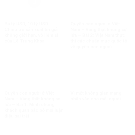
Ba tỷ USD, 10 tỷ USD…
Quyền con người ở Việt
Chiêu trò sản xuất tin giả
Nam – Vàng thật không sợ
không giới hạn, vô liêm sỉ
lửa – Bài 2: Việt Nam thực
của Lê Trung Khoa
thi các chuẩn mực quốc tế
về quyền con người
Quyền con người ở Việt
Vì một không gian mạng
Nam – Vàng thật không sợ
nhân văn cho mỗi người
lửa – Bài 1: Minh chứng
khách quan bác bỏ mọi luận
điệu sai trái