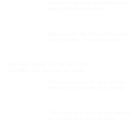
Ba giá trị Cuốn sách: dù bôi đen cũng
không thể phủ nhận được!
Nghị quyết Đại hội XIII của Đảng đi vào
cuộc sống Kỳ 2: Trách nhiệm nêu
gương của cán bộ lãnh đạo
VIỆT NAM TRONG VAI TRÒ CHỦ TỊCH
HỘI ĐỒNG BẢO AN LIÊN HỢP QUỐC
KỲ 3: NỖ LỰC VÌ MỘT NỀN HÒA BÌNH
Không còn dễ chia rẽ người dân tộc
BỀN VỮNG
thiểu số ở Tây Nguyên Kỳ 2: Sự thật
không thể bóp méo
Trẫm muốn được làm Dân một nước tự
do, hơn làm Vua một nước bị trị!