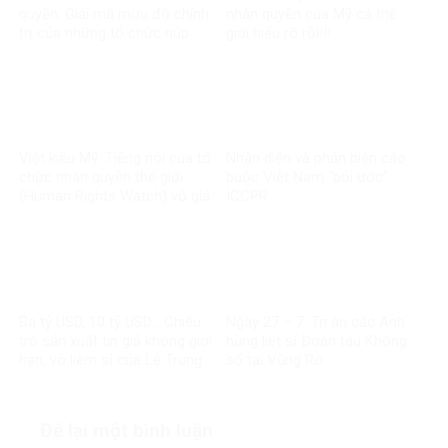
quyền: Giải mã mưu đồ chính
nhân quyền của Mỹ cả thế
trị của những tổ chức núp
giới hiểu rõ rồi!!!
bóng
Việt kiều Mỹ: Tiếng nói của tổ
Nhận diện và phản biện cáo
chức nhân quyền thế giới
buộc Việt Nam “bội ước”
(Human Rights Watch) vô giá
ICCPR
trị
Ba tỷ USD, 10 tỷ USD… Chiêu
Ngày 27 – 7: Tri ân các Anh
trò sản xuất tin giả không giới
hùng liệt sĩ Đoàn tàu Không
hạn, vô liêm sỉ của Lê Trung
số tại Vũng Rô
Khoa
Để lại một bình luận