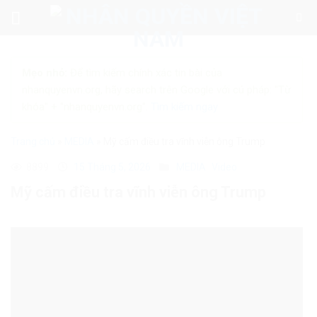
Skip
to
content
Mẹo nhỏ:
Để tìm kiếm chính xác tin bài của
nhanquyenvn.org, hãy search trên Google với cú pháp: "Từ
khóa" + "nhanquyenvn.org".
Tìm kiếm ngay
Trang chủ
»
MEDIA
»
Mỹ cấm điều tra vĩnh viễn ông Trump
8899
15 Tháng 5, 2026
MEDIA
Video
Mỹ cấm điều tra vĩnh viễn ông Trump