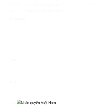
Email của bạn sẽ không được hiển thị công khai.
Các
trường bắt buộc được đánh dấu
*
Bình luận
*
Tên
*
Email
*
Trang web