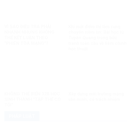
VÌ SAO ĐIỀU TRA PHẢI
Khi một điểm thi làm rung
NHANH NHƯNG KHÔNG
chuyển niềm tin: Bài học từ
THỂ KẾT LUẬN THEO
Tuyên Quang trong bức
“PHIÊN TÒA MẠNG”?
tranh toàn cầu về liêm chính
học thuật
KHÔNG THỂ BIẾN 328 HỌC
Xây dựng môi trường mạng
SINH THÀNH “TẬP THỂ CÓ
văn minh, có trách nhiệm
TỘI”
PHÁP LUẬT