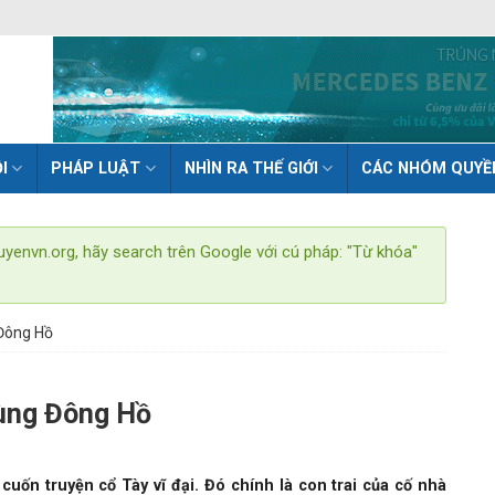
I
PHÁP LUẬT
NHÌN RA THẾ GIỚI
CÁC NHÓM QUYỀ
uyenvn.org, hãy search trên Google với cú pháp: "Từ khóa"
 Đông Hồ
vùng Đông Hồ
uốn truyện cổ Tày vĩ đại. Đó chính là con trai của cố nhà