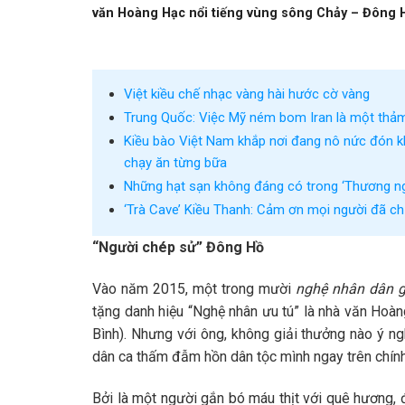
văn Hoàng Hạc nổi tiếng vùng sông Chảy – Đông 
Việt kiều chế nhạc vàng hài hước cờ vàng
Trung Quốc: Việc Mỹ ném bom Iran là một thảm
Kiều bào Việt Nam khắp nơi đang nô nức đón k
chạy ăn từng bữa
Những hạt sạn không đáng có trong ‘Thương ng
‘Trà Cave’ Kiều Thanh: Cảm ơn mọi người đã chửi
“Người chép sử” Đông Hồ
Vào năm 2015, một trong mười
nghệ nhân dân g
tặng danh hiệu “Nghệ nhân ưu tú” là nhà văn Hoàn
Bình). Nhưng với ông, không giải thưởng nào ý n
dân ca thấm đẫm hồn dân tộc mình ngay trên chín
Bởi là một người gắn bó máu thịt với quê hương,