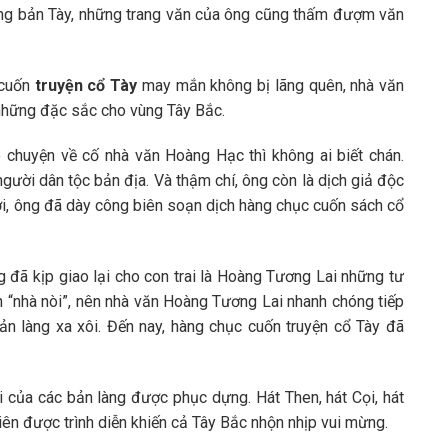
ững bản Tày, những trang văn của ông cũng thấm đượm văn
 cuốn
truyện cổ Tày
may mắn không bị lãng quên, nhà văn
 những đặc sắc cho vùng Tây Bắc.
 chuyện về cố nhà văn Hoàng Hạc thì không ai biết chán.
gười dân tộc bản địa. Và thậm chí, ông còn là dịch giả độc
ời, ông đã dày công biên soạn dịch hàng chục cuốn sách cổ
ã kịp giao lại cho con trai là Hoàng Tương Lai những tư
n “nhà nòi”, nên nhà văn Hoàng Tương Lai nhanh chóng tiếp
n làng xa xôi. Đến nay, hàng chục cuốn truyện cổ Tày đã
i của các bản làng được phục dựng. Hát Then, hát Cọi, hát
iên được trình diễn khiến cả Tây Bắc nhộn nhịp vui mừng.