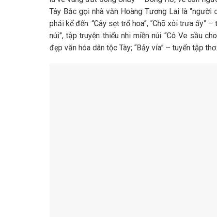
Tây Bắc gọi nhà văn Hoàng Tương Lai là “người
phải kể đến: “Cây sẹt trổ hoa”, “Chõ xôi trưa ấy” 
núi”, tập truyện thiếu nhi miền núi “Cô Ve sầu ch
đẹp văn hóa dân tộc Tày; “Bảy vía” – tuyển tập th