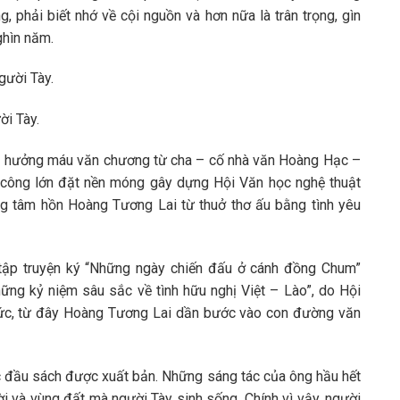
, phải biết nhớ về cội nguồn và hơn nữa là trân trọng, gìn
ghìn năm.
ời Tày.
 hưởng máu văn chương từ cha – cố nhà văn Hoàng Hạc –
 công lớn đặt nền móng gây dựng Hội Văn học nghệ thuật
ng tâm hồn Hoàng Tương Lai từ thuở thơ ấu bằng tình yêu
 tập truyện ký “Những ngày chiến đấu ở cánh đồng Chum”
hững kỷ niệm sâu sắc về tình hữu nghị Việt – Lào”, do Hội
hức, từ đây Hoàng Tương Lai dần bước vào con đường văn
 đầu sách được xuất bản. Những sáng tác của ông hầu hết
ời và vùng đất mà người Tày sinh sống. Chính vì vậy, người