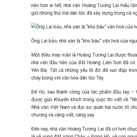
nên hơn ai hết, nhà văn Hoàng Tương Lai hiểu rằng
giữ những thứ mà dân tộc đã xây dựng trong cả n
Ông Lai bảo, nhà sàn là “kho báu” văn hoá của ngư
Một điều may mắn là Hoàng Tương Lai được thừa
nhà văn đầu tiên của đất Hoàng Liên Sơn đã có
Yên Bái. Tất cả những yếu tố đó đã vun đắp tro
cháy bỏng với văn hóa dân tộc Tày.
Để rồi, sau thành công của tác phẩm đầu tay –
được giải Khuyến khích trong cuộc thi viết về “N
Nhà văn Việt Nam và đại sứ quán hai nước tổ c
chương và càng viết, càng say.
Đến nay, nhà văn Hoàng Tương Lai đã có hơn chục
là về vùng đất
sông Chảy – Đông Hồ
, về con ngư