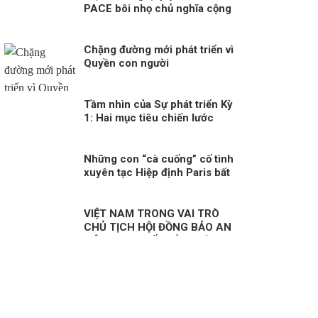
PACE bôi nhọ chủ nghĩa cộng
sản: Một hành động sai lầm và
nguy hiểm!
Chặng đường mới phát triển vì
Quyền con người
Tầm nhìn của Sự phát triển Kỳ
1: Hai mục tiêu chiến lước
Những con “cà cuống” cố tình
xuyên tạc Hiệp định Paris bất
chấp lý lẽ?
VIỆT NAM TRONG VAI TRÒ
CHỦ TỊCH HỘI ĐỒNG BẢO AN
LIÊN HỢP QUỐC KỲ 1: HÒA
BÌNH, AN NINH VÀ QUYỀN CON
NGƯỜI