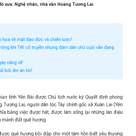
Hồ xưa: Nghệ nhân, nhà văn Hoàng Tương Lai.
 họa về mặt đạo đức và chiến lược!
hông khí Tết cổ truyền nhưng đám dân chủ cuội vẫn đang
ày nắng về’
 bới, lên án tôi!
ian
tỉnh Yên Bái được Chủ tịch nước ký Quyết định phong
g Tương Lai, người dân tộc Tày chính gốc xã Xuân Lai (Yên
ghĩa bằng việc được hát, được làm sống lại những làn điệu
h mảnh đất quê hương.
 được quê hương bồi đắp cho một tâm hồn biết yêu thương