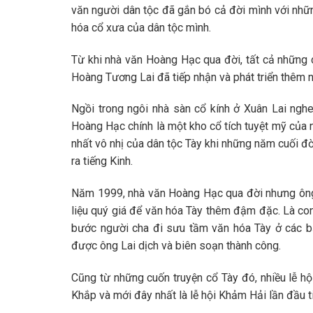
văn người dân tộc đã gắn bó cả đời mình với nh
hóa cổ xưa của dân tộc mình.
Từ khi nhà văn Hoàng Hạc qua đời, tất cả những
Hoàng Tương Lai đã tiếp nhận và phát triển thêm
Ngồi trong ngôi nhà sàn cổ kính ở Xuân Lai nghe
Hoàng Hạc chính là một kho cổ tích tuyệt mỹ của n
nhất vô nhị của dân tộc Tày khi những năm cuối đ
ra tiếng Kinh.
Năm 1999, nhà văn Hoàng Hạc qua đời nhưng ông đ
liệu quý giá để văn hóa Tày thêm đậm đặc. Là co
bước người cha đi sưu tầm văn hóa Tày ở các bả
được ông Lai dịch và biên soạn thành công.
Cũng từ những cuốn truyện cổ Tày đó, nhiều lễ hộ
Khắp và mới đây nhất là lễ hội Khảm Hải lần đầu t