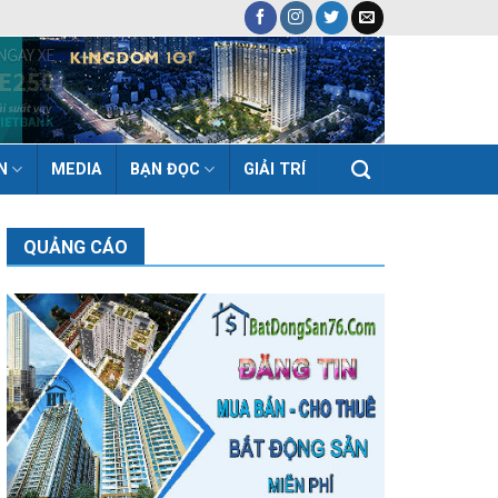
N
MEDIA
BẠN ĐỌC
GIẢI TRÍ
QUẢNG CÁO