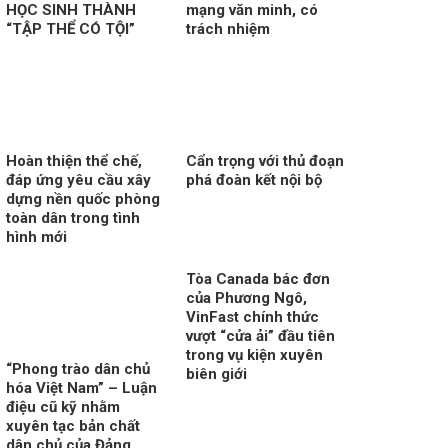
HỌC SINH THÀNH
mạng văn minh, có
“TẬP THỂ CÓ TỘI”
trách nhiệm
Hoàn thiện thể chế,
Cẩn trọng với thủ đoạn
đáp ứng yêu cầu xây
phá đoàn kết nội bộ
dựng nền quốc phòng
toàn dân trong tình
hình mới
Tòa Canada bác đơn
của Phương Ngô,
VinFast chính thức
vượt “cửa ải” đầu tiên
trong vụ kiện xuyên
“Phong trào dân chủ
biên giới
hóa Việt Nam” – Luận
điệu cũ kỹ nhằm
xuyên tạc bản chất
dân chủ của Đảng