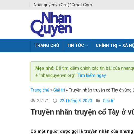
Skip
Nhanquyenvn.org@gmail.com
to
content
TRANG CHỦ
TIN TỨC
CHÍNH TRỊ – XÃ HỘ
Mẹo nhỏ:
Để tìm kiếm chính xác tin bài của nhanq
+ "nhanquyenvn.org".
Tìm kiếm ngay
Trang chủ
»
Giải trí
»
Truyền nhân truyện cổ Tày ở vùng
34171
22 Tháng 8, 2020
Giải trí
Truyền nhân truyện cổ Tày ở 
Có một người được gọi là truyền nhân của những c