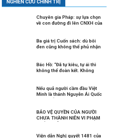
NGHIÊN CỨU CHÍNH TRỊ
Chuyên gia Pháp: sự lựa chọn
về con đường đi lên CNXH của
Việt Nam là đúng đắn
Ba giá trị Cuốn sách: dù bôi
đen cũng không thể phủ nhận
được!
Bác Hồ: “Đã tự kiêu, tự ái thì
không thể đoàn kết. Không
đoàn kết tức là cô độc. Đã cô
độc thì chẳng việc gì thành
công”.
Nếu quả người cầm đầu Việt
Minh là thánh Nguyễn Ái Quốc
thì tôi sẵn sàng thoái vị ngay
BẢO VỆ QUYỀN CỦA NGƯỜI
CHƯA THÀNH NIÊN VI PHẠM
PHÁP LUẬT
Viện dẫn Nghị quyết 1481 của