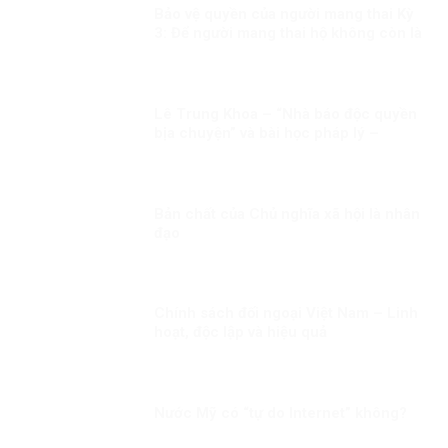
Bảo vệ quyền của người mang thai Kỳ
3: Để người mang thai hộ không còn là
người yếu thế
Lê Trung Khoa – “Nhà báo độc quyền
bịa chuyện” và bài học pháp lý –
truyền thông từ vụ kiện Vingroup
Bản chất của Chủ nghĩa xã hội là nhân
đạo
Chính sách đối ngoại Việt Nam – Linh
hoạt, độc lập và hiệu quả
Nước Mỹ có “tự do Internet” không?