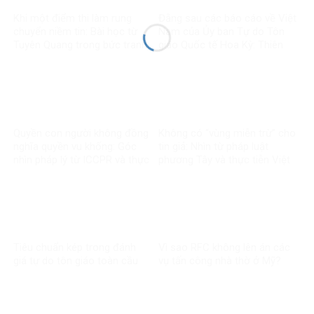
Khi một điểm thi làm rung
Đằng sau các báo cáo về Việt
chuyển niềm tin: Bài học từ
Nam của Ủy ban Tự do Tôn
Tuyên Quang trong bức tranh
giáo Quốc tế Hoa Kỳ: Thiên
toàn cầu về liêm chính học
kiến và tiêu chuẩn kép
thuật
Quyền con người không đồng
Không có “vùng miễn trừ” cho
nghĩa quyền vu khống: Góc
tin giả: Nhìn từ pháp luật
nhìn pháp lý từ ICCPR và thực
phương Tây và thực tiễn Việt
tiễn Việt Nam
Nam
Tiêu chuẩn kép trong đánh
Vì sao RFC không lên án các
giá tự do tôn giáo toàn cầu
vụ tấn công nhà thờ ở Mỹ?