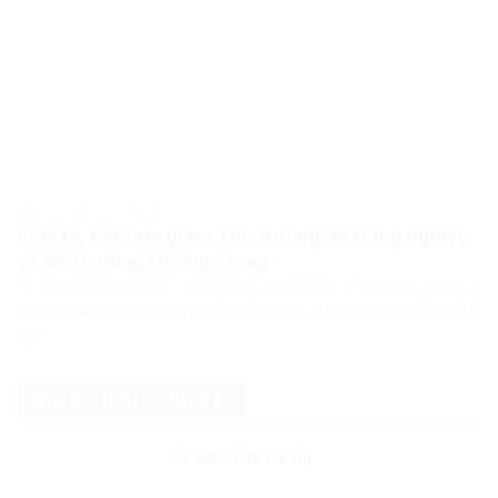
PHÁP LUẬT PHÁP LUẬT VIỆT NAM
Khởi tố, bắt tạm giam Thứ trưởng Bộ Nông nghiệp
và Môi trường Hoàng Trung
Cơ quan Cảnh sát điều tra Bộ Công an đã khởi tố, bắt tạm giam ông
Hoàng Trung, Thứ trưởng Bộ Nông nghiệp và Môi trường, cùng ba bị
can...
NGHIÊN CỨU CHÍNH TRỊ
Ra biển làm Đô thị