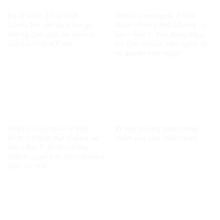
Ba tỷ USD, 10 tỷ USD…
Quyền con người ở Việt
Chiêu trò sản xuất tin giả
Nam – Vàng thật không sợ
không giới hạn, vô liêm sỉ
lửa – Bài 2: Việt Nam thực
của Lê Trung Khoa
thi các chuẩn mực quốc tế
về quyền con người
Quyền con người ở Việt
Vì một không gian mạng
Nam – Vàng thật không sợ
nhân văn cho mỗi người
lửa – Bài 1: Minh chứng
khách quan bác bỏ mọi luận
điệu sai trái