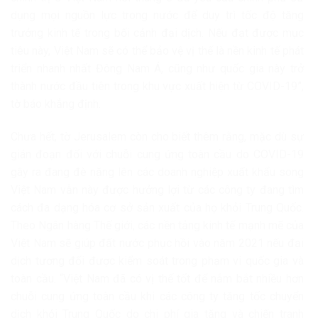
dụng mọi nguồn lực trong nước để duy trì tốc độ tăng
trưởng kinh tế trong bối cảnh đại dịch. Nếu đạt được mục
tiêu này, Việt Nam sẽ có thể bảo vệ vị thế là nền kinh tế phát
triển nhanh nhất Đông Nam Á, cũng như quốc gia này trở
thành nước đầu tiên trong khu vực xuất hiện từ COVID-19”,
tờ báo khẳng định.
Chưa hết, tờ Jerusalem còn cho biết thêm rằng, mặc dù sự
gián đoạn đối với chuỗi cung ứng toàn cầu do COVID-19
gây ra đang đè nặng lên các doanh nghiệp xuất khẩu song
Việt Nam vẫn này được hưởng lợi từ các công ty đang tìm
cách đa dạng hóa cơ sở sản xuất của họ khỏi Trung Quốc.
Theo Ngân hàng Thế giới, các nền tảng kinh tế mạnh mẽ của
Việt Nam sẽ giúp đất nước phục hồi vào năm 2021 nếu đại
dịch tương đối được kiểm soát trong phạm vi quốc gia và
toàn cầu. “Việt Nam đã có vị thế tốt để nắm bắt nhiều hơn
chuỗi cung ứng toàn cầu khi các công ty tăng tốc chuyển
dịch khỏi Trung Quốc do chi phí gia tăng và chiến tranh