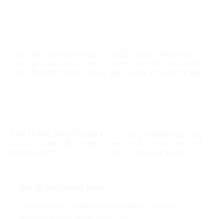
thông bị tài phiệt thao túng
Vạch trần chiêu trò can thiệp
USCIRF 2026 – Thiên kiến
nội bộ qua báo cáo USCIRF
chính trị và trò lố tiêu chuẩn
2026: Mỹ áp đặt giá trị, bỏ qua
kép của Mỹ về tự do tôn giáo
thực tế chính mình
TÌNH TRẠNG ÁM SÁT CHÍNH
Từ Giấc mơ Mỹ đến ác mộng
TRỊ GIA TRONG NỀN CHÍNH
ám sát: Ai đang lừa dối người
TRỊ NƯỚC MỸ
Việt về ‘tự do và dân chủ’?
Để lại một bình luận
Email của bạn sẽ không được hiển thị công khai.
Các
trường bắt buộc được đánh dấu
*