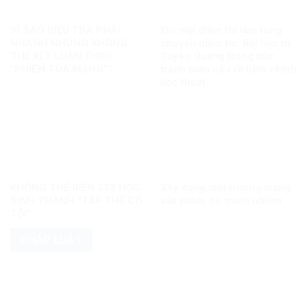
VÌ SAO ĐIỀU TRA PHẢI
Khi một điểm thi làm rung
NHANH NHƯNG KHÔNG
chuyển niềm tin: Bài học từ
THỂ KẾT LUẬN THEO
Tuyên Quang trong bức
“PHIÊN TÒA MẠNG”?
tranh toàn cầu về liêm chính
học thuật
KHÔNG THỂ BIẾN 328 HỌC
Xây dựng môi trường mạng
SINH THÀNH “TẬP THỂ CÓ
văn minh, có trách nhiệm
TỘI”
PHÁP LUẬT