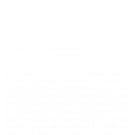
Việt Nam đã có vị thế tốt để nắm bắt nhiều hơn chuỗi cung
ứng toàn cầu
“Một số nhà phân tích kinh tế ước tính rằng tăng trưởng kinh
tế của Việt Nam trong năm nay sẽ chậm lại từ 3 đến 4% so
với 7,02% của năm ngoái. IMF đã cắt giảm dự báo tăng
trưởng kinh tế của nền kinh tế Việt Nam xuống 2,7% trong
năm nay và Ngân hàng Thế giới ước tính mức tăng trưởng
4,9%, nhưng chính phủ Việt Nam đặt mục tiêu hơn 5%. Tốc
độ tăng trưởng này rất ấn tượng khi chúng ta nhìn vào bức
tranh kinh tế của các nền kinh tế châu Á. Các nhà lãnh đạo
chính trị ở Việt Nam hồi tháng 5 đã yêu cầu chính phủ sử