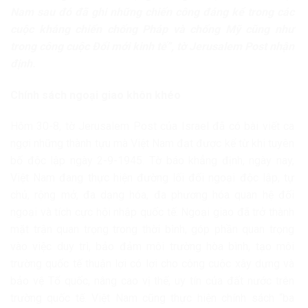
Nam sau đó đã ghi những chiến công đáng kể trong các
cuộc kháng chiến chống Pháp và chống Mỹ cũng như
trong công cuộc Đổi mới kinh tế
”, tờ Jerusalem Post nhận
định.
Chính sách ngoại giao khôn khéo
Hôm 30-8, tờ Jerusalem Post của Israel đã có bài viết ca
ngợi những thành tựu mà Việt Nam đạt được kể từ khi tuyên
bố độc lập ngày 2-9-1945. Tờ báo khẳng định, ngày nay,
Việt Nam đang thực hiện đường lối đối ngoại độc lập, tự
chủ, rộng mở, đa dạng hóa, đa phương hóa quan hệ đối
ngoại và tích cực hội nhập quốc tế. Ngoại giao đã trở thành
mặt trận quan trọng trong thời bình, góp phần quan trọng
vào việc duy trì, bảo đảm môi trường hòa bình, tạo môi
trường quốc tế thuận lợi có lợi cho công cuộc xây dựng và
bảo vệ Tổ quốc, nâng cao vị thế, uy tín của đất nước trên
trường quốc tế. Việt Nam cũng thực hiện chính sách “ba