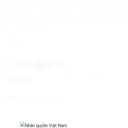
thương mại. Các công ty khổng lồ toàn cầu như SamSung
Electronics Co., LA Electronics Inc. và Intel Corp. đã thiết
lập các hoạt động lớn ở nước này”, bài báo dẫn thêm thông
tin từ hãng Bloomberg.
S.Thương
Danh mục:
Nhìn ra thế giới
Thế giới nói về Việt Nam
Bài viết cùng chủ đề: