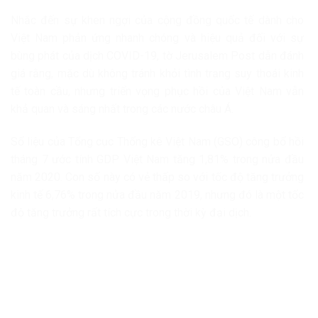
Nhắc đến sự khen ngợi của cộng đồng quốc tế dành cho
Việt Nam phản ứng nhanh chóng và hiệu quả đối với sự
bùng phát của dịch COVID-19, tờ Jerusalem Post dẫn đánh
giá rằng, mặc dù không tránh khỏi tình trạng suy thoái kinh
tế toàn cầu, nhưng triển vọng phục hồi của Việt Nam vẫn
khả quan và sáng nhất trong các nước châu Á.
Số liệu của Tổng cục Thống kê Việt Nam (GSO) công bố hồi
tháng 7 ước tính GDP Việt Nam tăng 1,81% trong nửa đầu
năm 2020. Con số này có vẻ thấp so với tốc độ tăng trưởng
kinh tế 6,76% trong nửa đầu năm 2019, nhưng đó là một tốc
độ tăng trưởng rất tích cực trong thời kỳ đại dịch.