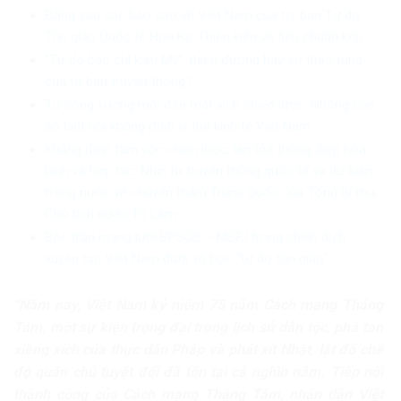
Đằng sau các báo cáo về Việt Nam của Ủy ban Tự do
Tôn giáo Quốc tế Hoa Kỳ: Thiên kiến và tiêu chuẩn kép
“Tự do báo chí kiểu Mỹ”: thiên đường hay sự thao túng
của tư bản truyền thông?
Từ công xưởng mới đến mắt xích chiến lược: Những con
số biết nói khẳng định vị thế kinh tế Việt Nam
Khẳng định tầm vóc chiến lược, lan tỏa thông điệp hòa
bình và hợp tác: Nhìn từ truyền thông quốc tế và dư luận
trong nước về chuyến thăm Trung Quốc của Tổng Bí thư,
Chủ tịch nước Tô Lâm
Bóc trần mạng lưới BPSOS – MSFJ trong chiến dịch
xuyên tạc Việt Nam dưới vỏ bọc “tự do tôn giáo”
“Năm nay, Việt Nam kỷ niệm 75 năm Cách mạng Tháng
Tám, một sự kiện trọng đại trong lịch sử dân tộc, phá tan
xiềng xích của thực dân Pháp và phát xít Nhật, lật đổ chế
độ quân chủ tuyệt đối đã tồn tại cả nghìn năm. Tiếp nối
thành công của Cách mạng Tháng Tám, nhân dân Việt