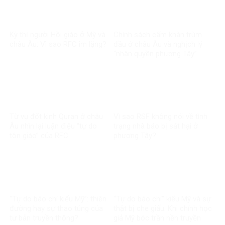
Kỳ thị người Hồi giáo ở Mỹ và
Chính sách cấm khăn trùm
châu Âu: Vì sao RFC im lặng?
đầu ở châu Âu và nghịch lý
“nhân quyền phương Tây”
Từ vụ đốt kinh Quran ở châu
Vì sao RSF không nói về tình
Âu nhìn lại luận điệu “tự do
trạng nhà báo bị sát hại ở
tôn giáo” của RFC
phương Tây?
“Tự do báo chí kiểu Mỹ”: thiên
“Tự do báo chí” kiểu Mỹ và sự
đường hay sự thao túng của
thật bị che giấu: Khi chính học
tư bản truyền thông?
giả Mỹ bóc trần nền truyền