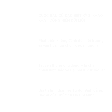
CUỘC BẦU CỬ ĐẶC BIỆT KỲ 3: KHAO
KHÁT CÔNG HIẾN ĐỔI MỚI
Phát triển không đánh đổi môi trường
và văn hóa: lựa chọn khó, nhưng là
con đường đúng
Truyền thông chủ động – lá chắn
chiến lược bảo vệ Đại hội XIV trước làn
sóng xuyên tạc!
Giá trị tinh thần, về Tự do, Bình đẳng,
Bác ái của Chủ tịch Hồ Chi Minh