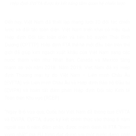
Hiệp định EVFTA được ký kết nâng tầm quan hệ chiến lược
Đến nay, Việt Nam đã thiết lập mạng lưới 30 đối tác chiến
lược và đối tác toàn diện. Việt Nam triển khai có hiệu quả
Hiệp định Đối tác toàn diện và tiến bộ xuyên Thái Bình
Dương (CPTTP). Hiệp định FTA thế hệ mới đầu tiên trên thế
giới đã giúp kim ngạch xuất khẩu của Việt Nam sang các
nước thành viên như Nhật Bản, Canada và Mexico tăng
mạnh so với năm 2018. Năm 2019, Việt Nam đã ký Hiệp
định Thương mại tự do Việt Nam – Liên minh Châu Âu
(EVFTA) với Liên minh Châu Âu và Hiệp định Bảo hộ Đầu tư
(EVIPA) và hoàn tất đàm phán Hiệp định Đối tác Kinh tế
Toàn diện Khu vực (RCEP).
“Ngày 8-6 vừa qua, Quốc hội Việt Nam đã thông qua EVFTA
và EVIPA. EVFTA, được ký kết chính thức vào tháng 6 năm
ngoái sau 6 năm đàm phán, được mệnh danh là FTA “tham
vọng nhất” mà EU từng đạt được với một nước đang phát