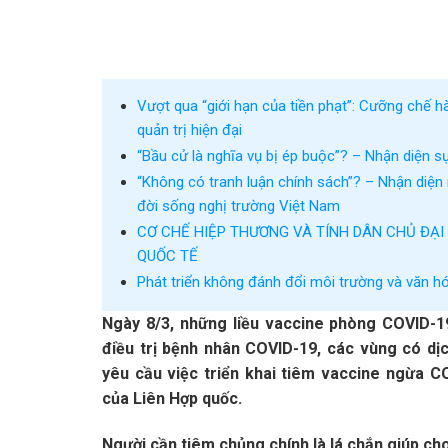
Vượt qua “giới hạn của tiền phạt”: Cưỡng chế h
quản trị hiện đại
“Bầu cử là nghĩa vụ bị ép buộc”? – Nhận diện s
“Không có tranh luận chính sách”? – Nhận diện 
đời sống nghị trường Việt Nam
CƠ CHẾ HIỆP THƯƠNG VÀ TÍNH DÂN CHỦ ĐẠI
QUỐC TẾ
Phát triển không đánh đổi môi trường và văn h
Ngày 8/3, những liều vaccine phòng COVID-19
điều trị bệnh nhân COVID-19, các vùng có dị
yêu cầu việc triển khai tiêm vaccine ngừa 
của Liên Hợp quốc.
Người cần tiêm chủng chính là lá chắn giúp c