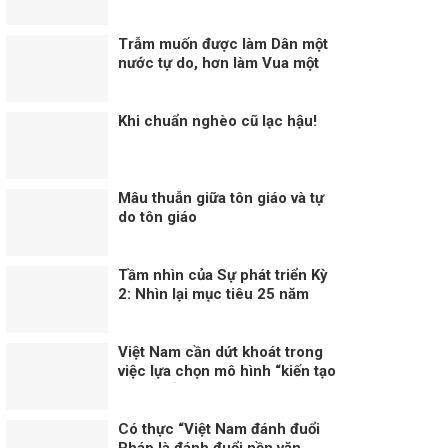
phương Tây ngày càng giảm
Trẫm muốn được làm Dân một
nước tự do, hơn làm Vua một
nước bị trị!
Khi chuẩn nghèo cũ lạc hậu!
Mâu thuẫn giữa tôn giáo và tự
do tôn giáo
Tầm nhìn của Sự phát triển Kỳ
2: Nhìn lại mục tiêu 25 năm
trước
Việt Nam cần dứt khoát trong
việc lựa chọn mô hình “kiến tạo
phát triển”
Có thực “Việt Nam đánh đuổi
Pháp là đánh đuổi nền văn