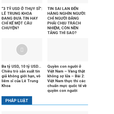
“3 TỶ USD Ở THỤY SĨ”:
TIN SAI LAN ĐẾN
LÊ TRUNG KHOA
HÀNG NGHÌN NGƯỜI:
ĐANG ĐƯA TIN HAY
CHỈ NGƯỜI ĐĂNG
CHỈ KỂ MỘT CÂU
PHẢI CHỊU TRÁCH
CHUYỆN?
NHIỆM, CÒN NỀN
TẢNG THÌ SAO?
Ba tỷ USD, 10 tỷ USD…
Quyền con người ở
Chiêu trò sản xuất tin
Việt Nam – Vàng thật
giả không giới hạn, vô
không sợ lửa – Bài 2:
liêm sỉ của Lê Trung
Việt Nam thực thi các
Khoa
chuẩn mực quốc tế về
quyền con người
PHÁP LUẬT