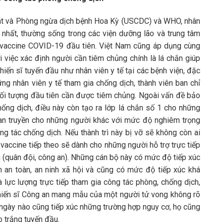
át và Phòng ngừa dịch bệnh Hoa Kỳ (USCDC) và WHO, nhân
nhất, thường sống trong các viện dưỡng lão và trung tâm
 vaccine COVID-19 đầu tiên. Việt Nam cũng áp dụng cùng
i việc xác định người cần tiêm chủng chính là lá chắn giúp
iến sĩ tuyến đầu như nhân viên y tế tại các bệnh viện, đặc
ng nhân viên y tế tham gia chống dịch, thành viên ban chỉ
 đối tượng đầu tiên cần được tiêm chủng. Ngoài vấn đề bảo
hống dịch, điều này còn tạo ra lớp lá chắn số 1 cho những
an truyền cho những người khác với mức độ nghiêm trọng
ng tác chống dịch. Nếu thành trì này bị vỡ sẽ không còn ai
vaccine tiếp theo sẽ dành cho những người hỗ trợ trực tiếp
g (quân đội, công an). Những cán bộ này có mức độ tiếp xúc
 an toàn, an ninh xã hội và cũng có mức độ tiếp xúc khá
à lực lượng trực tiếp tham gia công tác phòng, chống dịch,
 chiến sĩ Công an mang mẫu của một người tử vong không rõ
 ngày nào cũng tiếp xúc những trường hợp nguy cơ, họ cũng
 trắng tuyến đầu.