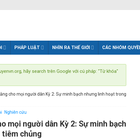
I
PHÁP LUẬT
NHÌN RA THẾ GIỚI
CÁC NHÓM QUYỀ
uyenvn.org, hãy search trên Google với cú pháp: "Từ khóa"
ằng cho mọi người dân Kỳ 2: Sự minh bạch nhưng linh hoạt trong
ội
Nghiên cứu
o mọi người dân Kỳ 2: Sự minh bạch
c tiêm chủng