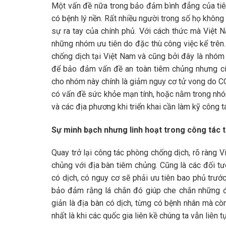
Một vấn đề nữa trong bảo đảm bình đẳng của tiê
có bệnh lý nền. Rất nhiều người trong số họ khôn
sự ra tay của chính phủ. Với cách thức mà Việt 
những nhóm ưu tiên do đặc thù công việc kể trên.
chống dịch tại Việt Nam và cũng bởi đây là nhóm
để bảo đảm vấn đề an toàn tiêm chủng nhưng cũ
cho nhóm này chính là giảm nguy cơ tử vong do C
có vấn đề sức khỏe mạn tính, hoặc nằm trong nhóm
và các địa phương khi triển khai cần làm kỹ công
Sự minh bạch nhưng linh hoạt trong công tác 
Quay trở lại công tác phòng chống dịch, rõ ràng 
chủng với địa bàn tiêm chủng. Cũng là các đối t
có dịch, có nguy cơ sẽ phải ưu tiên bao phủ trư
bảo đảm rằng lá chắn đó giúp che chắn những đị
giản là địa bàn có dịch, từng có bệnh nhân mà c
nhất là khi các quốc gia liên kề chúng ta vẫn liên t