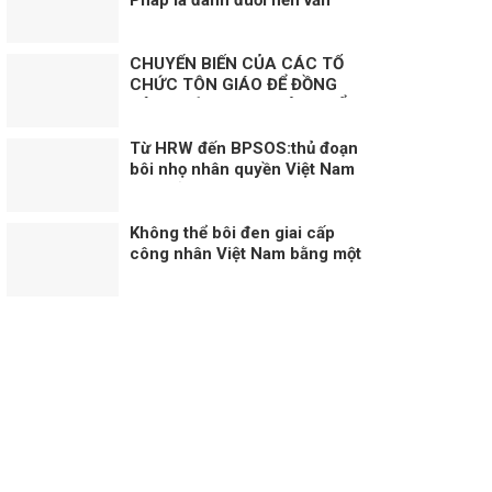
minh”?
CHUYỂN BIẾN CỦA CÁC TỔ
CHỨC TÔN GIÁO ĐỂ ĐỒNG
HÀNH CÙNG SỰ PHÁT TRIỂN
CỦA ĐẤT NƯỚC
Từ HRW đến BPSOS:thủ đoạn
bôi nhọ nhân quyền Việt Nam
dưới vỏ bọc khách quan
Không thể bôi đen giai cấp
công nhân Việt Nam bằng một
câu chuyện bịa đặt