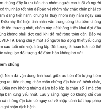
m chủng đấy là ưu tiên cho nhóm người cao tuổi và người
g có thu nhập tốt nên để bảo vệ nhóm này chắc chắn phải có
Nam đang tiến hành, chúng ta thấy nhóm này nằm ngay sau
 Điều này thể hiện tính nhân văn trong công tác tiêm chủng
 dễ tổn thương nhất, nhóm này sẽ không triển khai đợt đầu
ng không phải đợt cuối khi đã mở rộng toàn dân. Bảo vệ
OVID-19. Đáng chú ý, một số người lao động thiết yếu cũng
 cao tuổi nên việc trùng lặp đối tượng là hoàn toàn có thể
 tác sàng lọc đối tượng để đảm bảo không bỏ sót.
tiêm chủng
Việt Nam đã vận dụng linh hoạt giữa ưu tiên đối tượng tiêm
ượng ưu tiên nhưng chắc chắn những địa bàn có bệnh nhân,
ớc. Điều này không những đảm bảo lớp lá chắn số 1 mà còn
a bàn xung yếu nhất. Lưu ý rằng, nguy cơ không chỉ đơn
òn cả những địa bàn có nguy cơ về nhập cảnh bất hợp pháp
ục ghi nhận dịch bệnh.