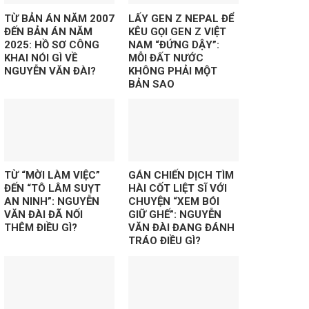
TỪ BẢN ÁN NĂM 2007
LẤY GEN Z NEPAL ĐỂ
ĐẾN BẢN ÁN NĂM
KÊU GỌI GEN Z VIỆT
2025: HỒ SƠ CÔNG
NAM “ĐỨNG DẬY”:
KHAI NÓI GÌ VỀ
MỖI ĐẤT NƯỚC
NGUYỄN VĂN ĐÀI?
KHÔNG PHẢI MỘT
BẢN SAO
TỪ “MỜI LÀM VIỆC”
GÁN CHIẾN DỊCH TÌM
ĐẾN “TÔ LÂM SUỴT
HÀI CỐT LIỆT SĨ VỚI
AN NINH”: NGUYỄN
CHUYỆN “XEM BÓI
VĂN ĐÀI ĐÃ NỐI
GIỮ GHẾ”: NGUYỄN
THÊM ĐIỀU GÌ?
VĂN ĐÀI ĐANG ĐÁNH
TRÁO ĐIỀU GÌ?