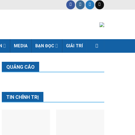
N
MEDIA
BẠN ĐỌC
GIẢI TRÍ
QUẢNG CÁO
TIN CHÍNH TRỊ