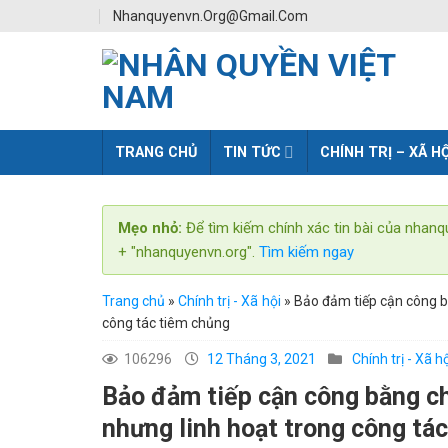
Skip
Nhanquyenvn.org@gmail.com
to
content
TRANG CHỦ
TIN TỨC
CHÍNH TRỊ – XÃ HỘ
Mẹo nhỏ:
Để tìm kiếm chính xác tin bài của nhanq
+ "nhanquyenvn.org".
Tìm kiếm ngay
Trang chủ
»
Chính trị - Xã hội
»
Bảo đảm tiếp cận công b
công tác tiêm chủng
106296
12 Tháng 3, 2021
Chính trị - Xã h
Bảo đảm tiếp cận công bằng ch
nhưng linh hoạt trong công tá