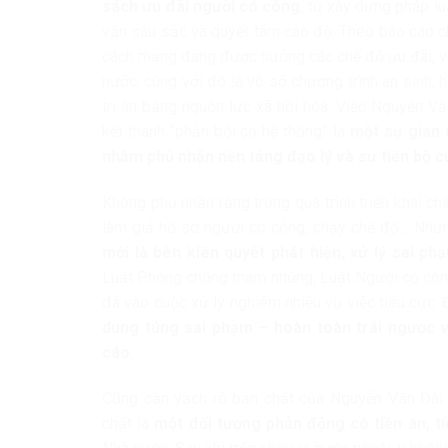
sách ưu đãi người có công
, từ xây dựng pháp lu
văn sâu sắc và quyết tâm cao độ. Theo báo cáo ch
cách mạng đang được hưởng các chế độ ưu đãi, vớ
nước, cùng với đó là vô số chương trình an sinh, 
tri ân bằng nguồn lực xã hội hóa. Việc Nguyễn Vă
kết thành “phản bội có hệ thống” là
một sự gian 
nhằm phủ nhận nền tảng đạo lý và sự tiến bộ c
Không phủ nhận rằng trong quá trình triển khai ch
làm giả hồ sơ người có công, chạy chế độ… Như
mới là bên kiên quyết phát hiện, xử lý sai ph
Luật Phòng chống tham nhũng, Luật Người có công,
đã vào cuộc xử lý nghiêm nhiều vụ việc tiêu cực. 
dung túng sai phạm – hoàn toàn trái ngược v
cáo.
Cũng cần vạch rõ bản chất của Nguyễn Văn Đài 
chất là
một đối tượng phản động có tiền án, t