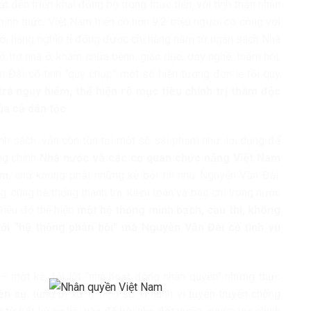
ật đến triển khai đồng bộ trong thực tiễn, với tinh thần nhân
ính thức, Việt Nam hiện có hơn 9,2 triệu người có công với
i hàng nghìn tỉ đồng được chi hàng năm từ ngân sách Nhà
hỗ trợ nhà ở, khám chữa bệnh, giáo dục, dạy nghề, thăm hỏi,
n Đài cố tình “quy chụp” một số hiện tượng đơn lẻ rồi quy
trá nguy hiểm, thể hiện rõ mục tiêu chính trị thâm độc
ủa cả dân tộc
.
ính sách, vẫn còn tồn tại một số sai phạm như: lợi dụng để
ng chính
Nhà nước và các cơ quan chức năng Việt Nam
ạm
, chứ không phải những kẻ bội tín như Nguyễn Văn Đài.
 cùng hệ thống thanh tra, kiểm toán và báo chí trong nước
Điều đó thể hiện
một hệ thống minh bạch, cầu thị, không
ới “hệ thống phản bội” mà Nguyễn Văn Đài cố tình vu
– một kẻ đội lốt “nhà hoạt động nhân quyền” nhưng thực
iền sự
, từng bị xử lý hình sự vì hành vi tuyên truyền chống