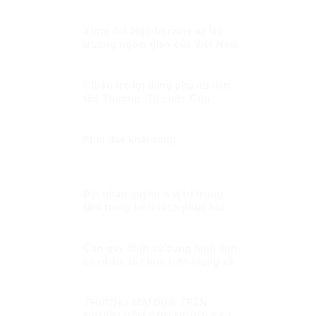
Xung đột Nga-Ukraine và lập
trường ngoại giao của Việt Nam
(3)
Chiêu trò lợi dụng phụ nữ dân
tộc Thượng: Tổ chức Cứu
Người Vượt Biển và vở kịch “tù
đày tôn giáo”
Khơi dậy khát vọng
Đặt nhân quyền ở vị trí trung
tâm trong kế hoạch phục hồi
hậu đại dịch
Cần quy định sử dụng hình ảnh
cá nhân, tổ chức trên mạng xã
hội
THƯƠNG MẠI DỰA TRÊN
NGUỒN VỐN CON NGƯỜI KỲ 1: