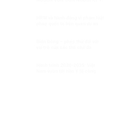
CHIẾN LƯỢC MỚI
HRW và hành động vi phạm luật
pháp quốc tế liên quan vụ án
Trần Đình Triển
Biển Đông – phép thử đối với
vai trò của các thể chế đa
phương khu vực trong xây dựng
niềm tin
Hành trình 2030-2035: Việt
Nam vươn tới nền Y tế công
bằng, hiện đại