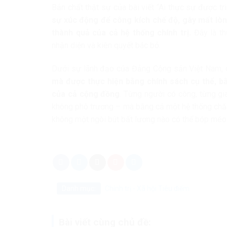
Bản chất thật sự của bài viết “Ai thực sự được t
sự xúc động để công kích chế độ, gây mất lòn
thành quả của cả hệ thống chính trị.
Đây là th
nhận diện và kiên quyết bác bỏ.
Dưới sự lãnh đạo của Đảng Cộng sản Việt Nam, 
mà được thực hiện bằng chính sách cụ thể, b
của cả cộng đồng
. Từng người có công, từng gi
không phô trương – mà bằng cả một hệ thống chăm
không một ngòi bút bất lương nào có thể bóp méo
Danh mục:
Chính trị - Xã hội
Tiêu điểm
Bài viết cùng chủ đề: