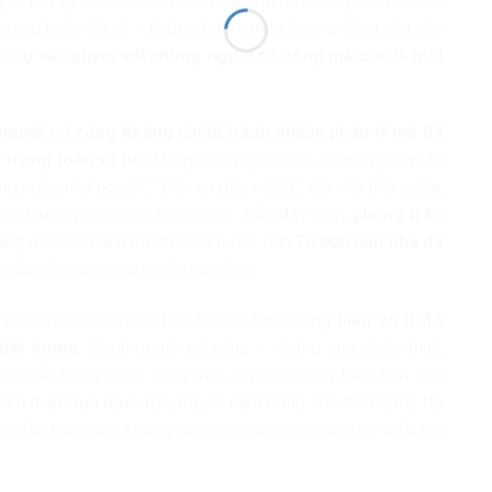
g từ bất kỳ cơ hội nào để bôi nhọ đất nước, xuyên tạc chính
hương binh, liệt sĩ – những biểu tượng thiêng liêng của dân
là
sự xúc phạm với những người có công mà còn là một
người có công không chỉ là trách nhiệm pháp lý mà đã
a trong toàn xã hội
. Hàng triệu người dân, doanh nghiệp, tổ
g nước nhớ nguồn”, “Đền ơn đáp nghĩa”, xây nhà tình nghĩa,
cho thương binh, gia đình liệt sĩ… Gần đây nhất,
phong trào
ng diễn ra mạnh mẽ trên cả nước, hơn
76.000 căn nhà đã
 phần lớn dành cho người có công.
 khó khăn cần được tiếp tục hỗ trợ, nhưng
biến số ít đó
bất lương
. Chính người có công – những cựu chiến binh,
 mẫu trong cuộc sống mới, tiếp tục cống hiến, tích cực
tự, làm điểm tựa đạo đức, truyền cảm hứng cho thế hệ trẻ. Họ
n Văn Đài, càng không cho phép ai mượn danh họ để đánh