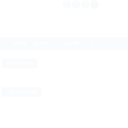
N
MEDIA
BẠN ĐỌC
GIẢI TRÍ
QUẢNG CÁO
TIN CHÍNH TRỊ