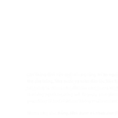
Cần khẳng định một cách rõ ràng rằng:
tri ân ngư
tim của Đảng, Nhà nước và toàn dân tộc Việt 
nền móng từ những năm đầu của cách mạng, khi N
là những người có công với Tổ quốc, phải được
giúp đỡ họ là bổn phận chứ không phải việc làm
Những năm qua,
Đảng, Nhà nước và nhân dân V