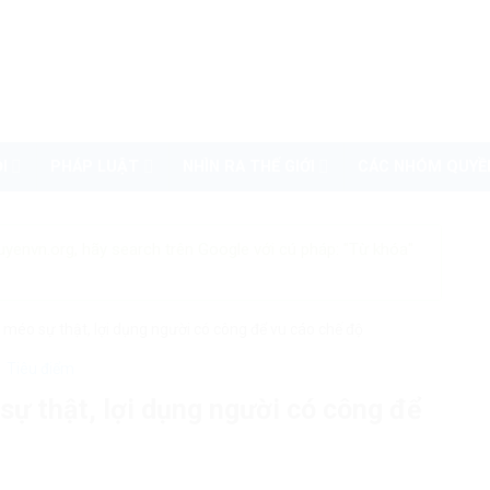
I
PHÁP LUẬT
NHÌN RA THẾ GIỚI
CÁC NHÓM QUYỀ
uyenvn.org, hãy search trên Google với cú pháp: "Từ khóa"
méo sự thật, lợi dụng người có công để vu cáo chế độ
Tiêu điểm
ự thật, lợi dụng người có công để