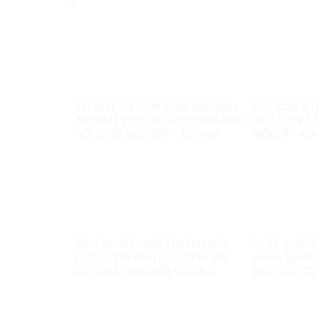
TỪ BẢN ÁN NĂM 2007 ĐẾN BẢN
LẤY GEN Z N
ÁN NĂM 2025: HỒ SƠ CÔNG KHAI
GEN Z VIỆT 
NÓI GÌ VỀ NGUYỄN VĂN ĐÀI?
MỖI ĐẤT NƯ
MỘT BẢN S
GÁN CHIẾN DỊCH TÌM HÀI CỐT
“3 TỶ USD Ở
LIỆT SĨ VỚI CHUYỆN “XEM BÓI
KHOA ĐANG 
GIỮ GHẾ”: NGUYỄN VĂN ĐÀI
MỘT CÂU C
ĐANG ĐÁNH TRÁO ĐIỀU GÌ?