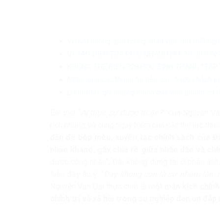
Vì một không gian mạng nhân văn cho mỗi ngư
VÌ SAO ĐIỀU TRA PHẢI NHANH NHƯNG KHÔNG
KHÔNG THỂ BIẾN 328 HỌC SINH THÀNH “TẬP 
Nhận diện các thông tin tiêu cực, thiếu khách q
Luôn khắc ghi những thành quả vinh quang có đư
Bài viết “
Ai thực sự được tri ân?
” của Nguyễn Vă
rích nhưng vô cùng nguy hiểm của các thế lực thù 
dân để bóp méo, xuyên tạc chính sách của Đả
phản kháng, gây chia rẽ giữa nhân dân và ch
được công nhận”, Đài không dừng lại ở phản ánh, 
luận đầy ác ý: “
Đây không còn là sự nhầm lẫn, 
Nguyễn Văn Đài thực chất là
một màn kịch chính
chính trị và xã hội trong sự nghiệp đền ơn đá