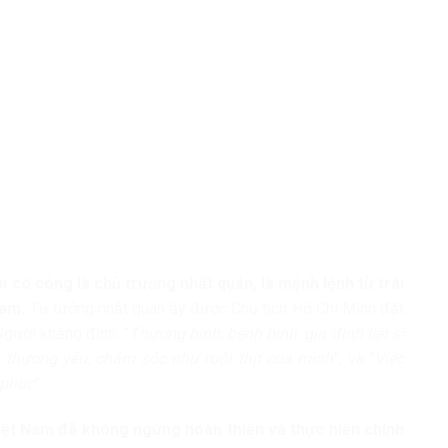
ời có công là chủ trương nhất quán, là mệnh lệnh từ trái
Nam.
Tư tưởng nhất quán ấy được Chủ tịch Hồ Chí Minh đặt
gười khẳng định: “
Thương binh, bệnh binh, gia đình liệt sĩ
 thương yêu, chăm sóc như ruột thịt của mình
”, và “
Việc
 phúc
”.
iệt Nam đã không ngừng hoàn thiện và thực hiện chính