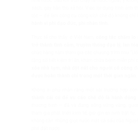
Nhà nước. Sau khi trốn chạy ra nước ngoài, y khôn
sách, gây hằn thù xã hội. Việc lợi dụng hình ảnh t
tộc – để làm công cụ công kích chế độ không chỉ 
hành vi phi đạo đức, phi nhân tính.
Thực tế cho thấy: ở Việt Nam,
công tác chăm lo 
trở thành tình cảm, truyền thống đạo lý, lan tỏ
chức hằng năm tham gia các chương trình như “Uốn
tặng sổ tiết kiệm tri ân, khám chữa bệnh miễn phí 
xóa nhà tạm, nhà dột nát cho người có công
đa
được hoàn thành chỉ trong một thời gian ngắn
,
Không ai phủ nhận rằng một vài trường hợp còn
thành cái cớ để vu cáo chế độ là hành động 
thương binh – đã và đang sống vững vàng, gương
tham gia phát triển kinh tế, giữ gìn an ninh trật 
không cần những giọt nước mắt cá sấu của Nguyễ
phá đất nước.