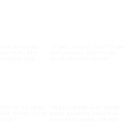
EPAL ĐỂ KÊU GỌI
TỪ “MỜI LÀM VIỆC” ĐẾN “TÔ LÂM
NAM “ĐỨNG DẬY”:
SUỴT AN NINH”: NGUYỄN VĂN
ỚC KHÔNG PHẢI
ĐÀI ĐÃ NỐI THÊM ĐIỀU GÌ?
AO
 THỤY SĨ”: LÊ TRUNG
TIN SAI LAN ĐẾN HÀNG NGHÌN
ĐƯA TIN HAY CHỈ KỂ
NGƯỜI: CHỈ NGƯỜI ĐĂNG PHẢI
HUYỆN?
CHỊU TRÁCH NHIỆM, CÒN NỀN
TẢNG THÌ SAO?