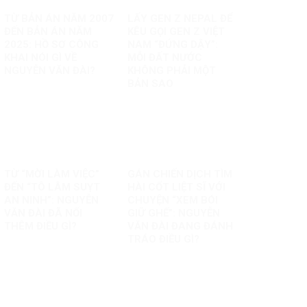
TỪ BẢN ÁN NĂM 2007
LẤY GEN Z NEPAL ĐỂ
ĐẾN BẢN ÁN NĂM
KÊU GỌI GEN Z VIỆT
2025: HỒ SƠ CÔNG
NAM “ĐỨNG DẬY”:
KHAI NÓI GÌ VỀ
MỖI ĐẤT NƯỚC
NGUYỄN VĂN ĐÀI?
KHÔNG PHẢI MỘT
BẢN SAO
TỪ “MỜI LÀM VIỆC”
GÁN CHIẾN DỊCH TÌM
ĐẾN “TÔ LÂM SUỴT
HÀI CỐT LIỆT SĨ VỚI
AN NINH”: NGUYỄN
CHUYỆN “XEM BÓI
VĂN ĐÀI ĐÃ NỐI
GIỮ GHẾ”: NGUYỄN
THÊM ĐIỀU GÌ?
VĂN ĐÀI ĐANG ĐÁNH
TRÁO ĐIỀU GÌ?