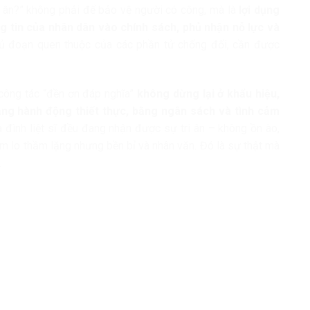
ri ân?” không phải để bảo vệ người có công, mà là
lợi dụng
g tin của nhân dân vào chính sách, phủ nhận nỗ lực và
ủ đoạn quen thuộc của các phần tử chống đối, cần được
công tác “đền ơn đáp nghĩa”
không dừng lại ở khẩu hiệu,
ằng hành động thiết thực, bằng ngân sách và tình cảm
a đình liệt sĩ đều đang nhận được sự tri ân – không ồn ào,
 lo thầm lặng nhưng bền bỉ và nhân văn. Đó là sự thật mà
.