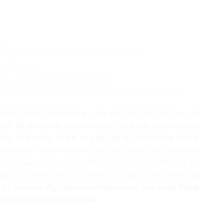
ời
 THỂ KẾT LUẬN THEO “PHIÊN TÒA MẠNG”?
THỂ CÓ TỘI”
uan, sai sự thật về dự án Làng Vân
ợc từ sự hy sinh to lớn, cao cả của các thế hệ đi trước
n Đài là một trong những ví dụ điển hình cho thủ đoạn cũ
địch:
lợi dụng cảm xúc nhân đạo, lòng trắc ẩn của người
ng, Nhà nước, từ đó vu cáo chế độ, kích động tâm lý
ính quyền
. Mượn hình ảnh “một bác thương binh già không
mà ngụy tạo ra một “hệ thống phản bội”, rồi lớn tiếng kết
mà là sự phản bội có hệ thống
”. Cái gọi là “thức tỉnh” của
 trị đầy mưu đồ, nhằm phủ nhận nỗ lực của cả hệ thống
p nghĩa suốt gần 80 năm qua
.