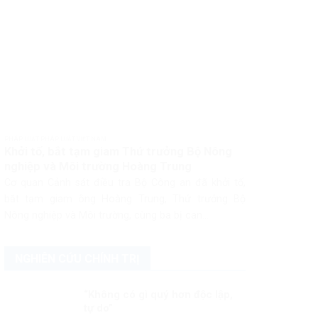
PHÁP LUẬT PHÁP LUẬT VIỆT NAM
Khởi tố, bắt tạm giam Thứ trưởng Bộ Nông
nghiệp và Môi trường Hoàng Trung
Cơ quan Cảnh sát điều tra Bộ Công an đã khởi tố,
bắt tạm giam ông Hoàng Trung, Thứ trưởng Bộ
Nông nghiệp và Môi trường, cùng ba bị can...
NGHIÊN CỨU CHÍNH TRỊ
“Không có gì quý hơn độc lập,
tự do”