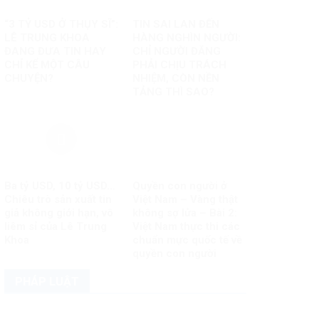
“3 TỶ USD Ở THỤY SĨ”:
TIN SAI LAN ĐẾN
LÊ TRUNG KHOA
HÀNG NGHÌN NGƯỜI:
ĐANG ĐƯA TIN HAY
CHỈ NGƯỜI ĐĂNG
CHỈ KỂ MỘT CÂU
PHẢI CHỊU TRÁCH
CHUYỆN?
NHIỆM, CÒN NỀN
TẢNG THÌ SAO?
Ba tỷ USD, 10 tỷ USD…
Quyền con người ở
Chiêu trò sản xuất tin
Việt Nam – Vàng thật
giả không giới hạn, vô
không sợ lửa – Bài 2:
liêm sỉ của Lê Trung
Việt Nam thực thi các
Khoa
chuẩn mực quốc tế về
quyền con người
PHÁP LUẬT