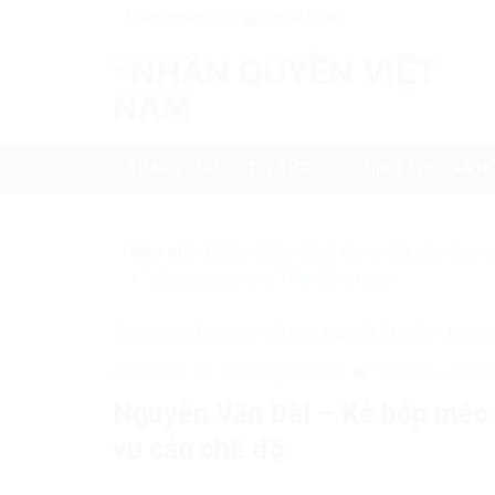
Skip
Nhanquyenvn.org@gmail.com
to
content
TRANG CHỦ
TIN TỨC
CHÍNH TRỊ – XÃ HỘ
Mẹo nhỏ:
Để tìm kiếm chính xác tin bài của nhanq
+ "nhanquyenvn.org".
Tìm kiếm ngay
Trang chủ
»
Chính trị - Xã hội
»
Nguyễn Văn Đài – Kẻ bóp 
37918
27 Tháng 6, 2025
Chính trị - Xã hội
Nguyễn Văn Đài – Kẻ bóp méo s
vu cáo chế độ