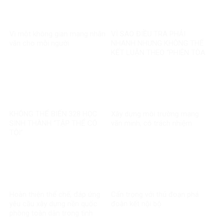
Vì một không gian mạng nhân
VÌ SAO ĐIỀU TRA PHẢI
văn cho mỗi người
NHANH NHƯNG KHÔNG THỂ
KẾT LUẬN THEO “PHIÊN TÒA
MẠNG”?
KHÔNG THỂ BIẾN 328 HỌC
Xây dựng môi trường mạng
SINH THÀNH “TẬP THỂ CÓ
văn minh, có trách nhiệm
TỘI”
Hoàn thiện thể chế, đáp ứng
Cẩn trọng với thủ đoạn phá
yêu cầu xây dựng nền quốc
đoàn kết nội bộ
phòng toàn dân trong tình