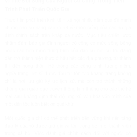
Vị Thế Đời Sống Của Người Có Công Trong Tiến
Trình Phát Triển Quốc Gia
Thực tiễn phát triển kinh tế – xã hội nhiều năm qua đã minh
chứng cho sự nâng cao rõ rệt về mức sống của các hộ gia
đình chính sách trên khắp cả nước. Mục tiêu chiến lược
nhằm đảm bảo gia đình người có công có mức sống bằng
hoặc cao hơn mức trung bình của dân cư nơi cư trú đang
dần trở thành hiện thực ở hầu hết các địa phương, từ thành
thị đến nông thôn. Hệ thống các công trình tưởng niệm,
nghĩa trang liệt sĩ được đầu tư tôn tạo khang trang không
chỉ là nơi lưu giữ ký ức lịch sử, mà còn trở thành những
không gian giáo dục truyền thống linh thiêng cho các thế hệ
mai sau, khẳng định thái độ ứng xử văn hóa văn minh của
một dân tộc luôn biết ơn quá khứ.
Một quốc gia chỉ có thể phát triển bền vững khi nền tảng
đạo lý của nó được giữ gìn và tôn trọng bởi mọi thành viên
trong xã hội. Việc đánh giá chính sách đối với người có