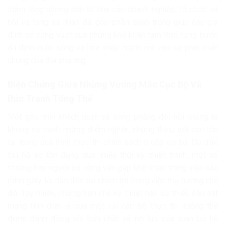
thầm lặng nhưng bền bỉ của các doanh nghiệp, tổ chức xã
hội và từng cá nhân đã góp phần quan trọng giúp các gia
đình có công vượt qua những khó khăn tạm thời, từng bước
ổn định cuộc sống và hòa nhập mạnh mẽ vào sự phát triển
chung của địa phương.
Biện Chứng Giữa Những Vướng Mắc Cục Bộ Và
Bức Tranh Tổng Thể
Một góc nhìn khách quan và sòng phẳng đòi hỏi chúng ta
không né tránh những điểm nghẽn, những thiếu sót còn tồn
tại trong quá trình thực thi chính sách ở cấp cơ sở. Do đặc
thù hồ sơ tồn đọng qua nhiều thời kỳ chiến tranh, một số
trường hợp người có công vẫn gặp khó khăn trong việc xác
minh giấy tờ, dẫn đến sự chậm trễ trong việc thụ hưởng chế
độ. Tuy nhiên, những hạn chế kỹ thuật hay sự thiếu sâu sát
mang tính đơn lẻ của một vài cán bộ thực thi không thể
được đánh đồng với bản chất và nỗ lực của toàn bộ hệ