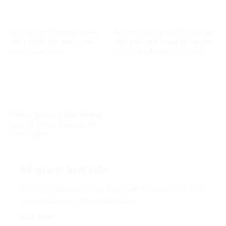
Đưa các chủ trương, quyết
An ninh quốc gia và bảo vệ an
sách thành kết quả cụ thể
ninh quốc gia trong kỷ nguyên
trong cuộc sống
mới phải kiến tạo phát triển
Không “quân sự hóa” không
gian số nhưng phải xác lập
chiến tuyến
Để lại một bình luận
Email của bạn sẽ không được hiển thị công khai.
Các
trường bắt buộc được đánh dấu
*
Bình luận
*