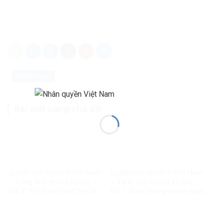
Danh mục:
Chính trị - Xã hội
Bài viết cùng chủ đề:
Quyền con người ở Việt Nam
Quyền con người ở Việt Nam
– Vàng thật không sợ lửa –
– Vàng thật không sợ lửa –
Bài 2: Việt Nam thực thi các
Bài 1: Minh chứng khách quan
chuẩn mực quốc tế về quyền
bác bỏ mọi luận điệu sai trái
con người