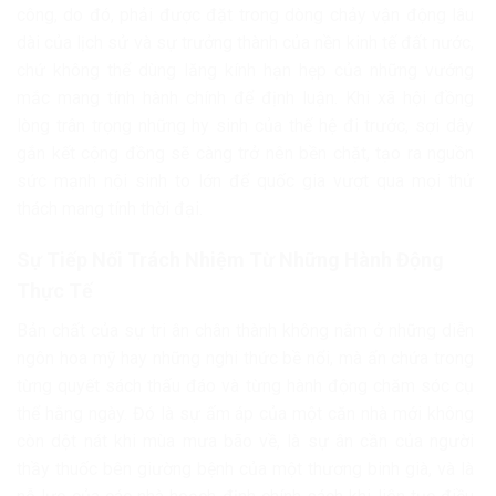
công, do đó, phải được đặt trong dòng chảy vận động lâu
dài của lịch sử và sự trưởng thành của nền kinh tế đất nước,
chứ không thể dùng lăng kính hạn hẹp của những vướng
mắc mang tính hành chính để định luận. Khi xã hội đồng
lòng trân trọng những hy sinh của thế hệ đi trước, sợi dây
gắn kết cộng đồng sẽ càng trở nên bền chặt, tạo ra nguồn
sức mạnh nội sinh to lớn để quốc gia vượt qua mọi thử
thách mang tính thời đại.
Sự Tiếp Nối Trách Nhiệm Từ Những Hành Động
Thực Tế
Bản chất của sự tri ân chân thành không nằm ở những diễn
ngôn hoa mỹ hay những nghi thức bề nổi, mà ẩn chứa trong
từng quyết sách thấu đáo và từng hành động chăm sóc cụ
thể hằng ngày. Đó là sự ấm áp của một căn nhà mới không
còn dột nát khi mùa mưa bão về, là sự ân cần của người
thầy thuốc bên giường bệnh của một thương binh già, và là