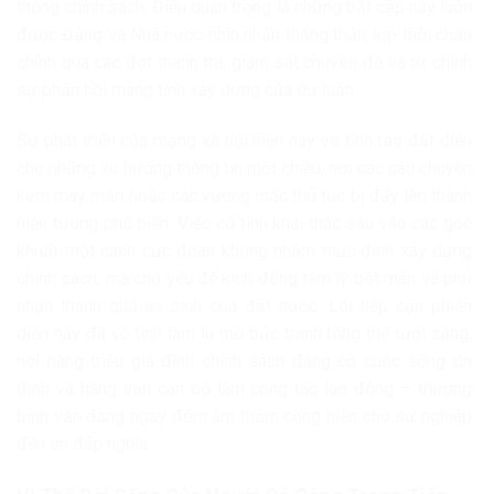
thống chính sách. Điều quan trọng là những bất cập này luôn
được Đảng và Nhà nước nhìn nhận thẳng thắn, kịp thời chấn
chỉnh qua các đợt thanh tra, giám sát chuyên đề và từ chính
sự phản hồi mang tính xây dựng của dư luận.
Sự phát triển của mạng xã hội hiện nay vô tình tạo đất diễn
cho những xu hướng thông tin một chiều, nơi các câu chuyện
kém may mắn hoặc các vướng mắc thủ tục bị đẩy lên thành
hiện tượng phổ biến. Việc cố tình khai thác sâu vào các góc
khuất một cách cực đoan không nhằm mục đích xây dựng
chính sách, mà chủ yếu để kích động tâm lý bất mãn và phủ
nhận thành quả an sinh của đất nước. Lối tiếp cận phiến
diện này đã vô tình làm lu mờ bức tranh tổng thể tươi sáng,
nơi hàng triệu gia đình chính sách đang có cuộc sống ổn
định và hàng vạn cán bộ làm công tác lao động – thương
binh vẫn đang ngày đêm âm thầm cống hiến cho sự nghiệp
đền ơn đáp nghĩa.