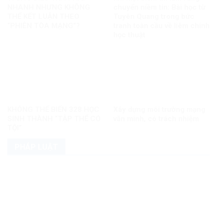
NHANH NHƯNG KHÔNG
chuyển niềm tin: Bài học từ
THỂ KẾT LUẬN THEO
Tuyên Quang trong bức
“PHIÊN TÒA MẠNG”?
tranh toàn cầu về liêm chính
học thuật
KHÔNG THỂ BIẾN 328 HỌC
Xây dựng môi trường mạng
SINH THÀNH “TẬP THỂ CÓ
văn minh, có trách nhiệm
TỘI”
PHÁP LUẬT