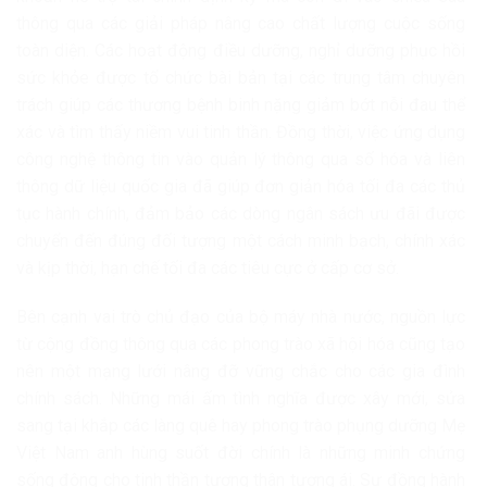
thông qua các giải pháp nâng cao chất lượng cuộc sống
toàn diện. Các hoạt động điều dưỡng, nghỉ dưỡng phục hồi
sức khỏe được tổ chức bài bản tại các trung tâm chuyên
trách giúp các thương bệnh binh nặng giảm bớt nỗi đau thể
xác và tìm thấy niềm vui tinh thần. Đồng thời, việc ứng dụng
công nghệ thông tin vào quản lý thông qua số hóa và liên
thông dữ liệu quốc gia đã giúp đơn giản hóa tối đa các thủ
tục hành chính, đảm bảo các dòng ngân sách ưu đãi được
chuyển đến đúng đối tượng một cách minh bạch, chính xác
và kịp thời, hạn chế tối đa các tiêu cực ở cấp cơ sở.
Bên cạnh vai trò chủ đạo của bộ máy nhà nước, nguồn lực
từ cộng đồng thông qua các phong trào xã hội hóa cũng tạo
nên một mạng lưới nâng đỡ vững chắc cho các gia đình
chính sách. Những mái ấm tình nghĩa được xây mới, sửa
sang tại khắp các làng quê hay phong trào phụng dưỡng Mẹ
Việt Nam anh hùng suốt đời chính là những minh chứng
sống động cho tinh thần tương thân tương ái. Sự đồng hành