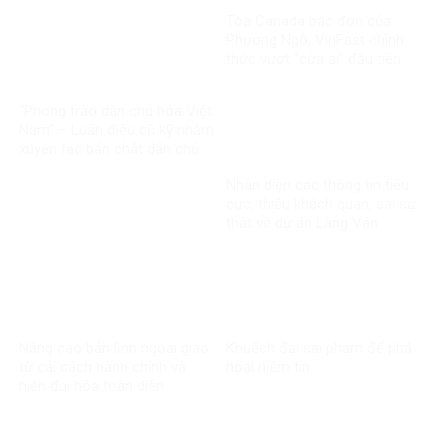
hình mới
Tòa Canada bác đơn của
Phương Ngô, VinFast chính
thức vượt “cửa ải” đầu tiên
trong vụ kiện xuyên biên giới
“Phong trào dân chủ hóa Việt
Nam” – Luận điệu cũ kỹ nhằm
xuyên tạc bản chất dân chủ
của Đảng
Nhận diện các thông tin tiêu
cực, thiếu khách quan, sai sự
thật về dự án Làng Vân
Nâng cao bản lĩnh ngoại giao
Khuếch đại sai phạm để phá
từ cải cách hành chính và
hoại niềm tin
hiện đại hóa toàn diện