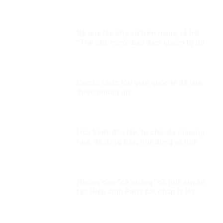
Bộ quy tắc ứng xử trên mạng xã hội:
“Thể chế mềm” bảo đảm quyền tự do
cá nhân phù hợp chuẩn mực quốc tế
Các tổ chức tôn giáo quốc tế đã làm
được những gì?
Hòa bình, độc lập, tự chủ, đa phương
hóa, đa dạng hóa, chủ động và tích
cực hội nhập quốc tế Kỳ 1: Thông điệp
cấp cao của Việt Nam
Những con “cà cuống” cố tình xuyên
tạc Hiệp định Paris bất chấp lý lẽ?