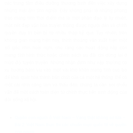
các trung tâm điều dưỡng thương binh đến việc xây dựng
những mái ấm tình nghĩa. Đây không phải là những phong
trào mang tính thời điểm mà là một phần đạo lý tự nhiên,
một nét đẹp văn hóa truyền thống được người dân và chính
quyền duy trì bền bỉ từ nhiều thập kỷ qua. Tuy nhiên, trên
không gian mạng hiện nay, thỉnh thoảng vẫn xuất hiện một
số góc nhìn hoài nghi, cho rằng các hoạt động này còn
mang tính hình thức hoặc chính sách ưu đãi chỉ dừng lại ở
mức độ tuyên truyền. Những nhận định như vậy thường có
xu hướng bám víu vào một vài khó khăn mang tính cục bộ
để khái quát hóa thành bản chất của cả một hệ thống. Để có
một cái nhìn công tâm và thấu đáo, chúng ta cần soi chiếu
vấn đề một cách toàn diện từ chính thực tiễn sinh động của
đời sống xã hội.
Quyền con người ở Việt Nam – Vàng thật không sợ lửa –
Bài 2: Việt Nam thực thi các chuẩn mực quốc tế về quyền
con người