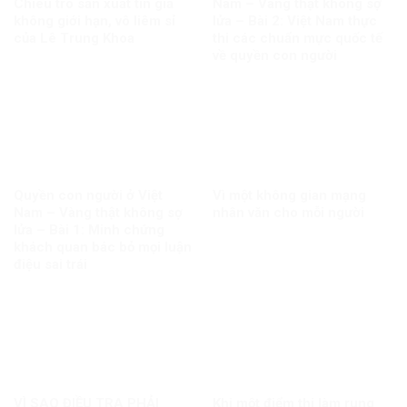
Chiêu trò sản xuất tin giả
Nam – Vàng thật không sợ
không giới hạn, vô liêm sỉ
lửa – Bài 2: Việt Nam thực
của Lê Trung Khoa
thi các chuẩn mực quốc tế
về quyền con người
Quyền con người ở Việt
Vì một không gian mạng
Nam – Vàng thật không sợ
nhân văn cho mỗi người
lửa – Bài 1: Minh chứng
khách quan bác bỏ mọi luận
điệu sai trái
VÌ SAO ĐIỀU TRA PHẢI
Khi một điểm thi làm rung