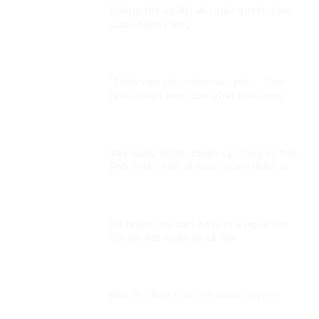
Không thể áp đặt về nhân quyền theo
quan niệm riêng
“Miễn viện phí, miễn học phí – Tầm
nhìn chiến lược cho phát triển con
người toàn diện của Đảng và Nhà nước
Việt Nam”
Xây dựng người chiến sỹ Công an bản
lĩnh, nhân văn, vì nước quên thân, vì
dân phục vụ
Bổ nhiệm sai cán bộ là mối nguy lớn
đối với đất nước và xã hội
Đâu là “Hình mẫu” về nhân quyền?