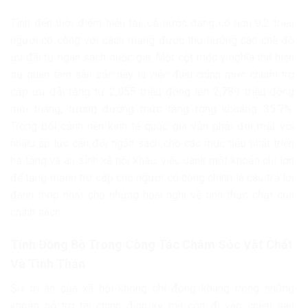
Tính đến thời điểm hiện tại, cả nước đang có hơn 9,2 triệu
người có công với cách mạng được thụ hưởng các chế độ
ưu đãi từ ngân sách quốc gia. Một cột mốc ý nghĩa thể hiện
sự quan tâm sâu sắc này là việc điều chỉnh mức chuẩn trợ
cấp ưu đãi tăng từ 2,055 triệu đồng lên 2,789 triệu đồng
mỗi tháng, tương đương mức tăng ròng khoảng 35,7%.
Trong bối cảnh nền kinh tế quốc gia vẫn phải đối mặt với
nhiều áp lực cân đối ngân sách cho các mục tiêu phát triển
hạ tầng và an sinh xã hội khác, việc dành một khoản chi lớn
để tăng mạnh trợ cấp cho người có công chính là câu trả lời
đanh thép nhất cho những hoài nghi về tính thực chất của
chính sách.
Tính Đồng Bộ Trong Công Tác Chăm Sóc Vật Chất
Và Tinh Thần
Sự tri ân của xã hội không chỉ đóng khung trong những
khoản hỗ trợ tài chính định kỳ mà còn đi vào chiều sâu