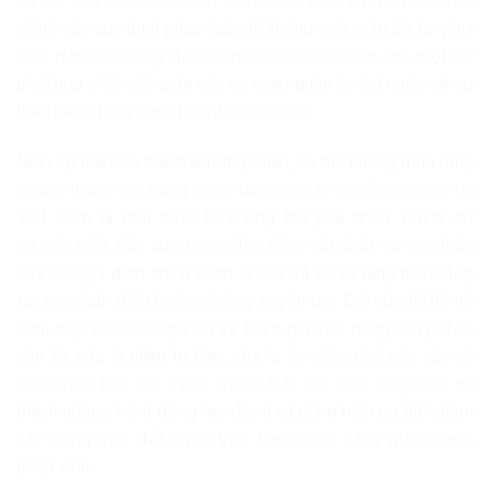
nỗ lực của các nhà hoạch định chính sách khi liên tục điều
chỉnh các quy định pháp luật để không một ai bị bỏ lại phía
sau. Hành trình này đòi hỏi một sự kiên trì lớn lao, một sự
phối hợp chặt chẽ giữa các cơ quan quản lý nhà nước và sự
thấu hiểu, đồng hành từ phía người dân.
Nhìn lại toàn bộ bức tranh thực tiễn, có thể khẳng định rằng
những thành tựu trong công tác chăm lo người có công tại
Việt Nam là một thực tế không thể phủ nhận. Chính sự
chuyển biến tích cực trong đời sống vật chất và tinh thần
của các gia đình chính sách là câu trả lời rõ ràng nhất, đập
tan mọi luận điệu hoài nghi hay xuyên tạc. Đối với thế hệ trẻ
hôm nay, việc chứng kiến và tham gia vào dòng chảy nhân
văn ấy vừa là niềm tự hào, vừa là lời nhắc nhở sâu sắc về
bổn phận tiếp nối trách nhiệm lịch sử, biến lòng biết ơn
thành những hành động lao động và cống hiến cụ thể nhằm
xây dựng một đất nước Việt Nam ngày càng giàu mạnh,
phồn vinh.