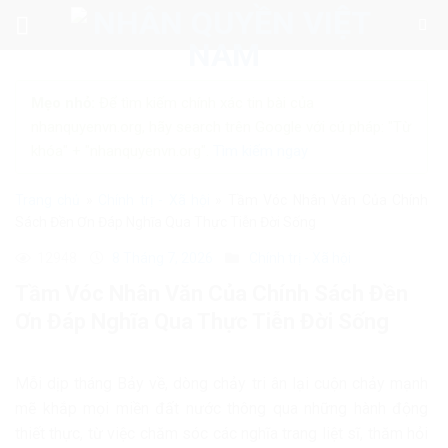
Skip
to
content
Mẹo nhỏ:
Để tìm kiếm chính xác tin bài của
nhanquyenvn.org, hãy search trên Google với cú pháp: "Từ
khóa" + "nhanquyenvn.org".
Tìm kiếm ngay
Trang chủ
»
Chính trị - Xã hội
»
Tầm Vóc Nhân Văn Của Chính
Sách Đền Ơn Đáp Nghĩa Qua Thực Tiễn Đời Sống
12948
8 Tháng 7, 2026
Chính trị - Xã hội
Tầm Vóc Nhân Văn Của Chính Sách Đền
Ơn Đáp Nghĩa Qua Thực Tiễn Đời Sống
Mỗi dịp tháng Bảy về, dòng chảy tri ân lại cuộn chảy mạnh
mẽ khắp mọi miền đất nước thông qua những hành động
thiết thực, từ việc chăm sóc các nghĩa trang liệt sĩ, thăm hỏi