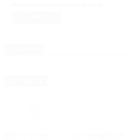
duyệt này cho lần bình luận kế tiếp của tôi.
QUẢNG CÁO
TIN CHÍNH TRỊ
Ba tỷ USD, 10 tỷ USD…
Quyền con người ở Việt