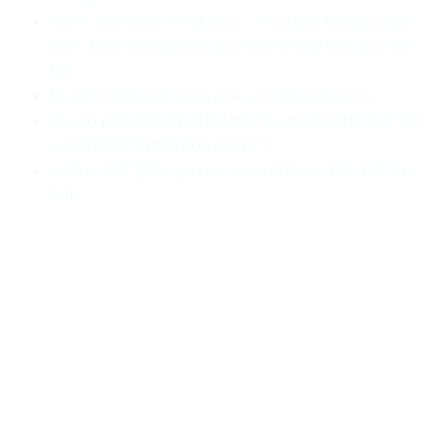
Quyền con người ở Việt Nam – Vàng thật không sợ lửa –
Bài 1: Minh chứng khách quan bác bỏ mọi luận điệu sai
trái
Vì một không gian mạng nhân văn cho mỗi người
VÌ SAO ĐIỀU TRA PHẢI NHANH NHƯNG KHÔNG THỂ KẾT
LUẬN THEO “PHIÊN TÒA MẠNG”?
KHÔNG THỂ BIẾN 328 HỌC SINH THÀNH “TẬP THỂ CÓ
TỘI”