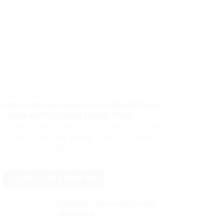
PHÁP LUẬT PHÁP LUẬT VIỆT NAM
Khởi tố, bắt tạm giam Thứ trưởng Bộ Nông
nghiệp và Môi trường Hoàng Trung
Cơ quan Cảnh sát điều tra Bộ Công an đã khởi tố,
bắt tạm giam ông Hoàng Trung, Thứ trưởng Bộ
Nông nghiệp và Môi trường, cùng ba bị can...
NGHIÊN CỨU CHÍNH TRỊ
Việt Nam – vai trò kép, trách
nhiệm kép