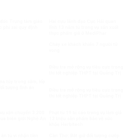
 đốc Trung tâm giáo
Hai cựu lãnh đạo Cục Hải quan
c phí sai quy định
lĩnh 13 năm tù trong vụ sản xuất
thực phẩm giả ở MediPhar
Cháy xe khách khiến 7 người tử
vong​
Điều tra mở rộng vụ tiêu cực trong
thi tốt nghiệp THPT tại Quảng Trị
a túy trong săm, lốp
ối tượng lĩnh án
Điều tra mở rộng vụ tiêu cực trong
thi tốt nghiệp THPT tại Quảng Trị
 vụ vận chuyển 3.200
Phạt tù 19 bị cáo trong vụ làm giả
qua biên giới Nghệ An
13 triệu sản phẩm bảo vệ sức
khỏe Herbitech
án tù vì nhận tiền
Cần Thơ: Bắt giữ đối tượng cướp