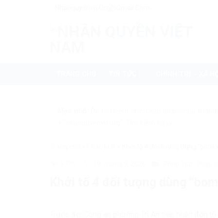
Skip
Nhanquyenvn.org@gmail.com
to
content
TRANG CHỦ
TIN TỨC
CHÍNH TRỊ – XÃ HỘ
Mẹo nhỏ:
Để tìm kiếm chính xác tin bài của nhanq
+ "nhanquyenvn.org".
Tìm kiếm ngay
Trang chủ
»
Pháp luật
»
Khởi tố 4 đối tượng dùng “bom 
8795
19 Tháng 5, 2026
Pháp luật
Pháp l
Khởi tố 4 đối tượng dùng “bom
Trước đó, Công an phường Trị An tiếp nhận đơn tố c