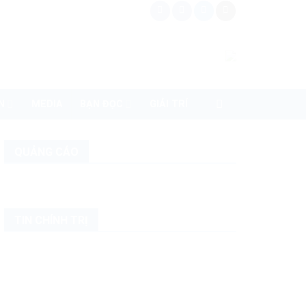
N
MEDIA
BẠN ĐỌC
GIẢI TRÍ
QUẢNG CÁO
TIN CHÍNH TRỊ