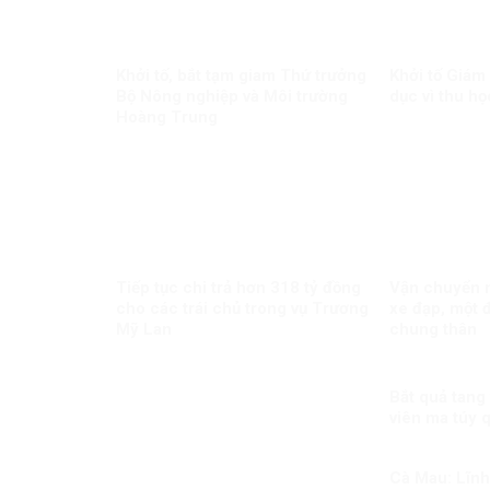
Khởi tố, bắt tạm giam Thứ trưởng
Khởi tố Giám
Bộ Nông nghiệp và Môi trường
dục vì thu họ
Hoàng Trung
Tiếp tục chi trả hơn 318 tỷ đồng
Vận chuyển m
cho các trái chủ trong vụ Trương
xe đạp, một đ
Mỹ Lan
chung thân
Bắt quả tang
viên ma túy 
Cà Mau: Lĩnh 