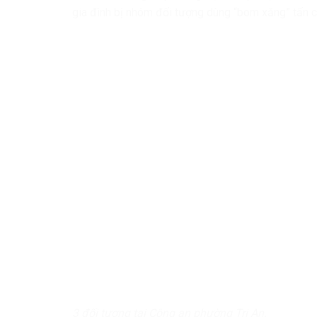
gia đình bị nhóm đối tượng dùng “bom xăng” tấn 
3 đối tượng tại Công an phường Trị An.