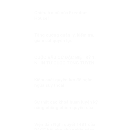
Chiêu trò cũ của Freedom
House!
Tăng cường quản lý, kiểm tra,
giám sát quyền lực
CUỘC BẦU CỬ ĐẶC BIỆT KỲ 1:
NHÌN TỪ CUỘC TỔNG TUYỂN
CỬ ĐẦU TIÊN
Kiểm soát quyền lực để ngăn
ngừa suy thoái
Sự thật các khoá huấn luyện kỹ
năng chống chính quyền của
Việt tân (1): Thủ đoạn lừa
phỉnh, mua chuộc người tham
gia!
Viện dẫn Nghị quyết 1481 của
PACE bôi nhọ chủ nghĩa cộng