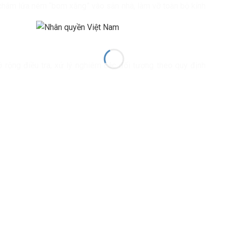
hâm lửa ném “bom xăng” vào sân nhà, làm vỡ toàn bộ kính
rộng điều tra, xử lý nghiêm các đối tượng theo quy định