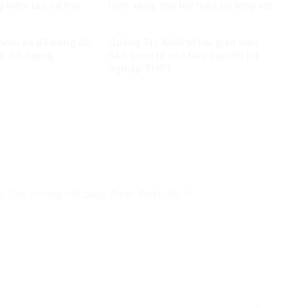
 kiểm tàu cá trái
tiệm vàng, thu hồi toàn bộ tang vật
nhóm cá độ bóng đá,
Quảng Trị: Khởi tố hai giáo viên
c đối tượng
liên quan tố cáo tiêu cực thi tốt
nghiệp THPT
i.
Các trường bắt buộc được đánh dấu
*