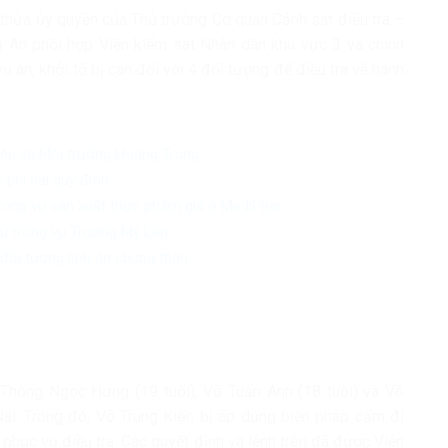
thừa ủy quyền của Thủ trưởng Cơ quan Cảnh sát điều tra –
rị An phối hợp Viện kiểm sát Nhân dân khu vực 3 và chính
 án, khởi tố bị can đối với 4 đối tượng để điều tra về hành
iệp và Môi trường Hoàng Trung
 phí sai quy định
trong vụ sản xuất thực phẩm giả ở MediPhar
chủ trong vụ Trương Mỹ Lan
đối tượng lĩnh án chung thân
 Thòng Ngọc Hưng (19 tuổi), Võ Tuấn Anh (18 tuổi) và Võ
 Nai. Trong đó, Võ Trung Kiên bị áp dụng biện pháp cấm đi
ể phục vụ điều tra. Các quyết định và lệnh trên đã được Viện