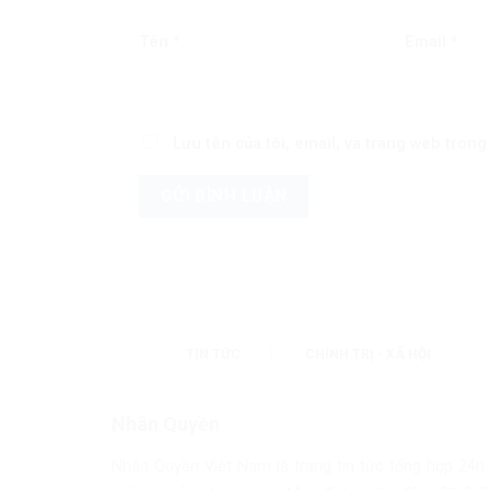
Tên
*
Email
*
Lưu tên của tôi, email, và trang web trong 
TIN TỨC
CHÍNH TRỊ - XÃ HỘI
Nhân Quyền
Nhân Quyền Việt Nam là trang tin tức tổng hợp 24h