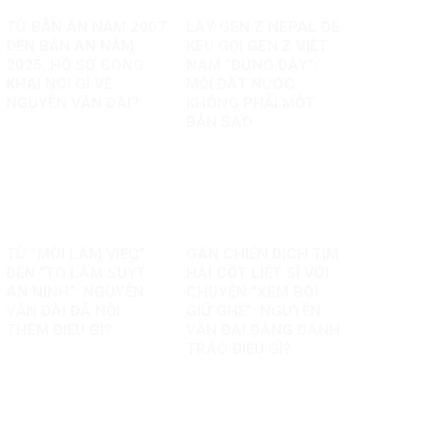
TỪ BẢN ÁN NĂM 2007
LẤY GEN Z NEPAL ĐỂ
ĐẾN BẢN ÁN NĂM
KÊU GỌI GEN Z VIỆT
2025: HỒ SƠ CÔNG
NAM “ĐỨNG DẬY”:
KHAI NÓI GÌ VỀ
MỖI ĐẤT NƯỚC
NGUYỄN VĂN ĐÀI?
KHÔNG PHẢI MỘT
BẢN SAO
TỪ “MỜI LÀM VIỆC”
GÁN CHIẾN DỊCH TÌM
ĐẾN “TÔ LÂM SUỴT
HÀI CỐT LIỆT SĨ VỚI
AN NINH”: NGUYỄN
CHUYỆN “XEM BÓI
VĂN ĐÀI ĐÃ NỐI
GIỮ GHẾ”: NGUYỄN
THÊM ĐIỀU GÌ?
VĂN ĐÀI ĐANG ĐÁNH
TRÁO ĐIỀU GÌ?