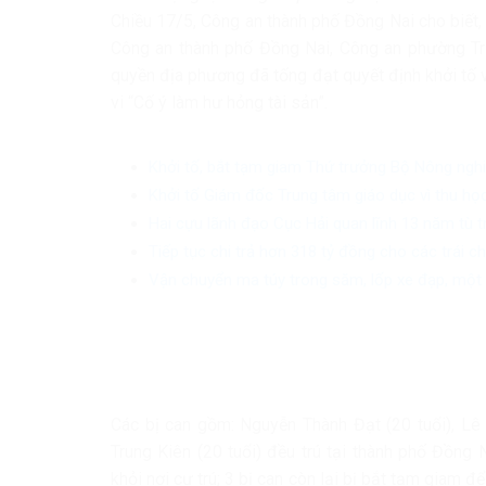
Chiều 17/5, Công an thành phố Đồng Nai cho biết, 
Công an thành phố Đồng Nai, Công an phường T
quyền địa phương đã tống đạt quyết định khởi tố vụ
vi “Cố ý làm hư hỏng tài sản”.
Khởi tố, bắt tạm giam Thứ trưởng Bộ Nông ngh
Khởi tố Giám đốc Trung tâm giáo dục vì thu học
Hai cựu lãnh đạo Cục Hải quan lĩnh 13 năm tù 
Tiếp tục chi trả hơn 318 tỷ đồng cho các trái 
Vận chuyển ma túy trong săm, lốp xe đạp, một 
Các bị can gồm: Nguyễn Thành Đạt (20 tuổi), Lê
Trung Kiên (20 tuổi) đều trú tại thành phố Đồng
khỏi nơi cư trú; 3 bị can còn lại bị bắt tạm giam đ