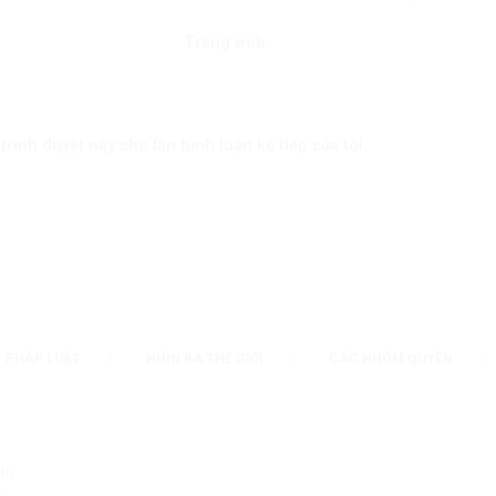
Trang web
trình duyệt này cho lần bình luận kế tiếp của tôi.
PHÁP LUẬT
NHÌN RA THẾ GIỚI
CÁC NHÓM QUYỀN
 từ