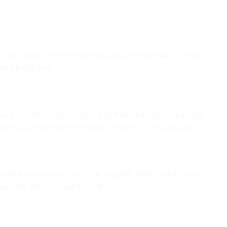
cáo của anh T.V.K. (26 tuổi, ngụ khu phố Vĩnh An 5) về việc
công trong đêm.
ải, Giám đốc Công an thành phố Đồng Nai, lực lượng Công
, truy xét và nhanh chóng làm rõ các đối tượng gây án.
u thuẫn cá nhân với anh T.V.K., Nguyễn Thành Đạt đã rủ các
ăng đến nhà nạn nhân để trả thù.