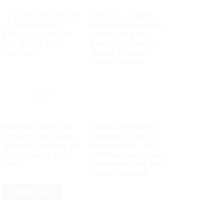
“3 TỶ USD Ở THỤY SĨ”:
TIN SAI LAN ĐẾN
LÊ TRUNG KHOA
HÀNG NGHÌN NGƯỜI:
ĐANG ĐƯA TIN HAY
CHỈ NGƯỜI ĐĂNG
CHỈ KỂ MỘT CÂU
PHẢI CHỊU TRÁCH
CHUYỆN?
NHIỆM, CÒN NỀN
TẢNG THÌ SAO?
Ba tỷ USD, 10 tỷ USD…
Quyền con người ở
Chiêu trò sản xuất tin
Việt Nam – Vàng thật
giả không giới hạn, vô
không sợ lửa – Bài 2:
liêm sỉ của Lê Trung
Việt Nam thực thi các
Khoa
chuẩn mực quốc tế về
quyền con người
PHÁP LUẬT