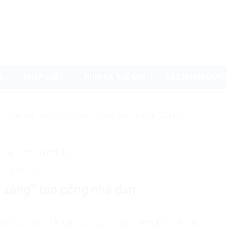
I
PHÁP LUẬT
NHÌN RA THẾ GIỚI
CÁC NHÓM QUYỀ
uyenvn.org, hãy search trên Google với cú pháp: "Từ khóa"
xăng” tấn công nhà dân
uật Việt Nam
 xăng” tấn công nhà dân
áo của anh T.V.K. (26 tuổi, ngụ khu phố Vĩnh An 5) về việc