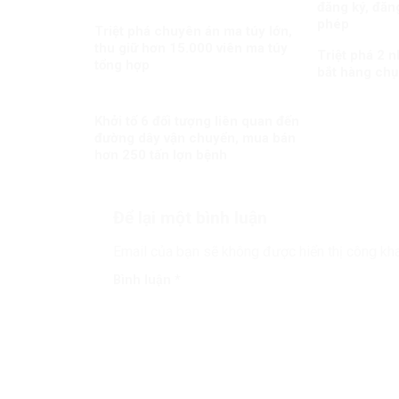
đăng ký, đăng
phép
Triệt phá chuyên án ma túy lớn,
thu giữ hơn 15.000 viên ma túy
Triệt phá 2 
tổng hợp
bắt hàng chụ
Khởi tố 6 đối tượng liên quan đến
đường dây vận chuyển, mua bán
hơn 250 tấn lợn bệnh
Để lại một bình luận
Email của bạn sẽ không được hiển thị công kha
Bình luận
*