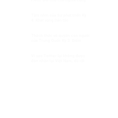
sản: Một hành động sai lầm và
nguy hiểm!
Tầm nhìn của Sự phát triển Kỳ
4: Khát vọng Dân tộc
Thách thức về quyền con người
của Trung Quốc Kỳ 3: Điểm
nhấn về phát triển con người
Vì sao Twitter lại không được
đón nhận tại Việt Nam, dù rất
thịnh hành ở phương Tây?