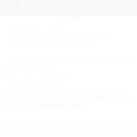
Skip
to
content
Mẹo nhỏ:
Để tìm kiếm chính xác tin bài của
nhanquyenvn.org, hãy search trên Google với cú pháp: "Từ
khóa" + "nhanquyenvn.org".
Tìm kiếm ngay
Trang chủ
»
Pháp luật
»
Kịp thời ngăn chặn nhiều thiếu niên bỏ nhà
đi tìm “việc nhẹ lương cao”
8117
19 Tháng 5, 2026
Pháp luật
Pháp luật Việt Nam
Kịp thời ngăn chặn nhiều thiếu niên bỏ nhà
đi tìm “việc nhẹ lương cao”
Cơ quan Công an khuyến cáo các bậc phụ huynh tăng cường
quản lý, quan tâm đến con em, nhất là các mối quan hệ và