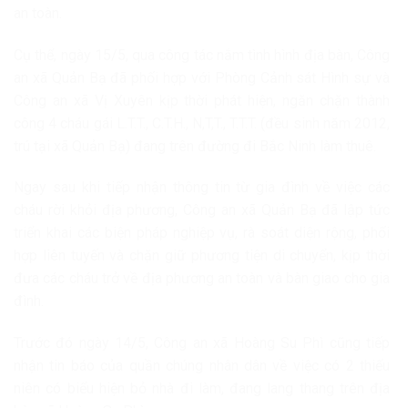
an toàn.
Cụ thể, ngày 15/5, qua công tác nắm tình hình địa bàn, Công
an xã Quản Bạ đã phối hợp với Phòng Cảnh sát Hình sự và
Công an xã Vị Xuyên kịp thời phát hiện, ngăn chặn thành
công 4 cháu gái L.T.T., C.T.H., N,T,T., T.T.T. (đều sinh năm 2012,
trú tại xã Quản Bạ) đang trên đường đi Bắc Ninh làm thuê.
Ngay sau khi tiếp nhận thông tin từ gia đình về việc các
cháu rời khỏi địa phương, Công an xã Quản Bạ đã lập tức
triển khai các biện pháp nghiệp vụ, rà soát diện rộng, phối
hợp liên tuyến và chặn giữ phương tiện di chuyển, kịp thời
đưa các cháu trở về địa phương an toàn và bàn giao cho gia
đình.
Trước đó ngày 14/5, Công an xã Hoàng Su Phì cũng tiếp
nhận tin báo của quần chúng nhân dân về việc có 2 thiếu
niên có biểu hiện bỏ nhà đi làm, đang lang thang trên địa