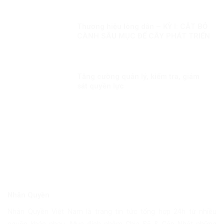
Thương hiệu lòng dân – KỲ I: CẮT BỎ
CÀNH SÂU MỤC ĐỂ CÂY PHÁT TRIỂN
Tăng cường quản lý, kiểm tra, giám
sát quyền lực
Nhân Quyền
Nhân Quyền Việt Nam là trang tin tức tổng hợp 24h từ nhiều