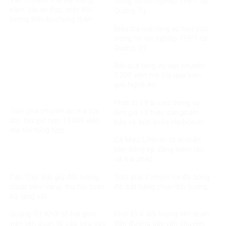
trong thi tốt nghiệp THPT tại
săm, lốp xe đạp, một đối
Quảng Trị
tượng lĩnh án chung thân
Điều tra mở rộng vụ tiêu cực
trong thi tốt nghiệp THPT tại
Quảng Trị
Bắt quả tang vụ vận chuyển
3.200 viên ma túy qua biên
giới Nghệ An
Phạt tù 19 bị cáo trong vụ
Triệt phá chuyên án ma túy
làm giả 13 triệu sản phẩm
lớn, thu giữ hơn 15.000 viên
bảo vệ sức khỏe Herbitech
ma túy tổng hợp
Cà Mau: Lĩnh án tù vì nhận
tiền đăng ký, đăng kiểm tàu
cá trái phép
Cần Thơ: Bắt giữ đối tượng
Triệt phá 2 nhóm cá độ bóng
cướp tiệm vàng, thu hồi toàn
đá, bắt hàng chục đối tượng
bộ tang vật
Quảng Trị: Khởi tố hai giáo
Khởi tố 6 đối tượng liên quan
viên liên quan tố cáo tiêu cực
đến đường dây vận chuyển,