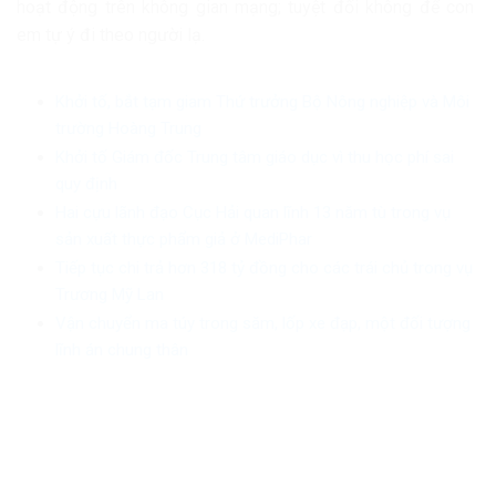
hoạt động trên không gian mạng; tuyệt đối không để con
em tự ý đi theo người lạ.
Khởi tố, bắt tạm giam Thứ trưởng Bộ Nông nghiệp và Môi
trường Hoàng Trung
Khởi tố Giám đốc Trung tâm giáo dục vì thu học phí sai
quy định
Hai cựu lãnh đạo Cục Hải quan lĩnh 13 năm tù trong vụ
sản xuất thực phẩm giả ở MediPhar
Tiếp tục chi trả hơn 318 tỷ đồng cho các trái chủ trong vụ
Trương Mỹ Lan
Vận chuyển ma túy trong săm, lốp xe đạp, một đối tượng
lĩnh án chung thân