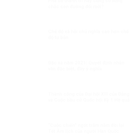
Phá bỏ thành trì hay củng cố vững
chắc con đường đổi mới?
Chế độ xã hội chủ nghĩa cao hơn chế
độ tư bản
Đặc xá năm 2021: Quyết định nhân
văn đặc biệt, đầy ý nghĩa
Thành công của Đại hội XIII của Đảng
và Cuộc bầu cử Quốc hội Kỳ 1 Hệ quả
tất yếu của việc kiên định, vận dụng
sáng tạo chủ nghĩa Mác-Lênin, tư
tưởng Hồ Chí Minh
“Cuộc chiến” ngót trăm năm đòi lại
Tết Âm lịch của người Hàn Quốc