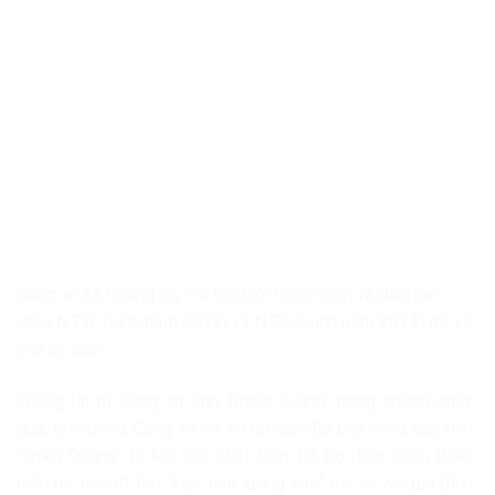
Công an xã Hoàng Su Phì kịp thời ngăn chặn và đưa hai
cháu N.T.Đ. (sinh năm 2013) và N.T.C. (sinh năm 2014) trở về
nhà an toàn.
Thông tin từ Công an tỉnh Tuyên Quang, trong những ngày
qua, lực lượng Công an cơ sở tại các địa bàn vùng cao tỉnh
Tuyên Quang đã kịp thời phát hiện, hỗ trợ đưa nhiều thiếu
niên bỏ học đi tìm “việc nhẹ lương cao” trở về với gia đình