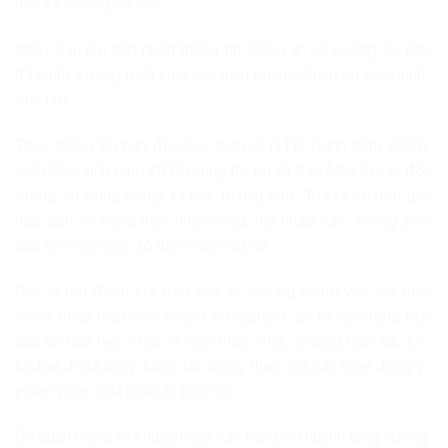
bàn xã Hoàng Su Phì.
Ngay sau khi tiếp nhận thông tin, Công an xã Hoàng Su Phì
đã khẩn trương triển khai các biện pháp nghiệp vụ xác minh,
truy tìm.
Theo thông tin ban đầu, hai cháu là N.T.Đ. (sinh năm 2013)
và N.T.C. (sinh năm 2014) cùng trú tại xã Bản Máy bị các đối
tượng sử dụng mạng xã hội để tiếp cận, đưa ra lời mời gọi
hấp dẫn về công việc nhẹ nhàng, thu nhập cao, không yêu
cầu kinh nghiệm, độ tuổi nhằm dụ dỗ.
Đây là thủ đoạn lừa đảo tinh vi, thường nhắm vào lứa tuổi
thanh thiếu niên còn thiếu kinh nghiệm, dễ bị tác động bởi
các lời hứa hẹn. Thực tế cho thấy, nhiều trường hợp sau khi
bị đưa đi đã bị ép buộc lao động, tham gia các hoạt động vi
phạm pháp luật hoặc bị bóc lột.
Cơ quan Công an khuyến cáo các bậc phụ huynh tăng cường