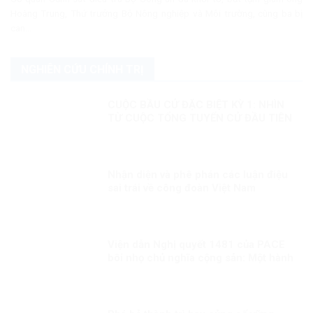
Hoàng Trung, Thứ trưởng Bộ Nông nghiệp và Môi trường, cùng ba bị
can...
NGHIÊN CỨU CHÍNH TRỊ
CUỘC BẦU CỬ ĐẶC BIỆT KỲ 1: NHÌN
TỪ CUỘC TỔNG TUYỂN CỬ ĐẦU TIÊN
Nhận diện và phê phán các luận điệu
sai trái về công đoàn Việt Nam
Viện dẫn Nghị quyết 1481 của PACE
bôi nhọ chủ nghĩa cộng sản: Một hành
động sai lầm và nguy hiểm!