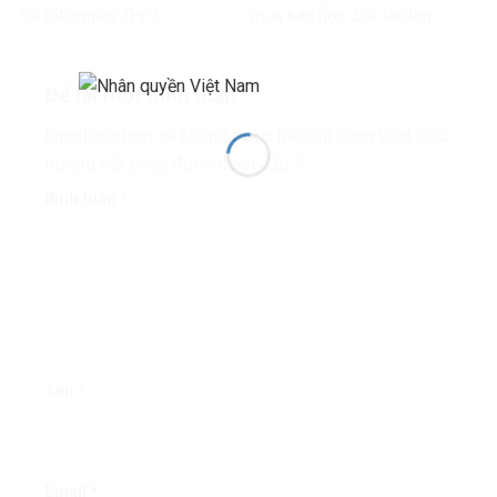
thi tốt nghiệp THPT
mua bán hơn 250 tấn lợn
bệnh
Để lại một bình luận
Email của bạn sẽ không được hiển thị công khai.
Các
trường bắt buộc được đánh dấu
*
Bình luận
*
Tên
*
Email
*