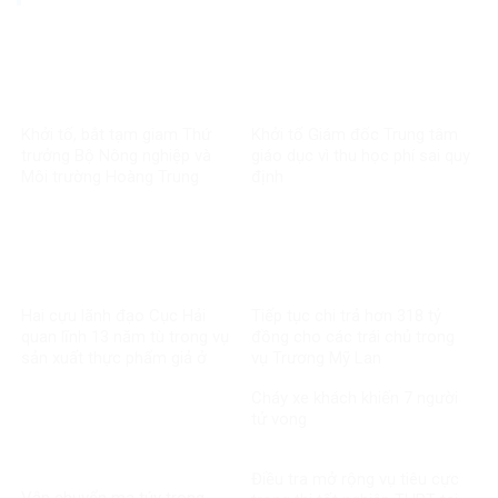
Khởi tố, bắt tạm giam Thứ
Khởi tố Giám đốc Trung tâm
trưởng Bộ Nông nghiệp và
giáo dục vì thu học phí sai quy
Môi trường Hoàng Trung
định
Hai cựu lãnh đạo Cục Hải
Tiếp tục chi trả hơn 318 tỷ
quan lĩnh 13 năm tù trong vụ
đồng cho các trái chủ trong
sản xuất thực phẩm giả ở
vụ Trương Mỹ Lan
MediPhar
Cháy xe khách khiến 7 người
tử vong​
Điều tra mở rộng vụ tiêu cực
Vận chuyển ma túy trong