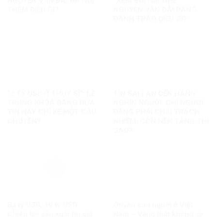
NGUYỄN VĂN ĐÀI ĐÃ NỐI
“XEM BÓI GIỮ GHẾ”:
THÊM ĐIỀU GÌ?
NGUYỄN VĂN ĐÀI ĐANG
ĐÁNH TRÁO ĐIỀU GÌ?
“3 TỶ USD Ở THỤY SĨ”: LÊ
TIN SAI LAN ĐẾN HÀNG
TRUNG KHOA ĐANG ĐƯA
NGHÌN NGƯỜI: CHỈ NGƯỜI
TIN HAY CHỈ KỂ MỘT CÂU
ĐĂNG PHẢI CHỊU TRÁCH
CHUYỆN?
NHIỆM, CÒN NỀN TẢNG THÌ
SAO?
Ba tỷ USD, 10 tỷ USD…
Quyền con người ở Việt
Chiêu trò sản xuất tin giả
Nam – Vàng thật không sợ