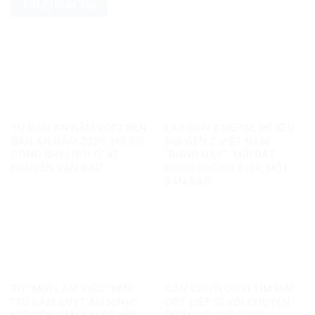
TIN CHÍNH TRỊ
TỪ BẢN ÁN NĂM 2007 ĐẾN
LẤY GEN Z NEPAL ĐỂ KÊU
BẢN ÁN NĂM 2025: HỒ SƠ
GỌI GEN Z VIỆT NAM
CÔNG KHAI NÓI GÌ VỀ
“ĐỨNG DẬY”: MỖI ĐẤT
NGUYỄN VĂN ĐÀI?
NƯỚC KHÔNG PHẢI MỘT
BẢN SAO
TỪ “MỜI LÀM VIỆC” ĐẾN
GÁN CHIẾN DỊCH TÌM HÀI
“TÔ LÂM SUỴT AN NINH”:
CỐT LIỆT SĨ VỚI CHUYỆN