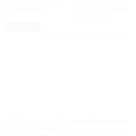
không giới hạn, vô liêm sỉ
lửa – Bài 2: Việt Nam thực
của Lê Trung Khoa
thi các chuẩn mực quốc tế
về quyền con người
PHÁP LUẬT
PHÁP LUẬT PHÁP LUẬT VIỆT NAM
Khởi tố, bắt tạm giam Thứ trưởng Bộ Nông nghiệp
và Môi trường Hoàng Trung
Cơ quan Cảnh sát điều tra Bộ Công an đã khởi tố, bắt tạm giam ông