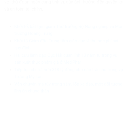
với thủ đoạn ngày càng tinh vi, gây ảnh hưởng đến quyền lợi
và an toàn tài chính.
Khởi tố, bắt tạm giam Thứ trưởng Bộ Nông nghiệp và Môi
trường Hoàng Trung
Khởi tố Giám đốc Trung tâm giáo dục vì thu học phí sai
quy định
Hai cựu lãnh đạo Cục Hải quan lĩnh 13 năm tù trong vụ
sản xuất thực phẩm giả ở MediPhar
Tiếp tục chi trả hơn 318 tỷ đồng cho các trái chủ trong vụ
Trương Mỹ Lan
Vận chuyển ma túy trong săm, lốp xe đạp, một đối tượng
lĩnh án chung thân