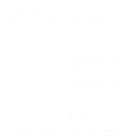
Hai cựu lãnh đạo Cục Hải
Tiếp tục chi trả hơn 318 tỷ
quan lĩnh 13 năm tù trong vụ
đồng cho các trái chủ trong
sản xuất thực phẩm giả ở
vụ Trương Mỹ Lan
MediPhar
Cháy xe khách khiến 7 người
tử vong​
Điều tra mở rộng vụ tiêu cực
Vận chuyển ma túy trong
trong thi tốt nghiệp THPT tại
săm, lốp xe đạp, một đối
Quảng Trị
tượng lĩnh án chung thân
Điều tra mở rộng vụ tiêu cực
trong thi tốt nghiệp THPT tại
Quảng Trị
Bắt quả tang vụ vận chuyển
3.200 viên ma túy qua biên
giới Nghệ An
Phạt tù 19 bị cáo trong vụ
Triệt phá chuyên án ma túy
làm giả 13 triệu sản phẩm
lớn, thu giữ hơn 15.000 viên