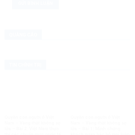
QUẢNG CÁO
TIN CHÍNH TRỊ
Quyền con người ở Việt
Quyền con người ở Việt
Nam – Vàng thật không sợ
Nam – Vàng thật không sợ
lửa – Bài 2: Việt Nam thực
lửa – Bài 1: Minh chứng
thi các chuẩn mực quốc tế
khách quan bác bỏ mọi luận