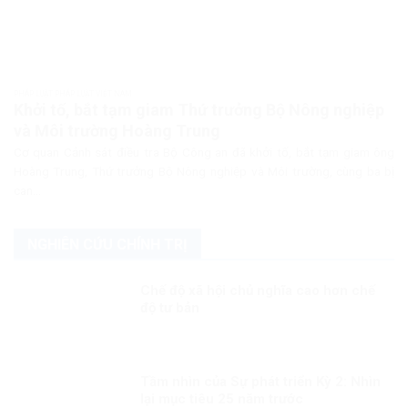
PHÁP LUẬT PHÁP LUẬT VIỆT NAM
Khởi tố, bắt tạm giam Thứ trưởng Bộ Nông nghiệp
và Môi trường Hoàng Trung
Cơ quan Cảnh sát điều tra Bộ Công an đã khởi tố, bắt tạm giam ông
Hoàng Trung, Thứ trưởng Bộ Nông nghiệp và Môi trường, cùng ba bị
can...
NGHIÊN CỨU CHÍNH TRỊ
Chế độ xã hội chủ nghĩa cao hơn chế
độ tư bản
Tầm nhìn của Sự phát triển Kỳ 2: Nhìn
lại mục tiêu 25 năm trước