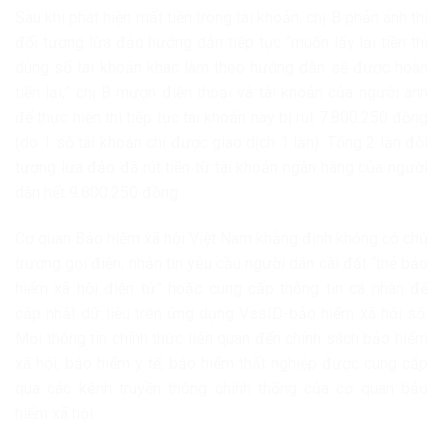
Sau khi phát hiện mất tiền trong tài khoản, chị B phản ánh thì
đối tượng lừa đảo hướng dẫn tiếp tục “muốn lấy lại tiền thì
dùng số tài khoản khác làm theo hướng dẫn sẽ được hoàn
tiền lại,” chị B mượn điện thoại và tài khoản của người anh
để thực hiện thì tiếp tục tài khoản này bị rút 7.800.250 đồng
(do 1 số tài khoản chỉ được giao dịch 1 lần). Tổng 2 lần đối
tượng lừa đảo đã rút tiền từ tài khoản ngân hàng của người
dân hết 9.800.250 đồng.
Cơ quan Bảo hiểm xã hội Việt Nam khẳng định không có chủ
trương gọi điện, nhắn tin yêu cầu người dân cài đặt “thẻ bảo
hiểm xã hội điện tử” hoặc cung cấp thông tin cá nhân để
cập nhật dữ liệu trên ứng dụng VssID-bảo hiểm xã hội số.
Mọi thông tin chính thức liên quan đến chính sách bảo hiểm
xã hội, bảo hiểm y tế, bảo hiểm thất nghiệp được cung cấp
qua các kênh truyền thông chính thống của cơ quan bảo
hiểm xã hội.