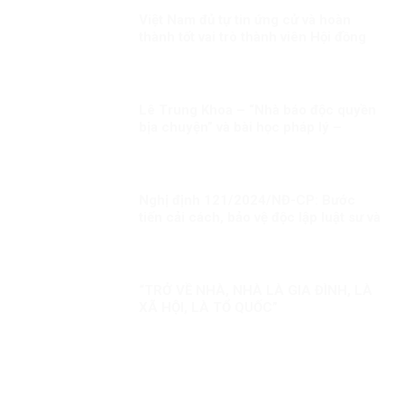
Việt Nam đủ tự tin ứng cử và hoàn
thành tốt vai trò thành viên Hội đồng
nhân quyền LHQ Kỳ 1: Việt Nam sẽ
làm gì nếu đắc cử?
Lê Trung Khoa – “Nhà báo độc quyền
bịa chuyện” và bài học pháp lý –
truyền thông từ vụ kiện Vingroup
Nghị định 121/2024/NĐ-CP: Bước
tiến cải cách, bảo vệ độc lập luật sư và
bài học từ phương Tây
“TRỞ VỀ NHÀ, NHÀ LÀ GIA ĐÌNH, LÀ
XÃ HỘI, LÀ TỔ QUỐC”