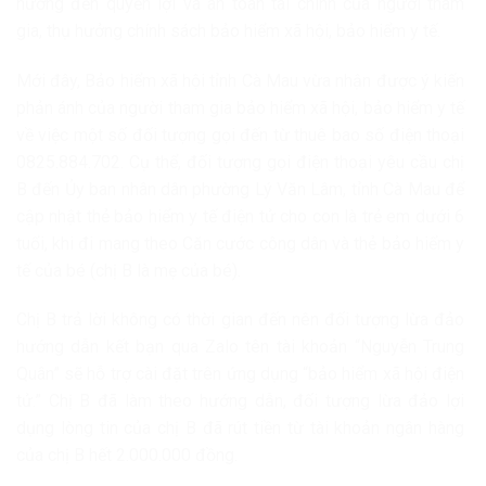
hưởng đến quyền lợi và an toàn tài chính của người tham
gia, thụ hưởng chính sách bảo hiểm xã hội, bảo hiểm y tế.
Mới đây, Bảo hiểm xã hội tỉnh Cà Mau vừa nhận được ý kiến
phản ánh của người tham gia bảo hiểm xã hội, bảo hiểm y tế
về việc một số đối tượng gọi đến từ thuê bao số điện thoại
0825.884.702. Cụ thể, đối tượng gọi điện thoại yêu cầu chị
B đến Ủy ban nhân dân phường Lý Văn Lâm, tỉnh Cà Mau để
cập nhật thẻ bảo hiểm y tế điện tử cho con là trẻ em dưới 6
tuổi, khi đi mang theo Căn cước công dân và thẻ bảo hiểm y
tế của bé (chị B là mẹ của bé).
Chị B trả lời không có thời gian đến nên đối tượng lừa đảo
hướng dẫn kết bạn qua Zalo tên tài khoản “Nguyễn Trung
Quân” sẽ hỗ trợ cài đặt trên ứng dụng “bảo hiểm xã hội điện
tử.” Chị B đã làm theo hướng dẫn, đối tượng lừa đảo lợi
dụng lòng tin của chị B đã rút tiền từ tài khoản ngân hàng
của chị B hết 2.000.000 đồng.