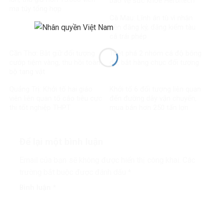
bảo vệ sức khỏe Herbitech
ma túy tổng hợp
Cà Mau: Lĩnh án tù vì nhận
tiền đăng ký, đăng kiểm tàu
cá trái phép
Cần Thơ: Bắt giữ đối tượng
Triệt phá 2 nhóm cá độ bóng
cướp tiệm vàng, thu hồi toàn
đá, bắt hàng chục đối tượng
bộ tang vật
Quảng Trị: Khởi tố hai giáo
Khởi tố 6 đối tượng liên quan
viên liên quan tố cáo tiêu cực
đến đường dây vận chuyển,
thi tốt nghiệp THPT
mua bán hơn 250 tấn lợn
bệnh
Để lại một bình luận
Email của bạn sẽ không được hiển thị công khai.
Các
trường bắt buộc được đánh dấu
*
Bình luận
*