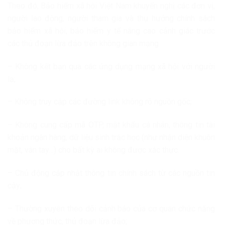
Theo đó, Bảo hiểm xã hội Việt Nam khuyến nghị các đơn vị,
người lao động, người tham gia và thụ hưởng chính sách
bảo hiểm xã hội, bảo hiểm y tế nâng cao cảnh giác trước
các thủ đoạn lừa đảo trên không gian mạng.
– Không kết bạn qua các ứng dụng mạng xã hội với người
lạ;
– Không truy cập các đường link không rõ nguồn gốc;
– Không cung cấp mã OTP, mật khẩu cá nhân, thông tin tài
khoản ngân hàng, dữ liệu sinh trắc học (như nhận diện khuôn
mặt, vân tay…) cho bất kỳ ai không được xác thực.
– Chủ động cập nhật thông tin chính sách từ các nguồn tin
cậy;
– Thường xuyên theo dõi cảnh báo của cơ quan chức năng
về phương thức, thủ đoạn lừa đảo;