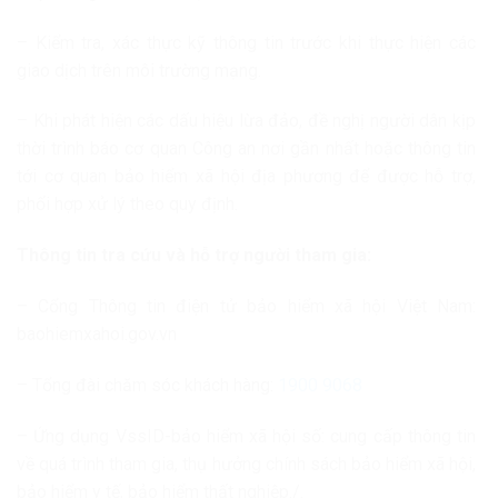
– Kiểm tra, xác thực kỹ thông tin trước khi thực hiện các
giao dịch trên môi trường mạng.
– Khi phát hiện các dấu hiệu lừa đảo, đề nghị người dân kịp
thời trình báo cơ quan Công an nơi gần nhất hoặc thông tin
tới cơ quan bảo hiểm xã hội địa phương để được hỗ trợ,
phối hợp xử lý theo quy định.
Thông tin tra cứu và hỗ trợ người tham gia:
– Cổng Thông tin điện tử bảo hiểm xã hội Việt Nam:
baohiemxahoi.gov.vn
– Tổng đài chăm sóc khách hàng:
1900 9068
– Ứng dụng VssID-bảo hiểm xã hội số: cung cấp thông tin
về quá trình tham gia, thụ hưởng chính sách bảo hiểm xã hội,
bảo hiểm y tế, bảo hiểm thất nghiệp./.