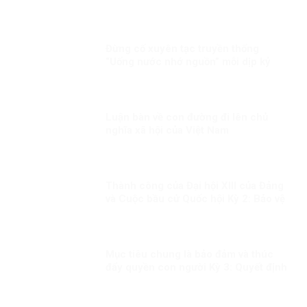
Đừng cố xuyên tạc truyền thống
“Uống nước nhớ nguồn” mỗi dịp kỷ
niệm Ngày Thương binh liệt sĩ!
Luận bàn về con đường đi lên chủ
nghĩa xã hội của Việt Nam
Thành công của Đại hội XIII của Đảng
và Cuộc bầu cử Quốc hội Kỳ 2: Bảo vệ
đến cùng những thành quả của đất
nước của nhân dân
Mục tiêu chung là bảo đảm và thúc
đẩy quyền con người Kỳ 3: Quyết định
sáng suốt