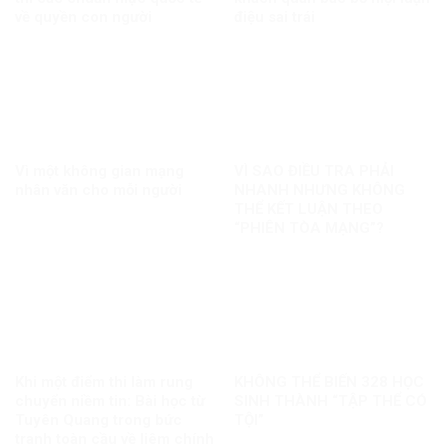
về quyền con người
điệu sai trái
Vì một không gian mạng
VÌ SAO ĐIỀU TRA PHẢI
nhân văn cho mỗi người
NHANH NHƯNG KHÔNG
THỂ KẾT LUẬN THEO
“PHIÊN TÒA MẠNG”?
Khi một điểm thi làm rung
KHÔNG THỂ BIẾN 328 HỌC
chuyển niềm tin: Bài học từ
SINH THÀNH “TẬP THỂ CÓ
Tuyên Quang trong bức
TỘI”
tranh toàn cầu về liêm chính