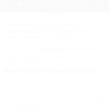
Skip
to
content
Mẹo nhỏ:
Để tìm kiếm chính xác tin bài của
nhanquyenvn.org, hãy search trên Google với cú pháp: "Từ
khóa" + "nhanquyenvn.org".
Tìm kiếm ngay
Trang chủ
»
Pháp luật
»
Hoàn thiện Luật 72 từ yêu cầu thực tiễn
49564
23 Tháng 7, 2020
Pháp luật
Pháp luật Việt Nam
Hoàn thiện Luật 72 từ yêu cầu thực tiễn
Khởi tố, bắt tạm giam Thứ trưởng Bộ Nông nghiệp và Môi
trường Hoàng Trung