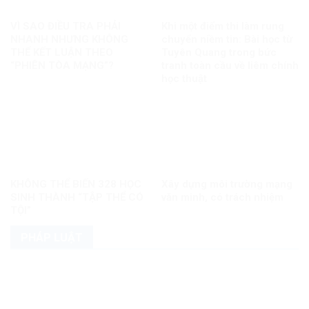
VÌ SAO ĐIỀU TRA PHẢI
Khi một điểm thi làm rung
NHANH NHƯNG KHÔNG
chuyển niềm tin: Bài học từ
THỂ KẾT LUẬN THEO
Tuyên Quang trong bức
“PHIÊN TÒA MẠNG”?
tranh toàn cầu về liêm chính
học thuật
KHÔNG THỂ BIẾN 328 HỌC
Xây dựng môi trường mạng
SINH THÀNH “TẬP THỂ CÓ
văn minh, có trách nhiệm
TỘI”
PHÁP LUẬT