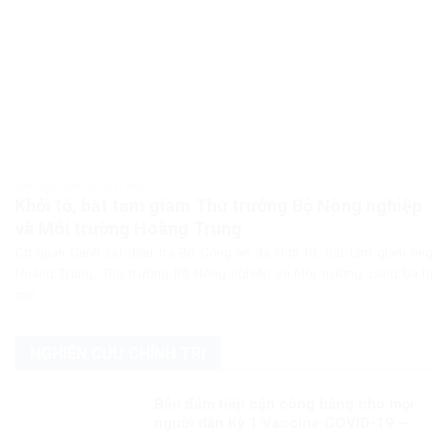
PHÁP LUẬT PHÁP LUẬT VIỆT NAM
Khởi tố, bắt tạm giam Thứ trưởng Bộ Nông nghiệp
và Môi trường Hoàng Trung
Cơ quan Cảnh sát điều tra Bộ Công an đã khởi tố, bắt tạm giam ông
Hoàng Trung, Thứ trưởng Bộ Nông nghiệp và Môi trường, cùng ba bị
can...
NGHIÊN CỨU CHÍNH TRỊ
Bảo đảm tiếp cận công bằng cho mọi
người dân Kỳ 1:Vaccine COVID-19 –
đặc quyền của người giàu?