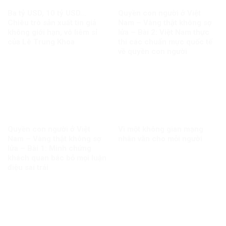
Ba tỷ USD, 10 tỷ USD…
Quyền con người ở Việt
Chiêu trò sản xuất tin giả
Nam – Vàng thật không sợ
không giới hạn, vô liêm sỉ
lửa – Bài 2: Việt Nam thực
của Lê Trung Khoa
thi các chuẩn mực quốc tế
về quyền con người
Quyền con người ở Việt
Vì một không gian mạng
Nam – Vàng thật không sợ
nhân văn cho mỗi người
lửa – Bài 1: Minh chứng
khách quan bác bỏ mọi luận
điệu sai trái