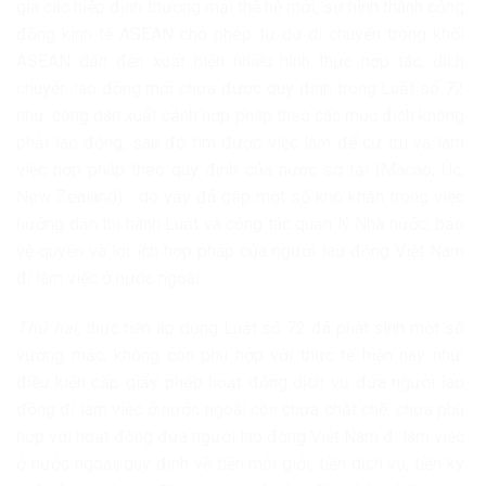
gia các hiệp định thương mại thế hệ mới, sự hình thành cộng
đồng kinh tế ASEAN cho phép tự do di chuyển trong khối
ASEAN dẫn đến xuất hiện nhiều hình thức hợp tác, dịch
chuyển lao động mới chưa được quy định trong Luật số 72
như: công dân xuất cảnh hợp pháp theo các mục đích không
phải lao động, sau đó tìm được việc làm để cư trú và làm
việc hợp pháp theo quy định của nước sở tại (Macao, Úc,
New Zealand)… do vậy đã gặp một số khó khăn trong việc
hướng dẫn thi hành Luật và công tác quản lý Nhà nước, bảo
vệ quyền và lợi ích hợp pháp của người lao động Việt Nam
đi làm việc ở nước ngoài.
Thứ hai,
thực tiễn áp dụng Luật số 72 đã phát sinh một số
vướng mắc, không còn phù hợp với thực tế hiện nay như:
điều kiện cấp giấy phép hoạt động dịch vụ đưa người lao
động đi làm việc ở nước ngoài còn chưa chặt chẽ, chưa phù
hợp với hoạt động đưa người lao động Việt Nam đi làm việc
ở nước ngoài; quy định về tiền môi giới, tiền dịch vụ, tiền ký