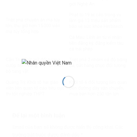
giới Nghệ An
Phạt tù 19 bị cáo trong vụ
Triệt phá chuyên án ma túy
làm giả 13 triệu sản phẩm
lớn, thu giữ hơn 15.000 viên
bảo vệ sức khỏe Herbitech
ma túy tổng hợp
Cà Mau: Lĩnh án tù vì nhận
tiền đăng ký, đăng kiểm tàu
cá trái phép
Cần Thơ: Bắt giữ đối tượng
Triệt phá 2 nhóm cá độ bóng
cướp tiệm vàng, thu hồi toàn
đá, bắt hàng chục đối tượng
bộ tang vật
Quảng Trị: Khởi tố hai giáo
Khởi tố 6 đối tượng liên quan
viên liên quan tố cáo tiêu cực
đến đường dây vận chuyển,
thi tốt nghiệp THPT
mua bán hơn 250 tấn lợn
bệnh
Để lại một bình luận
Email của bạn sẽ không được hiển thị công khai.
Các
trường bắt buộc được đánh dấu
*