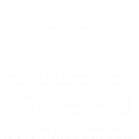
Khởi tố Giám đốc Trung tâm giáo dục vì thu học phí sai
quy định
Hai cựu lãnh đạo Cục Hải quan lĩnh 13 năm tù trong vụ
sản xuất thực phẩm giả ở MediPhar
Tiếp tục chi trả hơn 318 tỷ đồng cho các trái chủ trong vụ
Trương Mỹ Lan
Vận chuyển ma túy trong săm, lốp xe đạp, một đối tượng
lĩnh án chung thân
Kể từ khi có Luật số 72, số lượng người lao động đi làm
việc ở nước ngoài tăng đáng kể với hơn 80.000 người trung
bình mỗi năm. Đặc biệt trong 5 năm gần đây, mỗi năm có
trên 130.000 người, góp phần đáng kể nâng cao thu nhập,
đời sống của người dân, cải thiện chất lượng nguồn nhân
lực thông qua việc tiếp cận với máy móc và công nghệ tiên
tiến, cơ chế quản lý hiện đại, tác phong công nghiệp, nâng
cao trình độ kỹ năng nghề cho người lao động. Tuy nhiên,
sau hơn 12 năm thi hành, thực tiễn đặt ra các yêu cầu phải