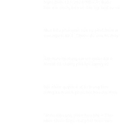
Nghị định 121/2024/NĐ-CP: Bước
tiến cải cách, bảo vệ độc lập luật sư và
bài học từ phương Tây
Mục tiêu phổ quát của sự phát triển vì
con người Kỳ 1: Thước đo của bộ máy
phục vụ
Âm mưu lợi dụng vai trò quân đội ở
Nepal để chống phá lực lượng vũ
trang Việt Nam
Đặt nhân quyền ở vị trí trung tâm
trong kế hoạch phục hồi hậu đại dịch
“Miễn viện phí, miễn học phí – Tầm
nhìn chiến lược cho phát triển con
người toàn diện của Đảng và Nhà nước