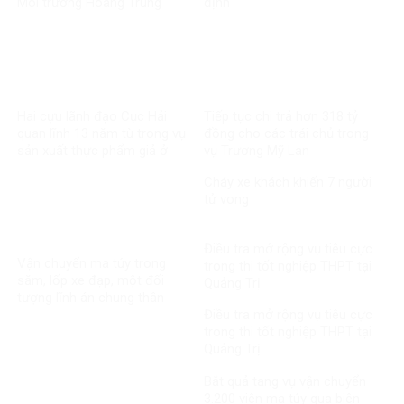
Môi trường Hoàng Trung
định
Hai cựu lãnh đạo Cục Hải
Tiếp tục chi trả hơn 318 tỷ
quan lĩnh 13 năm tù trong vụ
đồng cho các trái chủ trong
sản xuất thực phẩm giả ở
vụ Trương Mỹ Lan
MediPhar
Cháy xe khách khiến 7 người
tử vong​
Điều tra mở rộng vụ tiêu cực
Vận chuyển ma túy trong
trong thi tốt nghiệp THPT tại
săm, lốp xe đạp, một đối
Quảng Trị
tượng lĩnh án chung thân
Điều tra mở rộng vụ tiêu cực
trong thi tốt nghiệp THPT tại
Quảng Trị
Bắt quả tang vụ vận chuyển
3.200 viên ma túy qua biên