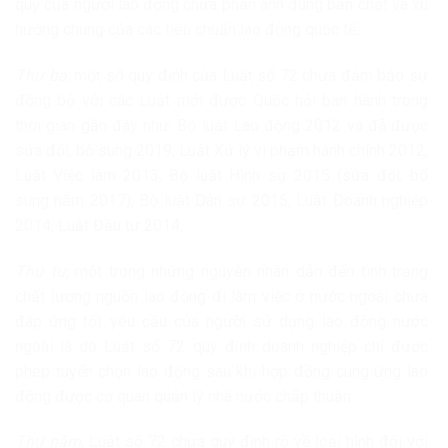
quỹ của người lao động chưa phản ánh đúng bản chất và xu
hướng chung của các tiêu chuẩn lao động quốc tế.
Thứ ba,
một số quy định của Luật số 72 chưa đảm bảo sự
đồng bộ với các Luật mới được Quốc hội ban hành trong
thời gian gần đây như: Bộ luật Lao động 2012 và đã được
sửa đổi, bổ sung 2019, Luật Xử lý vi phạm hành chính 2012,
Luật Việc làm 2013, Bộ luật Hình sự 2015 (sửa đổi, bổ
sung năm 2017), Bộ luật Dân sự 2015, Luật Doanh nghiệp
2014, Luật Đầu tư 2014, …
Thứ tư,
một trong những nguyên nhân dẫn đến tình trạng
chất lượng nguồn lao động đi làm việc ở nước ngoài chưa
đáp ứng tốt yêu cầu của người sử dụng lao động nước
ngoài là do Luật số 72 quy định doanh nghiệp chỉ được
phép tuyển chọn lao động sau khi hợp đồng cung ứng lao
động được cơ quan quản lý nhà nước chấp thuận.
Thứ năm
, Luật số 72 chưa quy định rõ về loại hình đối với