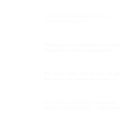
Lạm bàn EIU xếp hạng dân chủ (1):
“Thầy bói xem voi”?
Những con số ấn tượng từ cuộc chiến
tham nhũng “không có vùng cấm”
Xây dựng người chiến sỹ Công an bản
lĩnh, nhân văn, vì nước quên thân, vì
dân phục vụ
Cơ chế Rà soát định kỳ phổ quát về
quyền con người (UPR) – những bước
phát triển gần đây