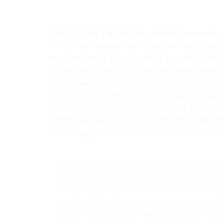
Trong hơn hai thập niên qua, Internet được xem 
mở nơi mọi người có thể kết nối, học tập và sán
nhận kéo dài ấy đã khiến các xã hội hiện đại phả
hại; nền tảng mạng xã hội thao túng tâm lý; tội ph
đức truyền thống bị xói mòn theo từng cuộn video
minh hơn, nhưng thực tế phũ phàng lại cho thấy 
phá vỡ nền tảng tinh thần của hàng triệu đứa trẻ. 
16 tuổi sử dụng mạng xã hội không chỉ là bước đ
mới: kỷ nguyên mà Internet phải được kiểm soát đ
Quyền con người không đồng nghĩa quyền vu khố
Không có “vùng miễn trừ” cho tin giả: Nhìn từ 
Tiêu chuẩn kép trong đánh giá tự do tôn giáo t
Vì sao RFC không lên án các vụ tấn công nhà 
Kỳ thị người Hồi giáo ở Mỹ và châu Âu: Vì sao 