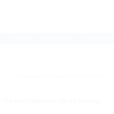
I
PHÁP LUẬT
NHÌN RA THẾ GIỚI
CÁC NHÓM QUYỀ
uyenvn.org, hãy search trên Google với cú pháp: "Từ khóa"
ng – Thế giới đang bước vào kỷ nguyên kiểm soát Internet vì trẻ
c nước
Nhìn ra thế giới
 Thế giới đang bước vào kỷ nguyên