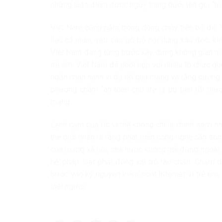
những luận điểm được ngụy trang dưới tên gọi “tự 
Việt Nam cũng nằm trong dòng chảy tiến bộ đó. V
liệu cá nhân, yêu cầu gỡ bỏ nội dung xấu độc, k
Việt Nam đang từng bước xây dựng không gian mạn
trẻ em, Việt Nam đã phối hợp với nhiều tổ chức qu
ngăn chặn hành vi dụ dỗ qua mạng và tăng cường 
phương châm “an toàn cho trẻ là ưu tiên tối thượ
mạng.
Lệnh cấm của Úc vì thế không chỉ là chính sách nh
thế giới nhận ra rằng phát triển công nghệ cần so
của mạng xã hội, nhà nước không thể đứng ngoài. K
hệ, pháp luật phải đóng vai trò rào chắn. Chấm dứ
bước vào kỷ nguyên kiểm soát Internet vì trẻ em,
loài người.