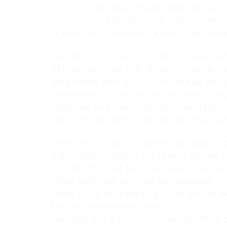
trong môi trường bị chi phối bởi thuật toán, thay
Lệnh cấm không phải để tước đi quyền của trẻ em
và không bị chi phối bởi những nhân tố ngoài tầm k
Điều đáng chú ý là sự ủng hộ dành cho quyết đị
dễ bị tác động nhất về lợi nhuận – mà đến từ cá
đứng về phía chính phủ vì họ đã nhìn thấy hậu q
mạng, những học sinh trở nên xa cách bạn bè vì n
chuẩn mực ảo. Khi xã hội đã chứng kiến đủ tổn t
nữa. Từ đó, yêu cầu nhà nước can thiệp trở nên cấ
Không chỉ Úc, nhiều quốc gia khác cũng đang thức
phải có nghĩa vụ pháp lý trong bảo vệ trẻ. Liên 
buộc Big Tech minh bạch thuật toán và hạn chế
Online Safety Act, còn Nhật Bản, Singapore, C
trường số. Tất cả những động thái ấy cho thấy t
kiểm soát Internet không còn bị xem là “hạn chế 
nước. Một quốc gia chỉ thực sự văn minh khi nó bi