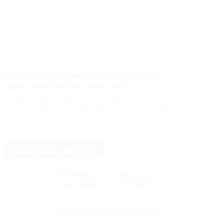
PHÁP LUẬT PHÁP LUẬT VIỆT NAM
Khởi tố, bắt tạm giam Thứ trưởng Bộ Nông
nghiệp và Môi trường Hoàng Trung
Cơ quan Cảnh sát điều tra Bộ Công an đã khởi tố,
bắt tạm giam ông Hoàng Trung, Thứ trưởng Bộ
Nông nghiệp và Môi trường, cùng ba bị can...
NGHIÊN CỨU CHÍNH TRỊ
Việt Nam đủ tự tin ứng cử và
hoàn thành tốt vai trò thành
viên Hội đồng nhân quyền LHQ
Kỳ 2: Năng lực làm cầu nối giữa
ASEAN và thế giới
Đôi nét về mại dâm thời VNCH