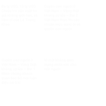
Ba tỷ USD, 10 tỷ USD…
Quyền con người ở
Chiêu trò sản xuất tin
Việt Nam – Vàng thật
giả không giới hạn, vô
không sợ lửa – Bài 2:
liêm sỉ của Lê Trung
Việt Nam thực thi các
Khoa
chuẩn mực quốc tế về
quyền con người
Quyền con người ở
Vì một không gian
Việt Nam – Vàng thật
mạng nhân văn cho
không sợ lửa – Bài 1:
mỗi người
Minh chứng khách
quan bác bỏ mọi luận
điệu sai trái