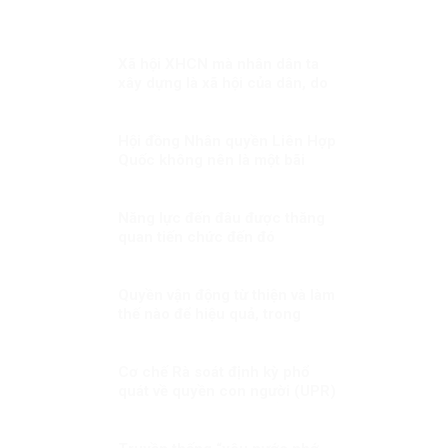
Xã hội XHCN mà nhân dân ta
xây dựng là xã hội của dân, do
dân và vì dân
Hội đồng Nhân quyền Liên Hợp
Quốc không nên là một bãi
chiến trường
Năng lực đến đâu được thăng
quan tiến chức đến đó
Quyền vận động từ thiện và làm
thế nào để hiệu quả, trong
sáng?
Cơ chế Rà soát định kỳ phổ
quát về quyền con người (UPR)
– những bước phát triển gần
đây