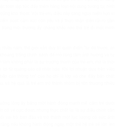
huật toán lập tức đẩy thêm hàng loạt nội dung tương tự, hình
cũng khó thoát. Với trẻ em, điều này càng nguy hiểm hơn vì
kiểm soát cảm xúc còn yếu và ý thức nhận diện rủi ro gần
 trong môi trường ấy chẳng khác nào thả trẻ đi một mình
g nhiều năm, thế giới vẫn duy trì quan điểm “tự do trước, an
ng khoảng trống chính sách để mở rộng tầm ảnh hưởng và tự
n tâm không phải là sự trưởng thành của trẻ em, mà là thời
 lợi từ quảng cáo cá nhân hóa. Khi lợi nhuận dựa trên việc
 tiếp cận thông tin” của họ chỉ là lớp vỏ che đậy bản chất
u, và hệ quả là trẻ em trở thành nhóm bị tổn thương nhiều
buông lỏng ấy bằng một hành động mạnh mẽ: cấm trẻ dưới
ìn có vẻ cực đoan, nhưng thực chất lại là sự điều chỉnh cần
khỏi vai trò ban đầu và trở thành một lực lượng có sức ảnh
 rằng nếu không hành động ngay, một thế hệ trẻ sẽ lớn lên