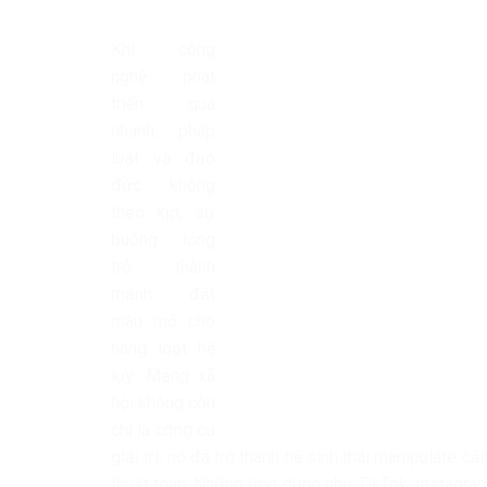
Khi công
nghệ phát
triển quá
nhanh, pháp
luật và đạo
đức không
theo kịp, sự
buông lỏng
trở thành
mảnh đất
màu mỡ cho
hàng loạt hệ
lụy. Mạng xã
hội không còn
chỉ là công cụ
giải trí; nó đã trở thành hệ sinh thái manipulate cả
thuật toán. Những ứng dụng như TikTok, Instagram