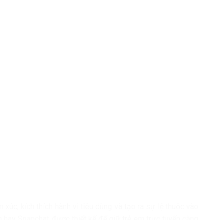
m xúc, kích thích hành vi tiêu dùng và tạo ra sự lệ thuộc vào
 hay Snapchat được thiết kế để giữ trẻ em trực tuyến càng