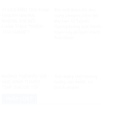
VÌ SAO ĐIỀU TRA PHẢI
Khi một điểm thi làm
NHANH NHƯNG
rung chuyển niềm tin:
KHÔNG THỂ KẾT
Bài học từ Tuyên
LUẬN THEO “PHIÊN
Quang trong bức tranh
TÒA MẠNG”?
toàn cầu về liêm chính
học thuật
KHÔNG THỂ BIẾN 328
Xây dựng môi trường
HỌC SINH THÀNH
mạng văn minh, có
“TẬP THỂ CÓ TỘI”
trách nhiệm
PHÁP LUẬT