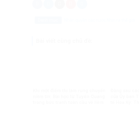
Danh mục:
Nhân quyền các nước
Nhìn ra thế giới
Bài viết cùng chủ đề:
Khi một điểm thi làm rung chuyển
Đằng sau các
niềm tin: Bài học từ Tuyên Quang
của Ủy ban T
trong bức tranh toàn cầu về liêm
tế Hoa Kỳ: Th
chính học thuật
chuẩn kép