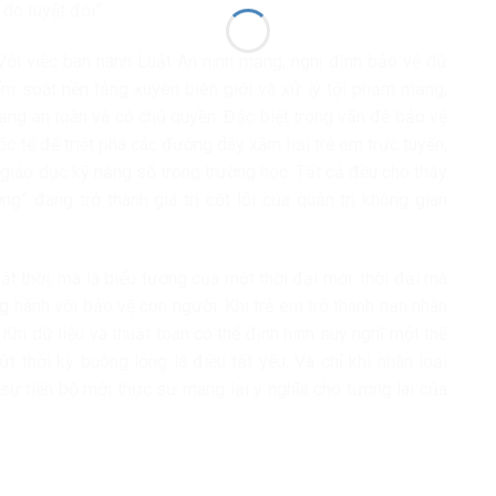
do tuyệt đối”.
ới việc ban hành Luật An ninh mạng, nghị định bảo vệ dữ
iểm soát nền tảng xuyên biên giới và xử lý tội phạm mạng,
g an toàn và có chủ quyền. Đặc biệt trong vấn đề bảo vệ
ốc tế để triệt phá các đường dây xâm hại trẻ em trực tuyến,
giáo dục kỹ năng số trong trường học. Tất cả đều cho thấy
ng” đang trở thành giá trị cốt lõi của quản trị không gian
ất thời, mà là biểu tượng của một thời đại mới: thời đại mà
ng hành với bảo vệ con người. Khi trẻ em trở thành nạn nhân
hi dữ liệu và thuật toán có thể định hình suy nghĩ một thế
t thời kỳ buông lỏng là điều tất yếu. Và chỉ khi nhân loại
 sự tiến bộ mới thực sự mang lại ý nghĩa cho tương lai của