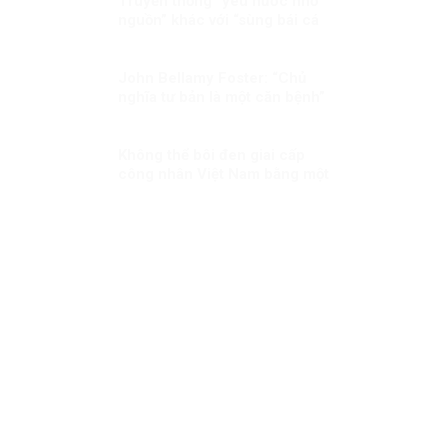
Truyền thống “yêu nước nhớ
nguồn” khác với “sùng bái cá
nhân” thế nào?
John Bellamy Foster: “Chủ
nghĩa tư bản là một căn bệnh”
Không thể bôi đen giai cấp
công nhân Việt Nam bằng một
câu chuyện bịa đặt