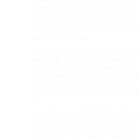
lâu càng tốt. Khi trẻ xem một nội dung tiêu cực, t
thành vòng xoáy gây nghiện mà ngay cả người lớn 
não bộ của các em chưa hoàn thiện, hệ thống tự 
như bằng không. Như vậy, việc để trẻ tự xoay xở
trong khu rừng đầy thú dữ.
Điều đáng nói là dù rủi ro ngày càng rõ ràng, tron
toàn tính sau”. Chính vì thế, Big Tech đã tận dụ
do khai thác dữ liệu người dùng. Những gì họ qua
lượng sử dụng, số lần tương tác và khả năng sinh
giữ trẻ em trực tuyến, thì mọi lập luận về “tự do
thương mại. Sự buông lỏng này kéo dài đã quá lâ
nhất.
Chính phủ Úc đã quyết định chấm dứt giai đoạn 
16 tuổi dùng mạng xã hội. Quyết định này, thoạt nh
thiết trong thời đại khi mạng xã hội đã vượt ra 
hưởng lớn hơn cả gia đình và nhà trường. Úc hiểu