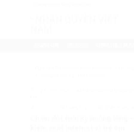
Skip
Nhanquyenvn.org@gmail.com
to
content
TRANG CHỦ
TIN TỨC
CHÍNH TRỊ – XÃ HỘ
Mẹo nhỏ:
Để tìm kiếm chính xác tin bài của nhanq
+ "nhanquyenvn.org".
Tìm kiếm ngay
Trang chủ
»
Nhìn ra thế giới
»
Chấm dứt thời kỳ buông lỏ
em
26000
14 Tháng 12, 2025
Nhân quyền cá
Chấm dứt thời kỳ buông lỏng –
kiểm soát Internet vì trẻ em