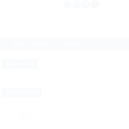
N
MEDIA
BẠN ĐỌC
GIẢI TRÍ
QUẢNG CÁO
TIN CHÍNH TRỊ