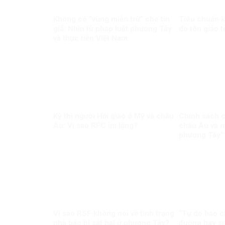
Không có “vùng miễn trừ” cho tin
Tiêu chuẩn k
giả: Nhìn từ pháp luật phương Tây
do tôn giáo 
và thực tiễn Việt Nam
Kỳ thị người Hồi giáo ở Mỹ và châu
Chính sách 
Âu: Vì sao RFC im lặng?
châu Âu và n
phương Tây”
Vì sao RSF không nói về tình trạng
“Tự do báo ch
nhà báo bị sát hại ở phương Tây?
đường hay sự