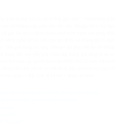
như biểu tượng của tự do không giới hạn – một không gian
g tạo mà không vấp phải rào cản nào. Nhưng chính sự ngộ
i trả giá: trẻ em bị phơi nhiễm quá mức trước nội dung độc
ạm công nghệ len lỏi vào mọi gia đình; và những giá trị đạo
. Thế giới từng tin rằng Internet sẽ giúp thế hệ trẻ thông
nó đang làm suy yếu khả năng tập trung, gia tăng lo âu và
Trong bối cảnh ấy, quyết định của Chính phủ Úc cấm trẻ dưới
i dũng cảm, mà còn là tín hiệu khởi đầu cho một kỷ nguyên
ể con người – đặc biệt là trẻ em – được an toàn.
ng: Góc nhìn pháp lý từ ICCPR và thực tiễn Việt Nam
pháp luật phương Tây và thực tiễn Việt Nam
oàn cầu
thờ ở Mỹ?
RFC im lặng?