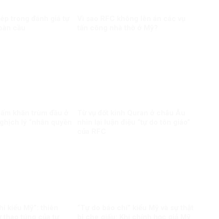
ép trong đánh giá tự
Vì sao RFC không lên án các vụ
toàn cầu
tấn công nhà thờ ở Mỹ?
cấm khăn trùm đầu ở
Từ vụ đốt kinh Quran ở châu Âu
ghịch lý “nhân quyền
nhìn lại luận điệu “tự do tôn giáo”
của RFC
í kiểu Mỹ”: thiên
“Tự do báo chí” kiểu Mỹ và sự thật
 thao túng của tư
bị che giấu: Khi chính học giả Mỹ