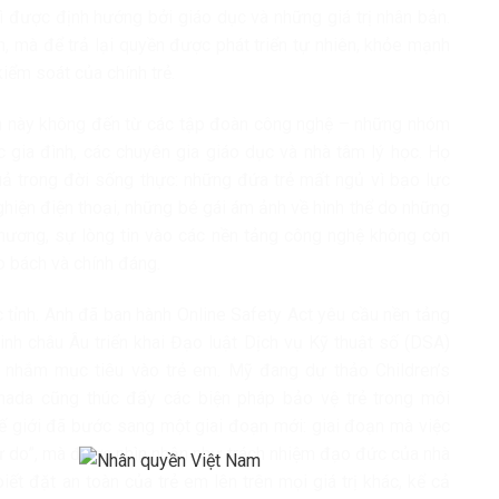
 vì được định hướng bởi giáo dục và những giá trị nhân bản.
, mà để trả lại quyền được phát triển tự nhiên, khỏe mạnh
iểm soát của chính trẻ.
nh này không đến từ các tập đoàn công nghệ – những nhóm
c gia đình, các chuyên gia giáo dục và nhà tâm lý học. Họ
uả trong đời sống thực: những đứa trẻ mất ngủ vì bạo lực
ghiện điện thoại, những bé gái ám ảnh về hình thể do những
hương, sự lòng tin vào các nền tảng công nghệ không còn
p bách và chính đáng.
 tỉnh. Anh đã ban hành Online Safety Act yêu cầu nền tảng
minh châu Âu triển khai Đạo luật Dịch vụ Kỹ thuật số (DSA)
 nhắm mục tiêu vào trẻ em. Mỹ đang dự thảo Children’s
anada cũng thúc đẩy các biện pháp bảo vệ trẻ trong môi
hế giới đã bước sang một giai đoạn mới: giai đoạn mà việc
tự do”, mà được nhìn nhận như trách nhiệm đạo đức của nhà
ết đặt an toàn của trẻ em lên trên mọi giá trị khác, kể cả