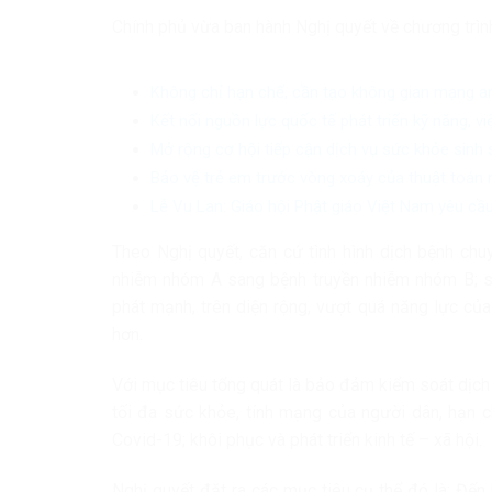
Chính phủ vừa ban hành Nghị quyết về chương trìn
Không chỉ hạn chế, cần tạo không gian mạng a
Kết nối nguồn lực quốc tế phát triển kỹ năng, v
Mở rộng cơ hội tiếp cận dịch vụ sức khỏe sinh
Bảo vệ trẻ em trước vòng xoáy của thuật toán 
Lễ Vu Lan: Giáo hội Phật giáo Việt Nam yêu cầu
Theo Nghị quyết, căn cứ tình hình dịch bệnh chu
nhiễm nhóm A sang bệnh truyền nhiễm nhóm B; sẵ
phát mạnh, trên diện rộng, vượt quá năng lực củ
hơn.
Với mục tiêu tổng quát là bảo đảm kiểm soát dịch 
tối đa sức khỏe, tính mạng của người dân, hạn 
Covid-19; khôi phục và phát triển kinh tế – xã hội.
Nghị quyết đặt ra các mục tiêu cụ thể đó là: Đế