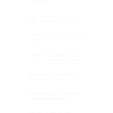
sóng 2020
Kiểm soát quyền lực để ngăn
ngừa suy thoái
Cần thực hiện nghiêm Quy tắc
ứng xử
“Không có tranh luận chính
sách”? – Nhận diện ngộ nhận
và khẳng định thực chất đối
thoại chính sách trong đời sống
nghị trường Việt Nam
NHÂN QUYỀN GIÁ TRỊ CAO
QUÝ THUỘC VỀ MỌI
NGƯỜI Kỳ 3: KHÔNG THỂ
XUYÊN TẠC SỰ THẬT
Bảo đảm tiếp cận công bằng
cho mọi người dân Kỳ
1:Vaccine COVID-19 – đặc
quyền của người giàu?