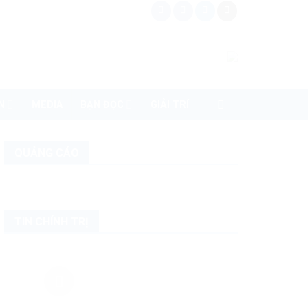
N
MEDIA
BẠN ĐỌC
GIẢI TRÍ
QUẢNG CÁO
TIN CHÍNH TRỊ