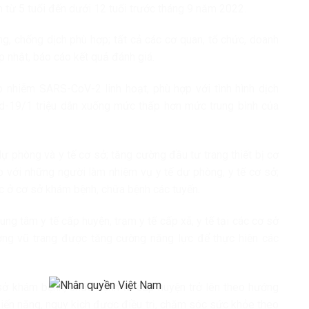
 từ 5 tuổi đến dưới 12 tuổi trước tháng 9 năm 2022.
g, chống dịch phù hợp; tất cả các cơ quan, tổ chức, doanh
p nhật, báo cáo kết quả đánh giá.
p nhiễm SARS-CoV-2 linh hoạt, phù hợp với tình hình dịch
id-19/1 triệu dân xuống mức thấp hơn mức trung bình của
dự phòng và y tế cơ sở; tăng cường đầu tư trang thiết bị cơ
p với những người làm nhiệm vụ y tế dự phòng, y tế cơ sở;
c ở cơ sở khám bệnh, chữa bệnh các tuyến.
ung tâm y tế cấp huyện, trạm y tế cấp xã, y tế tại các cơ sở
ượng vũ trang được tăng cường năng lực để thực hiện các
sở khám bệnh, chữa bệnh từ cấp huyện trở lên theo hướng
iến nặng, nguy kịch được điều trị, chăm sóc sức khỏe theo