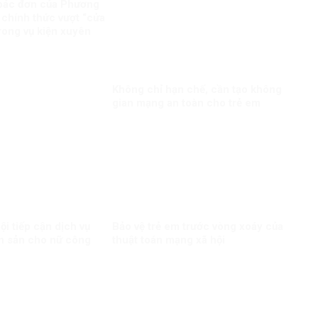
bác đơn của Phương
 chính thức vượt “cửa
trong vụ kiện xuyên
Không chỉ hạn chế, cần tạo không
gian mạng an toàn cho trẻ em
i tiếp cận dịch vụ
Bảo vệ trẻ em trước vòng xoáy của
h sản cho nữ công
thuật toán mạng xã hội