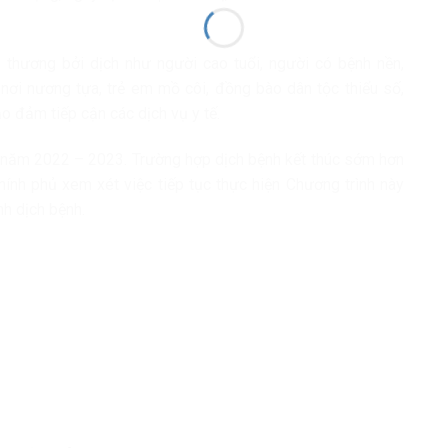
thương bởi dịch như người cao tuổi, người có bệnh nền,
 nơi nương tựa, trẻ em mồ côi, đồng bào dân tộc thiểu số,
o đảm tiếp cận các dịch vụ y tế.
 2 năm 2022 – 2023. Trường hợp dịch bệnh kết thúc sớm hơn
nh phủ xem xét việc tiếp tục thực hiện Chương trình này
nh dịch bệnh.