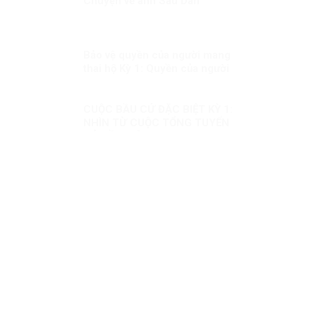
Chuyện về anh Sáu Dân
Bảo vệ quyền của người mang
thai hộ Kỳ 1: Quyền của người
mang thai hộ trong pháp luật
quốc tế
CUỘC BẦU CỬ ĐẶC BIỆT KỲ 1:
NHÌN TỪ CUỘC TỔNG TUYỂN
CỬ ĐẦU TIÊN