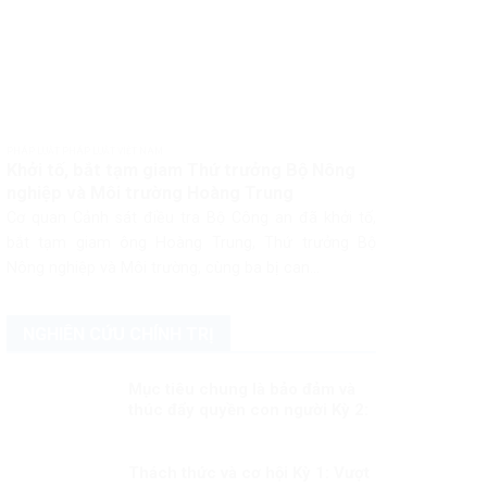
PHÁP LUẬT PHÁP LUẬT VIỆT NAM
Khởi tố, bắt tạm giam Thứ trưởng Bộ Nông
nghiệp và Môi trường Hoàng Trung
Cơ quan Cảnh sát điều tra Bộ Công an đã khởi tố,
bắt tạm giam ông Hoàng Trung, Thứ trưởng Bộ
Nông nghiệp và Môi trường, cùng ba bị can...
NGHIÊN CỨU CHÍNH TRỊ
Mục tiêu chung là bảo đảm và
thúc đẩy quyền con người Kỳ 2:
Ưu tiên dành mọi nguồn lực vì
người dân
Thách thức và cơ hội Kỳ 1: Vượt