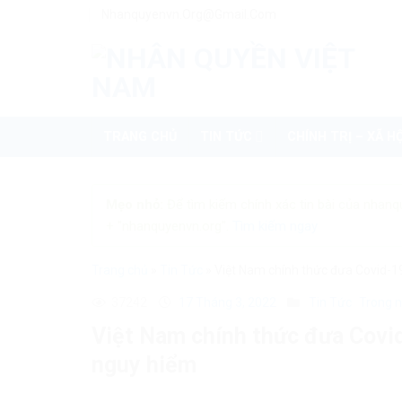
Skip
Nhanquyenvn.org@gmail.com
to
content
TRANG CHỦ
TIN TỨC
CHÍNH TRỊ – XÃ HỘ
Mẹo nhỏ:
Để tìm kiếm chính xác tin bài của nhanq
+ "nhanquyenvn.org".
Tìm kiếm ngay
Trang chủ
»
Tin Tức
»
Việt Nam chính thức đưa Covid-1
37242
17 Tháng 3, 2022
Tin Tức
Trong 
Việt Nam chính thức đưa Covid
nguy hiểm