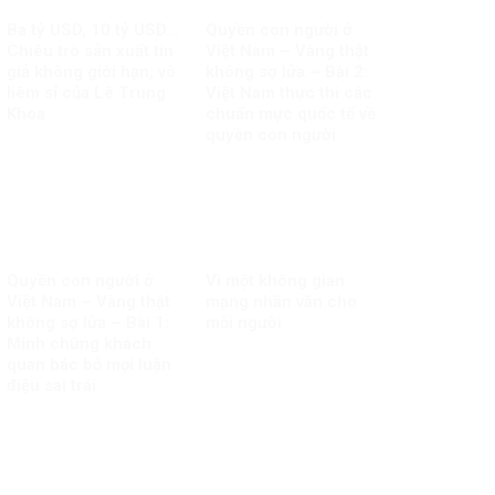
Ba tỷ USD, 10 tỷ USD…
Quyền con người ở
Chiêu trò sản xuất tin
Việt Nam – Vàng thật
giả không giới hạn, vô
không sợ lửa – Bài 2:
liêm sỉ của Lê Trung
Việt Nam thực thi các
Khoa
chuẩn mực quốc tế về
quyền con người
Quyền con người ở
Vì một không gian
Việt Nam – Vàng thật
mạng nhân văn cho
không sợ lửa – Bài 1:
mỗi người
Minh chứng khách
quan bác bỏ mọi luận
điệu sai trái