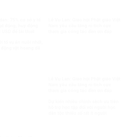
dan: 75% cơ sở y tế
Lễ Vu Lan: Giáo hội Phật giáo Việt
ạt động, huy động
Nam yêu cầu tăng ni tích cực
 USD để tái thiết
tham gia công tác đền ơn đáp
nghĩa
i tố vụ án nuôi nhốt,
 động vật hoang dã
Lễ Vu Lan: Giáo hội Phật giáo Việt
Nam yêu cầu tăng ni tích cực
tham gia công tác đền ơn đáp
nghĩa
Dự kiến nhiều chính sách ưu tiên
hỗ trợ học tập đối với người học
dân tộc thiểu số rất ít người