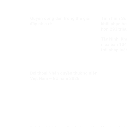
Quyền công dân trong thế giới
Tình hình Su
đầy chia rẽ
khôi phục ho
hơn 293 triệu
Tây Ninh: Khở
mua bán 104
trái pháp luật
Đối thoại Nhân quyền thường niên
Việt Nam – EU năm 2026