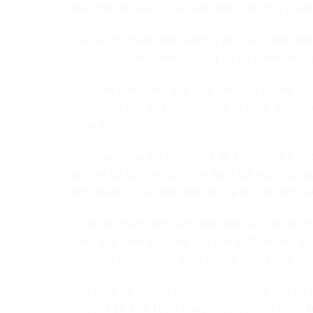
Bảo đảm đủ vắc xin và hoàn thành tiêm cho trẻ em
Tất cả mọi người dân tuân thủ các biện pháp phòn
nghiệp thực hiện đánh giá nguy cơ lây nhiễm và cậ
Có chiến lược giám sát, phát hiện các trường hợ
trong từng giai đoạn. Giảm tỷ lệ tử vong do Cov
Châu Á.
Nâng cao năng lực hệ thống y tế, đặc biệt là y tế 
sở y tế, có các chế độ chính sách đãi ngộ phù hợ
tăng cường chất lượng cấp cứu và hồi sức tích cự
100% các trung tâm kiểm soát bệnh tật cấp tỉnh, tr
giam giữ, bệnh xá trong các đơn vị thuộc lực l
nhiệm vụ chuyên môn trong phòng, chống dịch.
Bảo đảm số giường hồi sức tích cực tại các cơ 
dẫn của Bộ Y tế. 100% người mắc Covid-19 diễn b