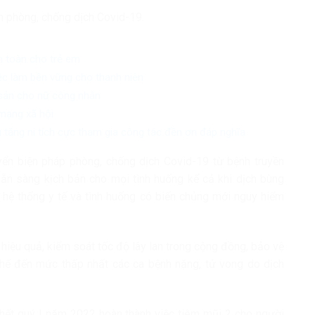
h phòng, chống dịch Covid-19.
n toàn cho trẻ em
iệc làm bền vững cho thanh niên
 sản cho nữ công nhân
mạng xã hội
 tăng ni tích cực tham gia công tác đền ơn đáp nghĩa
yển biện pháp phòng, chống dịch Covid-19 từ bệnh truyền
n sàng kịch bản cho mọi tình huống kể cả khi dịch bùng
a hệ thống y tế và tình huống có biến chủng mới nguy hiểm
hiệu quả, kiểm soát tốc độ lây lan trong cộng đồng, bảo vệ
chế đến mức thấp nhất các ca bệnh nặng, tử vong do dịch
n hết quý I năm 2022 hoàn thành việc tiêm mũi 2 cho người