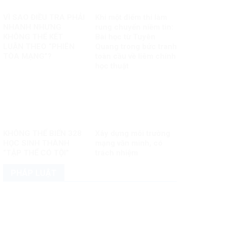
VÌ SAO ĐIỀU TRA PHẢI
Khi một điểm thi làm
NHANH NHƯNG
rung chuyển niềm tin:
KHÔNG THỂ KẾT
Bài học từ Tuyên
LUẬN THEO “PHIÊN
Quang trong bức tranh
TÒA MẠNG”?
toàn cầu về liêm chính
học thuật
KHÔNG THỂ BIẾN 328
Xây dựng môi trường
HỌC SINH THÀNH
mạng văn minh, có
“TẬP THỂ CÓ TỘI”
trách nhiệm
PHÁP LUẬT