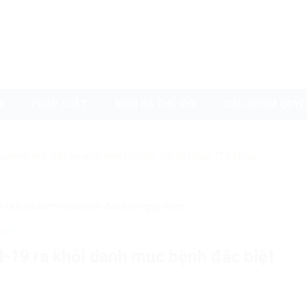
I
PHÁP LUẬT
NHÌN RA THẾ GIỚI
CÁC NHÓM QUYỀ
uyenvn.org, hãy search trên Google với cú pháp: "Từ khóa"
9 ra khỏi danh mục bệnh đặc biệt nguy hiểm
nước
-19 ra khỏi danh mục bệnh đặc biệt