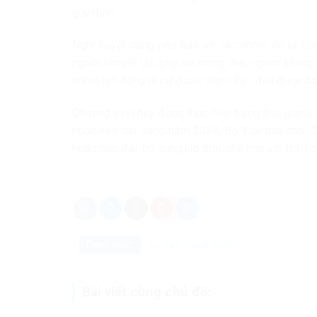
quy định.
Nghị quyết cũng nêu bảo vệ các nhóm dễ bị tổn 
người khuyết tật, phụ nữ mang thai, người không
nhóm lao động di cư ở các thành thị… đều được bả
Chương trình này được thực hiện trong thời gian
hoặc kéo dài sang năm 2024, Bộ Y tế báo cáo Chí
hoặc sửa đổi, bổ sung kịp thời, phù hợp với tình hì
Danh mục:
Tin Tức
Trong nước
Bài viết cùng chủ đề: