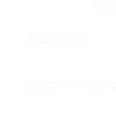
Tòa Canada 
Ngô, VinFast
ải” đầu tiên 
biên giới
Thuật toán không biết thương trẻ
em: Vì sao nhiều quốc gia đang
tăng cường bảo vệ người dưới 16
tuổi trên mạng xã hội?
Kết nối nguồn lực quốc tế phát
Mở rộng cơ hộ
triển kỹ năng, việc làm bền vững
sức khỏe sin
cho thanh niên
nhân