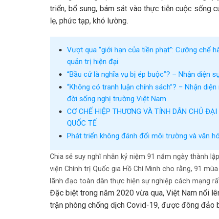
triển, bổ sung, bám sát vào thực tiễn cuộc sống 
lẹ, phức tạp, khó lường.
Vượt qua “giới hạn của tiền phạt”: Cưỡng chế h
quản trị hiện đại
“Bầu cử là nghĩa vụ bị ép buộc”? – Nhận diện s
“Không có tranh luận chính sách”? – Nhận diện 
đời sống nghị trường Việt Nam
CƠ CHẾ HIỆP THƯƠNG VÀ TÍNH DÂN CHỦ ĐẠI
QUỐC TẾ
Phát triển không đánh đổi môi trường và văn h
Chia sẻ suy nghĩ nhân kỷ niệm 91 năm ngày thành l
viện Chính trị Quốc gia Hồ Chí Minh cho rằng, 91 mùa xu
lãnh đạo toàn dân thực hiện sự nghiệp cách mạng rất
Đặc biệt trong năm 2020 vừa qua, Việt Nam nổi lên
trận phòng chống dịch Covid-19, được đông đảo bạ