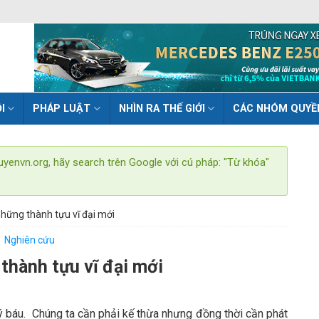
I
PHÁP LUẬT
NHÌN RA THẾ GIỚI
CÁC NHÓM QUYỀ
uyenvn.org, hãy search trên Google với cú pháp: "Từ khóa"
hững thành tựu vĩ đại mới
Nghiên cứu
thành tựu vĩ đại mới
 báu. Chúng ta cần phải kế thừa nhưng đồng thời cần phát