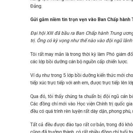
Đảng.
Gửi gắm niềm tin trọn vẹn vào Ban Chấp hành
Đại hội XIII đã bầu ra Ban Chấp hành Trung ươn
trị. Ông có kỳ vọng như thế nào vào đội ngũ lãn
Tôi rất may mắn là trong thời kỳ làm Phó giám đố
các lớp bồi dưỡng cán bộ nguồn cấp chiến lược.
Ví dụ như trong 5 lớp bồi dưỡng kiến thức mới ch
tiếp xúc trực tiếp với anh em, được trực tiếp lên l
Qua đó, tôi thấy chúng ta chuẩn bị đội ngũ cán b
Các đồng chí mới vào Học viện Chính trị quốc gia
đều có quá trình rèn luyện rất dày dặn, phong phú, 
Tất cả đều được đào tạo rất cơ bản, trong đó khô
cũng đã trưởng thành, có rất nhiều đồng chí tuổi t