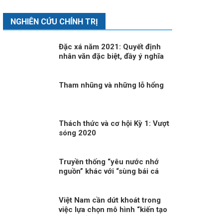
NGHIÊN CỨU CHÍNH TRỊ
Đặc xá năm 2021: Quyết định
nhân văn đặc biệt, đầy ý nghĩa
Tham nhũng và những lỗ hổng
Thách thức và cơ hội Kỳ 1: Vượt
sóng 2020
Truyền thống “yêu nước nhớ
nguồn” khác với “sùng bái cá
nhân” thế nào?
Việt Nam cần dứt khoát trong
việc lựa chọn mô hình “kiến tạo
phát triển”