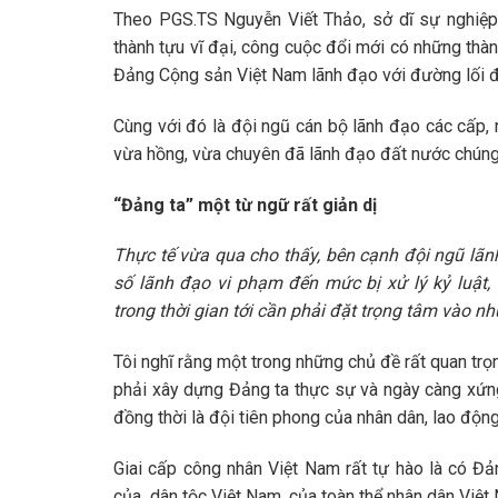
Theo PGS.TS Nguyễn Viết Thảo, sở dĩ sự nghiệ
thành tựu vĩ đại, công cuộc đổi mới có những thành
Đảng Cộng sản Việt Nam lãnh đạo với đường lối đ
Cùng với đó là đội ngũ cán bộ lãnh đạo các cấp, n
vừa hồng, vừa chuyên đã lãnh đạo đất nước chúng t
“Đảng ta” một từ ngữ rất giản dị
Thực tế vừa qua cho thấy, bên cạnh đội ngũ lã
số lãnh đạo vi phạm đến mức bị xử lý kỷ luật,
trong thời gian tới cần phải đặt trọng tâm vào nh
Tôi nghĩ rằng một trong những chủ đề rất quan trọ
phải xây dựng Đảng ta thực sự và ngày càng xứng
đồng thời là đội tiên phong của nhân dân, lao động
Giai cấp công nhân Việt Nam rất tự hào là có Đả
của dân tộc Việt Nam, của toàn thể nhân dân Việt