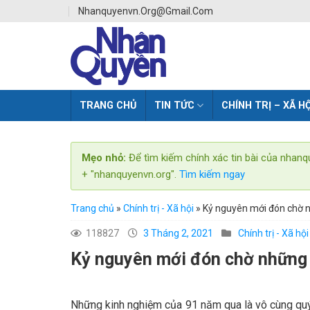
Skip
Nhanquyenvn.org@gmail.com
to
content
TRANG CHỦ
TIN TỨC
CHÍNH TRỊ – XÃ HỘ
Mẹo nhỏ:
Để tìm kiếm chính xác tin bài của nhanq
+ "nhanquyenvn.org".
Tìm kiếm ngay
Trang chủ
»
Chính trị - Xã hội
»
Kỷ nguyên mới đón chờ n
118827
3 Tháng 2, 2021
Chính trị - Xã hội
Kỷ nguyên mới đón chờ những 
Những kinh nghiệm của 91 năm qua là vô cùng quý