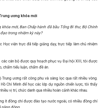
 Trung ương khóa mới
g khóa mới, Ban Chấp hành đã bầu Tổng Bí thư, Bộ Chính
h đạo trong nhiệm kỳ này?
c Học viện trực đã tiếp giảng dạy, trực tiếp làm chủ nhiệm
o các cán bộ được quy hoạch phục vụ Đại hội XIII, tôi được
ớp, chấm tiểu luận, chấm đề án.
ộ Trung ương rất công phu và sàng lọc qua rất nhiều vòng.
 Hồ Chí Minh để học các lớp dự nguồn chiến lược, tôi thấy
nhiều vị trí, chức danh qua nhiều hoàn cảnh khác nhau.
ng ít đồng chí được đào tạo nước ngoài, có nhiều đồng chí
rẻ năng động.