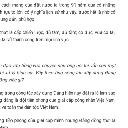
p cách mạng của đất nước ta trong 91 năm qua có những
 tựu to lớn, có ý nghĩa lịch sử như vậy, trước hết là nhờ có
úng đắn, phù hợp.
hất là cấp chiến lược, đủ tâm, đủ tầm; có đức, vừa có tài,
a rất thành công trên mọi lĩnh vực.
nh đạo vừa hồng vừa chuyên như ông nói thì vẫn còn một
 bị xử lý hình sự. Vậy theo ông công tác xây dựng Đảng
ững việc gì?
ng trong công tác xây dựng Đảng hiện nay đặt ra là làm sao
 đáng là đội tiền phong của giai cấp công nhân Việt Nam,
 và toàn thể dân tộc Việt Nam.
ng tiền phong của giai cấp mình nhưng Đảng đồng thời là
 Nam.