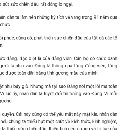
 sút sức chiến đấu, rất đáng lo ngại.
nhân dân ta làm nên những kỳ tích vẻ vang trong 91 năm qua
 chức.
i phục, củng cố, phát triển sức chiến đấu của tất cả các tổ
n.
ức đảng, đặc biệt là của đảng viên. Cán bộ có chức danh
ười ta nhìn vào Đảng là thông qua từng đảng viên, từng
phục được toàn dân bằng tính gương mẫu của mình.
uật như bây giờ. Nhưng mà tại sao Đảng nói một lời mà toàn
ì lúc ấy, nhân dân ta tuyệt đối tin tưởng vào Đảng. Vì mỗi
gương.
 quyền. Cái này cũng có thể yếu mặt này mặt kia, nhân dân
ếu chúng ta thiếu hụt một chút về kiến thức, kinh nghiệm,
ta thiếu sức chiến đấu, thiếu tính nêu gương và trí tuệ của