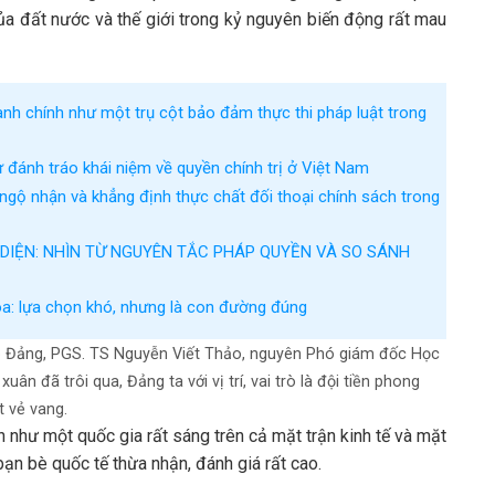
của đất nước và thế giới trong kỷ nguyên biến động rất mau
ành chính như một trụ cột bảo đảm thực thi pháp luật trong
ự đánh tráo khái niệm về quyền chính trị ở Việt Nam
ngộ nhận và khẳng định thực chất đối thoại chính sách trong
 DIỆN: NHÌN TỪ NGUYÊN TẮC PHÁP QUYỀN VÀ SO SÁNH
óa: lựa chọn khó, nhưng là con đường đúng
ập Đảng, PGS. TS Nguyễn Viết Thảo, nguyên Phó giám đốc Học
ân đã trôi qua, Đảng ta với vị trí, vai trò là đội tiền phong
 vẻ vang.
 như một quốc gia rất sáng trên cả mặt trận kinh tế và mặt
n bè quốc tế thừa nhận, đánh giá rất cao.