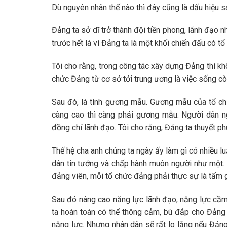
Dù nguyên nhân thế nào thì đây cũng là dấu hiệu sa
Đảng ta sở dĩ trở thành đội tiền phong, lãnh đạo 
trước hết là vì Đảng ta là một khối chiến đấu có tổ
Tôi cho rằng, trong công tác xây dựng Đảng thì khô
chức Đảng từ cơ sở tới trung ương là việc sống cò
Sau đó, là tính gương mẫu. Gương mẫu của tổ ch
càng cao thì càng phải gương mẫu. Người dân ng
đồng chí lãnh đạo. Tôi cho rằng, Đảng ta thuyết 
Thế hệ cha anh chúng ta ngày ấy làm gì có nhiều l
dân tin tưởng và chấp hành muôn người như một. V
đảng viên, mỗi tổ chức đảng phải thực sự là tấm 
Sau đó nâng cao năng lực lãnh đạo, năng lực cầm
ta hoàn toàn có thể thông cảm, bù đắp cho Đảng n
năng lực. Nhưng nhân dân sẽ rất lo lắng nếu Đảng 