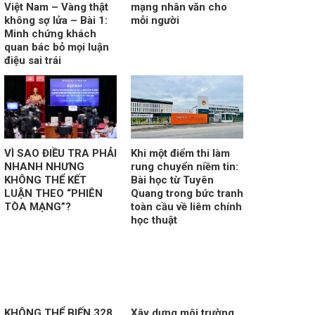
Việt Nam – Vàng thật
mạng nhân văn cho
không sợ lửa – Bài 1:
mỗi người
Minh chứng khách
quan bác bỏ mọi luận
điệu sai trái
VÌ SAO ĐIỀU TRA PHẢI
Khi một điểm thi làm
NHANH NHƯNG
rung chuyển niềm tin:
KHÔNG THỂ KẾT
Bài học từ Tuyên
LUẬN THEO “PHIÊN
Quang trong bức tranh
TÒA MẠNG”?
toàn cầu về liêm chính
học thuật
KHÔNG THỂ BIẾN 328
Xây dựng môi trường