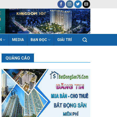
N
MEDIA
BẠN ĐỌC
GIẢI TRÍ
QUẢNG CÁO