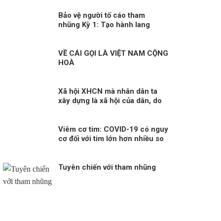
Bảo vệ người tố cáo tham
nhũng Kỳ 1: Tạo hành lang
pháp lý để bảo vệ người tố cáo
tham nhũng
VỀ CÁI GỌI LÀ VIỆT NAM CỘNG
HOÀ
Xã hội XHCN mà nhân dân ta
xây dựng là xã hội của dân, do
dân và vì dân
Viêm cơ tim: COVID-19 có nguy
cơ đối với tim lớn hơn nhiều so
với tiêm chủng!
Tuyên chiến với tham nhũng