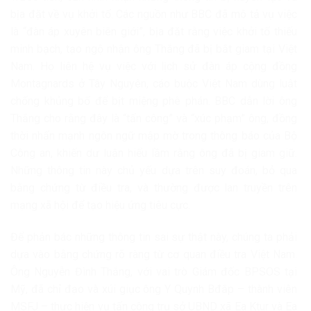
bịa đặt về vụ khởi tố. Các nguồn như BBC đã mô tả vụ việc
là “đàn áp xuyên biên giới”, bịa đặt rằng việc khởi tố thiếu
minh bạch, tạo ngộ nhận ông Thắng đã bị bắt giam tại Việt
Nam. Họ liên hệ vụ việc với lịch sử đàn áp cộng đồng
Montagnards ở Tây Nguyên, cáo buộc Việt Nam dùng luật
chống khủng bố để bịt miệng phê phán. BBC dẫn lời ông
Thắng cho rằng đây là “tấn công” và “xúc phạm” ông, đồng
thời nhấn mạnh ngôn ngữ mập mờ trong thông báo của Bộ
Công an, khiến dư luận hiểu lầm rằng ông đã bị giam giữ.
Những thông tin này chủ yếu dựa trên suy đoán, bỏ qua
bằng chứng từ điều tra, và thường được lan truyền trên
mạng xã hội để tạo hiệu ứng tiêu cực.
Để phản bác những thông tin sai sự thật này, chúng ta phải
dựa vào bằng chứng rõ ràng từ cơ quan điều tra Việt Nam.
Ông Nguyễn Đình Thắng, với vai trò Giám đốc BPSOS tại
Mỹ, đã chỉ đạo và xúi giục ông Y Quynh Bđắp – thành viên
MSFJ – thực hiện vụ tấn công trụ sở UBND xã Ea Ktur và Ea