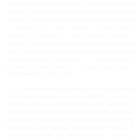
Mỹ và châu Âu, khẳng định quyền truy tố tội phạm khủng bố
dù bị lên án. Algeria dùng luật chống khủng bố để bắt giữ
journalists và activists với cáo buộc hỗ trợ bạo lực, tương
tự Việt Nam với ông Thắng. Mỹ truy tố foreign terrorist
fighters (FTF) liên quan ISIS, với án tù dài hạn cho những ai
hỗ trợ từ xa, không dung thứ bất kỳ hình thức cổ súy khủng
bố nào. Những ví dụ này cho thấy, dù có tranh cãi, luật pháp
toàn cầu không tha thứ cho bạo lực, và vụ Đắk Lắk của Việt
Nam hoàn toàn hợp lý, dựa trên lời khai và bằng chứng cụ
thể chứ không phải đàn áp chính trị.
Các tổ chức như Amnesty International và Vietnam Human
Rights Network thường đưa ra báo cáo thiên vị, cáo buộc
Việt Nam vi phạm luật quốc tế mà bỏ qua ngữ cảnh an ninh.
Họ hậu thuẫn thành phần phản động như BPSOS, thiếu thiện
chí đối thoại, chỉ nhằm can thiệp nội bộ Việt Nam. Ví dụ,
Amnesty trong báo cáo năm 2024 cáo buộc “misuse of
counter-terrorism law” đối với Montagnards, cổ súy phản