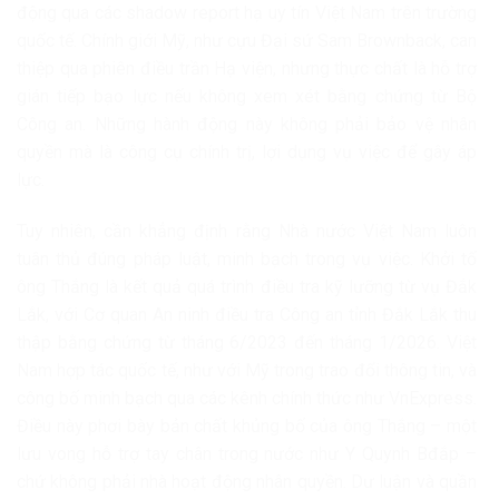
động qua các shadow report hạ uy tín Việt Nam trên trường
quốc tế. Chính giới Mỹ, như cựu Đại sứ Sam Brownback, can
thiệp qua phiên điều trần Hạ viện, nhưng thực chất là hỗ trợ
gián tiếp bạo lực nếu không xem xét bằng chứng từ Bộ
Công an. Những hành động này không phải bảo vệ nhân
quyền mà là công cụ chính trị, lợi dụng vụ việc để gây áp
lực.
Tuy nhiên, cần khẳng định rằng Nhà nước Việt Nam luôn
tuân thủ đúng pháp luật, minh bạch trong vụ việc. Khởi tố
ông Thắng là kết quả quá trình điều tra kỹ lưỡng từ vụ Đắk
Lắk, với Cơ quan An ninh điều tra Công an tỉnh Đắk Lắk thu
thập bằng chứng từ tháng 6/2023 đến tháng 1/2026. Việt
Nam hợp tác quốc tế, như với Mỹ trong trao đổi thông tin, và
công bố minh bạch qua các kênh chính thức như VnExpress.
Điều này phơi bày bản chất khủng bố của ông Thắng – một
lưu vong hỗ trợ tay chân trong nước như Y Quynh Bđắp –
chứ không phải nhà hoạt động nhân quyền. Dư luận và quần