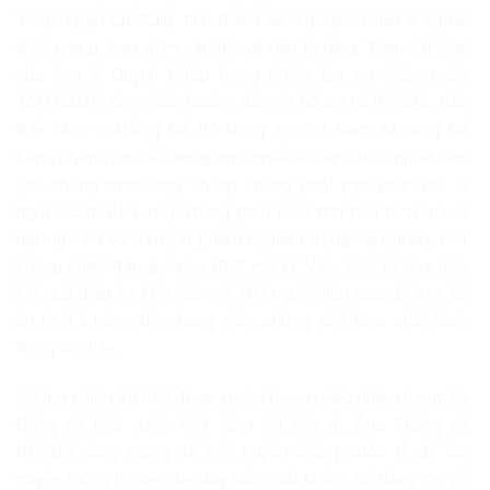
Tiêu, huyện Cư Kuin, tỉnh Đắk Lắk. Vụ việc khiến 9 người
thiệt mạng, bao gồm cán bộ và dân thường. Theo lời khai
của ông Y Quynh Bđắp trong phiên tòa sơ thẩm ngày
16/1/2026, ông nhận hướng dẫn và hỗ trợ từ BPSOS, dẫn
đến hành vi khủng bố. Bộ Công an Việt Nam đã công bố
bằng chứng cụ thể, bao gồm chuyển khoản tài chính và liên
lạc, chứng minh ông Thắng không phải nạn nhân mà là
người cầm đầu. Đây không phải biểu tình hòa bình mà là
bạo lực có tổ chức, vi phạm nghiêm trọng luật pháp, chứ
không phải “đàn áp” như BBC mô tả. Việc khởi tố dựa trên
kết quả điều tra kéo dài, với 100 người liên quan bị truy tố,
án từ 3,5 năm đến chung thân, chứng tỏ không phải hành
động tùy tiện.
Những chiêu trò, thủ đoạn xuyên tạc vụ việc nhằm hạ uy tín
Đảng và Nhà nước Việt Nam rất tinh vi. Ông Thắng và
BPSOS dùng mạng xã hội, truyền thông quốc tế để lan
truyền thông tin sai, che đậy bản chất khủng bố bằng lớp vỏ