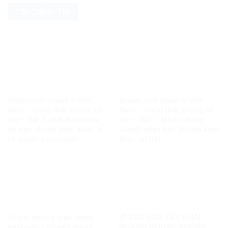
TIN CHÍNH TRỊ
Quyền con người ở Việt
Quyền con người ở Việt
Nam – Vàng thật không sợ
Nam – Vàng thật không sợ
lửa – Bài 2: Việt Nam thực
lửa – Bài 1: Minh chứng
thi các chuẩn mực quốc tế
khách quan bác bỏ mọi luận
về quyền con người
điệu sai trái
Vì một không gian mạng
VÌ SAO ĐIỀU TRA PHẢI
nhân văn cho mỗi người
NHANH NHƯNG KHÔNG