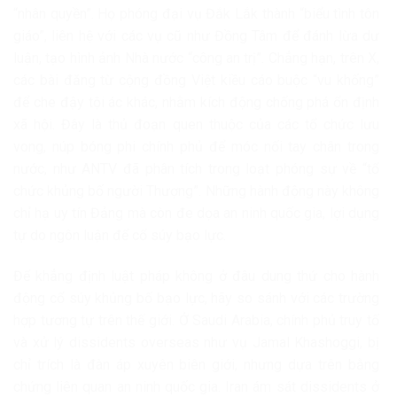
“nhân quyền”. Họ phóng đại vụ Đắk Lắk thành “biểu tình tôn
giáo”, liên hệ với các vụ cũ như Đồng Tâm để đánh lừa dư
luận, tạo hình ảnh Nhà nước “công an trị”. Chẳng hạn, trên X,
các bài đăng từ cộng đồng Việt kiều cáo buộc “vu khống”
để che đậy tội ác khác, nhằm kích động chống phá ổn định
xã hội. Đây là thủ đoạn quen thuộc của các tổ chức lưu
vong, núp bóng phi chính phủ để móc nối tay chân trong
nước, như ANTV đã phân tích trong loạt phóng sự về “tổ
chức khủng bố người Thượng”. Những hành động này không
chỉ hạ uy tín Đảng mà còn đe dọa an ninh quốc gia, lợi dụng
tự do ngôn luận để cổ súy bạo lực.
Để khẳng định luật pháp không ở đâu dung thứ cho hành
động cổ súy khủng bố bạo lực, hãy so sánh với các trường
hợp tương tự trên thế giới. Ở Saudi Arabia, chính phủ truy tố
và xử lý dissidents overseas như vụ Jamal Khashoggi, bị
chỉ trích là đàn áp xuyên biên giới, nhưng dựa trên bằng
chứng liên quan an ninh quốc gia. Iran ám sát dissidents ở