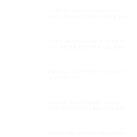
Cơ chế Rà soát định kỳ phổ quát về
quyền con người (UPR) – những bước
phát triển gần đây
Có phải Đảng CSVN bịa ra cái gọi là
“diễn biến hòa bình” để hù dọa nhân
dân?
Thành tựu của Việt Nam có phải là “ăn
may”, “tình cờ” ?
Cơ quan “chuyên nghiệp” về nhân
quyền Kỳ 1: Nhu cầu quốc tế và quốc
gia
Bảo đảm tiếp cận công bằng cho mọi