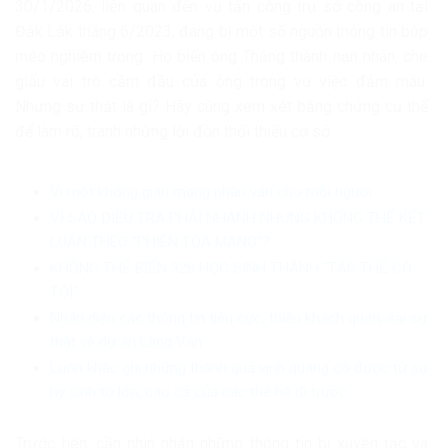
30/1/2026, liên quan đến vụ tấn công trụ sở công an tại
Đắk Lắk tháng 6/2023, đang bị một số nguồn thông tin bóp
méo nghiêm trọng. Họ biến ông Thắng thành nạn nhân, che
giấu vai trò cầm đầu của ông trong vụ việc đẫm máu.
Nhưng sự thật là gì? Hãy cùng xem xét bằng chứng cụ thể
để làm rõ, tránh những lời đồn thổi thiếu cơ sở.
Vì một không gian mạng nhân văn cho mỗi người
VÌ SAO ĐIỀU TRA PHẢI NHANH NHƯNG KHÔNG THỂ KẾT
LUẬN THEO “PHIÊN TÒA MẠNG”?
KHÔNG THỂ BIẾN 328 HỌC SINH THÀNH “TẬP THỂ CÓ
TỘI”
Nhận diện các thông tin tiêu cực, thiếu khách quan, sai sự
thật về dự án Làng Vân
Luôn khắc ghi những thành quả vinh quang có được từ sự
hy sinh to lớn, cao cả của các thế hệ đi trước
Trước tiên, cần nhìn nhận những thông tin bị xuyên tạc và