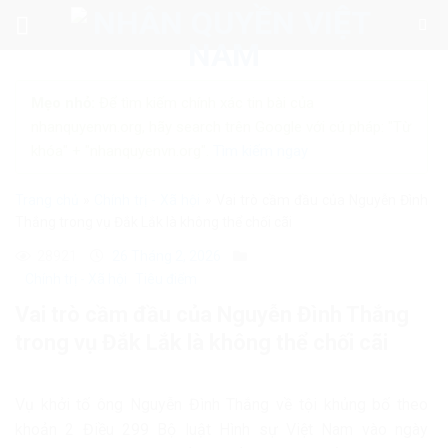
Skip
to
content
Mẹo nhỏ:
Để tìm kiếm chính xác tin bài của
nhanquyenvn.org, hãy search trên Google với cú pháp: "Từ
khóa" + "nhanquyenvn.org".
Tìm kiếm ngay
Trang chủ
»
Chính trị - Xã hội
»
Vai trò cầm đầu của Nguyễn Đình
Thắng trong vụ Đắk Lắk là không thể chối cãi
28921
26 Tháng 2, 2026
Chính trị - Xã hội
Tiêu điểm
Vai trò cầm đầu của Nguyễn Đình Thắng
trong vụ Đắk Lắk là không thể chối cãi
Vụ khởi tố ông Nguyễn Đình Thắng về tội khủng bố theo
khoản 2 Điều 299 Bộ luật Hình sự Việt Nam vào ngày