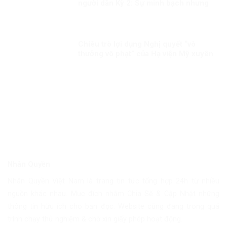
người dân Kỳ 2: Sự minh bạch nhưng
linh hoạt trong công tác tiêm chủng
Chiêu trò lợi dụng Nghị quyết “vô
thưởng vô phạt” của Hạ viện Mỹ xuyên
tạc, chống phá Đảng, chế độ ta
Nhân Quyền
Nhân Quyền Việt Nam là trang tin tức tổng hợp 24h từ nhiều
nguồn khác nhau. Mục đích nhằm Chia Sẽ & Cập Nhật những
thông tin hữu ích cho bạn đọc. Website cũng đang trong quá
trình chạy thử nghiệm & chờ xin giấy phép hoạt động.