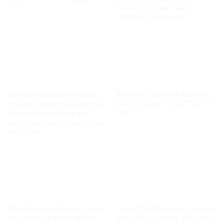
THỂ KẾT LUẬN THEO
“PHIÊN TÒA MẠNG”?
Khi một điểm thi làm rung
KHÔNG THỂ BIẾN 328 HỌC
chuyển niềm tin: Bài học từ
SINH THÀNH “TẬP THỂ CÓ
Tuyên Quang trong bức
TỘI”
tranh toàn cầu về liêm chính
học thuật
Xây dựng môi trường mạng
Hoàn thiện thể chế, đáp ứng
văn minh, có trách nhiệm
yêu cầu xây dựng nền quốc