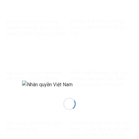
Khi một điểm thi làm rung
KHÔNG THỂ BIẾN 328 HỌC
chuyển niềm tin: Bài học từ
SINH THÀNH “TẬP THỂ CÓ
Tuyên Quang trong bức tranh
TỘI”
toàn cầu về liêm chính học
thuật
Xây dựng môi trường mạng
Hoàn thiện thể chế, đáp ứng
văn minh, có trách nhiệm
yêu cầu xây dựng nền quốc
phòng toàn dân trong tình
hình mới
Cẩn trọng với thủ đoạn phá
“Phong trào dân chủ hóa Việt
đoàn kết nội bộ
Nam” – Luận điệu cũ kỹ nhằm
xuyên tạc bản chất dân chủ