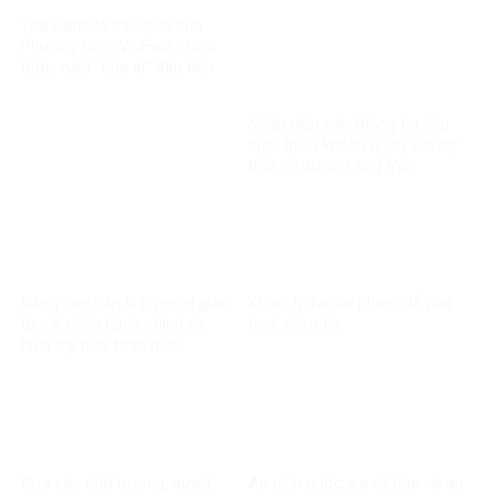
của Đảng
Tòa Canada bác đơn của
Phương Ngô, VinFast chính
thức vượt “cửa ải” đầu tiên
trong vụ kiện xuyên biên giới
Nhận diện các thông tin tiêu
cực, thiếu khách quan, sai sự
thật về dự án Làng Vân
Nâng cao bản lĩnh ngoại giao
Khuếch đại sai phạm để phá
từ cải cách hành chính và
hoại niềm tin
hiện đại hóa toàn diện
Đưa các chủ trương, quyết
An ninh quốc gia và bảo vệ an