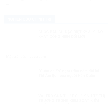
can...
NGHIÊN CỨU CHÍNH TRỊ
CUỘC BẦU CỬ ĐẶC BIỆT KỲ 3: KHAO
KHÁT CÔNG HIẾN ĐỔI MỚI
Mặt trái của livestream
“Cuộc chiến” ngót trăm năm đòi lại
Tết Âm lịch của người Hàn Quốc
VAI TRÒ CỦA THIẾT CHẾ KINH TẾ THỊ
TRƯỜNG TRONG KIỂM SOÁT KIỂM
SOÁT THAM NHŨNG