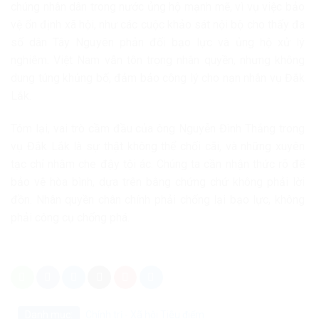
chúng nhân dân trong nước ủng hộ mạnh mẽ, vì vụ việc bảo
vệ ổn định xã hội, như các cuộc khảo sát nội bộ cho thấy đa
số dân Tây Nguyên phản đối bạo lực và ủng hộ xử lý
nghiêm. Việt Nam vẫn tôn trọng nhân quyền, nhưng không
dung túng khủng bố, đảm bảo công lý cho nạn nhân vụ Đắk
Lắk.
Tóm lại, vai trò cầm đầu của ông Nguyễn Đình Thắng trong
vụ Đắk Lắk là sự thật không thể chối cãi, và những xuyên
tạc chỉ nhằm che đậy tội ác. Chúng ta cần nhận thức rõ để
bảo vệ hòa bình, dựa trên bằng chứng chứ không phải lời
đồn. Nhân quyền chân chính phải chống lại bạo lực, không
phải công cụ chống phá.
Danh mục:
Chính trị - Xã hội
Tiêu điểm