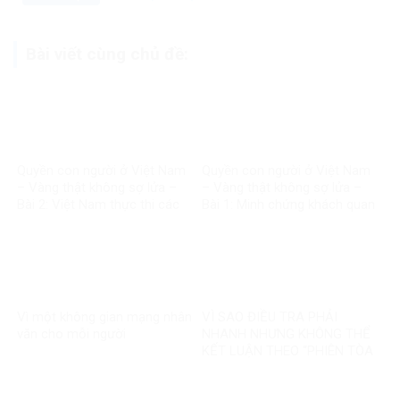
Bài viết cùng chủ đề:
Quyền con người ở Việt Nam
Quyền con người ở Việt Nam
– Vàng thật không sợ lửa –
– Vàng thật không sợ lửa –
Bài 2: Việt Nam thực thi các
Bài 1: Minh chứng khách quan
chuẩn mực quốc tế về quyền
bác bỏ mọi luận điệu sai trái
con người
Vì một không gian mạng nhân
VÌ SAO ĐIỀU TRA PHẢI
văn cho mỗi người
NHANH NHƯNG KHÔNG THỂ
KẾT LUẬN THEO “PHIÊN TÒA
MẠNG”?