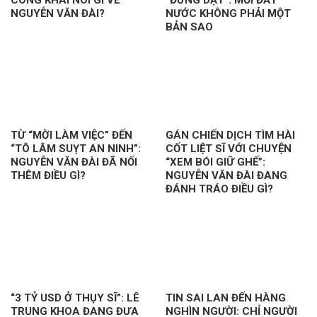
NGUYỄN VĂN ĐÀI?
NƯỚC KHÔNG PHẢI MỘT
BẢN SAO
TỪ “MỜI LÀM VIỆC” ĐẾN
GÁN CHIẾN DỊCH TÌM HÀI
“TÔ LÂM SUỴT AN NINH”:
CỐT LIỆT SĨ VỚI CHUYỆN
NGUYỄN VĂN ĐÀI ĐÃ NỐI
“XEM BÓI GIỮ GHẾ”:
THÊM ĐIỀU GÌ?
NGUYỄN VĂN ĐÀI ĐANG
ĐÁNH TRÁO ĐIỀU GÌ?
“3 TỶ USD Ở THỤY SĨ”: LÊ
TIN SAI LAN ĐẾN HÀNG
TRUNG KHOA ĐANG ĐƯA
NGHÌN NGƯỜI: CHỈ NGƯỜI