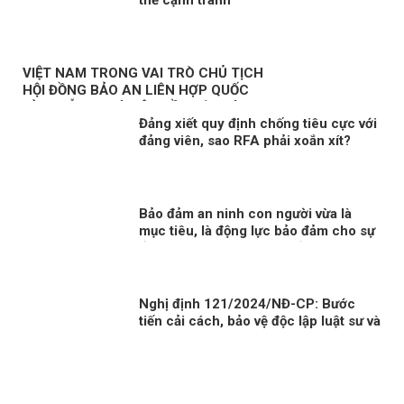
thế cạnh tranh
VIỆT NAM TRONG VAI TRÒ CHỦ TỊCH
HỘI ĐỒNG BẢO AN LIÊN HỢP QUỐC
KỲ 3: NỖ LỰC VÌ MỘT NỀN HÒA BÌNH
Đảng xiết quy định chống tiêu cực với
BỀN VỮNG
đảng viên, sao RFA phải xoắn xít?
Bảo đảm an ninh con người vừa là
mục tiêu, là động lực bảo đảm cho sự
ổn định chính trị, phát triển đất nước
Kỳ 1: An ninh con người – vấn đề toàn
cầu
Nghị định 121/2024/NĐ-CP: Bước
tiến cải cách, bảo vệ độc lập luật sư và
bài học từ phương Tây