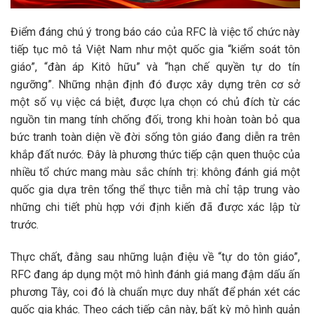
Điểm đáng chú ý trong báo cáo của RFC là việc tổ chức này
tiếp tục mô tả Việt Nam như một quốc gia “kiểm soát tôn
giáo”, “đàn áp Kitô hữu” và “hạn chế quyền tự do tín
ngưỡng”. Những nhận định đó được xây dựng trên cơ sở
một số vụ việc cá biệt, được lựa chọn có chủ đích từ các
nguồn tin mang tính chống đối, trong khi hoàn toàn bỏ qua
bức tranh toàn diện về đời sống tôn giáo đang diễn ra trên
khắp đất nước. Đây là phương thức tiếp cận quen thuộc của
nhiều tổ chức mang màu sắc chính trị: không đánh giá một
quốc gia dựa trên tổng thể thực tiễn mà chỉ tập trung vào
những chi tiết phù hợp với định kiến đã được xác lập từ
trước.
Thực chất, đằng sau những luận điệu về “tự do tôn giáo”,
RFC đang áp dụng một mô hình đánh giá mang đậm dấu ấn
phương Tây, coi đó là chuẩn mực duy nhất để phán xét các
quốc gia khác. Theo cách tiếp cận này, bất kỳ mô hình quản