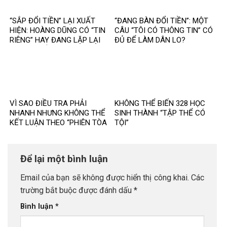
“SẮP ĐỔI TIỀN” LẠI XUẤT
“ĐANG BÀN ĐỔI TIỀN”: MỘT
HIỆN: HOÀNG DŨNG CÓ “TIN
CÂU “TÔI CÓ THÔNG TIN” CÓ
RIÊNG” HAY ĐANG LẶP LẠI
ĐỦ ĐỂ LÀM DÂN LO?
MỘT TIN ĐỒN CŨ?
VÌ SAO ĐIỀU TRA PHẢI
KHÔNG THỂ BIẾN 328 HỌC
NHANH NHƯNG KHÔNG THỂ
SINH THÀNH “TẬP THỂ CÓ
KẾT LUẬN THEO “PHIÊN TÒA
TỘI”
MẠNG”?
Để lại một bình luận
Email của bạn sẽ không được hiển thị công khai.
Các
trường bắt buộc được đánh dấu
*
Bình luận
*