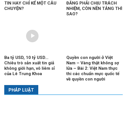
TIN HAY CHỈ KỂ MỘT CÂU
ĐĂNG PHẢI CHỊU TRÁCH
CHUYỆN?
NHIỆM, CÒN NỀN TẢNG THÌ
SAO?
Ba tỷ USD, 10 tỷ USD…
Quyền con người ở Việt
Chiêu trò sản xuất tin giả
Nam – Vàng thật không sợ
không giới hạn, vô liêm sỉ
lửa – Bài 2: Việt Nam thực
của Lê Trung Khoa
thi các chuẩn mực quốc tế
về quyền con người
PHÁP LUẬT