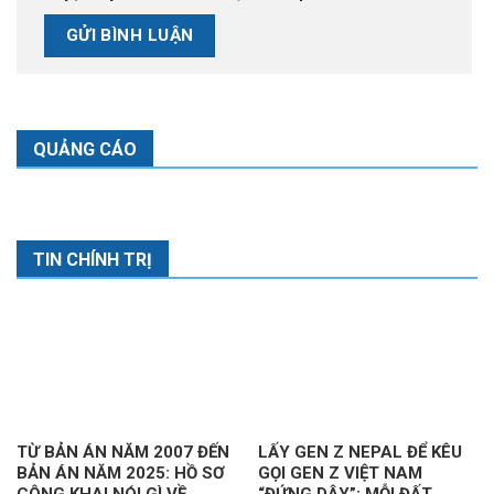
QUẢNG CÁO
TIN CHÍNH TRỊ
TỪ BẢN ÁN NĂM 2007 ĐẾN
LẤY GEN Z NEPAL ĐỂ KÊU
BẢN ÁN NĂM 2025: HỒ SƠ
GỌI GEN Z VIỆT NAM
CÔNG KHAI NÓI GÌ VỀ
“ĐỨNG DẬY”: MỖI ĐẤT