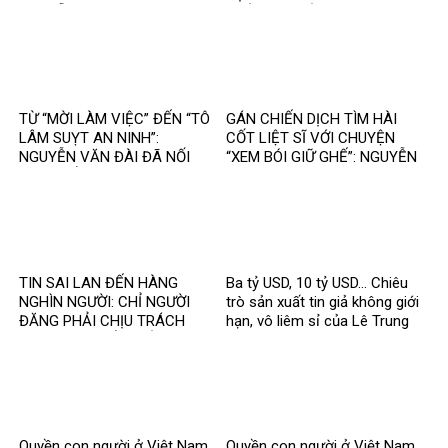
NGUYỄN VĂN ĐÀI?
PHẢI MỘT BẢN SAO
TỪ “MỜI LÀM VIỆC” ĐẾN “TÔ
GÁN CHIẾN DỊCH TÌM HÀI
LÂM SUỴT AN NINH”:
CỐT LIỆT SĨ VỚI CHUYỆN
NGUYỄN VĂN ĐÀI ĐÃ NỐI
“XEM BÓI GIỮ GHẾ”: NGUYỄN
THÊM ĐIỀU GÌ?
VĂN ĐÀI ĐANG ĐÁNH TRÁO
ĐIỀU GÌ?
TIN SAI LAN ĐẾN HÀNG
Ba tỷ USD, 10 tỷ USD… Chiêu
NGHÌN NGƯỜI: CHỈ NGƯỜI
trò sản xuất tin giả không giới
ĐĂNG PHẢI CHỊU TRÁCH
hạn, vô liêm sỉ của Lê Trung
NHIỆM, CÒN NỀN TẢNG THÌ
Khoa
SAO?
Quyền con người ở Việt Nam
Quyền con người ở Việt Nam