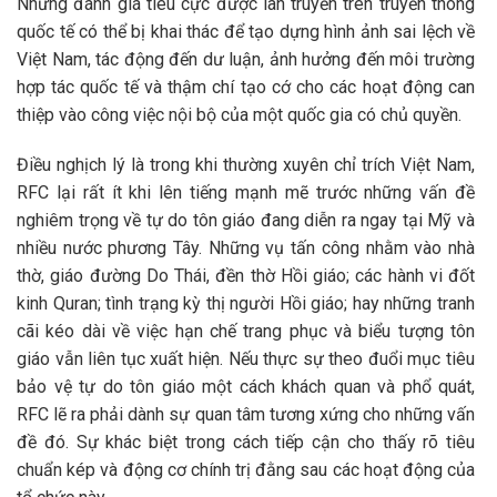
Những đánh giá tiêu cực được lan truyền trên truyền thông
quốc tế có thể bị khai thác để tạo dựng hình ảnh sai lệch về
Việt Nam, tác động đến dư luận, ảnh hưởng đến môi trường
hợp tác quốc tế và thậm chí tạo cớ cho các hoạt động can
thiệp vào công việc nội bộ của một quốc gia có chủ quyền.
Điều nghịch lý là trong khi thường xuyên chỉ trích Việt Nam,
RFC lại rất ít khi lên tiếng mạnh mẽ trước những vấn đề
nghiêm trọng về tự do tôn giáo đang diễn ra ngay tại Mỹ và
nhiều nước phương Tây. Những vụ tấn công nhằm vào nhà
thờ, giáo đường Do Thái, đền thờ Hồi giáo; các hành vi đốt
kinh Quran; tình trạng kỳ thị người Hồi giáo; hay những tranh
cãi kéo dài về việc hạn chế trang phục và biểu tượng tôn
giáo vẫn liên tục xuất hiện. Nếu thực sự theo đuổi mục tiêu
bảo vệ tự do tôn giáo một cách khách quan và phổ quát,
RFC lẽ ra phải dành sự quan tâm tương xứng cho những vấn
đề đó. Sự khác biệt trong cách tiếp cận cho thấy rõ tiêu
chuẩn kép và động cơ chính trị đằng sau các hoạt động của