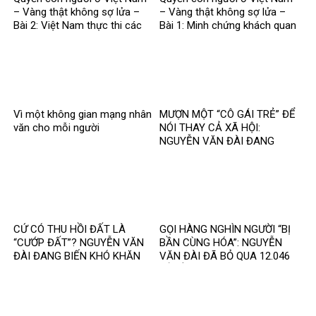
– Vàng thật không sợ lửa –
– Vàng thật không sợ lửa –
Bài 2: Việt Nam thực thi các
Bài 1: Minh chứng khách quan
chuẩn mực quốc tế về quyền
bác bỏ mọi luận điệu sai trái
con người
Vì một không gian mạng nhân
MƯỢN MỘT “CÔ GÁI TRẺ” ĐỂ
văn cho mỗi người
NÓI THAY CẢ XÃ HỘI:
NGUYỄN VĂN ĐÀI ĐANG
GOM MỌI KHÓ KHĂN THÀNH
“MẤT NIỀM TIN”
CỨ CÓ THU HỒI ĐẤT LÀ
GỌI HÀNG NGHÌN NGƯỜI “BỊ
“CƯỚP ĐẤT”? NGUYỄN VĂN
BẦN CÙNG HÓA”: NGUYỄN
ĐÀI ĐANG BIẾN KHÓ KHĂN
VĂN ĐÀI ĐÃ BỎ QUA 12.046
THÀNH MỘT CÂU CHUYỆN
TỶ ĐỒNG TÁI ĐỊNH CƯ VÀ
KHÁC
85.000 SUẤT NHÀ ĐẤT THẾ
NÀO?