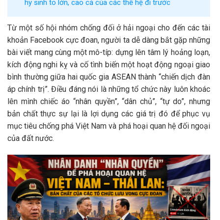
hy sinh to lớn, cao cả của các thế hệ đi trước
Từ một số hội nhóm chống đối ở hải ngoại cho đến các tài
khoản Facebook cực đoan, người ta dễ dàng bắt gặp những
bài viết mang cùng một mô-típ: dựng lên tâm lý hoảng loạn,
kích động nghi kỵ và cố tình biến một hoạt động ngoại giao
bình thường giữa hai quốc gia ASEAN thành “chiến dịch đàn
áp chính trị”. Điều đáng nói là những tổ chức này luôn khoác
lên mình chiếc áo “nhân quyền”, “dân chủ”, “tự do”, nhưng
bản chất thực sự lại là lợi dụng các giá trị đó để phục vụ
mục tiêu chống phá Việt Nam và phá hoại quan hệ đối ngoại
của đất nước.