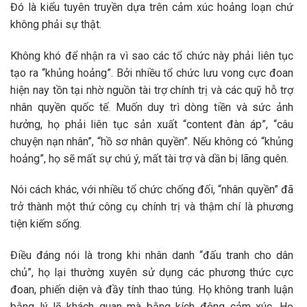
Đó là kiểu tuyên truyền dựa trên cảm xúc hoảng loạn chứ
không phải sự thật.
Không khó để nhận ra vì sao các tổ chức này phải liên tục
tạo ra “khủng hoảng”. Bởi nhiều tổ chức lưu vong cực đoan
hiện nay tồn tại nhờ nguồn tài trợ chính trị và các quỹ hỗ trợ
nhân quyền quốc tế. Muốn duy trì dòng tiền và sức ảnh
hưởng, họ phải liên tục sản xuất “content đàn áp”, “câu
chuyện nạn nhân”, “hồ sơ nhân quyền”. Nếu không có “khủng
hoảng”, họ sẽ mất sự chú ý, mất tài trợ và dần bị lãng quên.
Nói cách khác, với nhiều tổ chức chống đối, “nhân quyền” đã
trở thành một thứ công cụ chính trị và thậm chí là phương
tiện kiếm sống.
Điều đáng nói là trong khi nhân danh “đấu tranh cho dân
chủ”, họ lại thường xuyên sử dụng các phương thức cực
đoan, phiến diện và đầy tính thao túng. Họ không tranh luận
bằng lý lẽ khách quan mà bằng kích động cảm xúc. Họ