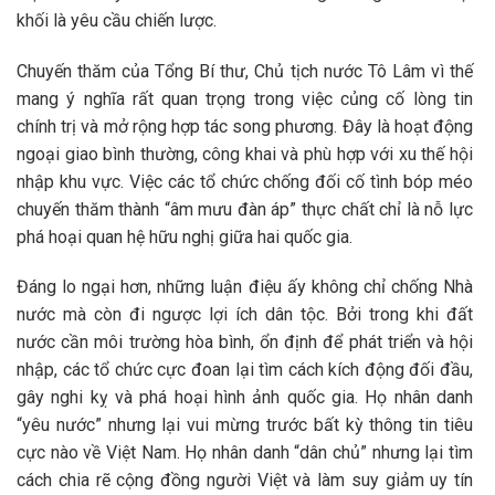
khối là yêu cầu chiến lược.
Chuyến thăm của Tổng Bí thư, Chủ tịch nước Tô Lâm vì thế
mang ý nghĩa rất quan trọng trong việc củng cố lòng tin
chính trị và mở rộng hợp tác song phương. Đây là hoạt động
ngoại giao bình thường, công khai và phù hợp với xu thế hội
nhập khu vực. Việc các tổ chức chống đối cố tình bóp méo
chuyến thăm thành “âm mưu đàn áp” thực chất chỉ là nỗ lực
phá hoại quan hệ hữu nghị giữa hai quốc gia.
Đáng lo ngại hơn, những luận điệu ấy không chỉ chống Nhà
nước mà còn đi ngược lợi ích dân tộc. Bởi trong khi đất
nước cần môi trường hòa bình, ổn định để phát triển và hội
nhập, các tổ chức cực đoan lại tìm cách kích động đối đầu,
gây nghi kỵ và phá hoại hình ảnh quốc gia. Họ nhân danh
“yêu nước” nhưng lại vui mừng trước bất kỳ thông tin tiêu
cực nào về Việt Nam. Họ nhân danh “dân chủ” nhưng lại tìm
cách chia rẽ cộng đồng người Việt và làm suy giảm uy tín