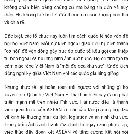
không phản biện bằng chứng cứ mà bằng tin đồn và suy
diễn. Họ không hướng tới đối thoại mà nuôi dưỡng hận thù
và chia rẽ.
Đặc biệt, các tổ chức này luôn tìm cách quốc tế hóa vấn đề
nội bộ Việt Nam. Mỗi sự kiện ngoại giao đều bị biến thành
“cơ hội” để vận động gây sức ép quốc tế, kêu gọi can thiệp
từ bên ngoài và bôi nhọ hình ảnh đất nước. Họ cố tình tạo ra
cảm giác rằng Việt Nam là “mối đe dọa khu vực”, từ đó kích
động nghi kỵ giữa Việt Nam với các quốc gia láng giềng.
Nhưng thực tế lại hoàn toàn trái ngược với những gì họ
xuyên tạc. Quan hệ Việt Nam – Thái Lan hiện nay đang phát
triển mạnh mẽ trên nhiều lĩnh vực. Hai nước đều là thành
viên quan trọng của ASEAN, có nhu cầu tăng cường hợp tác
về kinh tế, thương mại, du lịch, logistics và an ninh khu vực.
Trong bối cảnh cạnh tranh địa chính trị ngày càng phức tạp,
việc thúc đẩy đoàn kết ASEAN và tăng cường kết nối nội