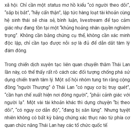
xã hội. Chỉ cần một status mơ hồ kiểu “có người theo dõi”,
“sắp bị bắt”, “hãy cẩn thận”, lập tức hàng loạt tài khoản cùng
hệ sinh thái sẽ chia sẻ, bình luận, livestream để tạo cảm
giác như đang tồn tại một “khủng hoảng nhân quyền nghiêm
trọng”. Không cần bằng chứng cụ thể, không cần xác minh
độc lập, chỉ cần tạo được nỗi sợ là đủ để dẫn dắt tâm lý
đám đông.
Trong chiến dịch xuyên tạc liên quan chuyến thăm Thái Lan
lần này, có thể thấy rất rõ cách các đối tượng chống phá sử
dụng chiến tranh tâm lý. Một số hội nhóm tung tin rằng cộng
đồng “người Thượng” ở Thái Lan “có nguy cơ bị truy quét”,
“cần hạn chế xuất hiện nơi đông người”, “phải cảnh giác với
người lạ”. Một vài tài khoản khác thì dựng chuyện “bị theo
dõi”, “có nguy cơ dẫn độ”, “đang bị săn lùng”. Nhưng tuyệt
nhiên không có bất kỳ bằng chứng xác thực nào từ phía cơ
quan chức năng Thái Lan hay các tổ chức quốc tế.