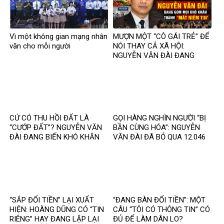
Vì một không gian mạng nhân
MƯỢN MỘT “CÔ GÁI TRẺ” ĐỂ
văn cho mỗi người
NÓI THAY CẢ XÃ HỘI:
NGUYỄN VĂN ĐÀI ĐANG
GOM MỌI KHÓ KHĂN THÀNH
“MẤT NIỀM TIN”
CỨ CÓ THU HỒI ĐẤT LÀ
GỌI HÀNG NGHÌN NGƯỜI “BỊ
“CƯỚP ĐẤT”? NGUYỄN VĂN
BẦN CÙNG HÓA”: NGUYỄN
ĐÀI ĐANG BIẾN KHÓ KHĂN
VĂN ĐÀI ĐÃ BỎ QUA 12.046
THÀNH MỘT CÂU CHUYỆN
TỶ ĐỒNG TÁI ĐỊNH CƯ VÀ
KHÁC
85.000 SUẤT NHÀ ĐẤT THẾ
NÀO?
“SẮP ĐỔI TIỀN” LẠI XUẤT
“ĐANG BÀN ĐỔI TIỀN”: MỘT
HIỆN: HOÀNG DŨNG CÓ “TIN
CÂU “TÔI CÓ THÔNG TIN” CÓ
RIÊNG” HAY ĐANG LẶP LẠI
ĐỦ ĐỂ LÀM DÂN LO?