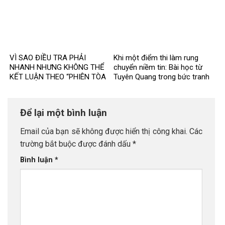
MỘT TIN ĐỒN CŨ?
VÌ SAO ĐIỀU TRA PHẢI
Khi một điểm thi làm rung
NHANH NHƯNG KHÔNG THỂ
chuyển niềm tin: Bài học từ
KẾT LUẬN THEO “PHIÊN TÒA
Tuyên Quang trong bức tranh
MẠNG”?
toàn cầu về liêm chính học
thuật
Để lại một bình luận
Email của bạn sẽ không được hiển thị công khai.
Các
trường bắt buộc được đánh dấu
*
Bình luận
*