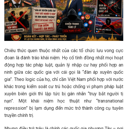
Chiêu thức quen thuộc nhất của các tổ chức lưu vong cực
đoan là đánh tráo khái niệm. Họ cố tình đồng nhất mọi hoạt
động hợp tác pháp luật, quản lý nhập cư hay phối hợp an
ninh giữa các quốc gia với cái gọi là “đàn áp xuyên quốc
gia”. Theo logic của họ, chỉ cần Việt Nam phối hợp với nước
khác trong kiểm soát cư trú hoặc chống vi phạm pháp luật
xuyên biên giới thì lập tức bị gán nhãn “truy bắt người tị
nạn”. Một khái niệm học thuật như “transnational
repression” bị lạm dụng đến mức trở thành công cụ tuyên
truyền chính trị.
Nhưng điều trớ trêu là chính các quốc gia phương Tây – nơi