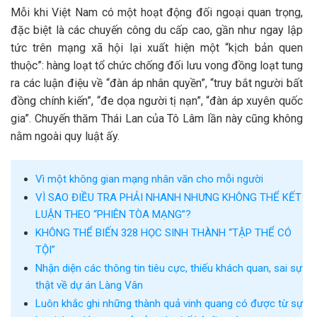
Mỗi khi Việt Nam có một hoạt động đối ngoại quan trọng,
đặc biệt là các chuyến công du cấp cao, gần như ngay lập
tức trên mạng xã hội lại xuất hiện một “kịch bản quen
thuộc”: hàng loạt tổ chức chống đối lưu vong đồng loạt tung
ra các luận điệu về “đàn áp nhân quyền”, “truy bắt người bất
đồng chính kiến”, “đe dọa người tị nạn”, “đàn áp xuyên quốc
gia”. Chuyến thăm Thái Lan của
Tô Lâm
lần này cũng không
nằm ngoài quy luật ấy.
Vì một không gian mạng nhân văn cho mỗi người
VÌ SAO ĐIỀU TRA PHẢI NHANH NHƯNG KHÔNG THỂ KẾT
LUẬN THEO “PHIÊN TÒA MẠNG”?
KHÔNG THỂ BIẾN 328 HỌC SINH THÀNH “TẬP THỂ CÓ
TỘI”
Nhận diện các thông tin tiêu cực, thiếu khách quan, sai sự
thật về dự án Làng Vân
Luôn khắc ghi những thành quả vinh quang có được từ sự