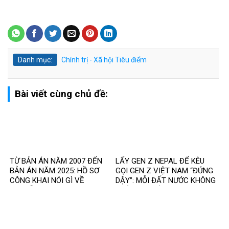
Danh mục:
Chính trị - Xã hội
Tiêu điểm
Bài viết cùng chủ đề:
TỪ BẢN ÁN NĂM 2007 ĐẾN
LẤY GEN Z NEPAL ĐỂ KÊU
BẢN ÁN NĂM 2025: HỒ SƠ
GỌI GEN Z VIỆT NAM “ĐỨNG
CÔNG KHAI NÓI GÌ VỀ
DẬY”: MỖI ĐẤT NƯỚC KHÔNG
NGUYỄN VĂN ĐÀI?
PHẢI MỘT BẢN SAO