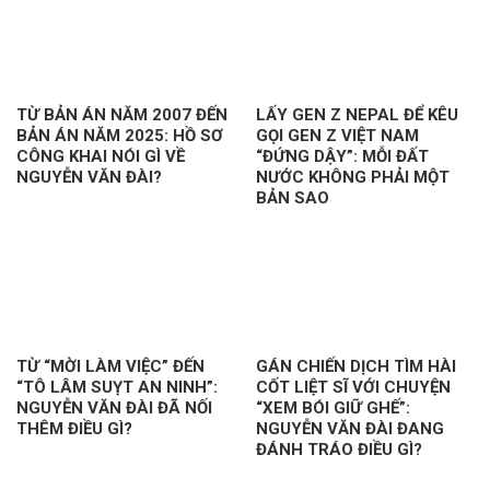
TỪ BẢN ÁN NĂM 2007 ĐẾN
LẤY GEN Z NEPAL ĐỂ KÊU
BẢN ÁN NĂM 2025: HỒ SƠ
GỌI GEN Z VIỆT NAM
CÔNG KHAI NÓI GÌ VỀ
“ĐỨNG DẬY”: MỖI ĐẤT
NGUYỄN VĂN ĐÀI?
NƯỚC KHÔNG PHẢI MỘT
BẢN SAO
TỪ “MỜI LÀM VIỆC” ĐẾN
GÁN CHIẾN DỊCH TÌM HÀI
“TÔ LÂM SUỴT AN NINH”:
CỐT LIỆT SĨ VỚI CHUYỆN
NGUYỄN VĂN ĐÀI ĐÃ NỐI
“XEM BÓI GIỮ GHẾ”:
THÊM ĐIỀU GÌ?
NGUYỄN VĂN ĐÀI ĐANG
ĐÁNH TRÁO ĐIỀU GÌ?