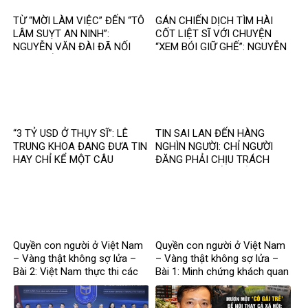
TỪ “MỜI LÀM VIỆC” ĐẾN “TÔ
GÁN CHIẾN DỊCH TÌM HÀI
LÂM SUỴT AN NINH”:
CỐT LIỆT SĨ VỚI CHUYỆN
NGUYỄN VĂN ĐÀI ĐÃ NỐI
“XEM BÓI GIỮ GHẾ”: NGUYỄN
THÊM ĐIỀU GÌ?
VĂN ĐÀI ĐANG ĐÁNH TRÁO
ĐIỀU GÌ?
“3 TỶ USD Ở THỤY SĨ”: LÊ
TIN SAI LAN ĐẾN HÀNG
TRUNG KHOA ĐANG ĐƯA TIN
NGHÌN NGƯỜI: CHỈ NGƯỜI
HAY CHỈ KỂ MỘT CÂU
ĐĂNG PHẢI CHỊU TRÁCH
CHUYỆN?
NHIỆM, CÒN NỀN TẢNG THÌ
SAO?
Quyền con người ở Việt Nam
Quyền con người ở Việt Nam
– Vàng thật không sợ lửa –
– Vàng thật không sợ lửa –
Bài 2: Việt Nam thực thi các
Bài 1: Minh chứng khách quan
chuẩn mực quốc tế về quyền
bác bỏ mọi luận điệu sai trái
con người