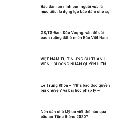
Bảo đảm an ninh con người vừa là
mục tiêu, là động lực bảo đảm cho sự
ổn định chính trị, phát triển đất nước
Kỳ 2: Mối quan hệ giữa an ninh con
người và an ninh quốc gia
GS,TS Đàm Đức Vượng: vấn đề cải
cách ruộng đất ở miền Bắc Việt Nam
cần nhìn nhận khách quan!
VIỆT NAM TỰ TIN ỨNG CỬ THÀNH
VIÊN HỘI ĐỒNG NHÂN QUYỀN LIÊN
HỢP QUỐC KỲ 1: CÔNG CUỘC ĐỔI
MỚI – NỀN TẢNG BẢO ĐẢM QUYỀN
CON NGƯỜI
Lê Trung Khoa – “Nhà báo độc quyền
bịa chuyện” và bài học pháp lý –
truyền thông từ vụ kiện Vingroup
Nền dân chủ Mỹ ưu viết thế nào qua
bầu cử Tổng thống 2020?