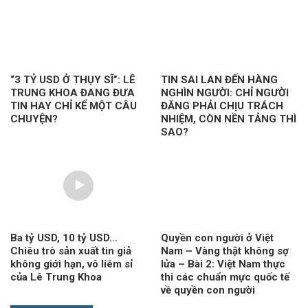
“3 TỶ USD Ở THỤY SĨ”: LÊ
TIN SAI LAN ĐẾN HÀNG
TRUNG KHOA ĐANG ĐƯA
NGHÌN NGƯỜI: CHỈ NGƯỜI
TIN HAY CHỈ KỂ MỘT CÂU
ĐĂNG PHẢI CHỊU TRÁCH
CHUYỆN?
NHIỆM, CÒN NỀN TẢNG THÌ
SAO?
Ba tỷ USD, 10 tỷ USD…
Quyền con người ở Việt
Chiêu trò sản xuất tin giả
Nam – Vàng thật không sợ
không giới hạn, vô liêm sỉ
lửa – Bài 2: Việt Nam thực
của Lê Trung Khoa
thi các chuẩn mực quốc tế
về quyền con người