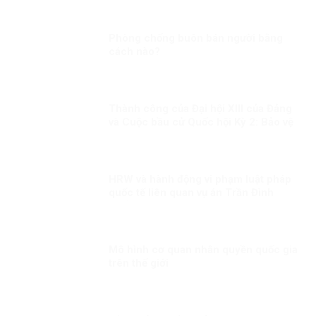
Phòng chống buôn bán người bằng
cách nào?
Thành công của Đại hội XIII của Đảng
và Cuộc bầu cử Quốc hội Kỳ 2: Bảo vệ
đến cùng những thành quả của đất
nước của nhân dân
HRW và hành động vi phạm luật pháp
quốc tế liên quan vụ án Trần Đình
Triển
Mô hình cơ quan nhân quyền quốc gia
trên thế giới