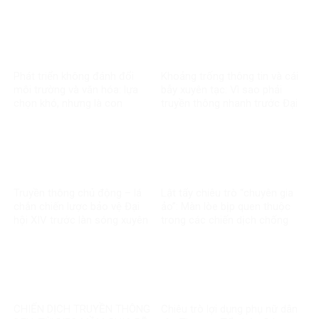
thoại chính sách trong đời
QUYỀN VÀ SO SÁNH QUỐC
sống nghị trường Việt Nam
TẾ
Phát triển không đánh đổi
Khoảng trống thông tin và cái
môi trường và văn hóa: lựa
bẫy xuyên tạc: Vì sao phải
chọn khó, nhưng là con
truyền thông nhanh trước Đại
đường đúng
hội XIV?
Truyền thông chủ động – lá
Lật tẩy chiêu trò “chuyên gia
chắn chiến lược bảo vệ Đại
ảo”: Màn lòe bịp quen thuộc
hội XIV trước làn sóng xuyên
trong các chiến dịch chống
tạc!
phá những sự kiện trọng đại
CHIẾN DỊCH TRUYỀN THÔNG
Chiêu trò lợi dụng phụ nữ dân