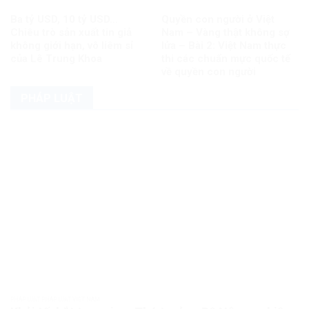
Ba tỷ USD, 10 tỷ USD…
Quyền con người ở Việt
Chiêu trò sản xuất tin giả
Nam – Vàng thật không sợ
không giới hạn, vô liêm sỉ
lửa – Bài 2: Việt Nam thực
của Lê Trung Khoa
thi các chuẩn mực quốc tế
về quyền con người
PHÁP LUẬT
PHÁP LUẬT PHÁP LUẬT VIỆT NAM