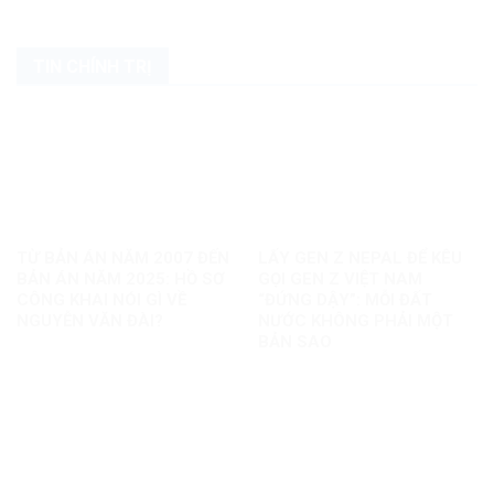
TIN CHÍNH TRỊ
TỪ BẢN ÁN NĂM 2007 ĐẾN
LẤY GEN Z NEPAL ĐỂ KÊU
BẢN ÁN NĂM 2025: HỒ SƠ
GỌI GEN Z VIỆT NAM
CÔNG KHAI NÓI GÌ VỀ
“ĐỨNG DẬY”: MỖI ĐẤT
NGUYỄN VĂN ĐÀI?
NƯỚC KHÔNG PHẢI MỘT
BẢN SAO