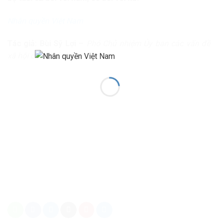
Nhân quyền Việt Nam
Tác giả: Bùi Sỹ Lợi –
Phó Chủ nhiệm Ủy ban các vấn đề
xã hội của Quốc hộ