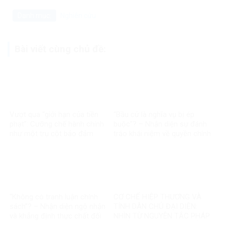
Danh mục:
Nghiên cứu
Bài viết cùng chủ đề:
Vượt qua “giới hạn của tiền
“Bầu cử là nghĩa vụ bị ép
phạt”: Cưỡng chế hành chính
buộc”? – Nhận diện sự đánh
như một trụ cột bảo đảm
tráo khái niệm về quyền chính
thực thi pháp luật trong quản
trị ở Việt Nam
trị hiện đại
“Không có tranh luận chính
CƠ CHẾ HIỆP THƯƠNG VÀ
sách”? – Nhận diện ngộ nhận
TÍNH DÂN CHỦ ĐẠI DIỆN:
và khẳng định thực chất đối
NHÌN TỪ NGUYÊN TẮC PHÁP