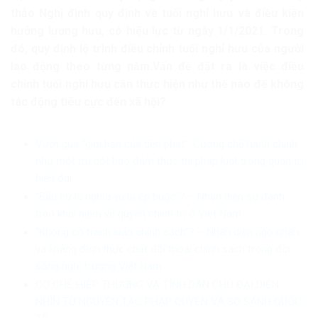
thảo Nghị định quy định về tuổi nghỉ hưu và điều kiện
hưởng lương hưu, có hiệu lực từ ngày 1/1/2021. Trong
đó, quy định lộ trình điều chỉnh tuổi nghỉ hưu của người
lao động theo từng năm.Vấn đề đặt ra là việc điều
chỉnh tuổi nghỉ hưu cần thực hiện như thế nào để không
tác động tiêu cực đến xã hội?
Vượt qua “giới hạn của tiền phạt”: Cưỡng chế hành chính
như một trụ cột bảo đảm thực thi pháp luật trong quản trị
hiện đại
“Bầu cử là nghĩa vụ bị ép buộc”? – Nhận diện sự đánh
tráo khái niệm về quyền chính trị ở Việt Nam
“Không có tranh luận chính sách”? – Nhận diện ngộ nhận
và khẳng định thực chất đối thoại chính sách trong đời
sống nghị trường Việt Nam
CƠ CHẾ HIỆP THƯƠNG VÀ TÍNH DÂN CHỦ ĐẠI DIỆN:
NHÌN TỪ NGUYÊN TẮC PHÁP QUYỀN VÀ SO SÁNH QUỐC