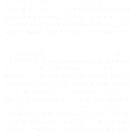
hoặc hỗ trợ đóng BHXH để giảm áp lực chi phí tài chính cho
doanh nghiệp, khuyến khích doanh nghiệp tiếp tục sử dụng,
tránh sa thải lao động sau 35-40 tuổi; sử dụng một phần
quỹ tai nạn lao động, bệnh nghề nghiệp để chủ động phòng
ngừa, cải thiện điều kiện làm việc giúp kéo dài tuổi nghề của
người lao động.
Với dự báo của Chính phủ thì đến năm 2040 Việt Nam sẽ
phải đối mặt với tình trạng thiếu hụt lao động, tuy nhiên lại
không có ước tính thời điểm đó thì có bao nhiêu lao động
thuộc phạm vi điều chỉnh của Bộ luật Lao động (lao động
có quan hệ lao động), trong khi thực tế hiện nay do khả năng
hấp thụ lao động có quan hệ lao động của nền kinh tế còn
thấp mới chỉ đạt khoảng 45,14% và tình trang thất nghiệp
vẫn còn cao thì việc xem xét, điều chỉnh tuổi nghỉ hưu cần
phải cân nhắc kỹ về thời điểm bắt đầu. Do vậy, khi xem xét
sửa đổi Bộ luật Lao động lần này phải tính đến thực tế liệu
ta có thực sự thiếu hụt lao động cho khu vực có quan hệ lao