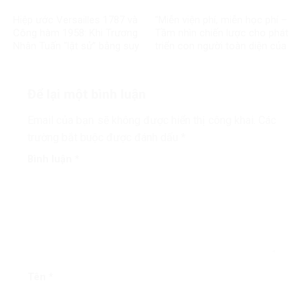
Hiệp ước Versailles 1787 và
“Miễn viện phí, miễn học phí –
Công hàm 1958: Khi Trương
Tầm nhìn chiến lược cho phát
Nhân Tuấn “lật sử” bằng suy
triển con người toàn diện của
diễn và đánh tráo khái niệm
Đảng và Nhà nước Việt Nam”
Để lại một bình luận
Email của bạn sẽ không được hiển thị công khai.
Các
trường bắt buộc được đánh dấu
*
Bình luận
*
Tên
*