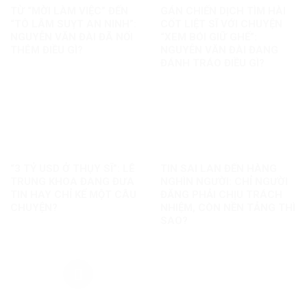
TỪ “MỜI LÀM VIỆC” ĐẾN
GÁN CHIẾN DỊCH TÌM HÀI
“TÔ LÂM SUỴT AN NINH”:
CỐT LIỆT SĨ VỚI CHUYỆN
NGUYỄN VĂN ĐÀI ĐÃ NỐI
“XEM BÓI GIỮ GHẾ”:
THÊM ĐIỀU GÌ?
NGUYỄN VĂN ĐÀI ĐANG
ĐÁNH TRÁO ĐIỀU GÌ?
“3 TỶ USD Ở THỤY SĨ”: LÊ
TIN SAI LAN ĐẾN HÀNG
TRUNG KHOA ĐANG ĐƯA
NGHÌN NGƯỜI: CHỈ NGƯỜI
TIN HAY CHỈ KỂ MỘT CÂU
ĐĂNG PHẢI CHỊU TRÁCH
CHUYỆN?
NHIỆM, CÒN NỀN TẢNG THÌ
SAO?