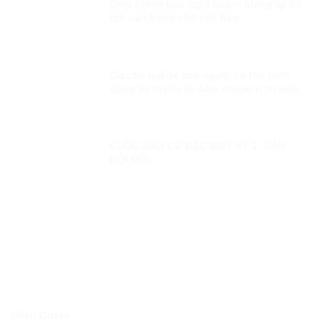
Điều chỉnh tuổi nghỉ hưu – Mang lại lợi
ích cân bằng cho mỗi bên
Cơ chế mở để mọi người có thể bình
đẳng dự tuyển và đảm nhiệm vị trí việc
làm tương xứng với năng lực của họ
CUỘC BẦU CỬ ĐẶC BIỆT KỲ 2: VẬN
HỘI MỚI
Nhân Quyền