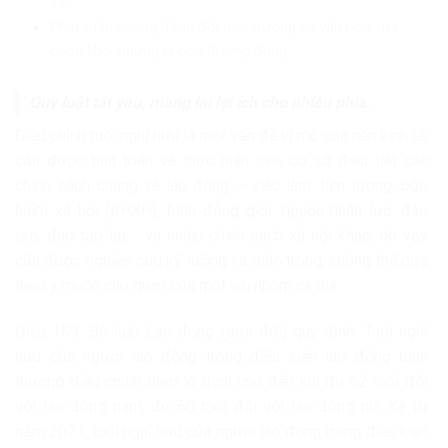
TẾ
Phát triển không đánh đổi môi trường và văn hóa: lựa
chọn khó, nhưng là con đường đúng
Quy luật tất yếu, mang lại lợi ích cho nhiều phía.
Điều chỉnh tuổi nghỉ hưu là một vấn đề vĩ mô của nền kinh tế,
cần được tính toán và thực hiện trên cơ sở điều tiết các
chính sách chung về lao động – việc làm, tiền lương, bảo
hiểm xã hội (BHXH), bình đẳng giới, nguồn nhân lực, đào
tạo, đào tạo lại,… và nhiều chính sách xã hội khác, do vậy
cần được nghiên cứu kỹ lưỡng và thận trọng, không thể dựa
theo ý muốn chủ quan của một vài nhóm cá thể.
Điều 169, Bộ luật Lao động (sửa đổi) quy định: Tuổi nghỉ
hưu của người lao động trong điều kiện lao động bình
thường điều chỉnh theo lộ trình cho đến khi đủ 62 tuổi đối
với lao động nam, đủ 60 tuổi đối với lao động nữ. Kể từ
năm 2021, tuổi nghỉ hưu của người lao động trong điều kiện