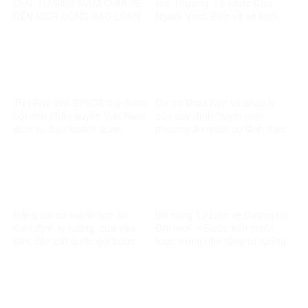
ĐEN: TỪ GIEO MẦM CHIA RẼ
tộc Thượng: Tổ chức Cứu
ĐẾN KÍCH ĐỘNG BẠO LOẠN
Người Vượt Biển và vở kịch
– ÂM MƯU CHỐNG PHÁ CÓ
“tù đày tôn giáo”
HỆ THỐNG CỦA VIỆT TÂN VÀ
BĂNG ĐẢNG
Từ HRW đến BPSOS:thủ đoạn
Cơ sở khoa học và pháp lý
bôi nhọ nhân quyền Việt Nam
của quy định “tuyệt mật
dưới vỏ bọc khách quan
phương án nhân sự lãnh đạo
chủ chốt”: Vì sao đây là yêu
cầu bắt buộc trong quản trị
nhà nước hiện đại?
Đảng với sứ mệnh lịch sử:
Bổ sung ‘Lý luận về Đường lối
Kiên định lý tưởng, dựa vào
Đổi mới’ – Bước tiến chiến
dân, dẫn dắt quốc gia bước
lược trong nền tảng tư tưởng
vào kỷ nguyên phát triển mới!
của Đảng!