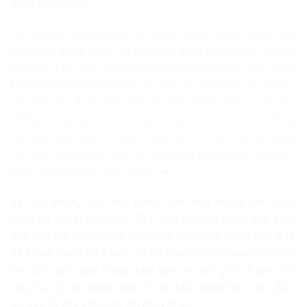
động hay không?
Các ngành, địa phương cần tăng cường tuyên truyền để
người lao động, người sử dụng lao động hiểu rõ tính ưu việt
của việc điều chỉnh tăng tuổi nghỉ hưu; có cơ chế, chính sách
khuyến khích doanh nghiệp sử dụng lao động lâu dài. Người
sử dụng lao động cần chia sẻ trách nhiệm đối với xã hội,
không sa thải lao động trong độ tuổi, khi họ còn khả năng
làm việc. Đặc biệt, mỗi người dân cần tích cực học tập, nâng
cao trình độ chuyên môn, tay nghề, chủ động chăm sóc sức
khỏe để có thể làm việc lâu dài.. ■
Về sức khỏe, tuổi thọ trung bình của người dân Việt
Nam đã tăng, hiện đạt 72,1 tuổi đối với nam, đạt 81,3
tuổi đối với nữ, nhưng tuổi nghỉ hưu bình quân mới đạt
54,2 tuổi (nam 55,6 tuổi, nữ 52,6 tuổi), thấp hơn nhiều so
với các quốc gia trong khu vực và thế giới. Ở góc độ
này, đa số lao động nước ta đủ khả năng làm việc đến
độ tuổi 62 đối với nam, 60 đối với nữ.