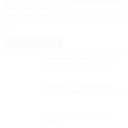
Khởi tố, bắt tạm giam Thứ trưởng Bộ Nông nghiệp
và Môi trường Hoàng Trung
Cơ quan Cảnh sát điều tra Bộ Công an đã khởi tố, bắt tạm giam ông
Hoàng Trung, Thứ trưởng Bộ Nông nghiệp và Môi trường, cùng ba bị
can...
NGHIÊN CỨU CHÍNH TRỊ
Đừng cố xuyên tạc truyền thống
“Uống nước nhớ nguồn” mỗi dịp kỷ
niệm Ngày Thương binh liệt sĩ!
Nghị định 121/2024/NĐ-CP: Bước
tiến cải cách, bảo vệ độc lập luật sư và
bài học từ phương Tây
CÂU CHUYỆN QUỐC HỘI CHUYÊN
NGHIỆP