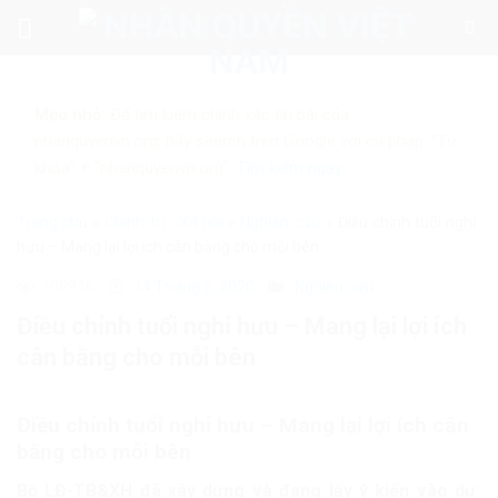
Skip
to
content
Mẹo nhỏ:
Để tìm kiếm chính xác tin bài của
nhanquyenvn.org, hãy search trên Google với cú pháp: "Từ
khóa" + "nhanquyenvn.org".
Tìm kiếm ngay
Trang chủ
»
Chính trị - Xã hội
»
Nghiên cứu
»
Điều chỉnh tuổi nghỉ
hưu – Mang lại lợi ích cân bằng cho mỗi bên
106916
14 Tháng 6, 2020
Nghiên cứu
Điều chỉnh tuổi nghỉ hưu – Mang lại lợi ích
cân bằng cho mỗi bên
Điều chỉnh tuổi nghỉ hưu – Mang lại lợi ích cân
bằng cho mỗi bên
Bộ LĐ-TB&XH đã xây dựng và đang lấy ý kiến vào dự