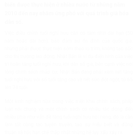
biến được thực hiện ở nhiều nước từ những năm
2010 đến nay nhằm ứng phó với quá trình già hóa
dân số.
Việc điều chỉnh tuổi nghỉ hưu cần có tầm nhìn dài hạn (50
năm hoặc dài hơn), bảo đảm sự ổn định của quốc gia,
nhưng phải được thực hiện sớm theo lộ trình, không tạo sốc
cho thị trường lao động. Nhật Bản là ví dụ điển hình của việc
trì hoãn tăng tuổi nghỉ hưu, khi dân số già, bên cạnh việc nới
lỏng chính sách nhập cư, Nhật Bản đang phải xem xét tăng
tuổi nghỉ hưu với số tuổi tăng cao và hết sức đột ngột, từ 65
lên 74 tuổi.
Một kinh nghiệm nữa trong việc triển khai chính sách, pháp
luật nói chung và một chính sách có nhiều tác động đến
nhiều phía như vấn đề tăng tuổi nghỉ hưu nói riêng, đó là cần
làm tốt công tác tuyên truyền, tạo sự hiểu biết và đồng
thuận xã hội, hạn chế thấp nhất những hệ lụy xấu xảy ra.