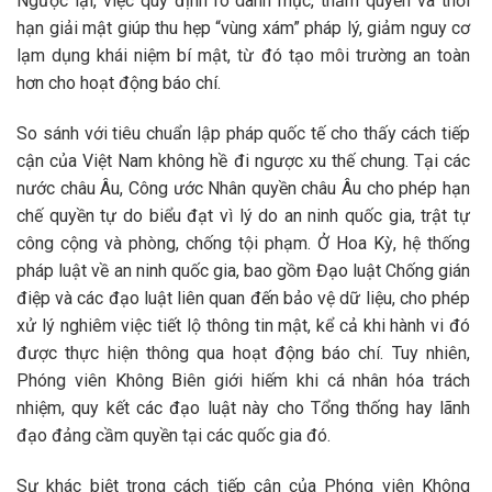
Ngược lại, việc quy định rõ danh mục, thẩm quyền và thời
hạn giải mật giúp thu hẹp “vùng xám” pháp lý, giảm nguy cơ
lạm dụng khái niệm bí mật, từ đó tạo môi trường an toàn
hơn cho hoạt động báo chí.
So sánh với tiêu chuẩn lập pháp quốc tế cho thấy cách tiếp
cận của Việt Nam không hề đi ngược xu thế chung. Tại các
nước châu Âu, Công ước Nhân quyền châu Âu cho phép hạn
chế quyền tự do biểu đạt vì lý do an ninh quốc gia, trật tự
công cộng và phòng, chống tội phạm. Ở Hoa Kỳ, hệ thống
pháp luật về an ninh quốc gia, bao gồm Đạo luật Chống gián
điệp và các đạo luật liên quan đến bảo vệ dữ liệu, cho phép
xử lý nghiêm việc tiết lộ thông tin mật, kể cả khi hành vi đó
được thực hiện thông qua hoạt động báo chí. Tuy nhiên,
Phóng viên Không Biên giới hiếm khi cá nhân hóa trách
nhiệm, quy kết các đạo luật này cho Tổng thống hay lãnh
đạo đảng cầm quyền tại các quốc gia đó.
Sự khác biệt trong cách tiếp cận của Phóng viên Không