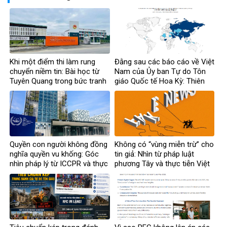
Khi một điểm thi làm rung
Đằng sau các báo cáo về Việt
chuyển niềm tin: Bài học từ
Nam của Ủy ban Tự do Tôn
Tuyên Quang trong bức tranh
giáo Quốc tế Hoa Kỳ: Thiên
toàn cầu về liêm chính học
kiến và tiêu chuẩn kép
thuật
Quyền con người không đồng
Không có “vùng miễn trừ” cho
nghĩa quyền vu khống: Góc
tin giả: Nhìn từ pháp luật
nhìn pháp lý từ ICCPR và thực
phương Tây và thực tiễn Việt
tiễn Việt Nam
Nam