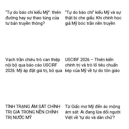
“Tự do báo chí kiểu Mỹ”: thiên
“Tự do báo chí” kiểu Mỹ và sự
đường hay sự thao túng của
thật bị che giấu: Khi chính học
tư bản truyền thông?
giả Mỹ bóc trần nền truyền
thông bị tài phiệt thao túng
Vạch trần chiêu trò can thiệp
USCIRF 2026 – Thiên kiến
nội bộ qua báo cáo USCIRF
chính trị và trò lố tiêu chuẩn
2026: Mỹ áp đặt giá trị, bỏ qua
kép của Mỹ về tự do tôn giáo
thực tế chính mình
TÌNH TRẠNG ÁM SÁT CHÍNH
Từ Giấc mơ Mỹ đến ác mộng
TRỊ GIA TRONG NỀN CHÍNH
ám sát: Ai đang lừa dối người
TRỊ NƯỚC MỸ
Việt về ‘tự do và dân chủ’?