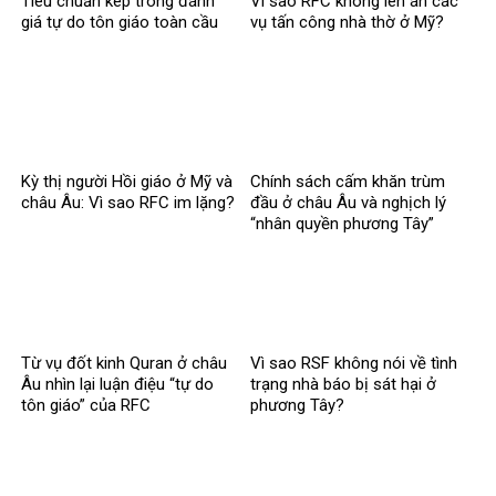
Tiêu chuẩn kép trong đánh
Vì sao RFC không lên án các
giá tự do tôn giáo toàn cầu
vụ tấn công nhà thờ ở Mỹ?
Kỳ thị người Hồi giáo ở Mỹ và
Chính sách cấm khăn trùm
châu Âu: Vì sao RFC im lặng?
đầu ở châu Âu và nghịch lý
“nhân quyền phương Tây”
Từ vụ đốt kinh Quran ở châu
Vì sao RSF không nói về tình
Âu nhìn lại luận điệu “tự do
trạng nhà báo bị sát hại ở
tôn giáo” của RFC
phương Tây?