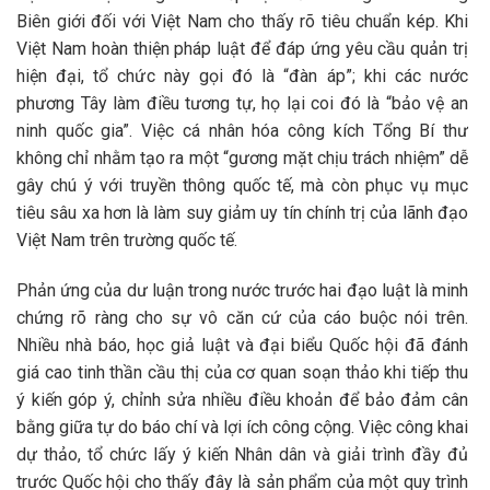
Biên giới đối với Việt Nam cho thấy rõ tiêu chuẩn kép. Khi
Việt Nam hoàn thiện pháp luật để đáp ứng yêu cầu quản trị
hiện đại, tổ chức này gọi đó là “đàn áp”; khi các nước
phương Tây làm điều tương tự, họ lại coi đó là “bảo vệ an
ninh quốc gia”. Việc cá nhân hóa công kích Tổng Bí thư
không chỉ nhằm tạo ra một “gương mặt chịu trách nhiệm” dễ
gây chú ý với truyền thông quốc tế, mà còn phục vụ mục
tiêu sâu xa hơn là làm suy giảm uy tín chính trị của lãnh đạo
Việt Nam trên trường quốc tế.
Phản ứng của dư luận trong nước trước hai đạo luật là minh
chứng rõ ràng cho sự vô căn cứ của cáo buộc nói trên.
Nhiều nhà báo, học giả luật và đại biểu Quốc hội đã đánh
giá cao tinh thần cầu thị của cơ quan soạn thảo khi tiếp thu
ý kiến góp ý, chỉnh sửa nhiều điều khoản để bảo đảm cân
bằng giữa tự do báo chí và lợi ích công cộng. Việc công khai
dự thảo, tổ chức lấy ý kiến Nhân dân và giải trình đầy đủ
trước Quốc hội cho thấy đây là sản phẩm của một quy trình