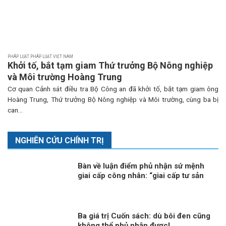
PHÁP LUẬT PHÁP LUẬT VIỆT NAM
Khởi tố, bắt tạm giam Thứ trưởng Bộ Nông nghiệp
và Môi trường Hoàng Trung
Cơ quan Cảnh sát điều tra Bộ Công an đã khởi tố, bắt tạm giam ông
Hoàng Trung, Thứ trưởng Bộ Nông nghiệp và Môi trường, cùng ba bị
can...
NGHIÊN CỨU CHÍNH TRỊ
Bàn về luận điểm phủ nhận sứ mệnh
giai cấp công nhân: “giai cấp tư sản
ngày nay không còn bóc lột công
nhân mà “bóc lột máy móc”?!
Ba giá trị Cuốn sách: dù bôi đen cũng
không thể phủ nhận được!