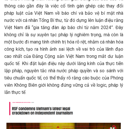
thông cáo gần đây là việc cố tình gán ghép các thay đổi
pháp luật của Việt Nam về báo chí và bảo vệ bí mật nhà
nước với cá nhân Tổng Bí thư, từ đó dựng lên luận điệu rằng
Việt Nam đã “gia tăng đàn áp báo chí từ năm 2024”. Đây
không chỉ là sự xuyên tạc pháp lý nghiêm trọng, mà còn là
một bước đi mang tính chính trị hóa rõ rệt, nhằm cá nhân hóa
công kích, tạo ra hình ảnh sai lệch về vai trò của lãnh đạo
cao nhất của Đảng Cộng sản Việt Nam trong mắt dư luận
quốc tế. Khi đặt luận điệu này dưới lăng kính của thực tiễn
lập pháp, nguyên tắc nhà nước pháp quyền và so sánh với
tiêu chuẩn quốc tế, có thể thấy rõ rằng cáo buộc của Phóng
viên Không Biên giới không đứng vững cả về logic, pháp lý
lẫn thực tế.