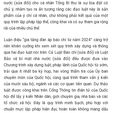
nước (sửa đổi) cho cá nhân Tổng Bí thư là sự bịa đặt có
chủ ý, nhằm tạo ra ấn tượng rằng các đạo luật này là sản
phẩm của ý chí cá nhân, chứ không phải kết quả của một
quy trình lập pháp tập thể, công khai và có sự tham gia rộng
rãi của nhiều chủ thể.
Luận điệu “gia tăng đàn áp báo chí từ năm 2024” càng trở
nên khiên cưỡng khi xem xét quy trình xây dựng và thông
qua hai đạo luật nói trên. Cả Luật Báo chí (sửa đổi) và Luật
Bảo vệ bí mật nhà nước (sửa đổi) đều được đưa vào
Chương trình xây dựng luật, pháp lệnh của Quốc hội từ sớm,
trải qua ít nhất ba kỳ họp, hai vòng thẩm tra của Ủy ban
chuyên môn của Quốc hội, cùng quá trình tham vấn ý kiến
của mười sáu bộ, ngành và các cơ quan liên quan. Dự thảo
luật được công khai trên Cổng Thông tin điện tử của Quốc
hội để lấy ý kiến Nhân dân, giới chuyên gia, nhà báo và các
tổ chức xã hội. Đây là quy trình minh bạch, phù hợp với
chuẩn mực lập pháp hiện đại, hoàn toàn không mang dấu