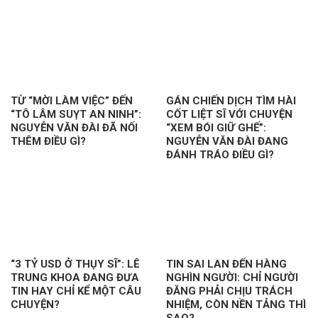
TỪ “MỜI LÀM VIỆC” ĐẾN
GÁN CHIẾN DỊCH TÌM HÀI
“TÔ LÂM SUỴT AN NINH”:
CỐT LIỆT SĨ VỚI CHUYỆN
NGUYỄN VĂN ĐÀI ĐÃ NỐI
“XEM BÓI GIỮ GHẾ”:
THÊM ĐIỀU GÌ?
NGUYỄN VĂN ĐÀI ĐANG
ĐÁNH TRÁO ĐIỀU GÌ?
“3 TỶ USD Ở THỤY SĨ”: LÊ
TIN SAI LAN ĐẾN HÀNG
TRUNG KHOA ĐANG ĐƯA
NGHÌN NGƯỜI: CHỈ NGƯỜI
TIN HAY CHỈ KỂ MỘT CÂU
ĐĂNG PHẢI CHỊU TRÁCH
CHUYỆN?
NHIỆM, CÒN NỀN TẢNG THÌ
SAO?