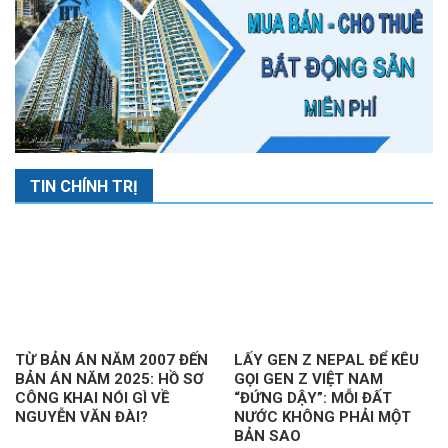
TIN CHÍNH TRỊ
TỪ BẢN ÁN NĂM 2007 ĐẾN
LẤY GEN Z NEPAL ĐỂ KÊU
BẢN ÁN NĂM 2025: HỒ SƠ
GỌI GEN Z VIỆT NAM
CÔNG KHAI NÓI GÌ VỀ
“ĐỨNG DẬY”: MỖI ĐẤT
NGUYỄN VĂN ĐÀI?
NƯỚC KHÔNG PHẢI MỘT
BẢN SAO