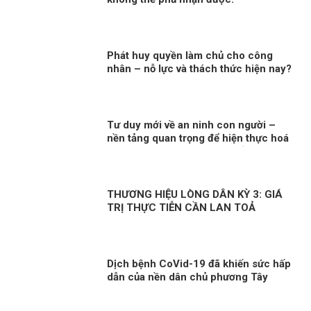
Phát huy quyền làm chủ cho công
nhân – nỗ lực và thách thức hiện nay?
Tư duy mới về an ninh con người –
nền tảng quan trọng để hiện thực hoá
khát vọng, mục tiêu phát triển đất
nước Kỳ 2: Minh chứng sống động
THƯƠNG HIỆU LÒNG DÂN KỲ 3: GIÁ
TRỊ THỰC TIỄN CẦN LAN TOẢ
Dịch bệnh CoVid-19 đã khiến sức hấp
dẫn của nền dân chủ phương Tây
ngày càng giảm