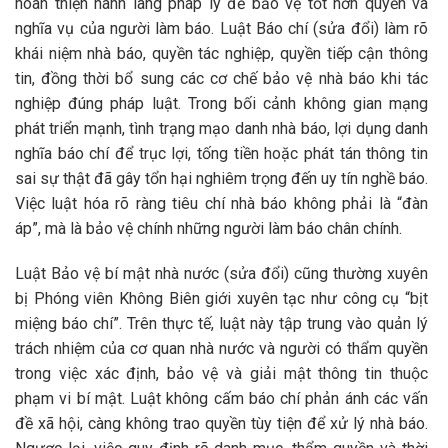
hoàn thiện hành lang pháp lý để bảo vệ tốt hơn quyền và
nghĩa vụ của người làm báo. Luật Báo chí (sửa đổi) làm rõ
khái niệm nhà báo, quyền tác nghiệp, quyền tiếp cận thông
tin, đồng thời bổ sung các cơ chế bảo vệ nhà báo khi tác
nghiệp đúng pháp luật. Trong bối cảnh không gian mạng
phát triển mạnh, tình trạng mạo danh nhà báo, lợi dụng danh
nghĩa báo chí để trục lợi, tống tiền hoặc phát tán thông tin
sai sự thật đã gây tổn hại nghiêm trọng đến uy tín nghề báo.
Việc luật hóa rõ ràng tiêu chí nhà báo không phải là “đàn
áp”, mà là bảo vệ chính những người làm báo chân chính.
Luật Bảo vệ bí mật nhà nước (sửa đổi) cũng thường xuyên
bị Phóng viên Không Biên giới xuyên tạc như công cụ “bịt
miệng báo chí”. Trên thực tế, luật này tập trung vào quản lý
trách nhiệm của cơ quan nhà nước và người có thẩm quyền
trong việc xác định, bảo vệ và giải mật thông tin thuộc
phạm vi bí mật. Luật không cấm báo chí phản ánh các vấn
đề xã hội, càng không trao quyền tùy tiện để xử lý nhà báo.