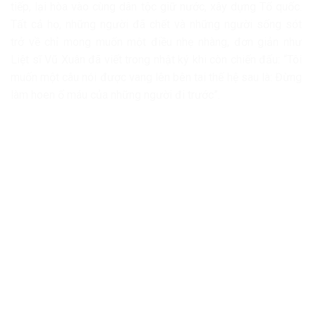
tiếp, lại hòa vào cùng dân tộc giữ nước, xây dựng Tổ quốc.
Tất cả họ, những người đã chết và những người sống sót
trở về chỉ mong muốn một điều nhẹ nhàng, đơn giản như
Liệt sĩ Vũ Xuân đã viết trong nhật ký khi còn chiến đấu: “Tôi
muốn một câu nói được vang lên bên tai thế hệ sau là: Đừng
làm hoen ố máu của những người đi trước”.