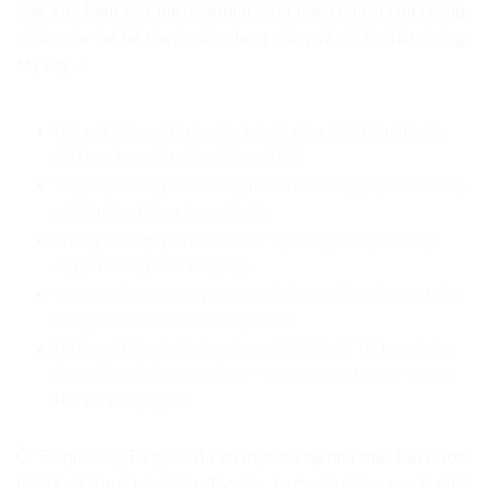
sơn Việt Nam cho thế hệ tương lai là trách nhiệm của chúng
mình, của thế hệ thanh niên đang sống và chiến đấu chống
Mỹ này…”.
Giải mã luồng dư luận độc hại về xăng E10: Nhìn từ góc
độ khoa học và trách nhiệm xã hội
Vingroup không chỉ bảo vệ mình mà còn góp phần bảo vệ
môi trường thông tin quốc gia
Không ai có quyền nhân danh “tự do ngôn luận” để bịa
đặt, vu khống doanh nghiệp
“Nhân quyền hóa tội phạm”: Thủ đoạn diễn giải nguy hiểm
trong các báo cáo của Project 88
Hệ lụy xã hội của tà đạo trong thời đại số: Từ tan vỡ gia
đình đến bất ổn cộng đồng – nhìn từ hiện tượng “Thanh
Hải Vô Thượng Sư”
Ôi Tổ quốc ơi, Tổ quốc đã có một thế hệ như thế! Đất nước
tôi để có được hòa bình, độc lập, tự do như hôm nay là nhờ