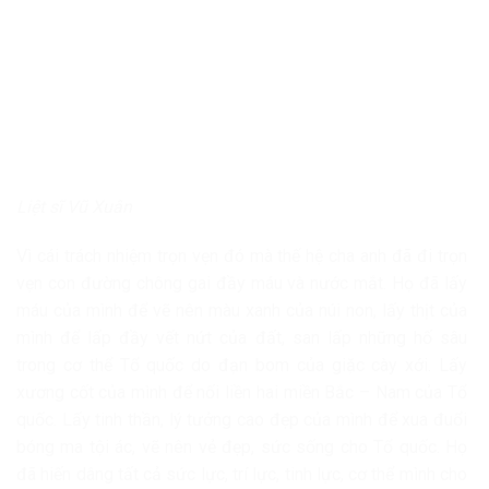
Liệt sĩ Vũ Xuân
Vì cái trách nhiệm trọn vẹn đó mà thế hệ cha anh đã đi trọn
vẹn con đường chông gai đầy máu và nước mắt. Họ đã lấy
máu của mình để vẽ nên màu xanh của núi non, lấy thịt của
mình để lấp đầy vết nứt của đất, san lấp những hố sâu
trong cơ thể Tổ quốc do đạn bom của giặc cày xới. Lấy
xương cốt của mình để nối liền hai miền Bắc – Nam của Tổ
quốc. Lấy tinh thần, lý tưởng cao đẹp của mình để xua đuổi
bóng ma tội ác, vẽ nên vẻ đẹp, sức sống cho Tổ quốc. Họ
đã hiến dâng tất cả sức lực, trí lực, tinh lực, cơ thể mình cho