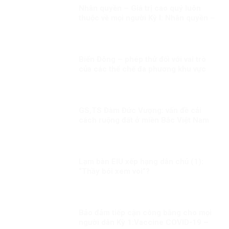
Nhân quyền – Giá trị cao quý luôn
thuộc về mọi người Kỳ I: Nhân quyền –
Giá trị phổ quát và đặc thù.
Biển Đông – phép thử đối với vai trò
của các thể chế đa phương khu vực
trong xây dựng niềm tin
GS,TS Đàm Đức Vượng: vấn đề cải
cách ruộng đất ở miền Bắc Việt Nam
cần nhìn nhận khách quan!
Lạm bàn EIU xếp hạng dân chủ (1):
“Thầy bói xem voi”?
Bảo đảm tiếp cận công bằng cho mọi
người dân Kỳ 1:Vaccine COVID-19 –