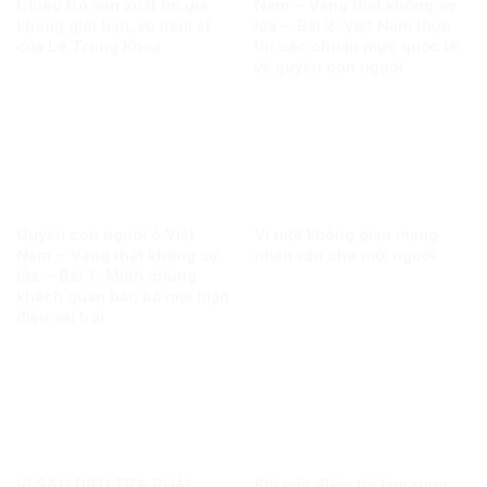
Chiêu trò sản xuất tin giả
Nam – Vàng thật không sợ
không giới hạn, vô liêm sỉ
lửa – Bài 2: Việt Nam thực
của Lê Trung Khoa
thi các chuẩn mực quốc tế
về quyền con người
Quyền con người ở Việt
Vì một không gian mạng
Nam – Vàng thật không sợ
nhân văn cho mỗi người
lửa – Bài 1: Minh chứng
khách quan bác bỏ mọi luận
điệu sai trái
VÌ SAO ĐIỀU TRA PHẢI
Khi một điểm thi làm rung