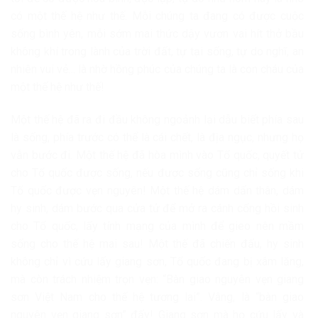
có một thế hệ như thế. Mỗi chúng ta đang có được cuộc
sống bình yên, mỗi sớm mai thức dậy vươn vai hít thở bầu
không khí trong lành của trời đất, tự tại sống, tự do nghĩ, an
nhiên vui vẻ… là nhờ hồng phúc của chúng ta là con cháu của
một thế hệ như thế!
Một thế hệ đã ra đi đầu không ngoảnh lại dẫu biết phía sau
là sống, phía trước có thể là cái chết, là địa ngục, nhưng họ
vẫn bước đi. Một thế hệ đã hòa mình vào Tổ quốc, quyết tử
cho Tổ quốc được sống, nếu được sống cũng chỉ sống khi
Tổ quốc được vẹn nguyên! Một thế hệ dám dấn thân, dám
hy sinh, dám bước qua cửa tử để mở ra cánh cổng hồi sinh
cho Tổ quốc, lấy tính mạng của mình để gieo nên mầm
sống cho thế hệ mai sau! Một thế đã chiến đấu, hy sinh
không chỉ vì cứu lấy giang sơn, Tổ quốc đang bị xâm lăng,
mà còn trách nhiệm trọn vẹn: “Bàn giao nguyên vẹn giang
sơn Việt Nam cho thế hệ tương lai”. Vâng, là “bàn giao
nguyên vẹn giang sơn” đấy! Giang sơn mà họ cứu lấy và