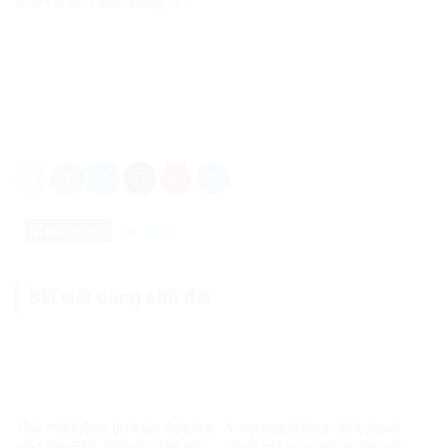
trách nhiệm với chúng ta./.
Danh mục:
Đời sống
Bài viết cùng chủ đề:
Giải mã luồng dư luận độc hại
Vingroup không chỉ bảo vệ
về xăng E10: Nhìn từ góc độ
mình mà còn góp phần bảo