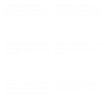
Phân luồng để mở đường
“Miễn viện phí, miễn học phí –
tương lai: học nghề không
Tầm nhìn chiến lược cho phát
phải “rẽ ngang”, mà là rẽ đúng
triển con người toàn diện của
Đảng và Nhà nước Việt Nam”
Pháp luật không có ngoại lệ:
Từ niềm tin đến thất vọng: Giá
Thông điệp cần gửi tới KOLs,
phải trả của sự thiếu trách
streamer
nhiệm
Giao lưu – nghệ thuật “Theo
Gieo chữ, gieo hy vọng cho
ánh bình minh”: giúp nạn nhân
học viên cai nghiện ở Gia Lai
chất độc da cam có cuộc
sống tốt đẹp hơn