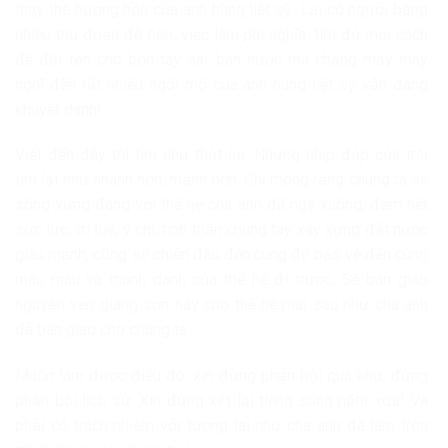
thay thế hương hồn của anh hùng liệt sỹ. Lại có người bằng
nhiều thủ đoạn đê hèn, việc làm phi nghĩa, tìm đủ mọi cách
để đặt tên cho bọn tay sai, bán nước mà chẳng mảy may
nghĩ đến rất nhiều ngôi mộ của anh hùng liệt sỹ vẫn đang
khuyết danh!
Viết đến đây thì tim như thắt lại. Nhưng nhịp đập của trái
tim lại như nhanh hơn, mạnh hơn. Chỉ mong rằng chúng ta sẽ
sống xứng đáng với thế hệ cha anh đã ngã xuống, đem hết
sức lực, trí tuệ, ý chí, tinh thần chung tay xây xựng đất nước
giàu mạnh, cũng sẽ chiến đấu đến cùng để bảo vệ đến cùng
màu máu và thanh danh của thế hệ đi trước. Sẽ bàn giao
nguyên vẹn giang sơn này cho thế hệ mai sau như cha anh
đã bàn giao cho chúng ta.
Muốn làm được điều đó, xin đừng phản bội quá khứ, đừng
phản bội lịch sử. Xin đừng xét lại tiếng súng năm xưa! Và
phải có trách nhiệm với tương lai như cha anh đã làm tròn