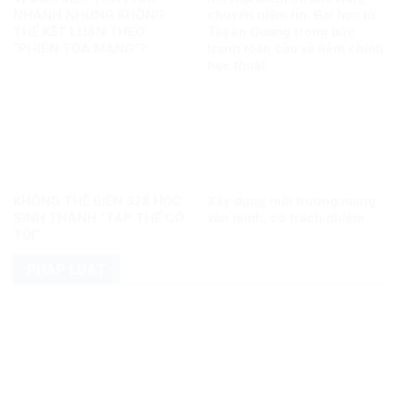
NHANH NHƯNG KHÔNG
chuyển niềm tin: Bài học từ
THỂ KẾT LUẬN THEO
Tuyên Quang trong bức
“PHIÊN TÒA MẠNG”?
tranh toàn cầu về liêm chính
học thuật
KHÔNG THỂ BIẾN 328 HỌC
Xây dựng môi trường mạng
SINH THÀNH “TẬP THỂ CÓ
văn minh, có trách nhiệm
TỘI”
PHÁP LUẬT