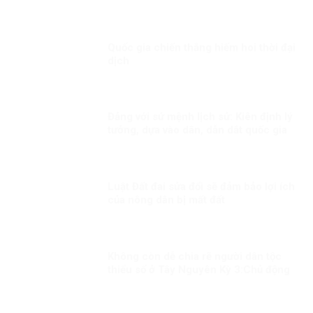
đặc quyền của người giàu?
Quốc gia chiến thắng hiếm hoi thời đại
dịch
Đảng với sứ mệnh lịch sử: Kiên định lý
tưởng, dựa vào dân, dẫn dắt quốc gia
bước vào kỷ nguyên phát triển mới!
Luật Đất đai sửa đổi sẽ đảm bảo lợi ích
của nông dân bị mất đất
Không còn dễ chia rẽ người dân tộc
thiểu số ở Tây Nguyên Kỳ 3:Chủ động
phòng ngừa, đấu tranh