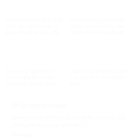
Ứng phó thiên tai phải song
Ra mắt Mạng lưới Sáng tạo
hành cứu trợ khẩn cấp và
Nội dung số Vì trẻ em: Xây
phục hồi sinh kế bền vững
dựng môi trường mạng an
toàn cho trẻ
Không ai là vật tế thần –
Giảm án tử hình: Bước chân
Chống hàng giả là vì dân,
hội nhập quốc tế của Việt
không phải để xoa dịu ai!
Nam
Để lại một bình luận
Email của bạn sẽ không được hiển thị công khai.
Các
trường bắt buộc được đánh dấu
*
Bình luận
*