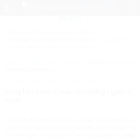
Skip
to
content
Mẹo nhỏ:
Để tìm kiếm chính xác tin bài của
nhanquyenvn.org, hãy search trên Google với cú pháp: "Từ
khóa" + "nhanquyenvn.org".
Tìm kiếm ngay
Trang chủ
»
Chính trị - Xã hội
»
Đời sống
»
Đừng làm hoen ố máu
của những người đi trước.
38852
28 Tháng 7, 2020
Đời sống
Đừng làm hoen ố máu của những người đi
trước.
Trong khói lửa chiến tranh, dưới làn đạn của giặc Mỹ xâm
lược, Liệt sỹ, anh hùng LLVTND Vũ Xuân (quê Thái Nguyên)
đã viết trong nhật ký của mình: “Bàn giao nguyên vẹn giang