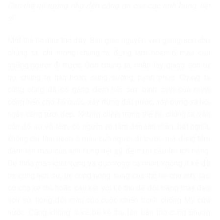
Các thế hệ tưởng nhớ đến công ơn của các anh hùng, liệt
sĩ
Một thế hệ như thế đấy. Bàn giao nguyên vẹn giang sơn cho
chúng ta, chỉ mong chúng ta đừng làm hoen ố máu của
những người đi trước. Còn chúng ta, nhận lấy giang sơn từ
họ, chúng ta hân hoan, sung sướng, hạnh phúc. Chúng ta
cũng cũng đã cố gắng đem hết sức bình sinh của mình
cống hiến cho Tổ quốc, xây dựng đất nước, xây dựng xã hội
ngày càng tươi đẹp. Nhưng chính trong thế hệ chúng ta, vẫn
còn đó sự vô tâm, có người vô tâm đến tàn nhẫn, bất nghĩa,
không chỉ làm hoen ố máu của người đi trước, mà đang tâm
dẫm lên máu của anh hùng liệt sỹ để mưu cầu lợi ích riêng.
Để thỏa mãn khát vọng và dục vọng cá nhân, không ít kẻ đã
bẻ cong lịch sử, bẻ cong nòng súng của thế hệ cha anh, tạo
cớ cho kẻ thù hoặc cấu kết với kẻ thù để đổi trắng thay đen
lịch sử, hòng đổi màu của cuộc chiến tranh chống Mỹ cứu
nước. Cũng không ít kẻ bế kẻ thù lên bàn thờ cung phụng