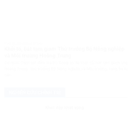
PHÁP LUẬT PHÁP LUẬT VIỆT NAM
Khởi tố, bắt tạm giam Thứ trưởng Bộ Nông nghiệp
và Môi trường Hoàng Trung
Cơ quan Cảnh sát điều tra Bộ Công an đã khởi tố, bắt tạm giam ông
Hoàng Trung, Thứ trưởng Bộ Nông nghiệp và Môi trường, cùng ba bị
can...
NGHIÊN CỨU CHÍNH TRỊ
Khơi dậy khát vọng