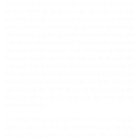
Tổ quốc được nguyên vẹn để bàn giao cho thế hệ chúng ta.
Khi trách nhiệm ấy được thực hiện, Tổ quốc, giang sơn
thống nhất, độc lập, tự chủ, tự do được bàn giao, thì cha anh
chúng ta nhiều người không trở về, họ nằm lại chiến trường,
nằm lại trong rừng sâu cô quạnh, nằm dưới đáy sông lạnh
buốt, họ mãi mãi sống trong đất Tổ quốc. Nhiều người may
mắn sống sót trở về, bước ra từ cuộc chiến lại thân thể
không còn nguyên vẹn hình hài, thay vào đó là nham nhở,
cháy sạm, thiếu đi một phần, thậm chí một nửa cơ thể. Có
nhiều người còn nguyên cơ thể nhưng tâm lý, ý chí, tinh thần
lại để lại nơi chiến trường, bị bom đạn của kẻ thù nhấn chìm
vào sâu trong đất, họ trở về như trẻ thơ, như hoang dại,
quãng đời còn lại vẫn cầm súng chiến đấu trong các trại
tâm thần, bệnh viện…
Thế nhưng, những người đã chết vẫn lặng nhìn Tổ quốc,
canh giữ giang sơn, soi tỏ, dẫn dắt thế hệ hôm nay xây dựng
đất nước. Những người còn sống trở về họ đều vui vẻ sống