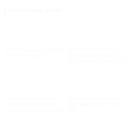
Bài viết cùng chủ đề:
Vì một không gian mạng nhân
VÌ SAO ĐIỀU TRA PHẢI
văn cho mỗi người
NHANH NHƯNG KHÔNG THỂ
KẾT LUẬN THEO “PHIÊN TÒA
MẠNG”?
Khi một điểm thi làm rung
KHÔNG THỂ BIẾN 328 HỌC
chuyển niềm tin: Bài học từ
SINH THÀNH “TẬP THỂ CÓ
Tuyên Quang trong bức tranh
TỘI”
toàn cầu về liêm chính học
thuật