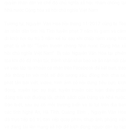
quyền nhân dân và chế độ chủ nghĩa xã hội, nhằm chống lại
Nhà nước Cộng hòa xã hội chủ nghĩa Việt Nam.
Tương tự, Nguyễn Văn Hóa hồi tháng 11-2017 cũng bị Tòa
án nhân dân tỉnh Hà Tĩnh tuyên phạt 7 năm tù giam và cấm
đi khỏi nơi cư trú 3 năm kể từ sau khi chấp hành xong hình
phạt tù về tội “Tuyên truyền chống Nhà nước Cộng hòa xã
hội chủ nghĩa Việt Nam”. Bị cáo Nguyễn Văn Hóa tại phiên
tòa khi đó đã nhận tội, thành khẩn khai báo và ăn năn hối cải
về việc lập tài khoản cá nhân trên Facebook để kết bạn, trao
đổi thông tin với một số đối tượng xấu; đồng thời chia sẻ,
phát tán bài viết, video, hình ảnh có nội dung tiêu cực, kích
động, xuyên tạc sự thật, tuyên truyền các luận điệu phản
động trái với đường lối, chính sách của Đảng và Nhà nước.
Đặc biệt, sau sự cố môi trường biển và lũ lụt trên địa bàn
các tỉnh Nghệ An, Hà Tĩnh, Quảng Bình…, Nguyễn Văn Hóa
đã trực tiếp bố trí, dàn xếp quay phim, chụp ảnh, phỏng vấn
và đăng tải lên mạng xã hội để kích động người dân tụ tập