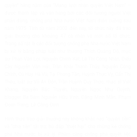
quyền” hàng năm của “Mạng lưới nhân quyền Việt Nam” –
được thành lập và vận hàng bởi các đối tượng người Việt
phản động, chống phá Nhà nước Việt Nam điên cuồng sau
năm 1975. Tính từ năm 2002 đến nay, tổ chức này đã trao
giải thưởng cho khoảng 47 cá nhân và một số tổ chức.
Trong số rặt là các đối tượng chống phá Nhà nước Việt Nam
bị xử lý bằng pháp luật như thượng Thích Quảng Ðộ, mục
sư Phan Văn Lợi, Nguyễn Chính Kết, Lê Thị Công Nhân, Ðiếu
Cày Nguyễn Văn Hải, Trần Khải Thanh Thủy, Nguyễn Công
Chính, Cù Huy Hà Vũ, Tạ Phong Tần, Huỳnh Thục Vy, Cấn Thị
Thêu, luật sư Võ An Ðôn, Trần Huỳnh Duy Thức, nhạc sĩ Việt
Khang, Nguyễn Bắc Truyển, Nguyễn Ngọc Như Quỳnh,
blogger Ba Sàm Nguyễn Hữu Vinh, Ðặng Minh Mẫn, Phạm
Ðoan Trang, Lê Công Ðịnh…
Hình thức trao giải thưởng này không khác nào “quyên tiền”
và “chia tiền” tài trợ, bù đắp “thiệt hại” cho những kẻ chống
phá Nhà nước bị xử lý. Phàm càng chống phá quyết liệt,