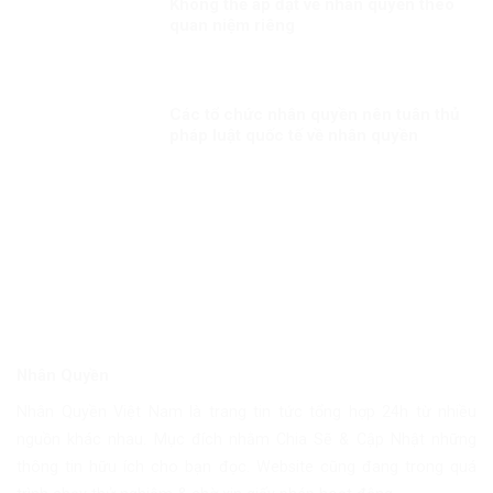
Không thể áp đặt về nhân quyền theo
quan niệm riêng
Các tổ chức nhân quyền nên tuân thủ
pháp luật quốc tế về nhân quyền
Nhân Quyền
Nhân Quyền Việt Nam là trang tin tức tổng hợp 24h từ nhiều
nguồn khác nhau. Mục đích nhằm Chia Sẽ & Cập Nhật những
thông tin hữu ích cho bạn đọc. Website cũng đang trong quá