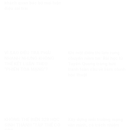
khách quan bác bỏ mọi luận
điệu sai trái
VÌ SAO ĐIỀU TRA PHẢI
Khi một điểm thi làm rung
NHANH NHƯNG KHÔNG
chuyển niềm tin: Bài học từ
THỂ KẾT LUẬN THEO
Tuyên Quang trong bức
“PHIÊN TÒA MẠNG”?
tranh toàn cầu về liêm chính
học thuật
KHÔNG THỂ BIẾN 328 HỌC
Xây dựng môi trường mạng
SINH THÀNH “TẬP THỂ CÓ
văn minh, có trách nhiệm