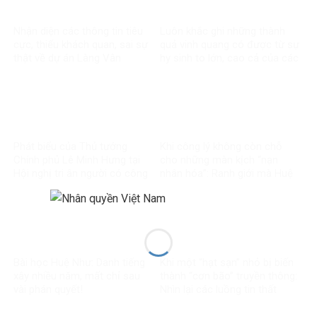
Nhận diện các thông tin tiêu
Luôn khắc ghi những thành
cực, thiếu khách quan, sai sự
quả vinh quang có được từ sự
thật về dự án Làng Vân
hy sinh to lớn, cao cả của các
thế hệ đi trước
Phát biểu của Thủ tướng
Khi công lý không còn chỗ
Chính phủ Lê Minh Hưng tại
cho những màn kịch “nạn
Hội nghị tri ân người có công
nhân hóa”: Ranh giới mà Huệ
với cách mạng toàn quốc
Như đã vượt qua
năm 2026
Bài học Huệ Như: Danh tiếng
Khi một “hạt sạn” nhỏ bị biến
xây nhiều năm, mất chỉ sau
thành “cơn bão” truyền thông:
vài phán quyết!
Nhìn lại các luồng tin thất
thiệt về chính sách thuế