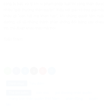
càng bị bắt, xử lý khi vi phạm pháp luật thì càng nhận được
nhiều “giải thưởng nhân quyền”. Kiểu xét giải và trao giải này
khác gì “con hát mẹ khen hay”, khi chúng quyết tâm nuôi
dưỡng, cổ vũ những thành phần chống đối bằng các chiêu
trò, thủ đoạn khác nhau mà thôi.
Tuấn Thanh
Danh mục:
Tiêu điểm
dân chủ
giải thưởng nhân quyền
Thẻ tìm kiếm:
mạng lưới nhân quyền Việt Nam
phản động
xuyên
tạc