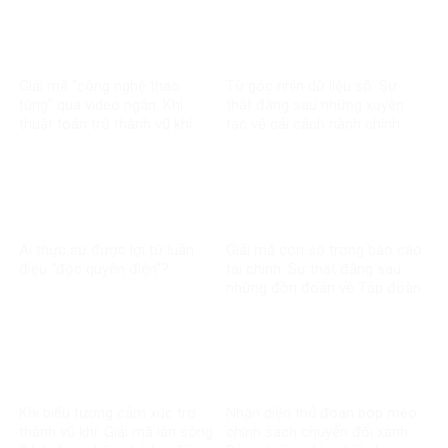
Giải mã “công nghệ thao
Từ góc nhìn dữ liệu số: Sự
túng” qua video ngắn: Khi
thật đằng sau những xuyên
thuật toán trở thành vũ khí
tạc về cải cách hành chính
trong chiến tranh nhận thức
Ai thực sự được lợi từ luận
Giải mã con số trong báo cáo
điệu “độc quyền điện”?
tài chính: Sự thật đằng sau
những đồn đoán về Tập đoàn
Điện lực Việt Nam
Khi biểu tượng cảm xúc trở
Nhận diện thủ đoạn bóp méo
thành vũ khí: Giải mã làn sóng
chính sách chuyển đổi xanh: