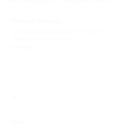
“Haha” và những hệ lụy đối
Bảo vệ tầm nhìn chiến lược
với môi trường thông tin số
của đất nước
Để lại một bình luận
Email của bạn sẽ không được hiển thị công khai.
Các
trường bắt buộc được đánh dấu
*
Bình luận
*
Tên
*
Email
*