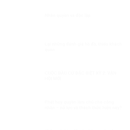
Nhân quyền và độc lập
Lại những đánh giá hồ đồ, thiếu khách
quan
CUỘC BẦU CỬ ĐẶC BIỆT KỲ 2: VẬN
HỘI MỚI
Phát huy quyền làm chủ cho công
nhân – nỗ lực và thách thức hiện nay?