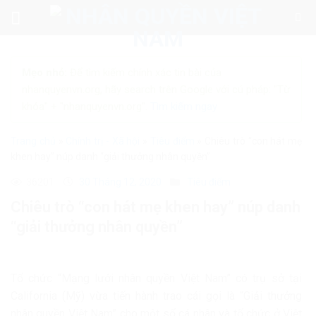
Skip
to
content
Mẹo nhỏ:
Để tìm kiếm chính xác tin bài của
nhanquyenvn.org, hãy search trên Google với cú pháp: "Từ
khóa" + "nhanquyenvn.org".
Tìm kiếm ngay
Trang chủ
»
Chính trị - Xã hội
»
Tiêu điểm
»
Chiêu trò “con hát mẹ
khen hay” núp danh “giải thưởng nhân quyền”
36201
30 Tháng 12, 2020
Tiêu điểm
Chiêu trò “con hát mẹ khen hay” núp danh
“giải thưởng nhân quyền”
Tổ chức “Mạng lưới nhân quyền Việt Nam” có trụ sở tại
California (Mỹ) vừa tiến hành trao cái gọi là “Giải thưởng
nhân quyền Việt Nam” cho một số cá nhân và tổ chức ở Việt