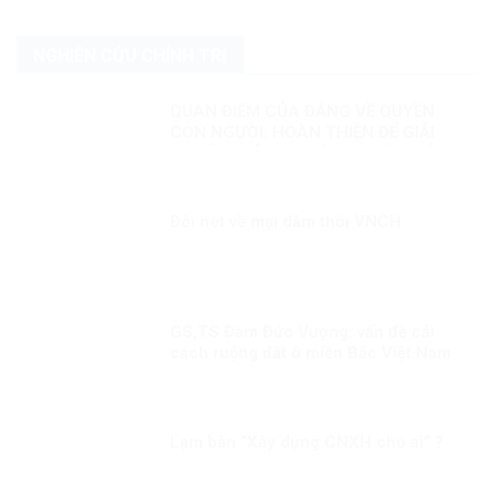
NGHIÊN CỨU CHÍNH TRỊ
QUAN ĐIỂM CỦA ĐẢNG VỀ QUYỀN
CON NGƯỜI: HOÀN THIỆN ĐỂ GIẢI
QUYẾT NHỮNG THÁCH THỨC MỚI
Đôi nét về mại dâm thời VNCH
GS,TS Đàm Đức Vượng: vấn đề cải
cách ruộng đất ở miền Bắc Việt Nam
cần nhìn nhận khách quan!
Lạm bàn “Xây dựng CNXH cho ai” ?