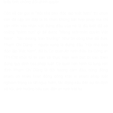
biểu tình, chống đối chính quyền.
Còn về cái gọi là “Hội nhà báo độc lập Việt Nam” thì chưa
cần đề cập tới đây là tổ chức không bất hợp pháp mà chỉ
cần nhìn vào nhân vật đứng đầu của nó là đủ biết đã có
những “thành tích” gì để được “Mạng lưới nhân quyền Việt
Nam”… “tán dương, trao thưởng”. Như tin công khai đã đưa,
Phạm Chí Dũng – người xưng là đứng đầu “Hội nhà báo
độc lập Việt Nam”, đã bị Cơ quan An ninh điều tra Công an
TP.HCM khởi tố bị can và thực hiện lệnh bắt bị can theo
đúng quy định của pháp luật. Cơ quan tiến hành tố tụng xác
định Phạm Chí Dũng là đối tượng cầm đầu, cùng đồng
phạm có nhiều hoạt động công khai vi phạm pháp luật
nghiêm trọng và rất nguy hiểm, tác động xấu đến sự ổn định
xã hội, ảnh hưởng tiêu cực đến an ninh trật tự.