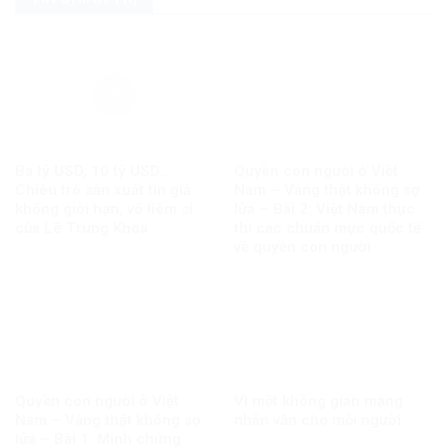
Ba tỷ USD, 10 tỷ USD…
Quyền con người ở Việt
Chiêu trò sản xuất tin giả
Nam – Vàng thật không sợ
không giới hạn, vô liêm sỉ
lửa – Bài 2: Việt Nam thực
của Lê Trung Khoa
thi các chuẩn mực quốc tế
về quyền con người
Quyền con người ở Việt
Vì một không gian mạng
Nam – Vàng thật không sợ
nhân văn cho mỗi người
lửa – Bài 1: Minh chứng