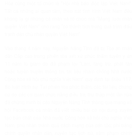
Hóa cùng một tổ chức là “Hội nhà báo độc lập Việt Nam”.
Tất cả những ai quan tâm, theo sát tình hình Việt Nam đều
không lạ gì những cá nhân và tổ chức mà “Mạng lưới nhân
quyền Việt Nam” cho rằng “có thành tích trong quá trình đấu
tranh dân chủ nhân quyền Việt Nam”.
Vào tháng 4 năm nay, Nguyễn Năng Tĩnh đã bị Tòa án nhân
dân Cấp cao trong phiên tòa xét xử phúc thẩm tuyên y án
11 năm tù giam do đã phạm tội “Làm, tàng trữ, phát tán
hoặc tuyên truyền thông tin, tài liệu nhằm chống Nhà nước
Cộng hòa xã hội chủ nghĩa Việt Nam” quy định tại Điều 117,
Bộ luật Hình sự. Tại phiên tòa phúc thẩm, các tài liệu, chứng
cứ do các cơ quan chức năng điều tra, thu thập một lần nữa
đã chứng minh bị cáo Nguyễn Năng Tĩnh thông qua mạng xã
hội Facebook cá nhân đã viết nhiều bài có nội dung xuyên
tạc bản chất của Nhà nước Cộng hòa xã hội chủ nghĩa Việt
Nam, phủ nhận thành quả cách mạng của dân tộc; phỉ báng
chính quyền nhân dân, xuyên tạc lịch sử, xâm phạm chính