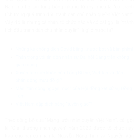
Nam mà họ tán tụng bằng những từ mỹ miều là “có thành
tích trong quá trình đấu tranh dân chủ nhân quyền Việt Nam”.
Vậy đó là những cá nhân, tổ chức nào và có cái gọi là “thành
tích đấu tranh dân chủ nhân quyền” là gì ở nước ta?
Những kẻ chống dịch Covid bằng …nước bọt và bàn phím!
Thận trọng với tin đồn nhân sự Đại hội Đảng trên không
gian mạng
Xuyên tạc sức khỏe của Tổng Bí thư, Việt tân và đám
phản động mưu đồ gì?
Màn “tấn công ngoạn mục” của Hội đồng xét xử vụ Đồng
Tâm
Việt Nam dập dịch bằng “tuyên giáo”?
Theo công bố của “Mạng lưới nhân quyền Việt Nam”, cái gọi
là “Giải thưởng nhân quyền” năm 2020 được tổ chức này
trao cho hai cá nhân là Nguyễn Năng Tĩnh và Nguyễn Văn