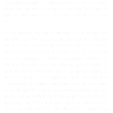
Thực hành và phát huy rộng rãi dân chủ xã hội chủ nghĩa,
quyền làm chủ và vai trò chủ thể của nhân dân; củng cố,
nâng cao niềm tin của nhân dân, tăng cường đồng thuận xã
hội.
Nhìn lại n
hiệm kỳ Đại hội XII
, tình hình thế giới, khu vực diễn
biến phức tạp, khó lường, khó dự báo, tác động nhiều mặt
đến việc thực hiện nhiệm vụ phát triển kinh tế, xã hội, bảo
đảm an ninh, quốc phòng. Trong bối cảnh đó, toàn Đảng,
toàn dân, toàn quân ta đã phát huy tinh thần đoàn kết, thể
hiện bản lĩnh, trí tuệ, sự nỗ lực sáng tạo, vượt qua nhiều khó
khăn, thách thức, thực hiện thắng lợi các mục tiêu, nhiệm vụ
trọng tâm, đạt được nhiều thành tựu rất quan trọng.
Kinh tế
tăng trưởng từng bước vững chắc và ngày càng được
cải thiện, quy mô kinh tế ngày càng mở rộng, các cân
đối lớn của nền kinh tế được bảo đảm.
Tốc độ tăng tổng
sản phẩm trong nước (GDP) giai đoạn 2016 – 2019 đạt khá
cao, ở mức bình quân 6,8%. Mặc dù năm 2020, kinh tế chịu