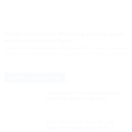
PHÁP LUẬT PHÁP LUẬT VIỆT NAM
Khởi tố, bắt tạm giam Thứ trưởng Bộ Nông nghiệp
và Môi trường Hoàng Trung
Cơ quan Cảnh sát điều tra Bộ Công an đã khởi tố, bắt tạm giam ông
Hoàng Trung, Thứ trưởng Bộ Nông nghiệp và Môi trường, cùng ba bị
can...
NGHIÊN CỨU CHÍNH TRỊ
Thất bại nhục nhã của những kẻ rêu
rao vì nhân quyền ở Việt Nam!
RCEP chấm dứt ảo mộng về cuộc
cạnh tranh thương mại giữa Mỹ và