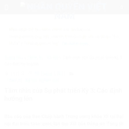
Skip
to
content
Mẹo nhỏ:
Để tìm kiếm chính xác tin bài của
nhanquyenvn.org, hãy search trên Google với cú pháp: "Từ
khóa" + "nhanquyenvn.org".
Tìm kiếm ngay
Trang chủ
»
Chính trị - Xã hội
»
Tầm nhìn của Sự phát triển Kỳ 3:
Các định hướng lớn
117314
30 Tháng 1, 2021
Chính trị - Xã hội
Nghiên cứu
Tầm nhìn của Sự phát triển Kỳ 3: Các định
hướng lớn
Báo cáo của Ban Chấp hành Trung ương khóa XII tại Đại
hội đại biểu toàn quốc lần thứ XIII của Đảng do Tổng Bí