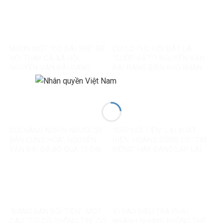
MƯỢN MỘT “CÔ GÁI TRẺ” ĐỂ
CỨ CÓ THU HỒI ĐẤT LÀ
NÓI THAY CẢ XÃ HỘI:
“CƯỚP ĐẤT”? NGUYỄN VĂN
NGUYỄN VĂN ĐÀI ĐANG
ĐÀI ĐANG BIẾN KHÓ KHĂN
GOM MỌI KHÓ KHĂN THÀNH
THÀNH MỘT CÂU CHUYỆN
“MẤT NIỀM TIN”
KHÁC
GỌI HÀNG NGHÌN NGƯỜI “BỊ
“SẮP ĐỔI TIỀN” LẠI XUẤT
BẦN CÙNG HÓA”: NGUYỄN
HIỆN: HOÀNG DŨNG CÓ “TIN
VĂN ĐÀI ĐÃ BỎ QUA 12.046
RIÊNG” HAY ĐANG LẶP LẠI
TỶ ĐỒNG TÁI ĐỊNH CƯ VÀ
MỘT TIN ĐỒN CŨ?
85.000 SUẤT NHÀ ĐẤT THẾ
NÀO?
“ĐANG BÀN ĐỔI TIỀN”: MỘT
VÌ SAO ĐIỀU TRA PHẢI
CÂU “TÔI CÓ THÔNG TIN” CÓ
NHANH NHƯNG KHÔNG THỂ