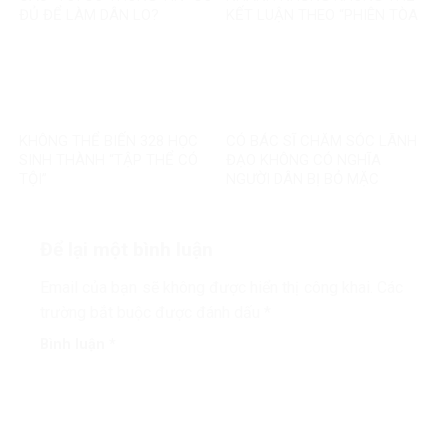
ĐỦ ĐỂ LÀM DÂN LO?
KẾT LUẬN THEO “PHIÊN TÒA
MẠNG”?
KHÔNG THỂ BIẾN 328 HỌC
CÓ BÁC SĨ CHĂM SÓC LÃNH
SINH THÀNH “TẬP THỂ CÓ
ĐẠO KHÔNG CÓ NGHĨA
TỘI”
NGƯỜI DÂN BỊ BỎ MẶC
Để lại một bình luận
Email của bạn sẽ không được hiển thị công khai.
Các
trường bắt buộc được đánh dấu
*
Bình luận
*