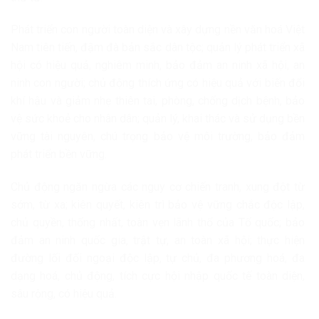
Phát triển con người toàn diện và xây dựng nền văn hoá Việt
Nam tiên tiến, đậm đà bản sắc dân tộc; quản lý phát triển xã
hội có hiệu quả, nghiêm minh, bảo đảm an ninh xã hội, an
ninh con người; chủ động thích ứng có hiệu quả với biến đổi
khí hậu và giảm nhẹ thiên tai, phòng, chống dịch bệnh, bảo
vệ sức khoẻ cho nhân dân; quản lý, khai thác và sử dụng bền
vững tài nguyên, chú trọng bảo vệ môi trường, bảo đảm
phát triển bền vững.
Chủ động ngăn ngừa các nguy cơ chiến tranh, xung đột từ
sớm, từ xa; kiên quyết, kiên trì bảo vệ vững chắc độc lập,
chủ quyền, thống nhất, toàn vẹn lãnh thổ của Tổ quốc; bảo
đảm an ninh quốc gia, trật tự, an toàn xã hội; thực hiện
đường lối đối ngoại độc lập, tự chủ, đa phương hoá, đa
dạng hoá, chủ động, tích cực hội nhập quốc tế toàn diện,
sâu rộng, có hiệu quả.