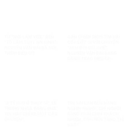
TỪ “MỜI LÀM VIỆC” ĐẾN
GÁN CHIẾN DỊCH TÌM HÀI
“TÔ LÂM SUỴT AN NINH”:
CỐT LIỆT SĨ VỚI CHUYỆN
NGUYỄN VĂN ĐÀI ĐÃ NỐI
“XEM BÓI GIỮ GHẾ”:
THÊM ĐIỀU GÌ?
NGUYỄN VĂN ĐÀI ĐANG
ĐÁNH TRÁO ĐIỀU GÌ?
“3 TỶ USD Ở THỤY SĨ”: LÊ
TIN SAI LAN ĐẾN HÀNG
TRUNG KHOA ĐANG ĐƯA
NGHÌN NGƯỜI: CHỈ NGƯỜI
TIN HAY CHỈ KỂ MỘT CÂU
ĐĂNG PHẢI CHỊU TRÁCH
CHUYỆN?
NHIỆM, CÒN NỀN TẢNG THÌ
SAO?