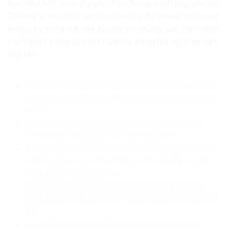
thư, Chủ tịch nước Nguyễn Phú Trọng trình bày, nêu rõ:
“Chúng ta xác định các mục tiêu cụ thể không chỉ trong
nhiệm kỳ khoá XIII mà hướng tới những dấu mốc phát
triển quan trọng của đất nước ta trong những thập niên
sắp tới”.
Vượt qua “giới hạn của tiền phạt”: Cưỡng chế hành chính
như một trụ cột bảo đảm thực thi pháp luật trong quản trị
hiện đại
“Bầu cử là nghĩa vụ bị ép buộc”? – Nhận diện sự đánh
tráo khái niệm về quyền chính trị ở Việt Nam
“Không có tranh luận chính sách”? – Nhận diện ngộ nhận
và khẳng định thực chất đối thoại chính sách trong đời
sống nghị trường Việt Nam
CƠ CHẾ HIỆP THƯƠNG VÀ TÍNH DÂN CHỦ ĐẠI DIỆN:
NHÌN TỪ NGUYÊN TẮC PHÁP QUYỀN VÀ SO SÁNH QUỐC
TẾ
Phát triển không đánh đổi môi trường và văn hóa: lựa