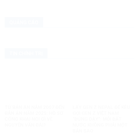
QUẢNG CÁO
TIN CHÍNH TRỊ
TỪ BẢN ÁN NĂM 2007 ĐẾN
LẤY GEN Z NEPAL ĐỂ KÊU
BẢN ÁN NĂM 2025: HỒ SƠ
GỌI GEN Z VIỆT NAM
CÔNG KHAI NÓI GÌ VỀ
“ĐỨNG DẬY”: MỖI ĐẤT
NGUYỄN VĂN ĐÀI?
NƯỚC KHÔNG PHẢI MỘT
BẢN SAO