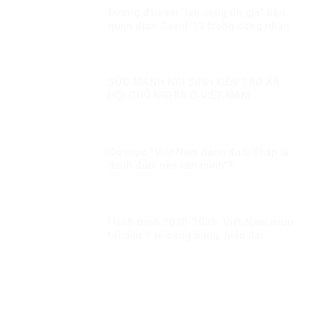
Đương đầu với “làn sóng tin giả” liên
quan dịch Covid-19 trong công nhân
SỨC MẠNH NỘI SINH KIẾN TẠO XÃ
HỘI CHỦ NGHĨA Ở VIỆT NAM
Có thực “Việt Nam đánh đuổi Pháp là
đánh đuổi nền văn minh”?
Hành trình 2030-2035: Việt Nam vươn
tới nền Y tế công bằng, hiện đại