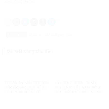
nhận, đánh giá cao.
Danh mục:
Chính trị - Xã hội
Nghiên cứu
Bài viết cùng chủ đề:
TỪ BẢN ÁN NĂM 2007 ĐẾN
LẤY GEN Z NEPAL ĐỂ KÊU
BẢN ÁN NĂM 2025: HỒ SƠ
GỌI GEN Z VIỆT NAM “ĐỨNG
CÔNG KHAI NÓI GÌ VỀ
DẬY”: MỖI ĐẤT NƯỚC KHÔNG
NGUYỄN VĂN ĐÀI?
PHẢI MỘT BẢN SAO