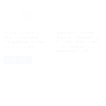
Ba tỷ USD, 10 tỷ USD…
Quyền con người ở Việt
Chiêu trò sản xuất tin giả
Nam – Vàng thật không sợ
không giới hạn, vô liêm sỉ
lửa – Bài 2: Việt Nam thực
của Lê Trung Khoa
thi các chuẩn mực quốc tế
về quyền con người
PHÁP LUẬT