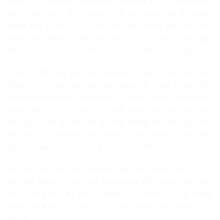
chính trị và các báo cáo chuyên đề tại Đại hội XIII của Đảng
đã cụ thể hoá 12 định hướng chiến lược phát triển đất nước
trong thời kỳ 2021 – 2030. Các định hướng lớn bao quát
những vấn đề phát triển quan trọng của đất nước trong giai
đoạn 10 năm tới, trong đó có nhiều vấn đề mới, nổi bật, là:
Tiếp tục đổi mới mạnh mẽ tư duy, xây dựng và hoàn thiện
đồng bộ thể chế phát triển bền vững đất nước; hoàn thiện
toàn diện, đồng bộ thể chế phát triển kinh tế thị trường định
hướng xã hội chủ nghĩa; đổi mới mạnh mẽ mô hình tăng
trưởng, cơ cấu lại nền kinh tế, công nghiệp hoá, hiện đại hoá
đất nước, chú trọng đổi mới sáng tạo, đẩy mạnh chuyển đổi
số quốc gia, phát triển nền kinh tế số, xã hội số.
Tạo đột phá trong đổi mới căn bản, toàn diện giáo dục và
đào tạo, khoa học và công nghệ, phát triển nguồn nhân lực
chất lượng cao, thu hút và trọng dụng nhân tài, ứng dụng
mạnh mẽ thành tựu của cuộc Cách mạng công nghiệp lần
thứ tư.