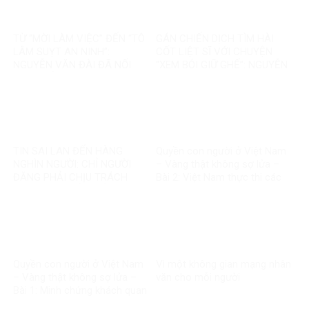
TỪ “MỜI LÀM VIỆC” ĐẾN “TÔ
GÁN CHIẾN DỊCH TÌM HÀI
LÂM SUỴT AN NINH”:
CỐT LIỆT SĨ VỚI CHUYỆN
NGUYỄN VĂN ĐÀI ĐÃ NỐI
“XEM BÓI GIỮ GHẾ”: NGUYỄN
THÊM ĐIỀU GÌ?
VĂN ĐÀI ĐANG ĐÁNH TRÁO
ĐIỀU GÌ?
TIN SAI LAN ĐẾN HÀNG
Quyền con người ở Việt Nam
NGHÌN NGƯỜI: CHỈ NGƯỜI
– Vàng thật không sợ lửa –
ĐĂNG PHẢI CHỊU TRÁCH
Bài 2: Việt Nam thực thi các
NHIỆM, CÒN NỀN TẢNG THÌ
chuẩn mực quốc tế về quyền
SAO?
con người
Quyền con người ở Việt Nam
Vì một không gian mạng nhân
– Vàng thật không sợ lửa –
văn cho mỗi người
Bài 1: Minh chứng khách quan
bác bỏ mọi luận điệu sai trái