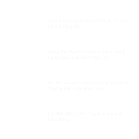
Trung Quốc?
Tầm nhìn của Sự phát triển Kỳ 3: Các
định hướng lớn
Xung đột Nga-Ukraine và lập trường
ngoại giao của Việt Nam (2)
Đội lốt bảo vệ nhân quyền để phá hoại
“tượng đài” của nhân loại?
XÃ HỘI GIAI CẤP – Ngày càng bất
bình đẳng