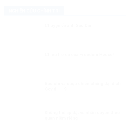
NGHIÊN CỨU CHÍNH TRỊ
Chuyện về anh Sáu Dân
Chiêu trò cũ của Freedom House!
Báo chí và cuộc chiến chống đại dịch
Covid – 19
Không thể áp đặt về nhân quyền theo
quan niệm riêng