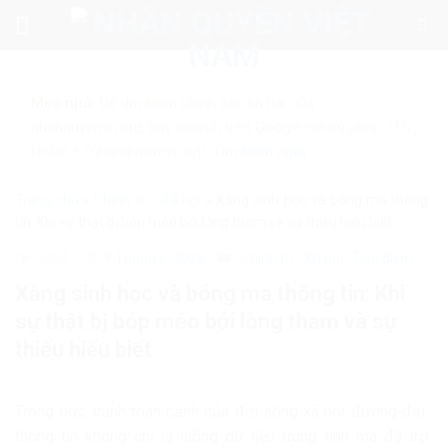
Skip
to
content
Mẹo nhỏ:
Để tìm kiếm chính xác tin bài của
nhanquyenvn.org, hãy search trên Google với cú pháp: "Từ
khóa" + "nhanquyenvn.org".
Tìm kiếm ngay
Trang chủ
»
Chính trị - Xã hội
»
Xăng sinh học và bóng ma thông
tin: Khi sự thật bị bóp méo bởi lòng tham và sự thiếu hiểu biết
9364
8 Tháng 6, 2026
Chính trị - Xã hội
Tiêu điểm
Xăng sinh học và bóng ma thông tin: Khi
sự thật bị bóp méo bởi lòng tham và sự
thiếu hiểu biết
Trong bức tranh toàn cảnh của đời sống xã hội đương đại,
thông tin không chỉ là luồng dữ liệu trung tính mà đã trở