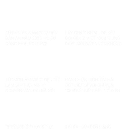
TỪ BẢN ÁN NĂM 2007 ĐẾN
LẤY GEN Z NEPAL ĐỂ KÊU
BẢN ÁN NĂM 2025: HỒ SƠ
GỌI GEN Z VIỆT NAM “ĐỨNG
CÔNG KHAI NÓI GÌ VỀ
DẬY”: MỖI ĐẤT NƯỚC KHÔNG
NGUYỄN VĂN ĐÀI?
PHẢI MỘT BẢN SAO
TỪ “MỜI LÀM VIỆC” ĐẾN “TÔ
GÁN CHIẾN DỊCH TÌM HÀI
LÂM SUỴT AN NINH”:
CỐT LIỆT SĨ VỚI CHUYỆN
NGUYỄN VĂN ĐÀI ĐÃ NỐI
“XEM BÓI GIỮ GHẾ”: NGUYỄN
THÊM ĐIỀU GÌ?
VĂN ĐÀI ĐANG ĐÁNH TRÁO
ĐIỀU GÌ?
“3 TỶ USD Ở THỤY SĨ”: LÊ
TIN SAI LAN ĐẾN HÀNG