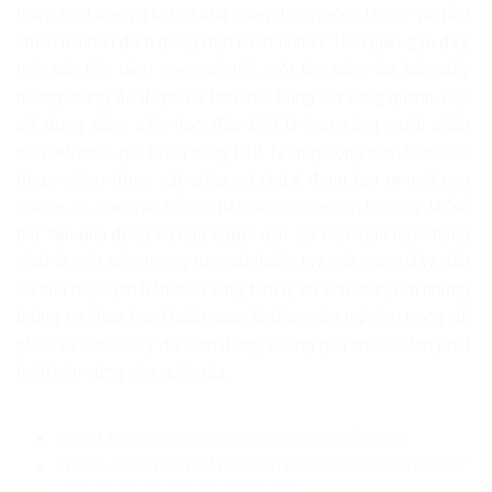
thành một loại vũ khí có khả năng định hướng tâm lý và điều
khiển hành vi đám đông một cách tinh vi. Thời gian gần đây,
trên các nền tảng mạng xã hội, một làn sóng dư luận đầy
hoang mang đã được cố tình thổi bùng lên xung quanh việc
sử dụng xăng sinh học, đặc biệt là loại xăng mười phần
trăm ethanol, gọi tắt là xăng E10. Những dòng bình luận, các
đoạn video được cắt ghép có chủ ý đang tạo ra một cơn
bão lo âu, gieo rắc nỗi sợ hãi rằng loại nhiên liệu này là “kẻ
thù” tàn phá động cơ của người dân. Sự hỗn loạn này không
phải là một hiện tượng tự phát thuần túy, mà mang đầy dấu
ấn của một kịch bản thao túng tâm lý có tính toán, nơi những
thông tin khoa học khách quan bị bóp méo nghiêm trọng để
phục vụ cho các ý đồ kích động, chống phá chính sách phát
triển bền vững của quốc gia.
Vì một không gian mạng nhân văn cho mỗi người
VÌ SAO ĐIỀU TRA PHẢI NHANH NHƯNG KHÔNG THỂ KẾT