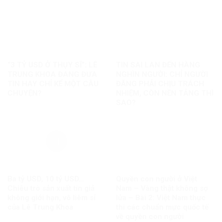
“3 TỶ USD Ở THỤY SĨ”: LÊ
TIN SAI LAN ĐẾN HÀNG
TRUNG KHOA ĐANG ĐƯA
NGHÌN NGƯỜI: CHỈ NGƯỜI
TIN HAY CHỈ KỂ MỘT CÂU
ĐĂNG PHẢI CHỊU TRÁCH
CHUYỆN?
NHIỆM, CÒN NỀN TẢNG THÌ
SAO?
Ba tỷ USD, 10 tỷ USD…
Quyền con người ở Việt
Chiêu trò sản xuất tin giả
Nam – Vàng thật không sợ
không giới hạn, vô liêm sỉ
lửa – Bài 2: Việt Nam thực
của Lê Trung Khoa
thi các chuẩn mực quốc tế
về quyền con người