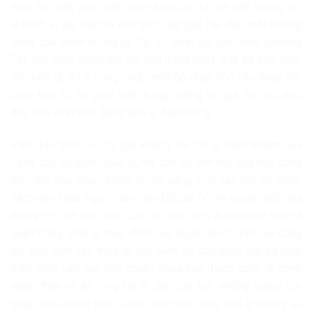
méo sự thật, phủ nhận hoàn toàn các lợi ích này, không chỉ
là hành vi sai trái mà còn trực tiếp gây hại đến môi trường
sống của chính chúng ta. Sự so sánh với các nước phương
Tây cho thấy, trong khi thế giới đang chạy đua để phủ xanh
nền kinh tế, thì ở trong nước, một bộ phận nhỏ vẫn đang tìm
cách kéo lùi sự phát triển bằng những tin giả, tin xấu độc
đầy tính chất kích động tâm lý đám đông.
Việc đấu tranh với tin giả không thể chỉ là trách nhiệm của
riêng các cơ quan quản lý, mà cần sự tỉnh táo của mỗi công
dân. Khi tiếp nhận thông tin về xăng E10 hay bất kỳ chính
sách nào khác, người dân cần đặt câu hỏi về nguồn gốc của
thông tin, tính xác thực của các hình ảnh được minh họa và
quan trọng nhất là mục đích của người lan truyền nội dung
đó. Hãy nhìn vào thực tế vận hành tại các quốc gia đã phát
triển, nhìn vào các tiêu chuẩn khoa học được quốc tế công
nhận, thay vì để lòng tin bị dẫn dắt bởi những video cắt
ghép thiếu trung thực. Chiến dịch thao túng tâm lý chống lại