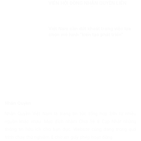
VIÊN HỘI ĐỒNG NHÂN QUYỀN LIÊN
HỢP QUỐC KỲ 1: CÔNG CUỘC ĐỔI
MỚI – NỀN TẢNG BẢO ĐẢM QUYỀN
CON NGƯỜI
Việt Nam cần dứt khoát trong việc lựa
chọn mô hình “kiến tạo phát triển”
Nhân Quyền
Nhân Quyền Việt Nam là trang tin tức tổng hợp 24h từ nhiều
nguồn khác nhau. Mục đích nhằm Chia Sẽ & Cập Nhật những
thông tin hữu ích cho bạn đọc. Website cũng đang trong quá
trình chạy thử nghiệm & chờ xin giấy phép hoạt động.