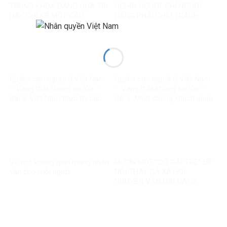
TRUNG KHOA ĐANG ĐƯA TIN
NGHÌN NGƯỜI: CHỈ NGƯỜI
HAY CHỈ KỂ MỘT CÂU
ĐĂNG PHẢI CHỊU TRÁCH
CHUYỆN?
NHIỆM, CÒN NỀN TẢNG THÌ
SAO?
Quyền con người ở Việt Nam
Quyền con người ở Việt Nam
– Vàng thật không sợ lửa –
– Vàng thật không sợ lửa –
Bài 2: Việt Nam thực thi các
Bài 1: Minh chứng khách quan
chuẩn mực quốc tế về quyền
bác bỏ mọi luận điệu sai trái
con người
Vì một không gian mạng nhân
MƯỢN MỘT “CÔ GÁI TRẺ” ĐỂ
văn cho mỗi người
NÓI THAY CẢ XÃ HỘI:
NGUYỄN VĂN ĐÀI ĐANG
GOM MỌI KHÓ KHĂN THÀNH
“MẤT NIỀM TIN”