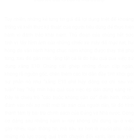
Tuy nhiên, những kẻ tung tin giả đã lợi dụng triệt để khoảng
trống về kiến thức kỹ thuật của người tiêu dùng để thực hiện
hành vi đánh tráo khái niệm. Thủ đoạn của chúng hết sức
tinh vi: lấy hình ảnh của những chiếc xe máy đã mục nát, hư
hỏng do vận hành hàng chục năm không được thay thế phụ
tùng, sau đó gắn mác rằng tất cả là do hậu quả của việc sử
dụng xăng E10. Chúng cắt ghép những đoạn clip ngắn,
không rõ nguồn gốc, chèn thêm các lời dẫn đầy tính khơi gợi
sự phẫn nộ như “xăng E10 phá hủy động cơ chỉ sau vài
tuần” hay “hãy nhìn hậu quả của việc ép dân dùng xăng rẻ”.
Đây là chiêu trò “cáo buộc không căn cứ” điển hình, nhằm
đánh vào nỗi sợ mất mát tài sản của người dân, từ đó hình
thành tâm lý bài trừ chính sách của Đảng và Nhà nước. Động
cơ đằng sau những hành vi này không chỉ dừng lại ở việc
gây nhiễu loạn thông tin, mà sâu xa hơn là muốn phủ nhận
những nỗ lực trong quá trình chuyển đổi xanh, làm suy yếu