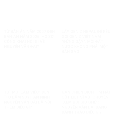
TỪ BẢN ÁN NĂM 2007 ĐẾN
LẤY GEN Z NEPAL ĐỂ KÊU
BẢN ÁN NĂM 2025: HỒ SƠ
GỌI GEN Z VIỆT NAM
CÔNG KHAI NÓI GÌ VỀ
“ĐỨNG DẬY”: MỖI ĐẤT
NGUYỄN VĂN ĐÀI?
NƯỚC KHÔNG PHẢI MỘT
BẢN SAO
TỪ “MỜI LÀM VIỆC” ĐẾN
GÁN CHIẾN DỊCH TÌM HÀI
“TÔ LÂM SUỴT AN NINH”:
CỐT LIỆT SĨ VỚI CHUYỆN
NGUYỄN VĂN ĐÀI ĐÃ NỐI
“XEM BÓI GIỮ GHẾ”:
THÊM ĐIỀU GÌ?
NGUYỄN VĂN ĐÀI ĐANG
ĐÁNH TRÁO ĐIỀU GÌ?