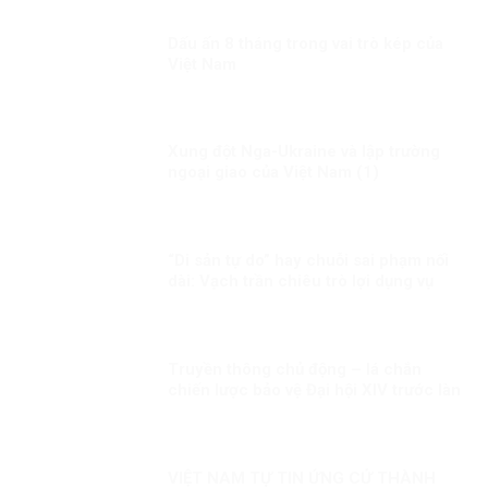
Dấu ấn 8 tháng trong vai trò kép của
Việt Nam
Xung đột Nga-Ukraine và lập trường
ngoại giao của Việt Nam (1)
“Di sản tự do” hay chuỗi sai phạm nối
dài: Vạch trần chiêu trò lợi dụng vụ
việc Trịnh Bá Phương và gia đình
Dương Nội
Truyền thông chủ động – lá chắn
chiến lược bảo vệ Đại hội XIV trước làn
sóng xuyên tạc!
VIỆT NAM TỰ TIN ỨNG CỬ THÀNH