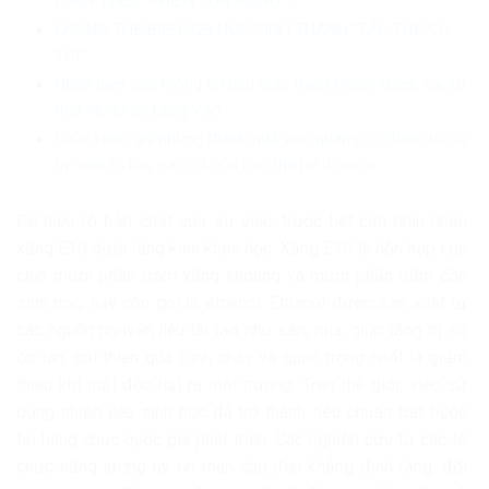
LUẬN THEO “PHIÊN TÒA MẠNG”?
KHÔNG THỂ BIẾN 328 HỌC SINH THÀNH “TẬP THỂ CÓ
TỘI”
Nhận diện các thông tin tiêu cực, thiếu khách quan, sai sự
thật về dự án Làng Vân
Luôn khắc ghi những thành quả vinh quang có được từ sự
hy sinh to lớn, cao cả của các thế hệ đi trước
Để hiểu rõ bản chất của sự việc, trước hết cần nhìn nhận
xăng E10 dưới lăng kính khoa học. Xăng E10 là hỗn hợp của
chín mươi phần trăm xăng khoáng và mười phần trăm cồn
sinh học, hay còn gọi là ethanol. Ethanol được sản xuất từ
các nguồn nguyên liệu tái tạo như sắn, mía, giúp tăng trị số
ốc tan, cải thiện quá trình cháy và quan trọng nhất là giảm
thiểu khí thải độc hại ra môi trường. Trên thế giới, việc sử
dụng nhiên liệu sinh học đã trở thành tiêu chuẩn bắt buộc
tại hàng chục quốc gia phát triển. Các nghiên cứu từ các tổ
chức năng lượng uy tín toàn cầu đều khẳng định rằng, đối