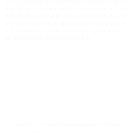
với các loại động cơ được thiết kế đúng chuẩn, việc sử
dụng E10 không hề gây ra bất kỳ tác hại nào cho hệ thống
nhiên liệu. Nếu có bất kỳ sự cố nào xảy ra, đó chủ yếu là do
tình trạng xe đã quá cũ kỹ, không được bảo dưỡng định kỳ
hoặc sử dụng các linh kiện kém chất lượng, vốn là những
yếu tố độc lập với loại xăng đang sử dụng.
Xăng sinh học E10 là giải pháp năng lượng xanh giúp giảm
thiểu khí thải và bảo vệ môi trường.