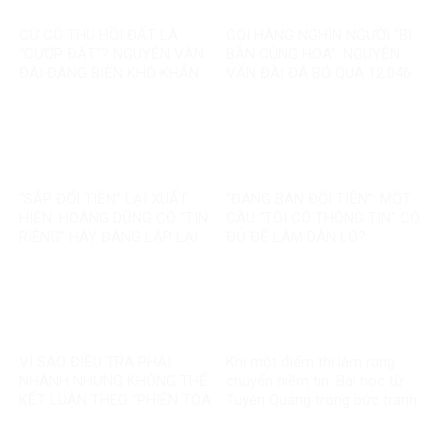
CỨ CÓ THU HỒI ĐẤT LÀ
GỌI HÀNG NGHÌN NGƯỜI “BỊ
“CƯỚP ĐẤT”? NGUYỄN VĂN
BẦN CÙNG HÓA”: NGUYỄN
ĐÀI ĐANG BIẾN KHÓ KHĂN
VĂN ĐÀI ĐÃ BỎ QUA 12.046
THÀNH MỘT CÂU CHUYỆN
TỶ ĐỒNG TÁI ĐỊNH CƯ VÀ
KHÁC
85.000 SUẤT NHÀ ĐẤT THẾ
NÀO?
“SẮP ĐỔI TIỀN” LẠI XUẤT
“ĐANG BÀN ĐỔI TIỀN”: MỘT
HIỆN: HOÀNG DŨNG CÓ “TIN
CÂU “TÔI CÓ THÔNG TIN” CÓ
RIÊNG” HAY ĐANG LẶP LẠI
ĐỦ ĐỂ LÀM DÂN LO?
MỘT TIN ĐỒN CŨ?
VÌ SAO ĐIỀU TRA PHẢI
Khi một điểm thi làm rung
NHANH NHƯNG KHÔNG THỂ
chuyển niềm tin: Bài học từ
KẾT LUẬN THEO “PHIÊN TÒA
Tuyên Quang trong bức tranh
MẠNG”?
toàn cầu về liêm chính học
thuật