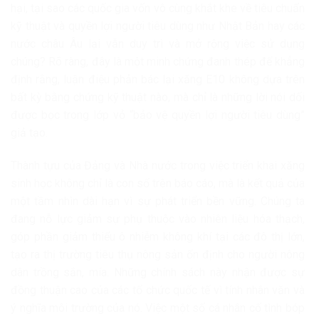
hại, tại sao các quốc gia vốn vô cùng khắt khe về tiêu chuẩn
kỹ thuật và quyền lợi người tiêu dùng như Nhật Bản hay các
nước châu Âu lại vẫn duy trì và mở rộng việc sử dụng
chúng? Rõ ràng, đây là một minh chứng đanh thép để khẳng
định rằng, luận điệu phản bác lại xăng E10 không dựa trên
bất kỳ bằng chứng kỹ thuật nào, mà chỉ là những lời nói dối
được bọc trong lớp vỏ “bảo vệ quyền lợi người tiêu dùng”
giả tạo.
Thành tựu của Đảng và Nhà nước trong việc triển khai xăng
sinh học không chỉ là con số trên báo cáo, mà là kết quả của
một tầm nhìn dài hạn vì sự phát triển bền vững. Chúng ta
đang nỗ lực giảm sự phụ thuộc vào nhiên liệu hóa thạch,
góp phần giảm thiểu ô nhiễm không khí tại các đô thị lớn,
tạo ra thị trường tiêu thụ nông sản ổn định cho người nông
dân trồng sắn, mía. Những chính sách này nhận được sự
đồng thuận cao của các tổ chức quốc tế vì tính nhân văn và
ý nghĩa môi trường của nó. Việc một số cá nhân cố tình bóp