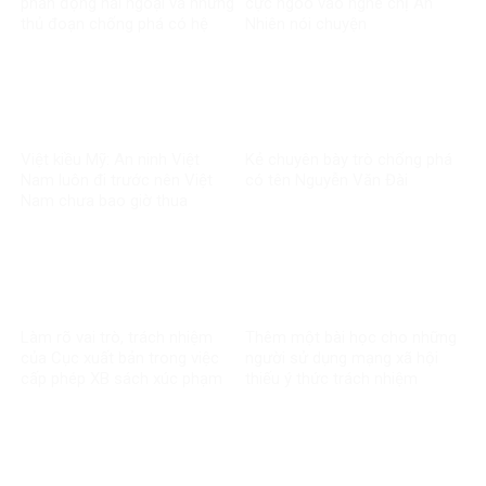
phản động hải ngoại và những
cực ngoo vào nghe chị An
thủ đoạn chống phá có hệ
Nhiên nói chuyện
thống
Việt kiều Mỹ: An ninh Việt
Kẻ chuyên bày trò chống phá
Nam luôn đi trước nên Việt
có tên Nguyễn Văn Đài
Nam chưa bao giờ thua
Làm rõ vai trò, trách nhiệm
Thêm một bài học cho những
của Cục xuất bản trong việc
người sử dụng mạng xã hội
cấp phép XB sách xúc phạm
thiếu ý thức trách nhiệm
CT Hồ Chí Minh