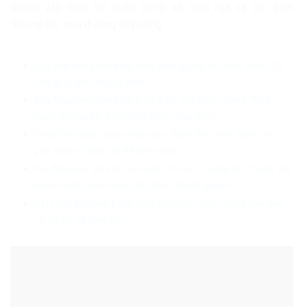
doanh vào buổi tối hoặc dừng xe chửi rủa và gọi điện
“khủng bố” qua đường dây nóng.
Duy Nguyễn phản biện luận điệu xuyên tạc việc quân đội
vào giúp dân chống dịch
Duy Nguyễn phản biện luận điệu của phản động “Nhà
nước không hỗ trợ lương thực mùa dịch”
Phản biện luận điệu xuyên tạc “lãnh đạo Việt Nam xông
pha chống dịch chỉ để làm màu”
Duy Nguyễn: Đã khổ bỏ nước đi mà tối ngày lên mạng dạy
khôn người yêu nước, dạy khôn chính quyền
CEO Duy Nguyễn phản biện câu hỏi “nước cộng sản nào
có tự do và giàu có?”