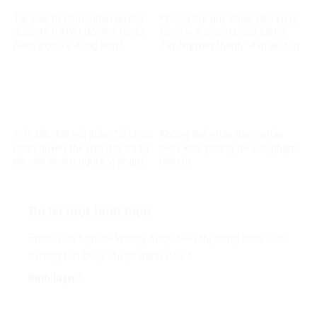
Tại sao tổ chức nhân quyền
Không thể quy chụp việc xử lý
quốc tế (HRW) đòi thả tự do
hành vi vi phạm pháp luật ở
Nam trọc và đồng bọn?
Tây Nguyên thành “đàn áp tôn
giáo
Việt kiều Mỹ hội luận: Tổ chức
Không thể nhân danh phản
nhân quyền thế giới đòi trả tự
biện, khai phóng để xúc phạm
do cho nhóm người vi phạm
lãnh tụ
pháp luật?
Để lại một bình luận
Email của bạn sẽ không được hiển thị công khai.
Các
trường bắt buộc được đánh dấu
*
Bình luận
*