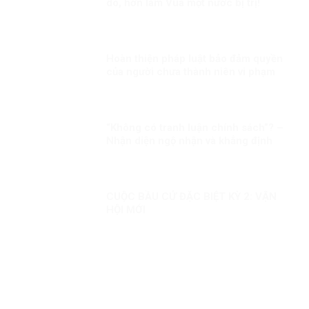
do, hơn làm Vua một nước bị trị!
Hoàn thiện pháp luật bảo đảm quyền
của người chưa thành niên vi phạm
pháp luật
“Không có tranh luận chính sách”? –
Nhận diện ngộ nhận và khẳng định
thực chất đối thoại chính sách trong
đời sống nghị trường Việt Nam
CUỘC BẦU CỬ ĐẶC BIỆT KỲ 2: VẬN
HỘI MỚI