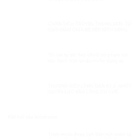
CHIẾN DỊCH TRUYỀN THÔNG ĐEN: TỪ
GIEO MẦM CHIA RẼ ĐẾN KÍCH ĐỘNG
BẠO LOẠN – ÂM MƯU CHỐNG PHÁ
CÓ HỆ THỐNG CỦA VIỆT TÂN VÀ
BĂNG ĐẢNG
“Di sản tự do” hay chuỗi sai phạm nối
dài: Vạch trần chiêu trò lợi dụng vụ
việc Trịnh Bá Phương và gia đình
Dương Nội
THƯƠNG HIỆU LÒNG DÂN KỲ 2: NHỐT
QUYỀN LỰC VÀO LỒNG CƠ CHẾ
Mặt trái của livestream
Trẫm muốn được làm Dân một nước tự