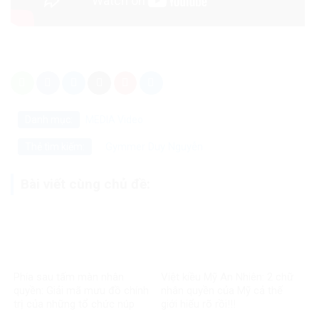
Danh mục:
MEDIA
Video
Gymmer Duy Nguyễn
Thẻ tìm kiếm:
Bài viết cùng chủ đề:
Phía sau tấm màn nhân
Việt kiều Mỹ An Nhiên: 2 chữ
quyền: Giải mã mưu đồ chính
nhân quyền của Mỹ cả thế
trị của những tổ chức núp
giới hiểu rõ rồi!!!
bóng