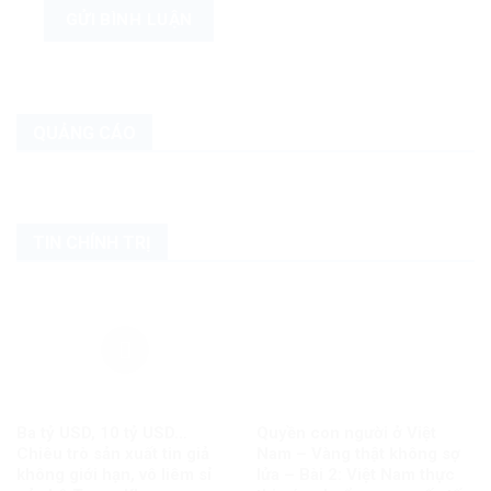
QUẢNG CÁO
TIN CHÍNH TRỊ
Ba tỷ USD, 10 tỷ USD…
Quyền con người ở Việt
Chiêu trò sản xuất tin giả
Nam – Vàng thật không sợ
không giới hạn, vô liêm sỉ
lửa – Bài 2: Việt Nam thực