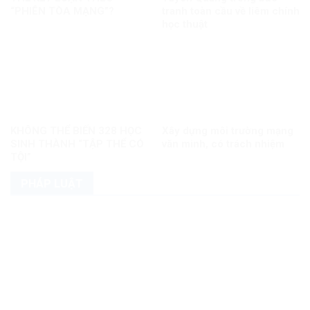
“PHIÊN TÒA MẠNG”?
tranh toàn cầu về liêm chính
học thuật
KHÔNG THỂ BIẾN 328 HỌC
Xây dựng môi trường mạng
SINH THÀNH “TẬP THỂ CÓ
văn minh, có trách nhiệm
TỘI”
PHÁP LUẬT