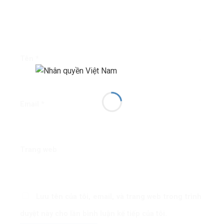
Tên
*
Email
*
Trang web
Lưu tên của tôi, email, và trang web trong trình
duyệt này cho lần bình luận kế tiếp của tôi.