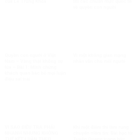
của Lê Trung Khoa
thi các chuẩn mực quốc tế
về quyền con người
Quyền con người ở Việt
Vì một không gian mạng
Nam – Vàng thật không sợ
nhân văn cho mỗi người
lửa – Bài 1: Minh chứng
khách quan bác bỏ mọi luận
điệu sai trái
VÌ SAO ĐIỀU TRA PHẢI
Khi một điểm thi làm rung
NHANH NHƯNG KHÔNG
chuyển niềm tin: Bài học từ
THỂ KẾT LUẬN THEO
Tuyên Quang trong bức