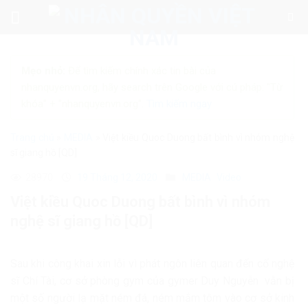
Skip
to
content
Mẹo nhỏ:
Để tìm kiếm chính xác tin bài của
nhanquyenvn.org, hãy search trên Google với cú pháp: "Từ
khóa" + "nhanquyenvn.org".
Tìm kiếm ngay
Trang chủ
»
MEDIA
»
Việt kiều Quoc Duong bất bình vì nhóm nghệ
sĩ giang hồ [QD]
28970
19 Tháng 12, 2020
MEDIA
Video
Việt kiều Quoc Duong bất bình vì nhóm
nghệ sĩ giang hồ [QD]
Sau khi công khai xin lỗi vì phát ngôn liên quan đến cố nghệ
sĩ Chí Tài, cơ sở phòng gym của gymer Duy Nguyễn vẫn bị
một số người lạ mặt ném đá, ném mắm tôm vào cơ sở kinh