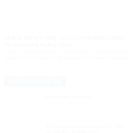
PHÁP LUẬT PHÁP LUẬT VIỆT NAM
Khởi tố, bắt tạm giam Thứ trưởng Bộ Nông nghiệp
và Môi trường Hoàng Trung
Cơ quan Cảnh sát điều tra Bộ Công an đã khởi tố, bắt tạm giam ông
Hoàng Trung, Thứ trưởng Bộ Nông nghiệp và Môi trường, cùng ba bị
can...
NGHIÊN CỨU CHÍNH TRỊ
Nhân quyền và độc lập
Tầm nhìn của Sự phát triển Kỳ 2: Nhìn
lại mục tiêu 25 năm trước