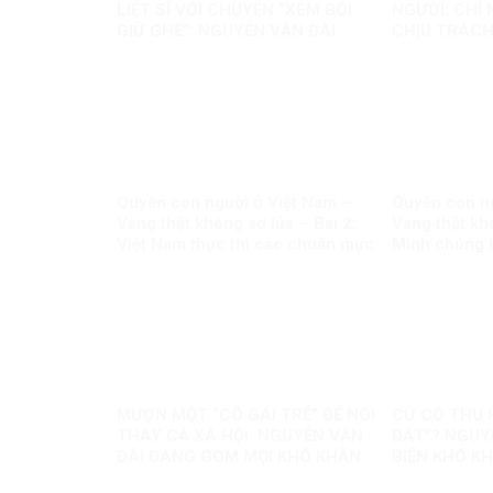
LIỆT SĨ VỚI CHUYỆN “XEM BÓI
NGƯỜI: CHỈ
GIỮ GHẾ”: NGUYỄN VĂN ĐÀI
CHỊU TRÁCH
ĐANG ĐÁNH TRÁO ĐIỀU GÌ?
TẢNG THÌ S
Quyền con người ở Việt Nam –
Quyền con ng
Vàng thật không sợ lửa – Bài 2:
Vàng thật khô
Việt Nam thực thi các chuẩn mực
Minh chứng 
quốc tế về quyền con người
mọi luận điệu 
MƯỢN MỘT “CÔ GÁI TRẺ” ĐỂ NÓI
CỨ CÓ THU 
THAY CẢ XÃ HỘI: NGUYỄN VĂN
ĐẤT”? NGUY
ĐÀI ĐANG GOM MỌI KHÓ KHĂN
BIẾN KHÓ K
THÀNH “MẤT NIỀM TIN”
CÂU CHUYỆ