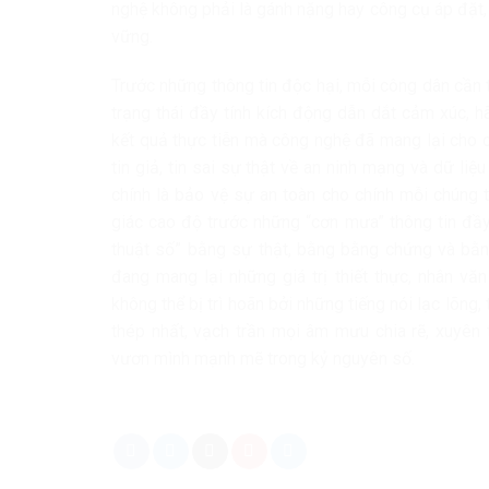
nghệ không phải là gánh nặng hay công cụ áp đặt, 
vững.
Trước những thông tin độc hại, mỗi công dân cần 
trạng thái đầy tính kích động dẫn dắt cảm xúc, h
kết quả thực tiễn mà công nghệ đã mang lại cho 
tin giả, tin sai sự thật về an ninh mạng và dữ l
chính là bảo vệ sự an toàn cho chính mỗi chúng 
giác cao độ trước những “cơn mưa” thông tin đầy 
thuật số” bằng sự thật, bằng bằng chứng và bằng
đang mang lại những giá trị thiết thực, nhân vă
không thể bị trì hoãn bởi những tiếng nói lạc lõng, 
thép nhất, vạch trần mọi âm mưu chia rẽ, xuyên 
vươn mình mạnh mẽ trong kỷ nguyên số.