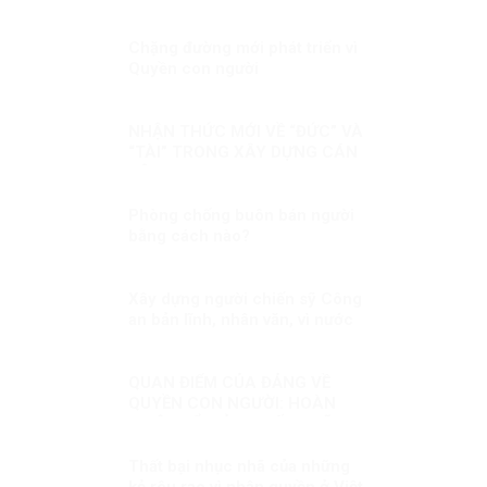
mỗi dịp kỷ niệm Ngày Thương
binh liệt sĩ!
Chặng đường mới phát triển vì
Quyền con người
NHẬN THỨC MỚI VỀ “ĐỨC” VÀ
“TÀI” TRONG XÂY DỰNG CÁN
BỘ
Phòng chống buôn bán người
bằng cách nào?
Xây dựng người chiến sỹ Công
an bản lĩnh, nhân văn, vì nước
quên thân, vì dân phục vụ
QUAN ĐIỂM CỦA ĐẢNG VỀ
QUYỀN CON NGƯỜI: HOÀN
THIỆN ĐỂ GIẢI QUYẾT NHỮNG
THÁCH THỨC MỚI
Thất bại nhục nhã của những
kẻ rêu rao vì nhân quyền ở Việt