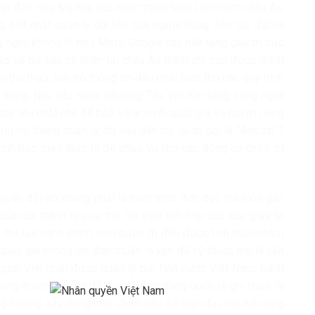
uyệt đối” như Mỹ hay các nước trong khối Liên minh châu Âu.
 siết chặt quản lý dữ liệu của người dùng, liên tục đặt ra
 nghệ khổng lồ như Meta, Google hay nền tảng giải trí trực
bảo vệ dữ liệu cá nhân tại châu Âu thậm chí còn được đánh
i thu thập, lưu trữ thông tin đều phải tuân thủ các quy trình
dụng. Nếu các nước phương Tây, với nền tảng công nghệ
ý dữ liệu chặt chẽ để bảo vệ an ninh quốc gia và quyền riêng
ng hệ thống quản lý dữ liệu dân cư lại bị gọi là “độc tài”?
ố tình bóp méo thực tế để phục vụ cho các động cơ chính trị
yển đổi số không phải là hành trình đơn độc mà luôn gắn
qua các thành tựu cụ thể. Từ việc tích hợp các loại giấy tờ
c thủ tục hành chính, mọi bước đi đều được tính toán nhằm
quốc gia không chỉ đơn thuần là vấn đề kỹ thuật, mà là vấn
ười Việt phải được quản lý bởi Nhà nước Việt Nam, tránh
 Những thành quả đó đã được cộng đồng quốc tế ghi nhận, là
ng hướng, xây dựng một Chính phủ số hiện đại, nơi mà công