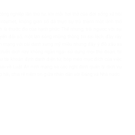
ng nghiệp lần thứ tư, khi mỗi hơi thở của đời sống xã hội
internet, không gian số đã thực sự trở thành một lãnh thổ
h là thước đo của hạnh phúc. Thế nhưng, trái ngược với sự
yển đổi số, một làn sóng những thông tin sai lệch, đầy rẫy
àn mạng với cái danh xưng mỹ miều nhưng đầy ý đồ xấu xa
 chiến dịch này không ngần ngại sử dụng mọi thủ đoạn, từ
hư tài khoản định danh điện tử, bóp méo mục đích của việc
 sai về Luật An ninh mạng và các nghị định quản lý dịch vụ
ợ hãi, chia rẽ niềm tin giữa nhân dân với Đảng và Nhà nước.