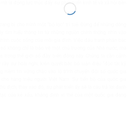
mà là động lực thúc đẩy sự phát triển kinh tế và xã hội bền
trang bị cho mình một “bộ lọc” trí tuệ. Đừng để những dòng
ãy tìm hiểu thông tin từ những nguồn chính thống, nhìn vào
chính cuộc sống của mỗi gia đình. Việc đấu tranh phản bác
iệu số không chỉ là bảo vệ một chủ trương của Nhà nước, mà
ta trong thế giới số đầy biến động này. Chúng ta cần cảnh
rẫy sự hoài nghi, kiên quyết bác bỏ luận điệu “độc tài kỹ
 niềm tin vững chắc vào lộ trình chuyển đổi số quốc gia
n cho hàng triệu người Việt Nam. Sự tiến bộ của quốc gia
thù địch; thay vào đó, sự phát triển ấy sẽ là câu trả lời đanh
tạc của kẻ xấu, khẳng định vị thế của một quốc gia đang