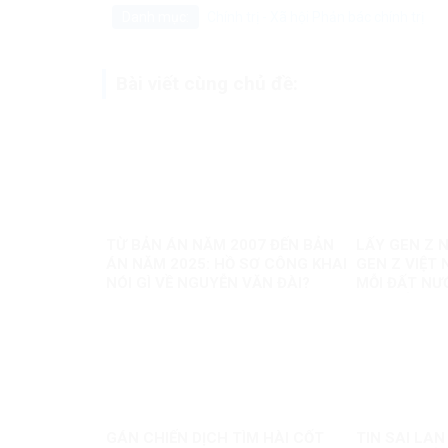
Danh mục:
Chính trị - Xã hội
Phản bác chính trị
Bài viết cùng chủ đề:
TỪ BẢN ÁN NĂM 2007 ĐẾN BẢN
LẤY GEN Z N
ÁN NĂM 2025: HỒ SƠ CÔNG KHAI
GEN Z VIỆT 
NÓI GÌ VỀ NGUYỄN VĂN ĐÀI?
MỖI ĐẤT NƯ
MỘT BẢN S
GÁN CHIẾN DỊCH TÌM HÀI CỐT
TIN SAI LA