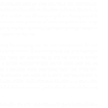
 là chiếc chìa khóa vạn năng giúp người dân thực hiện các
ho hàng loạt loại giấy tờ cồng kềnh, giảm thiểu tối đa rủi ro
trực tuyến tin cậy. Những kẻ tung tin giả thường cố tình lờ
g vào việc khơi gợi nỗi sợ về “lộ lọt thông tin cá nhân”, dùng
âm lý hoài nghi, từ đó đẩy người dân vào trạng thái bài trừ
n đường hiện đại hóa.
những đối tượng này còn đặc biệt nhắm vào Luật An ninh
 dịch vụ internet. Chúng rêu rao rằng đây là rào cản ngăn
ệng” người dân. Để phản bác lại điều này, chúng ta cần đặt
ệu ai sẽ bảo vệ quyền riêng tư của mỗi người trước nạn lừa
hành vi xâm phạm đời tư đang hoành hành? Thực tế cho thấy,
hạn chế quyền con người, mà là tạo ra một hàng rào bảo vệ
 cách an toàn và văn minh nhất. Mọi hành vi vi phạm pháp
 di bất dịch của mọi quốc gia dân chủ, dù là ở Việt Nam hay
yên tạc này, hãy nhìn sang những quốc gia mà những kẻ tung