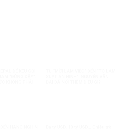
EPAL ĐỂ KÊU GỌI
TỪ “MỜI LÀM VIỆC” ĐẾN “TÔ LÂM
NAM “ĐỨNG DẬY”:
SUỴT AN NINH”: NGUYỄN VĂN
ỚC KHÔNG PHẢI
ĐÀI ĐÃ NỐI THÊM ĐIỀU GÌ?
AO
N ĐẾN HÀNG NGHÌN
Ba tỷ USD, 10 tỷ USD… Chiêu trò