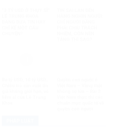
“3 TỶ USD Ở THỤY SĨ”:
TIN SAI LAN ĐẾN
LÊ TRUNG KHOA
HÀNG NGHÌN NGƯỜI:
ĐANG ĐƯA TIN HAY
CHỈ NGƯỜI ĐĂNG
CHỈ KỂ MỘT CÂU
PHẢI CHỊU TRÁCH
CHUYỆN?
NHIỆM, CÒN NỀN
TẢNG THÌ SAO?
Ba tỷ USD, 10 tỷ USD…
Quyền con người ở
Chiêu trò sản xuất tin
Việt Nam – Vàng thật
giả không giới hạn, vô
không sợ lửa – Bài 2:
liêm sỉ của Lê Trung
Việt Nam thực thi các
Khoa
chuẩn mực quốc tế về
quyền con người
PHÁP LUẬT