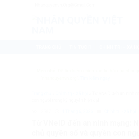
Skip
Nhanquyenvn.org@gmail.com
to
content
TRANG CHỦ
TIN TỨC
CHÍNH TRỊ – XÃ HỘ
Mẹo nhỏ:
Để tìm kiếm chính xác tin bài của nhanq
+ "nhanquyenvn.org".
Tìm kiếm ngay
Trang chủ
»
Chính trị - Xã hội
»
Từ VNeID đến an ninh m
con người trong kỷ nguyên hiện đại
12587
4 Tháng 6, 2026
Chính trị - Xã hội
Từ VNeID đến an ninh mạng: N
chủ quyền số và quyền con ngư