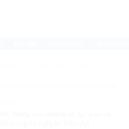
I
PHÁP LUẬT
NHÌN RA THẾ GIỚI
CÁC NHÓM QUYỀ
uyenvn.org, hãy search trên Google với cú pháp: "Từ khóa"
ạng: Nhìn thẳng vào những nỗ lực bảo vệ chủ quyền số và quyền
Phản bác chính trị
hìn thẳng vào những nỗ lực bảo vệ
ời trong kỷ nguyên hiện đại