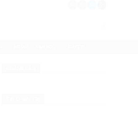
N
MEDIA
BẠN ĐỌC
GIẢI TRÍ
QUẢNG CÁO
TIN CHÍNH TRỊ