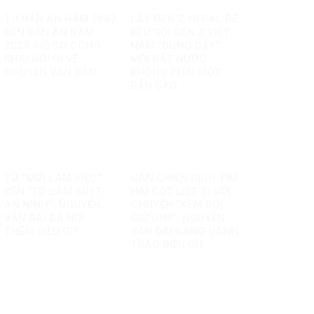
TỪ BẢN ÁN NĂM 2007
LẤY GEN Z NEPAL ĐỂ
ĐẾN BẢN ÁN NĂM
KÊU GỌI GEN Z VIỆT
2025: HỒ SƠ CÔNG
NAM “ĐỨNG DẬY”:
KHAI NÓI GÌ VỀ
MỖI ĐẤT NƯỚC
NGUYỄN VĂN ĐÀI?
KHÔNG PHẢI MỘT
BẢN SAO
TỪ “MỜI LÀM VIỆC”
GÁN CHIẾN DỊCH TÌM
ĐẾN “TÔ LÂM SUỴT
HÀI CỐT LIỆT SĨ VỚI
AN NINH”: NGUYỄN
CHUYỆN “XEM BÓI
VĂN ĐÀI ĐÃ NỐI
GIỮ GHẾ”: NGUYỄN
THÊM ĐIỀU GÌ?
VĂN ĐÀI ĐANG ĐÁNH
TRÁO ĐIỀU GÌ?