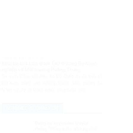
PHÁP LUẬT PHÁP LUẬT VIỆT NAM
Khởi tố, bắt tạm giam Thứ trưởng Bộ Nông
nghiệp và Môi trường Hoàng Trung
Cơ quan Cảnh sát điều tra Bộ Công an đã khởi tố,
bắt tạm giam ông Hoàng Trung, Thứ trưởng Bộ
Nông nghiệp và Môi trường, cùng ba bị can...
NGHIÊN CỨU CHÍNH TRỊ
Đừng cố xuyên tạc truyền
thống “Uống nước nhớ nguồn”