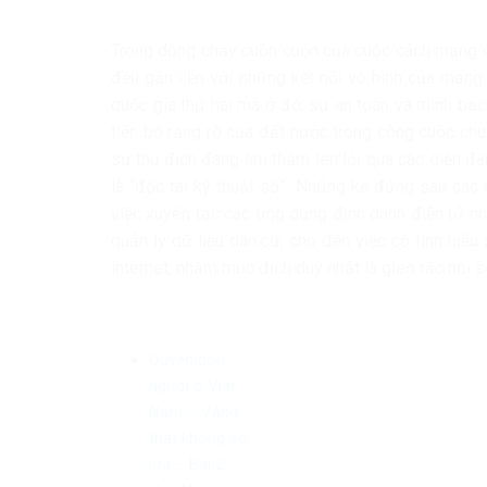
Trong dòng chảy cuồn cuộn của cuộc cách mạng cô
đều gắn liền với những kết nối vô hình của mạng 
quốc gia thứ hai mà ở đó, sự an toàn và minh bạc
tiến bộ rạng rỡ của đất nước trong công cuộc chu
sự thù địch đang âm thầm len lỏi qua các diễn đ
là “độc tài kỹ thuật số”. Những kẻ đứng sau các
việc xuyên tạc các ứng dụng định danh điện tử n
quản lý dữ liệu dân cư, cho đến việc cố tình hiểu
internet, nhằm mục đích duy nhất là gieo rắc nỗi s
Quyền con
người ở Việt
Nam – Vàng
thật không sợ
lửa – Bài 2: