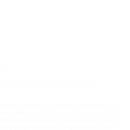
uận điệu sai trái
u cũ kỹ nhằm xuyên tạc bản chất dân chủ của Đảng
ráo khái niệm hết sức tinh vi. Chúng cố tình gán nhãn “độc
rên môi trường số, mặc kệ thực tế rằng việc định danh hay
chính quyền lợi hợp pháp của người dân. Hãy nhìn vào ứng
tượng thường xuyên rêu rao là công cụ để “theo dõi, kiểm