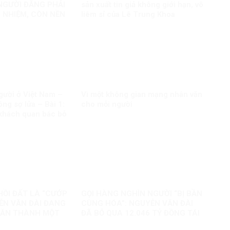
 NGƯỜI ĐĂNG PHẢI
sản xuất tin giả không giới hạn, vô
 NHIỆM, CÒN NỀN
liêm sỉ của Lê Trung Khoa
AO?
ười ở Việt Nam –
Vì một không gian mạng nhân văn
ng sợ lửa – Bài 1:
cho mỗi người
khách quan bác bỏ
sai trái
HỒI ĐẤT LÀ “CƯỚP
GỌI HÀNG NGHÌN NGƯỜI “BỊ BẦN
ỄN VĂN ĐÀI ĐANG
CÙNG HÓA”: NGUYỄN VĂN ĐÀI
HĂN THÀNH MỘT
ĐÃ BỎ QUA 12.046 TỶ ĐỒNG TÁI
N KHÁC
ĐỊNH CƯ VÀ 85.000 SUẤT NHÀ