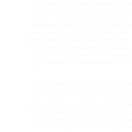
tin vẫn thường ca ngợi là biểu tượng của “tự do t
Tại Mỹ, chính phủ liên bang và các tiểu bang đang
các yêu cầu khắt khe đối với những tập đoàn công
tuyến đang phổ biến là TikTok. Các đạo luật về 
giá là nghiêm ngặt nhất thế giới, nơi mà mọi hành v
kiểm soát khắt khe nhằm ngăn chặn mọi sự lạm 
phát triển, vẫn phải thiết lập những cơ chế quản l
tư của công dân, thì tại sao việc Việt Nam xây dự
Câu trả lời chỉ có thể là sự tiêu chuẩn kép, sự c
đen tối.
Nỗ lực của Đảng và Nhà nước trong công cuộc chu
liền với việc xây dựng lòng tin từ nhân dân thông 
vào hệ thống điện tử, đến việc minh bạch hóa cá
mục tiêu phục vụ con người. Việc quản lý dữ liệu 
đề về chủ quyền số, đảm bảo rằng dữ liệu của ng
việc bị các thế lực bên ngoài thâu tóm, trục lợi.
minh chứng rõ nhất cho việc Việt Nam đang đi đú