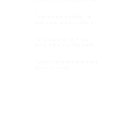
Nam!
Truyền thông chủ động – lá
chắn chiến lược bảo vệ Đại hội
XIV trước làn sóng xuyên tạc!
Nỗ lực của Việt Nam trong
phòng chống mua bán người
trên 3 lĩnh vực “Phòng ngừa”,
“Bảo vệ” và “Truy tố”
Tượng Lênin khiến đám chống
cộng phát cuồng.