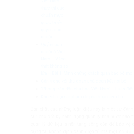
Việt Nam
thực thi các
chuẩn mực
quốc tế về
quyền con
người
Quyền con
người ở Việt
Nam – Vàng
thật không sợ
lửa – Bài 1: Minh chứng khách quan bác bỏ mọi l
Cẩn trọng với thủ đoạn phá đoàn kết nội bộ
“Phong trào dân chủ hóa Việt Nam” – Luận điệ
Khuếch đại sai phạm để phá hoại niềm tin
Bản chất của những luận điệu này là một sự đánh t
tài” cho bất kỳ hành động quản lý nhà nước nào t
quản lý dữ liệu là nền tảng sống còn để bảo vệ 
dụng tài khoản định danh điện tử mà một số đối 