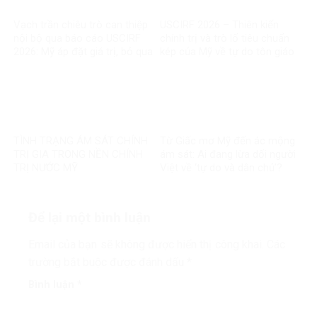
Vạch trần chiêu trò can thiệp
USCIRF 2026 – Thiên kiến
nội bộ qua báo cáo USCIRF
chính trị và trò lố tiêu chuẩn
2026: Mỹ áp đặt giá trị, bỏ qua
kép của Mỹ về tự do tôn giáo
thực tế chính mình
TÌNH TRẠNG ÁM SÁT CHÍNH
Từ Giấc mơ Mỹ đến ác mộng
TRỊ GIA TRONG NỀN CHÍNH
ám sát: Ai đang lừa dối người
TRỊ NƯỚC MỸ
Việt về ‘tự do và dân chủ’?
Để lại một bình luận
Email của bạn sẽ không được hiển thị công khai.
Các
trường bắt buộc được đánh dấu
*
Bình luận
*