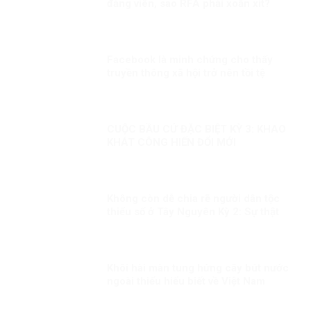
đảng viên, sao RFA phải xoắn xít?
Facebook là minh chứng cho thấy
truyền thông xã hội trở nên tồi tệ
CUỘC BẦU CỬ ĐẶC BIỆT KỲ 3: KHAO
KHÁT CÔNG HIẾN ĐỔI MỚI
Không còn dễ chia rẽ người dân tộc
thiểu số ở Tây Nguyên Kỳ 2: Sự thật
không thể bóp méo
Khôi hài màn tung hứng cây bút nước
ngoài thiếu hiểu biết về Việt Nam