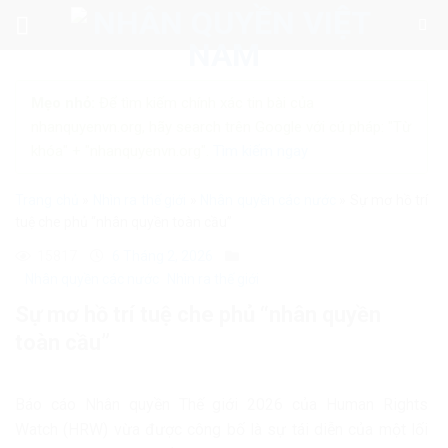
Skip
to
content
Mẹo nhỏ:
Để tìm kiếm chính xác tin bài của
nhanquyenvn.org, hãy search trên Google với cú pháp: "Từ
khóa" + "nhanquyenvn.org".
Tìm kiếm ngay
Trang chủ
»
Nhìn ra thế giới
»
Nhân quyền các nước
»
Sự mơ hồ trí
tuệ che phủ “nhân quyền toàn cầu”
15817
6 Tháng 2, 2026
Nhân quyền các nước
Nhìn ra thế giới
Sự mơ hồ trí tuệ che phủ “nhân quyền
toàn cầu”
Báo cáo Nhân quyền Thế giới 2026 của
Human Rights
Watch
(HRW) vừa được công bố là sự tái diễn của một lối