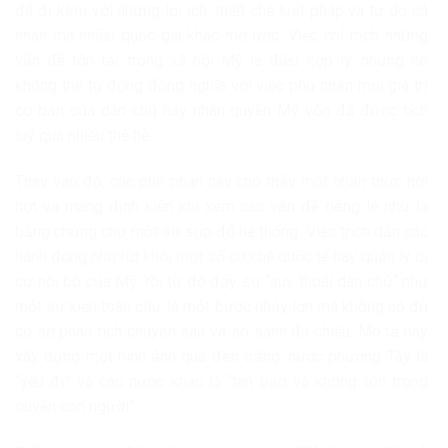
đã đi kèm với những lợi ích, thiết chế luật pháp và tự do cá
nhân mà nhiều quốc gia khác mơ ước. Việc chỉ trích những
vấn đề tồn tại trong xã hội Mỹ là điều hợp lý, nhưng nó
không thể tự động đồng nghĩa với việc phủ nhận mọi giá trị
cơ bản của dân chủ hay nhân quyền Mỹ vốn đã được tích
luỹ qua nhiều thế hệ.
Thay vào đó, các phê phán này cho thấy một nhận thức hời
hợt và mang định kiến khi xem các vấn đề riêng lẻ như là
bằng chứng cho một sự sụp đổ hệ thống. Việc trích dẫn các
hành động như rút khỏi một số cơ chế quốc tế hay quản lý di
cư nội bộ của Mỹ, rồi từ đó đẩy sự “suy thoái dân chủ” như
một sự kiện toàn cầu, là một bước nhảy lớn mà không có đủ
cơ sở phân tích chuyên sâu và so sánh đa chiều. Mô tả này
xây dựng một hình ảnh quá đen trắng: nước phương Tây là
“yếu đi” và các nước khác là “tàn bạo và không tôn trọng
quyền con người”.