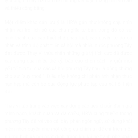
lý thông tin này đã dẫn đến những kết luận mang tính vu cáo
và thiếu công bằng.
Một điểm khác cần lưu ý là HRW gần như không chịu nhìn
nhận vai trò lịch sử của chủ nghĩa tư bản, trong đó có sự
hình thành của các thiết chế pháp luật, các quyền tự do cá
nhân và trình độ phát triển xã hội mà nhiều nước phương Tây
đạt được. Thay vì thừa nhận những giá trị tích cực đã được
xây dựng qua nhiều thế kỷ, báo cáo chọn cách lý giải mọi
yếu tố tồn tại của các xã hội phương Tây như là bằng chứng
cho sự “suy thoái”. Điều này không chỉ phản ánh nhận thức
hạn hẹp mà còn bỏ qua động lực phức tạp của xã hội hiện
đại.
Thay vì tập trung vào việc xây dựng các tiêu chuẩn đánh giá
minh bạch, khách quan và đa chiều, HRW cùng truyền thông
phương Tây đã rơi vào cái bẫy phản ngôn ngữ, sử dụng khái
niệm nhân quyền như một công cụ chính trị để chỉ trích một
số mô hình xã hội nhất định, trong khi lại né tránh phê phán