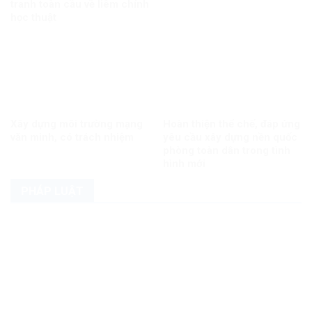
tranh toàn cầu về liêm chính
học thuật
Xây dựng môi trường mạng
Hoàn thiện thể chế, đáp ứng
văn minh, có trách nhiệm
yêu cầu xây dựng nền quốc
phòng toàn dân trong tình
hình mới
PHÁP LUẬT