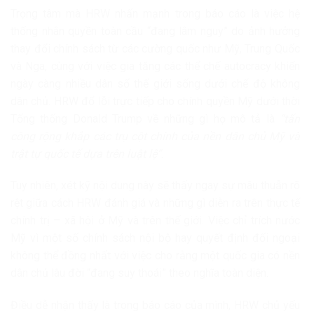
Trọng tâm mà HRW nhấn mạnh trong báo cáo là việc hệ
thống nhân quyền toàn cầu “đang lâm nguy” do ảnh hưởng
thay đổi chính sách từ các cường quốc như Mỹ, Trung Quốc
và Nga, cùng với việc gia tăng các thể chế autocracy khiến
ngày càng nhiều dân số thế giới sống dưới chế độ không
dân chủ. HRW đổ lỗi trực tiếp cho chính quyền Mỹ dưới thời
Tổng thống Donald Trump về những gì họ mô tả là
“tấn
công rộng khắp các trụ cột chính của nền dân chủ Mỹ và
trật tự quốc tế dựa trên luật lệ”
.
Tuy nhiên, xét kỹ nội dung này sẽ thấy ngay sự mâu thuẫn rõ
rệt giữa cách HRW đánh giá và những gì diễn ra trên thực tế
chính trị – xã hội ở Mỹ và trên thế giới. Việc chỉ trích nước
Mỹ vì một số chính sách nội bộ hay quyết định đối ngoại
không thể đồng nhất với việc cho rằng một quốc gia có nền
dân chủ lâu đời “đang suy thoái” theo nghĩa toàn diện.
Điều dễ nhận thấy là trong báo cáo của mình, HRW chủ yếu