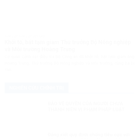
PHÁP LUẬT PHÁP LUẬT VIỆT NAM
Khởi tố, bắt tạm giam Thứ trưởng Bộ Nông nghiệp
và Môi trường Hoàng Trung
Cơ quan Cảnh sát điều tra Bộ Công an đã khởi tố, bắt tạm giam ông
Hoàng Trung, Thứ trưởng Bộ Nông nghiệp và Môi trường, cùng ba bị
can...
NGHIÊN CỨU CHÍNH TRỊ
BẢO VỆ QUYỀN CỦA NGƯỜI CHƯA
THÀNH NIÊN VI PHẠM PHÁP LUẬT
Đảng xiết quy định chống tiêu cực với