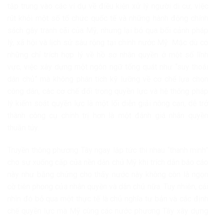
tập trung vào các ví dụ về điều kiện xử lý người di cư, việc
rút khỏi một số tổ chức quốc tế và những hành động chính
sách gây tranh cãi của Mỹ, nhưng lại bỏ qua bối cảnh pháp
lý, xã hội và lịch sử sâu rộng tại chính nước Mỹ. Mặc dù có
những chỉ trích hợp lý về hồ sơ nhân quyền ở một số lĩnh
vực, việc xây dựng một ngôn ngữ tổng quát như “suy thoái
dân chủ” mà không phân tích kỹ lưỡng về cơ chế lựa chọn
công dân, các cơ chế đối trọng quyền lực và hệ thống pháp
lý kiểm soát quyền lực là một lối diễn giải nông cạn, dễ trở
thành công cụ chính trị hơn là một đánh giá nhân quyền
thuần túy.
Truyền thông phương Tây ngay lập tức thi nhau “thanh minh”
cho sự xuống cấp của nền dân chủ Mỹ khi trích dẫn báo cáo
này như bằng chứng cho thấy nước này không còn là ngọn
cờ tiên phong của nhân quyền và dân chủ nữa. Tuy nhiên, cái
nhìn đó bỏ qua một thực tế là chủ nghĩa tư bản và các định
chế quyền lực mà Mỹ cùng các nước phương Tây xây dựng