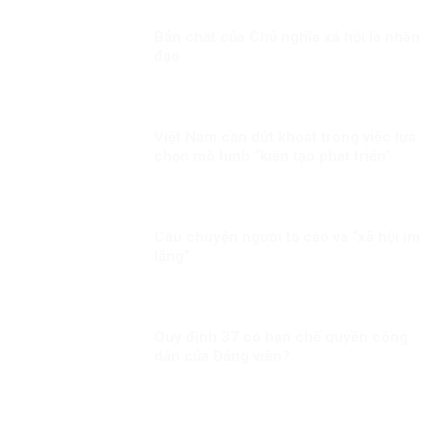
Bản chất của Chủ nghĩa xã hội là nhân
đạo
Việt Nam cần dứt khoát trong việc lựa
chọn mô hình “kiến tạo phát triển”
Câu chuyện người tố cáo và “xã hội im
lặng”
Quy định 37 có hạn chế quyền công
dân của Đảng viên?