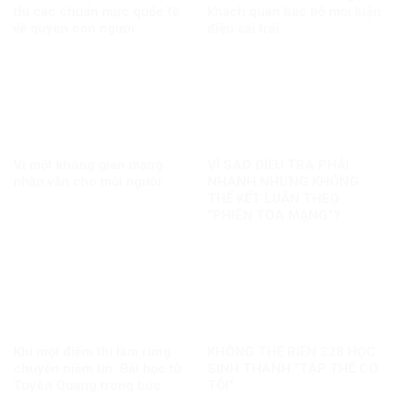
thi các chuẩn mực quốc tế
khách quan bác bỏ mọi luận
về quyền con người
điệu sai trái
Vì một không gian mạng
VÌ SAO ĐIỀU TRA PHẢI
nhân văn cho mỗi người
NHANH NHƯNG KHÔNG
THỂ KẾT LUẬN THEO
“PHIÊN TÒA MẠNG”?
Khi một điểm thi làm rung
KHÔNG THỂ BIẾN 328 HỌC
chuyển niềm tin: Bài học từ
SINH THÀNH “TẬP THỂ CÓ
Tuyên Quang trong bức
TỘI”