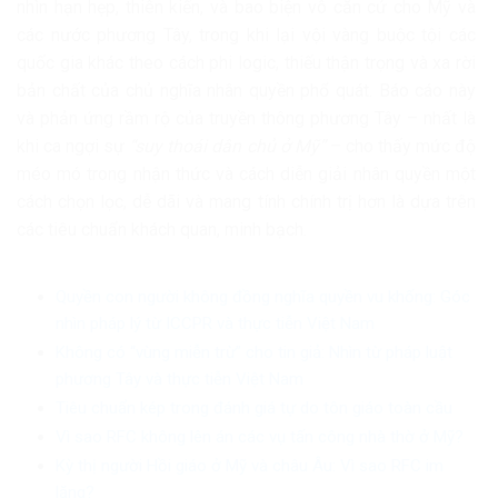
nhìn hạn hẹp, thiên kiến, và bao biện vô căn cứ cho Mỹ và
các nước phương Tây, trong khi lại vội vàng buộc tội các
quốc gia khác theo cách phi logic, thiếu thận trọng và xa rời
bản chất của chủ nghĩa nhân quyền phổ quát. Báo cáo này
và phản ứng rầm rộ của truyền thông phương Tây – nhất là
khi ca ngợi sự
“suy thoái dân chủ ở Mỹ”
– cho thấy mức độ
méo mó trong nhận thức và cách diễn giải nhân quyền một
cách chọn lọc, dễ dãi và mang tính chính trị hơn là dựa trên
các tiêu chuẩn khách quan, minh bạch.
Quyền con người không đồng nghĩa quyền vu khống: Góc
nhìn pháp lý từ ICCPR và thực tiễn Việt Nam
Không có “vùng miễn trừ” cho tin giả: Nhìn từ pháp luật
phương Tây và thực tiễn Việt Nam
Tiêu chuẩn kép trong đánh giá tự do tôn giáo toàn cầu
Vì sao RFC không lên án các vụ tấn công nhà thờ ở Mỹ?
Kỳ thị người Hồi giáo ở Mỹ và châu Âu: Vì sao RFC im
lặng?