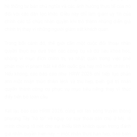
hệ thống tư bản chủ nghĩa và các ảnh hưởng thực tế của nó
đối với các dân tộc khác. Điều này chỉ làm giảm uy tín của
chính các tổ chức nhân quyền khi trở thành những diễn giả
chính trị thay vì những người giám sát khách quan.
Trong bối cảnh đó, thế giới cần một cuộc đối thoại nhân
quyền thực sự dựa trên các công cụ và dữ liệu khoa học,
không vì mục đích chính trị, và nhất quán trong việc phê
phán mọi vi phạm bất kể đến quốc gia hay mô hình chính trị.
Nếu không, các báo cáo như HRW 2026 chỉ tiếp tục phản
ánh một nhận thức thiên lệch và thu hẹp, biến giá trị nhân
quyền thành công cụ phục vụ mục tiêu riêng thay vì thúc
đẩy tiến bộ toàn cầu.
Kết lại, báo cáo HRW 2026, cùng với làn sóng truyền thông
phương Tây “hô to” về nguy cơ suy thoái dân chủ ở Mỹ, là
minh chứng rõ nét cho sự thiếu tính khách quan trong đánh
giá nhân quyền hiện nay – một nhận thức hạn hẹp, bao biện