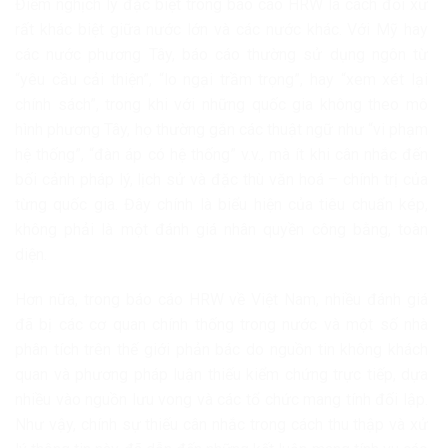
Điểm nghịch lý đặc biệt trong báo cáo HRW là cách đối xử
rất khác biệt giữa nước lớn và các nước khác. Với Mỹ hay
các nước phương Tây, báo cáo thường sử dụng ngôn từ
“yêu cầu cải thiện”, “lo ngại trầm trọng”, hay “xem xét lại
chính sách”, trong khi với những quốc gia không theo mô
hình phương Tây, họ thường gắn các thuật ngữ như “vi phạm
hệ thống”, “đàn áp có hệ thống” v.v., mà ít khi cân nhắc đến
bối cảnh pháp lý, lịch sử và đặc thù văn hoá – chính trị của
từng quốc gia. Đây chính là biểu hiện của tiêu chuẩn kép,
không phải là một đánh giá nhân quyền công bằng, toàn
diện.
Hơn nữa, trong báo cáo HRW về Việt Nam, nhiều đánh giá
đã bị các cơ quan chính thống trong nước và một số nhà
phân tích trên thế giới phản bác do nguồn tin không khách
quan và phương pháp luận thiếu kiểm chứng trực tiếp, dựa
nhiều vào nguồn lưu vong và các tổ chức mang tính đối lập.
Như vậy, chính sự thiếu cân nhắc trong cách thu thập và xử