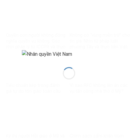
toàn cầu về liêm chính học
kiến và tiêu chuẩn kép
thuật
Quyền con người không đồng
Không có “vùng miễn trừ” cho
nghĩa quyền vu khống: Góc
tin giả: Nhìn từ pháp luật
nhìn pháp lý từ ICCPR và thực
phương Tây và thực tiễn Việt
tiễn Việt Nam
Nam
Tiêu chuẩn kép trong đánh
Vì sao RFC không lên án các
giá tự do tôn giáo toàn cầu
vụ tấn công nhà thờ ở Mỹ?
Kỳ thị người Hồi giáo ở Mỹ và
Chính sách cấm khăn trùm