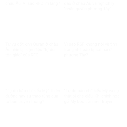
châu Âu: Vì sao RFC im lặng?
đầu ở châu Âu và nghịch lý
“nhân quyền phương Tây”
Từ vụ đốt kinh Quran ở châu
Vì sao RSF không nói về tình
Âu nhìn lại luận điệu “tự do
trạng nhà báo bị sát hại ở
tôn giáo” của RFC
phương Tây?
“Tự do báo chí kiểu Mỹ”: thiên
“Tự do báo chí” kiểu Mỹ và sự
đường hay sự thao túng của
thật bị che giấu: Khi chính học
tư bản truyền thông?
giả Mỹ bóc trần nền truyền
thông bị tài phiệt thao túng