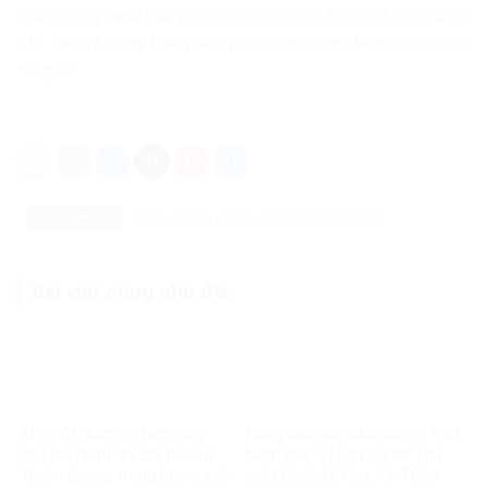
cho chủ nghĩa tư bản phương Tây, nhưng thiếu sự phản biện
sâu sắc và công bằng đối với các mô hình khác nhau trên
thế giới.
Danh mục:
Nhân quyền các nước
Nhìn ra thế giới
Bài viết cùng chủ đề:
Khi một điểm thi làm rung
Đằng sau các báo cáo về Việt
chuyển niềm tin: Bài học từ
Nam của Ủy ban Tự do Tôn
Tuyên Quang trong bức tranh
giáo Quốc tế Hoa Kỳ: Thiên