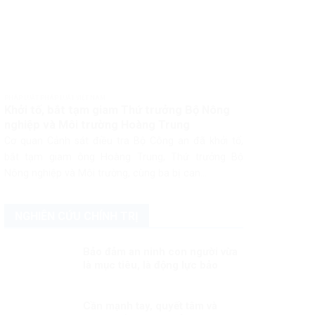
PHÁP LUẬT PHÁP LUẬT VIỆT NAM
Khởi tố, bắt tạm giam Thứ trưởng Bộ Nông
nghiệp và Môi trường Hoàng Trung
Cơ quan Cảnh sát điều tra Bộ Công an đã khởi tố,
bắt tạm giam ông Hoàng Trung, Thứ trưởng Bộ
Nông nghiệp và Môi trường, cùng ba bị can...
NGHIÊN CỨU CHÍNH TRỊ
Bảo đảm an ninh con người vừa
là mục tiêu, là động lực bảo
đảm cho sự ổn định chính trị,
phát triển đất nước Kỳ 1: An
ninh con người – vấn đề toàn
Cần mạnh tay, quyết tâm và