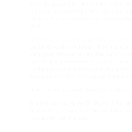
Trước đó, qua công tác nắm tình hình, Phòng Cảnh
làm giả hồ sơ để mua nhà ở xã hội xảy ra tại Dự 
mặt bằng khu thiết chế công đoàn tại phường Đồng
Bình).
Quá trình xác minh, điều tra, Cơ quan Cảnh sát 
giới bất động sản trên địa bàn tỉnh Ninh Bình và 
công nghiệp Châu Sơn, phường Châu Sơn, tỉnh Ninh
giấy xác nhận đối tượng được hưởng chính sách n
lao động của các công ty trong khu công nghiệp) 
phường Đồng Văn cho 10 trường hợp không đủ điề
Bằng hình thức này, các đối tượng thu lợi bất chính
Quá trình làm việc, Nguyễn Tư Duy và Lê Thị Lan
Cảnh sát điều tra, Công an tỉnh Ninh Bình đang tiế
theo quy định của pháp luật./.