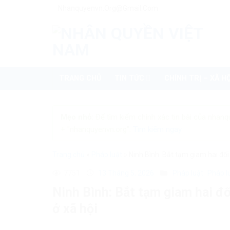
Skip
Nhanquyenvn.org@gmail.com
to
content
TRANG CHỦ
TIN TỨC
CHÍNH TRỊ – XÃ HỘ
Mẹo nhỏ:
Để tìm kiếm chính xác tin bài của nhanq
+ "nhanquyenvn.org".
Tìm kiếm ngay
Trang chủ
»
Pháp luật
»
Ninh Bình: Bắt tạm giam hai đối
7751
13 Tháng 5, 2026
Pháp luật
Pháp l
Ninh Bình: Bắt tạm giam hai đố
ở xã hội