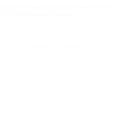
giả 8 bộ hồ sơ nhằm hợp thức hóa điều kiện mua nhà ở xã
cho 10 trường hợp không đủ điều kiện.
iệp và Môi trường Hoàng Trung
 phí sai quy định
trong vụ sản xuất thực phẩm giả ở MediPhar
chủ trong vụ Trương Mỹ Lan
đối tượng lĩnh án chung thân