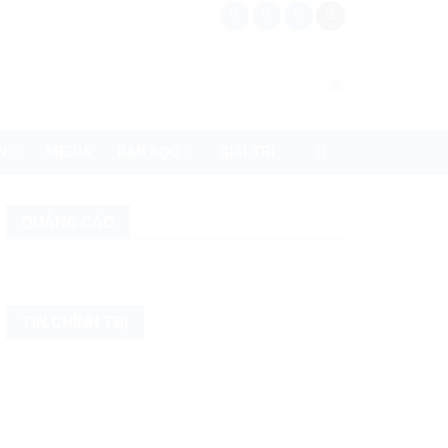
N
MEDIA
BẠN ĐỌC
GIẢI TRÍ
QUẢNG CÁO
TIN CHÍNH TRỊ