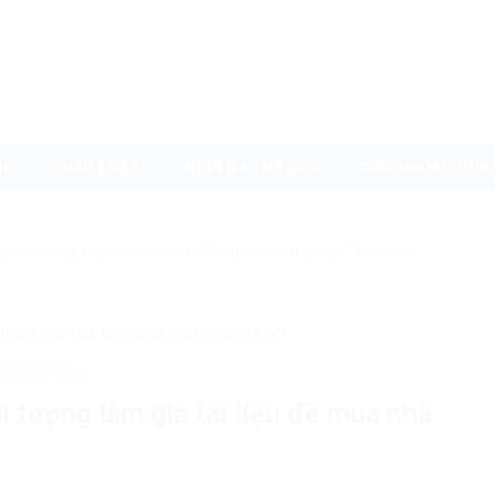
I
PHÁP LUẬT
NHÌN RA THẾ GIỚI
CÁC NHÓM QUYỀ
uyenvn.org, hãy search trên Google với cú pháp: "Từ khóa"
 tượng làm giả tài liệu để mua nhà ở xã hội
uật Việt Nam
i tượng làm giả tài liệu để mua nhà