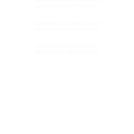
Nhận thức đúng về “Tự do ngôn
luận và tự do ngôn luận trên
mạng xã hội”
Thách thức về quyền con người
của Trung Quốc Kỳ 1: Chia sẻ
lợi ích của phát triển đồng đều
hơn cho người dân
THƯƠNG HIỆU LÒNG DÂN KỲ 3:
GIÁ TRỊ THỰC TIỄN CẦN LAN
TOẢ