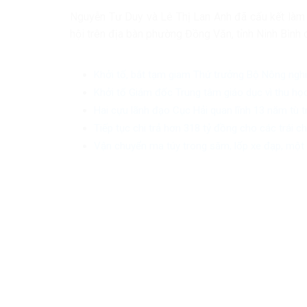
Nguyễn Tư Duy và Lê Thị Lan Anh đã cấu kết làm 
hội trên địa bàn phường Đồng Văn, tỉnh Ninh Bình 
Khởi tố, bắt tạm giam Thứ trưởng Bộ Nông ngh
Khởi tố Giám đốc Trung tâm giáo dục vì thu học
Hai cựu lãnh đạo Cục Hải quan lĩnh 13 năm tù 
Tiếp tục chi trả hơn 318 tỷ đồng cho các trái 
Vận chuyển ma túy trong săm, lốp xe đạp, một 