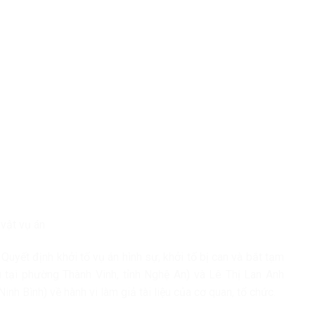
 vật vụ án
Quyết định khởi tố vụ án hình sự, khởi tố bị can và bắt tạm
 tại phường Thành Vinh, tỉnh Nghệ An) và Lê Thị Lan Anh
inh Bình) về hành vi làm giả tài liệu của cơ quan, tổ chức.