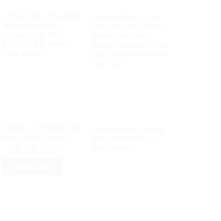
VÌ SAO ĐIỀU TRA PHẢI
Khi một điểm thi làm
NHANH NHƯNG
rung chuyển niềm tin:
KHÔNG THỂ KẾT
Bài học từ Tuyên
LUẬN THEO “PHIÊN
Quang trong bức tranh
TÒA MẠNG”?
toàn cầu về liêm chính
học thuật
KHÔNG THỂ BIẾN 328
Xây dựng môi trường
HỌC SINH THÀNH
mạng văn minh, có
“TẬP THỂ CÓ TỘI”
trách nhiệm
PHÁP LUẬT