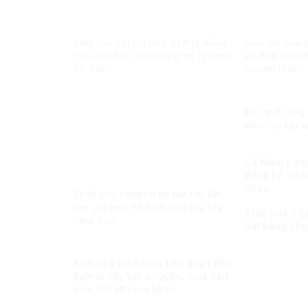
Tiếp tục chi trả hơn 318 tỷ đồng
Vận chuyển m
cho các trái chủ trong vụ Trương
xe đạp, một đ
Mỹ Lan
chung thân
Bắt quả tang
viên ma túy 
Cà Mau: Lĩnh 
đăng ký, đăng
phép
Triệt phá chuyên án ma túy lớn,
thu giữ hơn 15.000 viên ma túy
Triệt phá 2 
tổng hợp
bắt hàng chụ
Khởi tố 6 đối tượng liên quan đến
đường dây vận chuyển, mua bán
hơn 250 tấn lợn bệnh