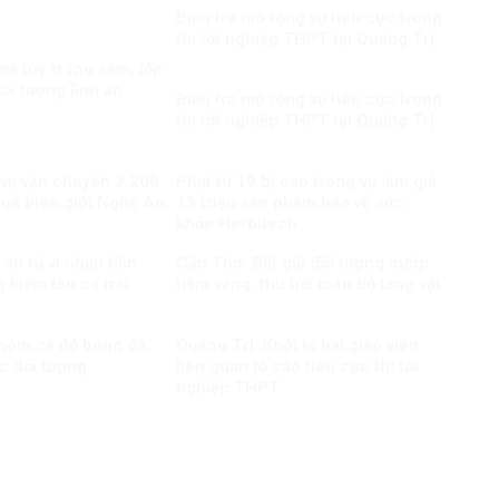
Điều tra mở rộng vụ tiêu cực trong
thi tốt nghiệp THPT tại Quảng Trị
a túy trong săm, lốp
ối tượng lĩnh án
Điều tra mở rộng vụ tiêu cực trong
thi tốt nghiệp THPT tại Quảng Trị
 vụ vận chuyển 3.200
Phạt tù 19 bị cáo trong vụ làm giả
qua biên giới Nghệ An
13 triệu sản phẩm bảo vệ sức
khỏe Herbitech
án tù vì nhận tiền
Cần Thơ: Bắt giữ đối tượng cướp
 kiểm tàu cá trái
tiệm vàng, thu hồi toàn bộ tang vật
nhóm cá độ bóng đá,
Quảng Trị: Khởi tố hai giáo viên
c đối tượng
liên quan tố cáo tiêu cực thi tốt
nghiệp THPT