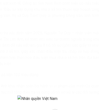
 sát kinh tế, Công an tỉnh Ninh Bình phát hiện có dấu hiệu
án “Đầu tư xây dựng khu nhà ở xã hội thuộc quy hoạch tổng
 Văn, thị xã Duy Tiên” (nay là phường Đồng Văn, tỉnh Ninh
điều tra xác định năm 2025, Nguyễn Tư Duy – nhân viên môi
Lê Thị Lan Anh, kế toán làm việc tại doanh nghiệp trong khu
 Bình đã cấu kết làm giả 8 bộ hồ sơ (gồm các giấy tờ như:
hà ở xã hội, giấy xác nhận điều kiện thu nhập và hợp đồng
nhằm hợp thức hóa điều kiện mua nhà ở xã hội trên địa bàn
u kiện.
 số tiền 120 triệu đồng.
 Anh khai nhận toàn bộ hành vi vi phạm của mình.Cơ quan
p tục mở rộng điều tra và củng cố hồ sơ xử lý các đối tượng