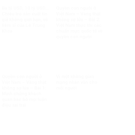
Ba tỷ USD, 10 tỷ USD…
Quyền con người ở
Chiêu trò sản xuất tin
Việt Nam – Vàng thật
giả không giới hạn, vô
không sợ lửa – Bài 2:
liêm sỉ của Lê Trung
Việt Nam thực thi các
Khoa
chuẩn mực quốc tế về
quyền con người
Quyền con người ở
Vì một không gian
Việt Nam – Vàng thật
mạng nhân văn cho
không sợ lửa – Bài 1:
mỗi người
Minh chứng khách
quan bác bỏ mọi luận
điệu sai trái