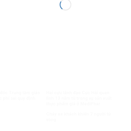
 đốc Trung tâm giáo
Hai cựu lãnh đạo Cục Hải quan
c phí sai quy định
lĩnh 13 năm tù trong vụ sản xuất
thực phẩm giả ở MediPhar
Cháy xe khách khiến 7 người tử
vong​