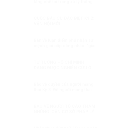
cầu
tăng chế tài trong xử lý thông
tin xấu, độc
CUỘC BẦU CỬ ĐẶC BIỆT KỲ 2:
VẬN HỘI MỚI
Bàn về luận điểm phủ nhận sứ
mệnh giai cấp công nhân: “giai
cấp tư sản ngày nay không còn
bóc lột công nhân mà “bóc lột
máy móc”?!
TƯ TƯỞNG HỒ CHÍ MINH
ĐANG ĐƯỢC NGHIÊN CỨU Ở
NGA
Bảo vệ quyền của người mang
thai Kỳ 3: Để người mang thai
hộ không còn là người yếu thế
BẢO VỆ NGƯỜI TỐ CÁO THAM
NHŨNG: CẦN CƠ SỞ PHÁP LÝ
ĐỦ MẠNH. Kỳ 1: HÀNH LANG
PHÁP LÝ ĐỂ BẢO VỆ NGƯỜI TỐ
CÁO