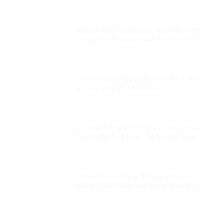
Sự thật các khoá huấn luyện kỹ năng
chống chính quyền của Việt tân (1):
Thủ đoạn lừa phỉnh, mua chuộc người
tham gia!
Tầm nhìn của Sự phát triển Kỳ 2: Nhìn
lại mục tiêu 25 năm trước
Có phải Đảng CSVN bịa ra cái gọi là
“diễn biến hòa bình” để hù dọa nhân
dân?
Việt Nam chúng ta đang ở đâu trên
bản đồ phát triển của thế giới và khu
vực?