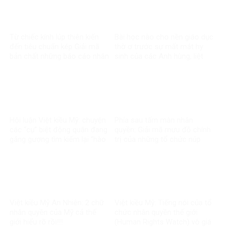
Từ chiếc kính lúp thiên kiến
Bài học nào cho nền giáo dục
đến tiêu chuẩn kép Giải mã
thờ ơ trước sự mất mát hy
bản chất những báo cáo nhân
sinh của các Anh hùng, liệt
quyền về Việt Nam
sĩ?
Hội luận Việt kiều Mỹ: chuyện
Phía sau tấm màn nhân
các “cụ” biệt động quân đang
quyền: Giải mã mưu đồ chính
gắng gượng tìm kiếm lại “hào
trị của những tổ chức núp
quang”
bóng
Việt kiều Mỹ An Nhiên: 2 chữ
Việt kiều Mỹ: Tiếng nói của tổ
nhân quyền của Mỹ cả thế
chức nhân quyền thế giới
giới hiểu rõ rồi!!!
(Human Rights Watch) vô giá