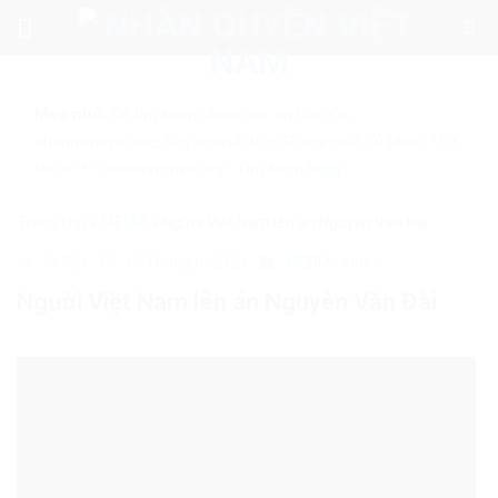
Skip
to
content
Mẹo nhỏ:
Để tìm kiếm chính xác tin bài của
nhanquyenvn.org, hãy search trên Google với cú pháp: "Từ
khóa" + "nhanquyenvn.org".
Tìm kiếm ngay
Trang chủ
»
MEDIA
»
Người Việt Nam lên án Nguyễn Văn Đài
31723
19 Tháng 6, 2023
MEDIA
Video
Người Việt Nam lên án Nguyễn Văn Đài