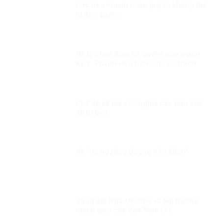
Các tiêu chuẩn nhân quyền không thể
bị độc quyền!
Nỗ lực bảo đảm tốt quyền con người
Kỳ 2: Thành viên tích cực, có trách
nhiệm trong cộng đồng quốc tế
Chế độ xã hội chủ nghĩa cao hơn chế
độ tư bản
Về “tín ngưỡng Dương Văn Mình”
Xung đột Nga-Ukraine và lập trường
ngoại giao của Việt Nam (1)