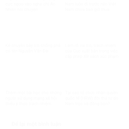
cực ngoo vào nghe chị An
Nam luôn đi trước nên Việt
Nhiên nói chuyện
Nam chưa bao giờ thua
Kẻ chuyên bày trò chống phá
Làm rõ vai trò, trách nhiệm
có tên Nguyễn Văn Đài
của Cục xuất bản trong việc
cấp phép XB sách xúc phạm
CT Hồ Chí Minh
Thêm một bài học cho những
Tại sao tổ chức nhân quyền
người sử dụng mạng xã hội
quốc tế (HRW) đòi thả tự do
thiếu ý thức trách nhiệm
Nam trọc và đồng bọn?
Để lại một bình luận