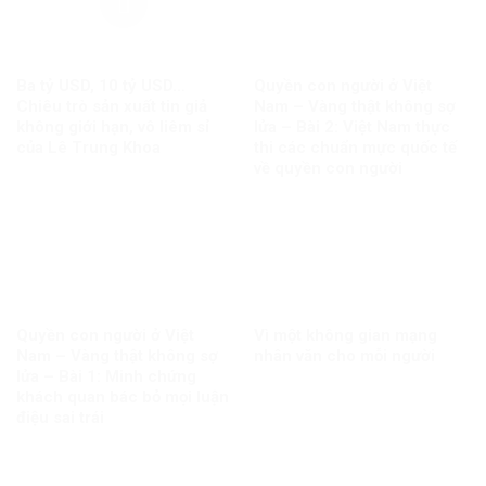
Ba tỷ USD, 10 tỷ USD…
Quyền con người ở Việt
Chiêu trò sản xuất tin giả
Nam – Vàng thật không sợ
không giới hạn, vô liêm sỉ
lửa – Bài 2: Việt Nam thực
của Lê Trung Khoa
thi các chuẩn mực quốc tế
về quyền con người
Quyền con người ở Việt
Vì một không gian mạng
Nam – Vàng thật không sợ
nhân văn cho mỗi người
lửa – Bài 1: Minh chứng
khách quan bác bỏ mọi luận
điệu sai trái