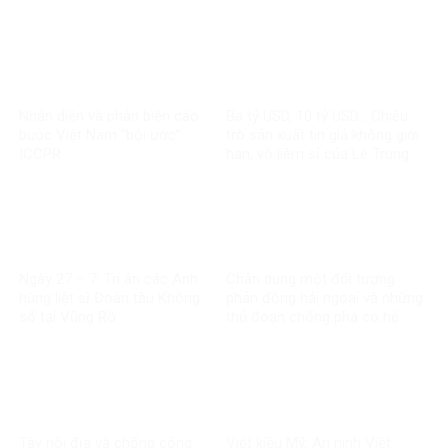
trị
Nhận diện và phản biện cáo
Ba tỷ USD, 10 tỷ USD… Chiêu
buộc Việt Nam “bội ước”
trò sản xuất tin giả không giới
ICCPR
hạn, vô liêm sỉ của Lê Trung
Khoa
Ngày 27 – 7: Tri ân các Anh
Chân dung một đối tượng
hùng liệt sĩ Đoàn tàu Không
phản động hải ngoại và những
số tại Vũng Rô
thủ đoạn chống phá có hệ
thống
Tây nội địa và chống cộng
Việt kiều Mỹ: An ninh Việt