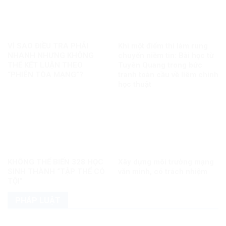
VÌ SAO ĐIỀU TRA PHẢI
Khi một điểm thi làm rung
NHANH NHƯNG KHÔNG
chuyển niềm tin: Bài học từ
THỂ KẾT LUẬN THEO
Tuyên Quang trong bức
“PHIÊN TÒA MẠNG”?
tranh toàn cầu về liêm chính
học thuật
KHÔNG THỂ BIẾN 328 HỌC
Xây dựng môi trường mạng
SINH THÀNH “TẬP THỂ CÓ
văn minh, có trách nhiệm
TỘI”
PHÁP LUẬT