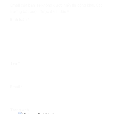
Email của bạn sẽ không được hiển thị công khai.
Các
trường bắt buộc được đánh dấu
*
Bình luận
*
Tên
*
Email
*
Trang web