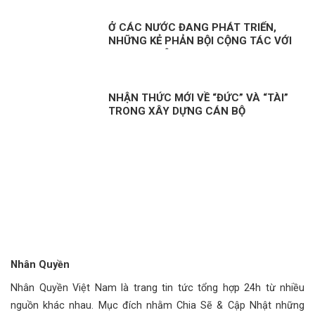
Ở CÁC NƯỚC ĐANG PHÁT TRIỂN,
NHỮNG KẺ PHẢN BỘI CỘNG TÁC VỚI
PHƯƠNG TÂY!
NHẬN THỨC MỚI VỀ “ĐỨC” VÀ “TÀI”
TRONG XÂY DỰNG CÁN BỘ
Nhân Quyền
Nhân Quyền Việt Nam là trang tin tức tổng hợp 24h từ nhiều
nguồn khác nhau. Mục đích nhằm Chia Sẽ & Cập Nhật những