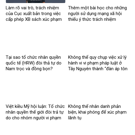
Làm rõ vai trò, trách nhiệm
Thêm một bài học cho những
của Cục xuất bản trong việc
người sử dụng mạng xã hội
cấp phép XB sách xúc phạm
thiếu ý thức trách nhiệm
CT Hồ Chí Minh
Tại sao tổ chức nhân quyền
Không thể quy chụp việc xử lý
quốc tế (HRW) đòi thả tự do
hành vi vi phạm pháp luật ở
Nam trọc và đồng bọn?
Tây Nguyên thành “đàn áp tôn
giáo
Việt kiều Mỹ hội luận: Tổ chức
Không thể nhân danh phản
nhân quyền thế giới đòi trả tự
biện, khai phóng để xúc phạm
do cho nhóm người vi phạm
lãnh tụ
pháp luật?