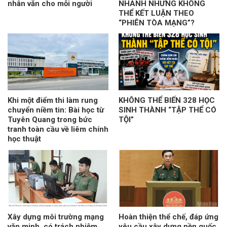
nhân văn cho mỗi người
NHANH NHƯNG KHÔNG
THỂ KẾT LUẬN THEO
“PHIÊN TÒA MẠNG”?
Khi một điểm thi làm rung
KHÔNG THỂ BIẾN 328 HỌC
chuyển niềm tin: Bài học từ
SINH THÀNH “TẬP THỂ CÓ
Tuyên Quang trong bức
TỘI”
tranh toàn cầu về liêm chính
học thuật
Xây dựng môi trường mạng
Hoàn thiện thể chế, đáp ứng
văn minh, có trách nhiệm
yêu cầu xây dựng nền quốc