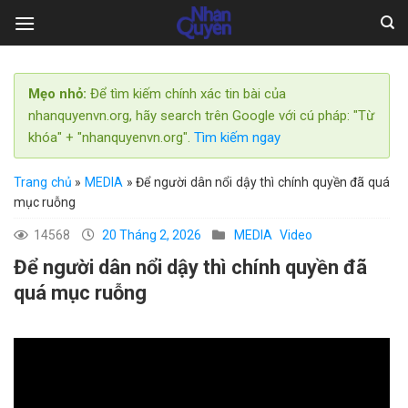
Skip
to
content
Mẹo nhỏ:
Để tìm kiếm chính xác tin bài của
nhanquyenvn.org, hãy search trên Google với cú pháp: "Từ
khóa" + "nhanquyenvn.org".
Tìm kiếm ngay
Trang chủ
»
MEDIA
»
Để người dân nổi dậy thì chính quyền đã quá
mục ruỗng
14568
20 Tháng 2, 2026
MEDIA
Video
Để người dân nổi dậy thì chính quyền đã
quá mục ruỗng