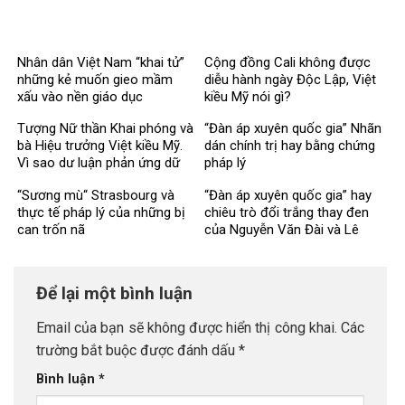
Nhân dân Việt Nam “khai tử”
Cộng đồng Cali không được
những kẻ muốn gieo mầm
diễu hành ngày Độc Lập, Việt
xấu vào nền giáo dục
kiều Mỹ nói gì?
Tượng Nữ thần Khai phóng và
“Đàn áp xuyên quốc gia” Nhãn
bà Hiệu trưởng Việt kiều Mỹ.
dán chính trị hay bằng chứng
Vì sao dư luận phản ứng dữ
pháp lý
dội?
“Sương mù“ Strasbourg và
“Đàn áp xuyên quốc gia” hay
thực tế pháp lý của những bị
chiêu trò đổi trắng thay đen
can trốn nã
của Nguyễn Văn Đài và Lê
Trung Khoa?
Để lại một bình luận
Email của bạn sẽ không được hiển thị công khai.
Các
trường bắt buộc được đánh dấu
*
Bình luận
*