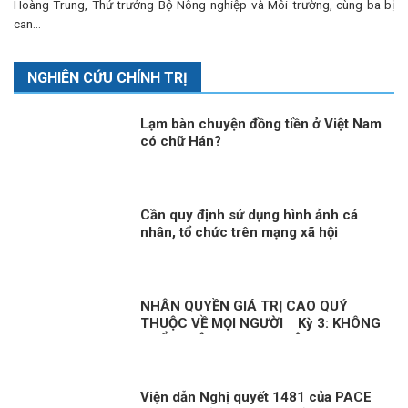
Hoàng Trung, Thứ trưởng Bộ Nông nghiệp và Môi trường, cùng ba bị
can...
NGHIÊN CỨU CHÍNH TRỊ
Lạm bàn chuyện đồng tiền ở Việt Nam
có chữ Hán?
Cần quy định sử dụng hình ảnh cá
nhân, tổ chức trên mạng xã hội
NHÂN QUYỀN GIÁ TRỊ CAO QUÝ
THUỘC VỀ MỌI NGƯỜI Kỳ 3: KHÔNG
THỂ XUYÊN TẠC SỰ THẬT
Viện dẫn Nghị quyết 1481 của PACE