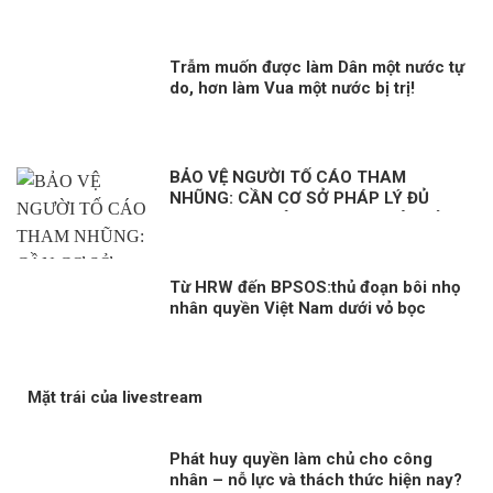
Trẫm muốn được làm Dân một nước tự
do, hơn làm Vua một nước bị trị!
BẢO VỆ NGƯỜI TỐ CÁO THAM
NHŨNG: CẦN CƠ SỞ PHÁP LÝ ĐỦ
MẠNH. Kỳ 1: HÀNH LANG PHÁP LÝ
ĐỂ BẢO VỆ NGƯỜI TỐ CÁO
Từ HRW đến BPSOS:thủ đoạn bôi nhọ
nhân quyền Việt Nam dưới vỏ bọc
khách quan
Mặt trái của livestream
Phát huy quyền làm chủ cho công
nhân – nỗ lực và thách thức hiện nay?