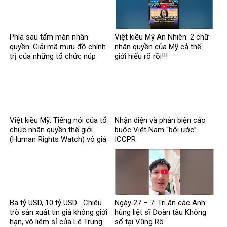
Phía sau tấm màn nhân
Việt kiều Mỹ An Nhiên: 2 chữ
quyền: Giải mã mưu đồ chính
nhân quyền của Mỹ cả thế
trị của những tổ chức núp
giới hiểu rõ rồi!!!
bóng
Việt kiều Mỹ: Tiếng nói của tổ
Nhận diện và phản biện cáo
chức nhân quyền thế giới
buộc Việt Nam “bội ước”
(Human Rights Watch) vô giá
ICCPR
trị
Ba tỷ USD, 10 tỷ USD… Chiêu
Ngày 27 – 7: Tri ân các Anh
trò sản xuất tin giả không giới
hùng liệt sĩ Đoàn tàu Không
hạn, vô liêm sỉ của Lê Trung
số tại Vũng Rô