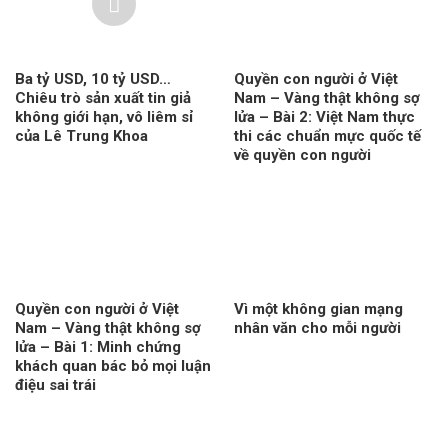
Ba tỷ USD, 10 tỷ USD…
Quyền con người ở Việt
Chiêu trò sản xuất tin giả
Nam – Vàng thật không sợ
không giới hạn, vô liêm sỉ
lửa – Bài 2: Việt Nam thực
của Lê Trung Khoa
thi các chuẩn mực quốc tế
về quyền con người
Quyền con người ở Việt
Vì một không gian mạng
Nam – Vàng thật không sợ
nhân văn cho mỗi người
lửa – Bài 1: Minh chứng
khách quan bác bỏ mọi luận
điệu sai trái