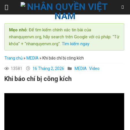
Skip
to
content
Mẹo nhỏ:
Để tìm kiếm chính xác tin bài của
nhanquyenvn.org, hãy search trên Google với cú pháp: "Từ
khóa" + "nhanquyenvn.org".
Tìm kiếm ngay
Trang chủ
»
MEDIA
»
Khi báo chí bị công kích
13581
16 Tháng 2, 2026
MEDIA
Video
Khi báo chí bị công kích