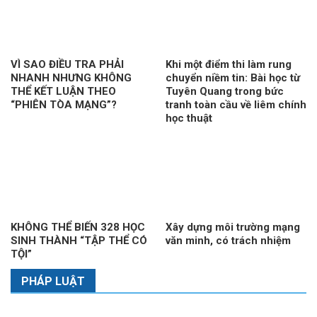
VÌ SAO ĐIỀU TRA PHẢI
Khi một điểm thi làm rung
NHANH NHƯNG KHÔNG
chuyển niềm tin: Bài học từ
THỂ KẾT LUẬN THEO
Tuyên Quang trong bức
“PHIÊN TÒA MẠNG”?
tranh toàn cầu về liêm chính
học thuật
KHÔNG THỂ BIẾN 328 HỌC
Xây dựng môi trường mạng
SINH THÀNH “TẬP THỂ CÓ
văn minh, có trách nhiệm
TỘI”
PHÁP LUẬT