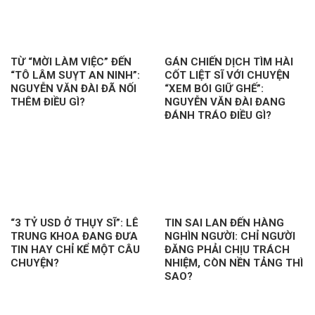
TỪ “MỜI LÀM VIỆC” ĐẾN
GÁN CHIẾN DỊCH TÌM HÀI
“TÔ LÂM SUỴT AN NINH”:
CỐT LIỆT SĨ VỚI CHUYỆN
NGUYỄN VĂN ĐÀI ĐÃ NỐI
“XEM BÓI GIỮ GHẾ”:
THÊM ĐIỀU GÌ?
NGUYỄN VĂN ĐÀI ĐANG
ĐÁNH TRÁO ĐIỀU GÌ?
“3 TỶ USD Ở THỤY SĨ”: LÊ
TIN SAI LAN ĐẾN HÀNG
TRUNG KHOA ĐANG ĐƯA
NGHÌN NGƯỜI: CHỈ NGƯỜI
TIN HAY CHỈ KỂ MỘT CÂU
ĐĂNG PHẢI CHỊU TRÁCH
CHUYỆN?
NHIỆM, CÒN NỀN TẢNG THÌ
SAO?