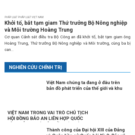
PHÁP LUẬT PHÁP LUẬT VIỆT NAM
Khởi tố, bắt tạm giam Thứ trưởng Bộ Nông nghiệp
và Môi trường Hoàng Trung
Cơ quan Cảnh sát điều tra Bộ Công an đã khởi tố, bắt tạm giam ông
Hoàng Trung, Thứ trưởng Bộ Nông nghiệp và Môi trường, cùng ba bị
can...
NGHIÊN CỨU CHÍNH TRỊ
Việt Nam chúng ta đang ở đâu trên
bản đồ phát triển của thế giới và khu
vực?
VIỆT NAM TRONG VAI TRÒ CHỦ TỊCH
HỘI ĐỒNG BẢO AN LIÊN HỢP QUỐC
KỲ 3: NỖ LỰC VÌ MỘT NỀN HÒA BÌNH
Thành công của Đại hội XIII của Đảng
BỀN VỮNG