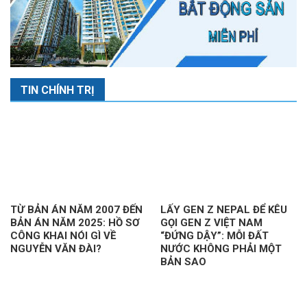
TIN CHÍNH TRỊ
TỪ BẢN ÁN NĂM 2007 ĐẾN
LẤY GEN Z NEPAL ĐỂ KÊU
BẢN ÁN NĂM 2025: HỒ SƠ
GỌI GEN Z VIỆT NAM
CÔNG KHAI NÓI GÌ VỀ
“ĐỨNG DẬY”: MỖI ĐẤT
NGUYỄN VĂN ĐÀI?
NƯỚC KHÔNG PHẢI MỘT
BẢN SAO