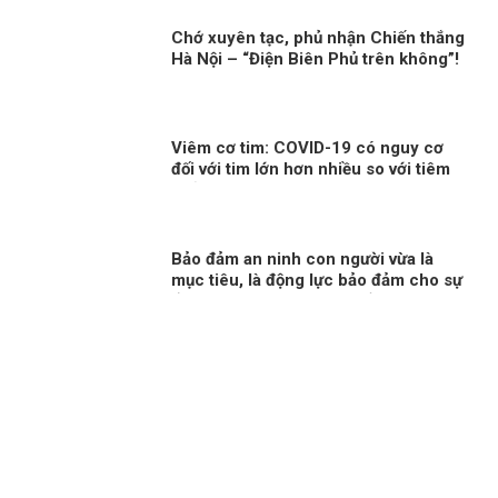
Chớ xuyên tạc, phủ nhận Chiến thắng
Hà Nội – “Điện Biên Phủ trên không”!
Viêm cơ tim: COVID-19 có nguy cơ
đối với tim lớn hơn nhiều so với tiêm
chủng!
Bảo đảm an ninh con người vừa là
mục tiêu, là động lực bảo đảm cho sự
ổn định chính trị, phát triển đất nước
Kỳ 1: An ninh con người – vấn đề toàn
cầu