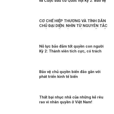
và Cuộc bầu cử Quốc hội Kỳ 2: Bảo vệ
đến cùng những thành quả của đất
nước của nhân dân
CƠ CHẾ HIỆP THƯƠNG VÀ TÍNH DÂN
CHỦ ĐẠI DIỆN: NHÌN TỪ NGUYÊN TẮC
PHÁP QUYỀN VÀ SO SÁNH QUỐC TẾ
Nỗ lực bảo đảm tốt quyền con người
Kỳ 2: Thành viên tích cực, có trách
nhiệm trong cộng đồng quốc tế
Bảo vệ chủ quyền biển đảo gắn với
phát triển kinh tế biển
Thất bại nhục nhã của những kẻ rêu
rao vì nhân quyền ở Việt Nam!