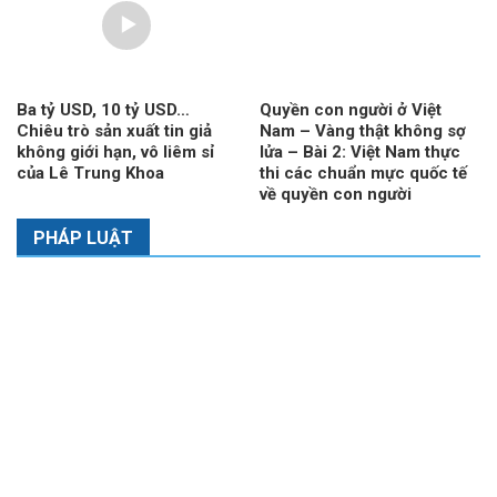
Ba tỷ USD, 10 tỷ USD…
Quyền con người ở Việt
Chiêu trò sản xuất tin giả
Nam – Vàng thật không sợ
không giới hạn, vô liêm sỉ
lửa – Bài 2: Việt Nam thực
của Lê Trung Khoa
thi các chuẩn mực quốc tế
về quyền con người
PHÁP LUẬT