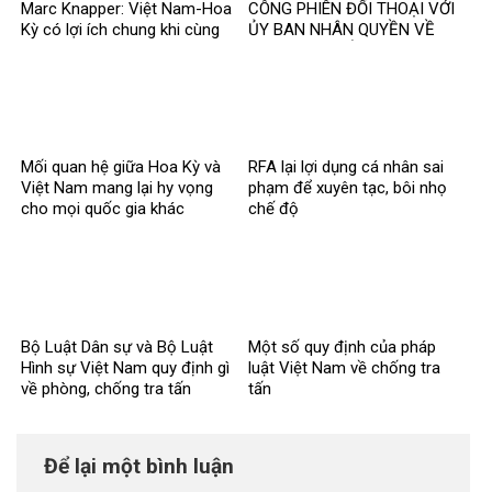
Marc Knapper: Việt Nam-Hoa
CÔNG PHIÊN ĐỐI THOẠI VỚI
Kỳ có lợi ích chung khi cùng
ỦY BAN NHÂN QUYỀN VỀ
giải quyết các thách thức trên
BÁO CÁO QUỐC GIA THỰC
thế giới
THI CÔNG ƯỚC ICCPR LẦN
THỨ 4
Mối quan hệ giữa Hoa Kỳ và
RFA lại lợi dụng cá nhân sai
Việt Nam mang lại hy vọng
phạm để xuyên tạc, bôi nhọ
cho mọi quốc gia khác
chế độ
Bộ Luật Dân sự và Bộ Luật
Một số quy định của pháp
Hình sự Việt Nam quy định gì
luật Việt Nam về chống tra
về phòng, chống tra tấn
tấn
Để lại một bình luận