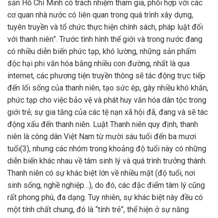
sản Hồ Chí Minh có trách nhiệm tham gia, phối hợp với các
cơ quan nhà nước có liên quan trong quá trình xây dựng,
tuyên truyền và tổ chức thực hiện chính sách, pháp luật đối
với thanh niên”. Trước tình hình thế giới và trong nước đang
có nhiều diễn biến phức tạp, khó lường, những sản phẩm
độc hại phi văn hóa bằng nhiều con đường, nhất là qua
internet, các phương tiện truyền thông sẽ tác động trực tiếp
đến lối sống của thanh niên, tạo sức ép, gây nhiều khó khăn,
phức tạp cho việc bảo vệ và phát huy văn hóa dân tộc trong
giới trẻ; sự gia tăng của các tệ nạn xã hội đã, đang và sẽ tác
động xấu đến thanh niên. Luật Thanh niên quy định, thanh
niên là công dân Việt Nam từ mười sáu tuổi đến ba mươi
tuổi(3), nhưng các nhóm trong khoảng độ tuổi này có những
diễn biến khác nhau về tâm sinh lý và quá trình trưởng thành.
Thanh niên có sự khác biệt lớn về nhiều mặt (độ tuổi, nơi
sinh sống, nghề nghiệp…), do đó, các đặc điểm tâm lý cũng
rất phong phú, đa dạng. Tuy nhiên, sự khác biệt này đều có
một tính chất chung, đó là “tính trẻ”, thể hiện ở sự năng